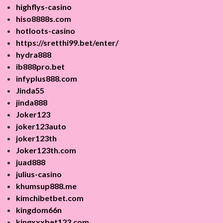
highflys-casino
hiso8888s.com
hotloots-casino
https://sretthi99.bet/enter/
hydra888
ib888pro.bet
infyplus888.com
Jinda55
jinda888
Joker123
joker123auto
joker123th
Joker123th.com
juad888
julius-casino
khumsup888.me
kimchibetbet.com
kingdom66n
kingxxxbet123.com