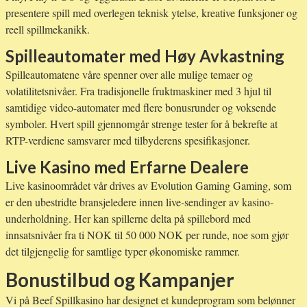
presentere spill med overlegen teknisk ytelse, kreative funksjoner og
reell spillmekanikk.
Spilleautomater med Høy Avkastning
Spilleautomatene våre spenner over alle mulige temaer og
volatilitetsnivåer. Fra tradisjonelle fruktmaskiner med 3 hjul til
samtidige video-automater med flere bonusrunder og voksende
symboler. Hvert spill gjennomgår strenge tester for å bekrefte at
RTP-verdiene samsvarer med tilbyderens spesifikasjoner.
Live Kasino med Erfarne Dealere
Live kasinoområdet vår drives av Evolution Gaming Gaming, som
er den ubestridte bransjeledere innen live-sendinger av kasino-
underholdning. Her kan spillerne delta på spillebord med
innsatsnivåer fra ti NOK til 50 000 NOK per runde, noe som gjør
det tilgjengelig for samtlige typer økonomiske rammer.
Bonustilbud og Kampanjer
Vi på Beef Spillkasino har designet et kundeprogram som belønner