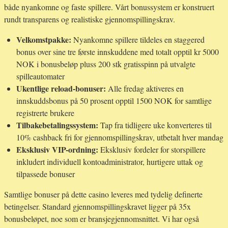
både nyankomne og faste spillere. Vårt bonussystem er konstruert
rundt transparens og realistiske gjennomspillingskrav.
Velkomstpakke:
Nyankomne spillere tildeles en staggered
bonus over sine tre første innskuddene med totalt opptil kr 5000
NOK i bonusbeløp pluss 200 stk gratisspinn på utvalgte
spilleautomater
Ukentlige reload-bonuser:
Alle fredag aktiveres en
innskuddsbonus på 50 prosent opptil 1500 NOK for samtlige
registrerte brukere
Tilbakebetalingssystem:
Tap fra tidligere uke konverteres til
10% cashback fri for gjennomspillingskrav, utbetalt hver mandag
Eksklusiv VIP-ordning:
Eksklusiv fordeler for storspillere
inkludert individuell kontoadministrator, hurtigere uttak og
tilpassede bonuser
Samtlige bonuser på dette casino leveres med tydelig definerte
betingelser. Standard gjennomspillingskravet ligger på 35x
bonusbeløpet, noe som er bransjegjennomsnittet. Vi har også