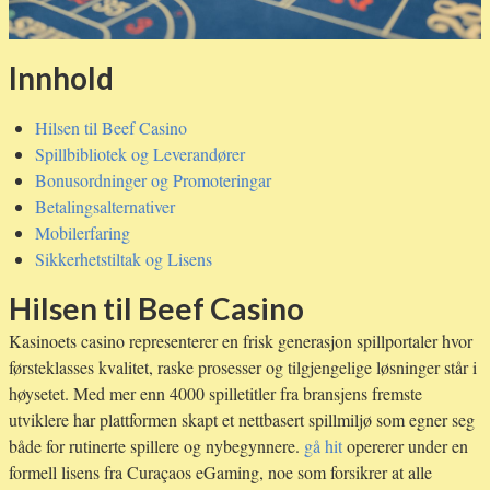
Innhold
Hilsen til Beef Casino
Spillbibliotek og Leverandører
Bonusordninger og Promoteringar
Betalingsalternativer
Mobilerfaring
Sikkerhetstiltak og Lisens
Hilsen til Beef Casino
Kasinoets casino representerer en frisk generasjon spillportaler hvor
førsteklasses kvalitet, raske prosesser og tilgjengelige løsninger står i
høysetet. Med mer enn 4000 spilletitler fra bransjens fremste
utviklere har plattformen skapt et nettbasert spillmiljø som egner seg
både for rutinerte spillere og nybegynnere.
gå hit
opererer under en
formell lisens fra Curaçaos eGaming, noe som forsikrer at alle