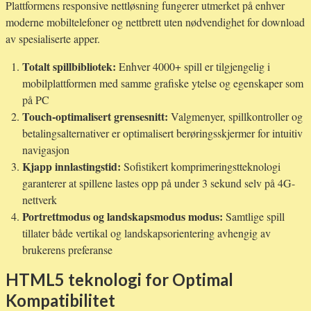
Plattformens responsive nettløsning fungerer utmerket på enhver
moderne mobiltelefoner og nettbrett uten nødvendighet for download
av spesialiserte apper.
Totalt spillbibliotek:
Enhver 4000+ spill er tilgjengelig i
mobilplattformen med samme grafiske ytelse og egenskaper som
på PC
Touch-optimalisert grensesnitt:
Valgmenyer, spillkontroller og
betalingsalternativer er optimalisert berøringsskjermer for intuitiv
navigasjon
Kjapp innlastingstid:
Sofistikert komprimeringstteknologi
garanterer at spillene lastes opp på under 3 sekund selv på 4G-
nettverk
Portrettmodus og landskapsmodus modus:
Samtlige spill
tillater både vertikal og landskapsorientering avhengig av
brukerens preferanse
HTML5 teknologi for Optimal
Kompatibilitet