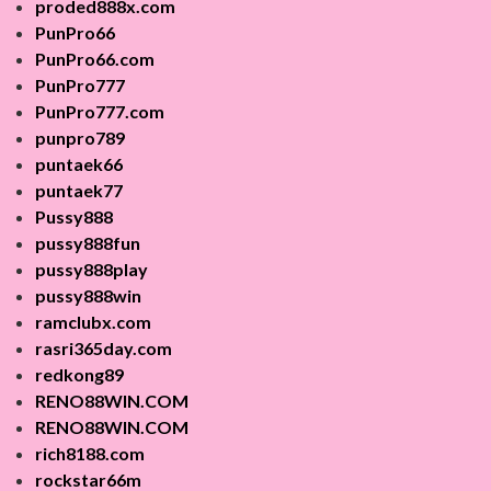
proded888x.com
PunPro66
PunPro66.com
PunPro777
PunPro777.com
punpro789
puntaek66
puntaek77
Pussy888
pussy888fun
pussy888play
pussy888win
ramclubx.com
rasri365day.com
redkong89
RENO88WIN.COM
RENO88WIN.COM
rich8188.com
rockstar66m