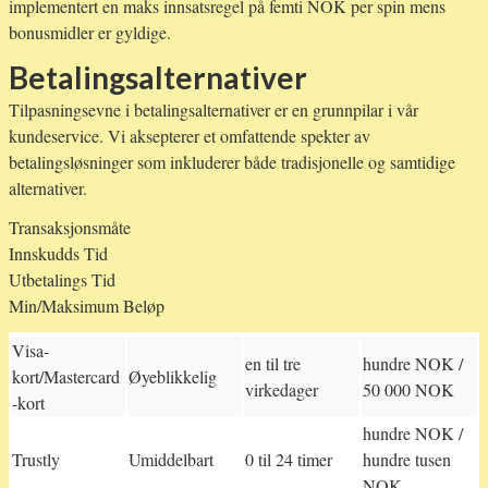
implementert en maks innsatsregel på femti NOK per spin mens
bonusmidler er gyldige.
Betalingsalternativer
Tilpasningsevne i betalingsalternativer er en grunnpilar i vår
kundeservice. Vi aksepterer et omfattende spekter av
betalingsløsninger som inkluderer både tradisjonelle og samtidige
alternativer.
Transaksjonsmåte
Innskudds Tid
Utbetalings Tid
Min/Maksimum Beløp
Visa-
en til tre
hundre NOK /
kort/Mastercard
Øyeblikkelig
virkedager
50 000 NOK
-kort
hundre NOK /
Trustly
Umiddelbart
0 til 24 timer
hundre tusen
NOK