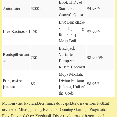
Book of Dead,
Automater
3200+
Starburst,
94-98%
Gonzo’s Quest
Live Blackjack-
spill, Lightning
Live Kasinospill
450+
97-99%
Roulette-spill,
Mega Ball
Blackjack
Bordspillvariant
Varianter,
280+
98-99.5%
er
European
Rulett, Baccarat
Mega Moolah,
Progressive
Divine Fortune
85+
88-95%
jackpots
jackpot, Hall of
the Gods
Mellom våre leverandører finner du respekterte navn som NetEnt
utviklere, Microgaming, Evolution Gaming Gaming, Pragmatic
Play, Play n GO og Yggdrasil. Disse utviklerne er berømt for å