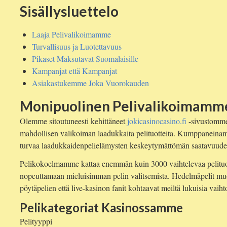
Sisällysluettelo
Laaja Pelivalikoimamme
Turvallisuus ja Luotettavuus
Pikaset Maksutavat Suomalaisille
Kampanjat että Kampanjat
Asiakastukemme Joka Vuorokauden
Monipuolinen Pelivalikoimamm
Olemme sitoutuneesti kehittäneet
jokicasinocasino.fi
-sivustomme 
mahdollisen valikoiman laadukkaita pelituotteita. Kumppaneinamm
turvaa laadukkaidenpelielämysten keskeytymättömän saatavuude
Pelikokoelmamme kattaa enemmän kuin 3000 vaihtelevaa pelituotet
nopeuttamaan mieluisimman pelin valitsemista. Hedelmäpelit m
pöytäpelien että live-kasinon fanit kohtaavat meiltä lukuisia vaiht
Pelikategoriat Kasinossamme
Pelityyppi