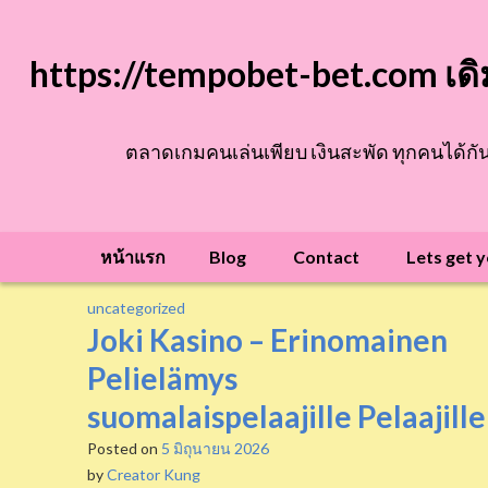
Skip
to
https://tempobet-bet.com เดิ
content
ตลาดเกมคนเล่นเพียบ เงินสะพัด ทุกคนได้กันถ
หน้าแรก
Blog
Contact
Lets get y
uncategorized
Joki Kasino – Erinomainen
Pelielämys
suomalaispelaajille Pelaajille
Posted on
5 มิถุนายน 2026
by
Creator Kung