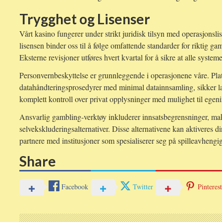
Trygghet og Lisenser
Vårt kasino fungerer under strikt juridisk tilsyn med operasjonsl
lisensen binder oss til å følge omfattende standarder for riktig 
Eksterne revisjoner utføres hvert kvartal for å sikre at alle system
Personvernbeskyttelse er grunnleggende i operasjonene våre. 
datahåndteringsprosedyrer med minimal datainnsamling, sikker la
komplett kontroll over privat opplysninger med mulighet til egeni
Ansvarlig gambling-verktøy inkluderer innsatsbegrensninger, mak
selvekskluderingsalternativer. Disse alternativene kan aktiveres 
partnere med institusjoner som spesialiserer seg på spilleavhengig
Share
Facebook
Twitter
Pinteres