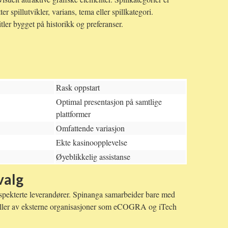
er spillutvikler, varians, tema eller spillkategori.
tler bygget på historikk og preferanser.
Rask oppstart
Optimal presentasjon på samtlige
plattformer
Omfattende variasjon
Ekte kasinoopplevelse
Øyeblikkelig assistanse
valg
espekterte leverandører. Spinanga samarbeider bare med
troller av eksterne organisasjoner som eCOGRA og iTech