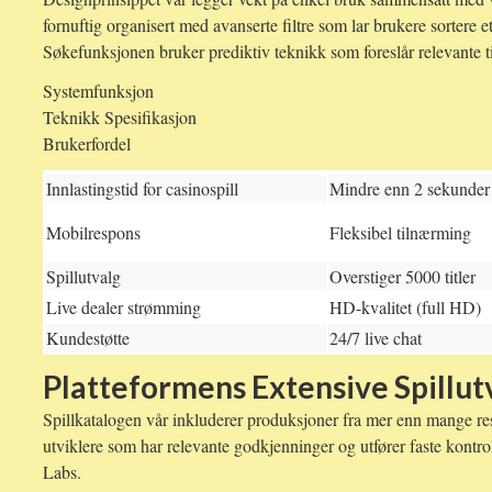
fornuftig organisert med avanserte filtre som lar brukere sortere ett
Søkefunksjonen bruker prediktiv teknikk som foreslår relevante ti
Systemfunksjon
Teknikk Spesifikasjon
Brukerfordel
Innlastingstid for casinospill
Mindre enn 2 sekunder
Mobilrespons
Fleksibel tilnærming
Spillutvalg
Overstiger 5000 titler
Live dealer strømming
HD-kvalitet (full HD)
Kundestøtte
24/7 live chat
Platteformens Extensive Spillut
Spillkatalogen vår inkluderer produksjoner fra mer enn mange r
utviklere som har relevante godkjenninger og utfører faste kon
Labs.