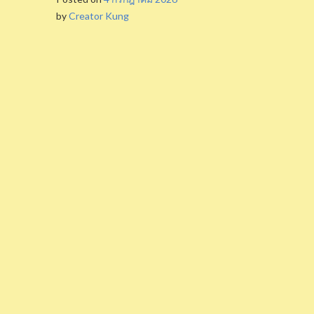
by
Creator Kung