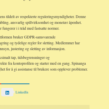
isens tildelt av respekterte reguleringsmyndigheter. Denne
gambling, ansvarlig spillvirksomhet og monetær åpenhet.
er fungerer i i tråd med fastsatte normer.
Plattformen bruker GDPR-samsvarende
gring og tydelige regler for sletting. Medlemmer har
nnsyn, justering og sletting av informasjon.
simalt tap, tidsbegrensninger og
direkte fra kontoprofilen og starter med en gang. Spinanga
het for å gi assistanse til brukere som opplever problemer.
t
LinkedIn