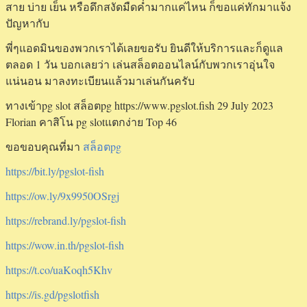
สาย บ่าย เย็น หรือดึกสงัดมืดค่ำมากแค่ไหน ก็ขอแค่ทักมาแจ้ง
ปัญหากับ
พี่ๆแอดมินของพวกเราได้เลยขอรับ ยินดีให้บริการและก็ดูแล
ตลอด 1 วัน บอกเลยว่า เล่นสล็อตออนไลน์กับพวกเราอุ่นใจ
แน่นอน มาลงทะเบียนแล้วมาเล่นกันครับ
ทางเข้าpg slot สล็อตpg https://www.pgslot.fish 29 July 2023
Florian คาสิโน pg slotแตกง่าย Top 46
ขอขอบคุณที่มา
สล็อตpg
https://bit.ly/pgslot-fish
https://ow.ly/9x9950OSrgj
https://rebrand.ly/pgslot-fish
https://wow.in.th/pgslot-fish
https://t.co/uaKoqh5Khv
https://is.gd/pgslotfish