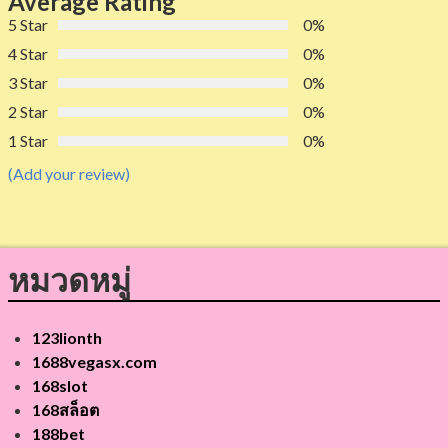
Average Rating
5 Star
0%
4 Star
0%
3 Star
0%
2 Star
0%
1 Star
0%
(Add your review)
หมวดหมู่
123lionth
1688vegasx.com
168slot
168สล็อต
188bet