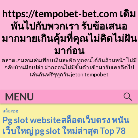
Skip
https://tempobet-bet.com เดิม
to
content
พันไปกับพวกเรา รับข้อเสนอ
มากมายเกินคุ้มที่คุณไม่คิดไม่ฝัน
มาก่อน
ตลาดเกมคนเล่นเพียบ เงินสะพัด ทุกคนได้กันถ้วนหน้า ไม่มี
กลับบ้านมือเปล่า ฝากถอนไม่มีขั้นต่ำ เข้ามารับเครดิตไป
เล่นกันฟรีๆทุกวัน jeton tempobet
MENU
สล็อตpg
Pg slot websiteสล็อตเว็บตรง พนัน
เว็บใหญ่ pg slot ใหม่ล่าสุด Top 78