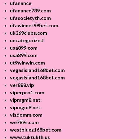
ufanance
ufanance789.com
ufasocietyth.com
ufawinner99bet.com
uk369clubs.com
uncategorized
usa899.com
usa899.com
ut9winwin.com
vegasisland168bet.com
vegasisland168bet.com
ver888.vip
viperpro1.com
vipmgm8.net
vipmgm8.net
visdomm.com
we789s.com
westbluez168bet.com
www.tuktukth.us