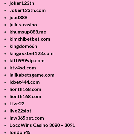
joker123th
Joker123th.com
juad888
julius-casino
khumsup888.me
kimchibetbet.com
kingdom66n
kingxxxbet123.com
kitti999vip.com
ktv4sd.com
lalikabetsgame.com
lcbet444.com
lionth168.com
lionth168.com
Live22
live22slot
lnw365bet.com
LocoWins Casino 3080 – 3091
london45