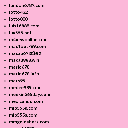
london6789.com
lotto432
lotto888
luis16888.com
lux555.net
m4newonline.com
mac1bet789.com
macau69 สมัคร
macau888.win
mario678
mario678.info
mars95
medee989.com
meekin365day.com
mexicanoo.com
mib555s.com
mib555s.com
mmgoldsbets.com