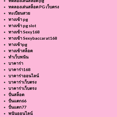
ทดลองเล่นสล็อต pg
ทดลองเล่นสล็อต PG เว็บตรง
ทะเบียนสวย
ทางเข้า pg
ทางเข้า pg slot
ทางเข้า Sexy168
ทางเข้า Sexybaccarat168
ทางเข้าpg
ทางเข้าสล็อต
ทำเว็บพนัน
บาคาร่า
บาคาร่า168
บาคาร่าออนไลน์
บาคาร่าเว็บตรง
บาคาร่าเว็บตรง
ปั่นสล็อต
ปั่นแตก66
ปั่นแตก77
พนันออนไลน์