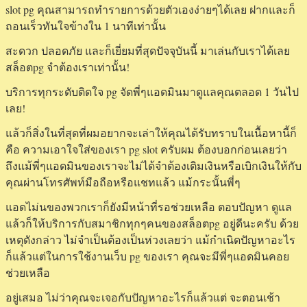
slot pg คุณสามารถทำรายการด้วยตัวเองง่ายๆได้เลย ฝากและก็
ถอนเร็วทันใจข้างใน 1 นาทีเท่านั้น
สะดวก ปลอดภัย และก็เยี่ยมที่สุดปัจจุบันนี้ มาเล่นกับเราได้เลย
สล็อตpg จำต้องเราเท่านั้น!
บริการทุกระดับติดใจ pg จัดพี่ๆแอดมินมาดูแลคุณตลอด 1 วันไป
เลย!
แล้วก็สิ่งในที่สุดที่ผมอยากจะเล่าให้คุณได้รับทราบในเนื้อหานี้ก็
คือ ความเอาใจใส่ของเรา pg slot ครับผม ต้องบอกก่อนเลยว่า
ถึงแม้พี่ๆแอดมินของเราจะไม่ได้จำต้องเติมเงินหรือเบิกเงินให้กับ
คุณผ่านโทรศัพท์มือถือหรือแชทแล้ว แม้กระนั้นพี่ๆ
แอดไม่นของพวกเราก็ยังมีหน้าที่รอช่วยเหลือ ตอบปัญหา ดูแล
แล้วก็ให้บริการกับสมาชิกทุกๆคนของสล็อตpg อยู่ดีนะครับ ด้วย
เหตุดังกล่าว ไม่จำเป็นต้องเป็นห่วงเลยว่า แม้กำเนิดปัญหาอะไร
ก็แล้วแต่ในการใช้งานเว็บ pg ของเรา คุณจะมีพี่ๆแอดมินคอย
ช่วยเหลือ
อยู่เสมอ ไม่ว่าคุณจะเจอกับปัญหาอะไรก็แล้วแต่ จะตอนเช้า