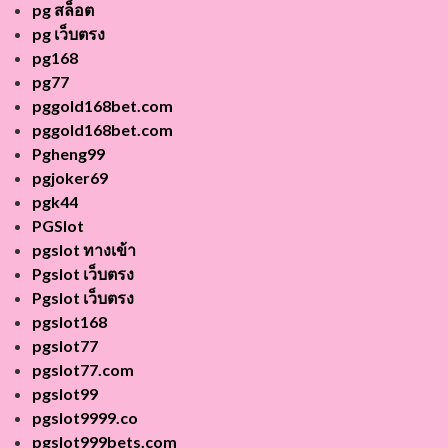
pg สล็อต
pg เว็บตรง
pg168
pg77
pggold168bet.com
pggold168bet.com
Pgheng99
pgjoker69
pgk44
PGSlot
pgslot ทางเข้า
Pgslot เว็บตรง
Pgslot เว็บตรง
pgslot168
pgslot77
pgslot77.com
pgslot99
pgslot9999.co
pgslot999bets.com