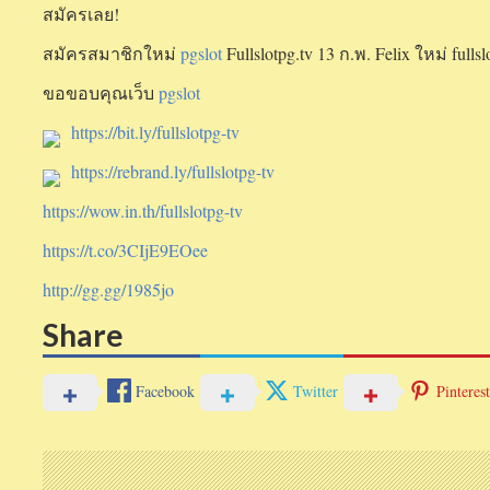
สมัครเลย!
สมัครสมาชิกใหม่
pgslot
Fullslotpg.tv 13 ก.พ. Felix ใหม่ fu
ขอขอบคุณเว็บ
pgslot
https://bit.ly/fullslotpg-tv
https://rebrand.ly/fullslotpg-tv
https://wow.in.th/fullslotpg-tv
https://t.co/3CIjE9EOee
http://gg.gg/1985jo
Share
Facebook
Twitter
Pinteres