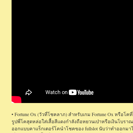
• Fortune Ox (วัวที่โชคลาภ) สำหรับเกม Fortune Ox หรือโ
รูปพี่โคสุดหล่อใส่เสื้อสีแดงกำลังถือหยวนเป่าหรือเงินโบราณ
ออกแบบคาแร็กเตอร์โคนำโชคของ fullslot นับว่าทำออกมาได้ด