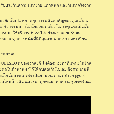
ะนี้ รับประกันความแตกง่าย แตกหนัก และก็แตกจริงจาก
แบบจัดเต็ม ไม่พลาดทุกการพนันสำคัญของคุณ มีเกม
ก็กิจกรรมมากไม่น้อยเลยทีเดียว ไม่ว่าคุณจะเป็นมือ
มารถมาใช้บริการกับเราได้อย่างมากเลยครับผม
ย่าพลาดทุกการพนันที่ดีที่สุดจากพวกเรา ลงทะเบียน
ควรพลาด!
ULLSLOT ของเราล่ะก็ ไม่ต้องมองหาที่แหน่งใดไกล
งคลในตำนานมาไว้ให้กับคุณกันไปเลย ซึ่งสามเกมนี้
อนไลน์อย่างแท้จริง เป็นสามเกมตามที่สาวก pgslot
ป็นแบบไหนบ้างนั้น ผมจะพาทุกคนมาทำความรู้เองครับผม