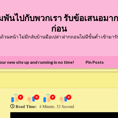
มพันไปกับพวกเรา รับข้อเสนอมากมา
ก่อน
้วนหน้า ไม่มีกลับบ้านมือเปล่า ฝากถอนไม่มีขั้นต่ำ เข้ามาร
our new site up and running in no time!
Pin Posts
0
0
0
0
Read Time:
4 Minute, 32 Second