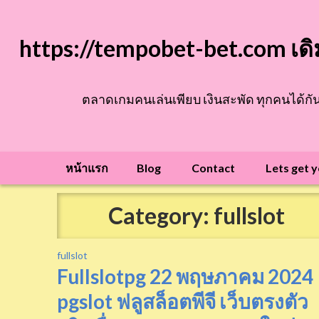
Skip
to
https://tempobet-bet.com เดิ
content
ตลาดเกมคนเล่นเพียบ เงินสะพัด ทุกคนได้กันถ
หน้าแรก
Blog
Contact
Lets get y
Category: fullslot
fullslot
Fullslotpg 22 พฤษภาคม 2024
pgslot ฟลูสล็อตพีจี เว็บตรงตัว