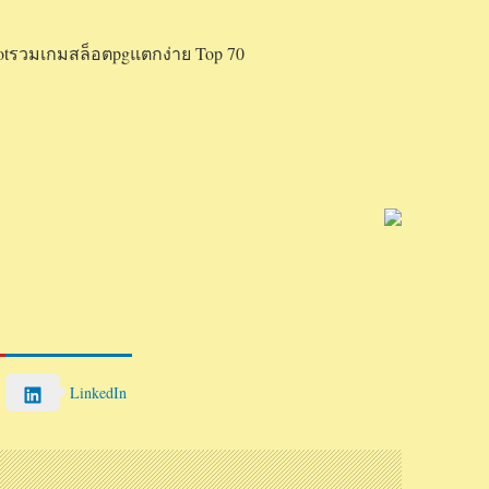
llslotรวมเกมสล็อตpgแตกง่าย Top 70
t
LinkedIn