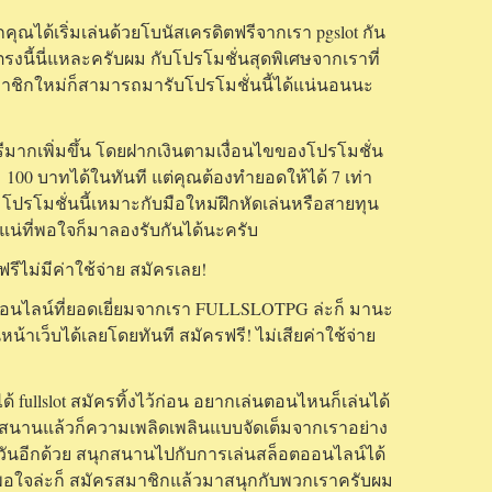
ุณได้เริ่มเล่นด้วยโบนัสเครดิตฟรีจากเรา pgslot กัน
มีตรงนี้นี่แหละครับผม กับโปรโมชั่นสุดพิเศษจากเราที่
มาชิกใหม่ก็สามารถมารับโปรโมชั่นนี้ได้แน่นอนนะ
ีมากเพิ่มขึ้น โดยฝากเงินตามเงื่อนไขของโปรโมชั่น
วม 100 บาทได้ในทันที แต่คุณต้องทำยอดให้ได้ 7 เท่า
โปรโมชั่นนี้เหมาะกับมือใหม่ฝึกหัดเล่นหรือสายทุน
แน่ที่พอใจก็มาลองรับกันได้นะครับ
รีไม่มีค่าใช้จ่าย สมัครเลย!
อนไลน์ที่ยอดเยี่ยมจากเรา FULLSLOTPG ล่ะก็ มานะ
าเว็บได้เลยโดยทันที สมัครฟรี! ไม่เสียค่าใช้จ่าย
ด้ fullslot สมัครทิ้งไว้ก่อน อยากเล่นตอนไหนก็เล่นได้
กสนานแล้วก็ความเพลิดเพลินแบบจัดเต็มจากเราอย่าง
ันอีกด้วย สนุกสนานไปกับการเล่นสล็อตออนไลน์ได้
พอใจล่ะก็ สมัครสมาชิกแล้วมาสนุกกับพวกเราครับผม