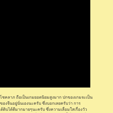
คที่โชคลาภ ถือเป็นเกมยอดนิยมสูงมาก ปกของเกมจะเป็น
ของจีนอยู่นั่นเองนะครับ ซึ่งบอกเลยครับว่า การ
ิบได้ดีมากมายๆนะครับ ซึ่งความเลื่อมใสเรื่องวัว