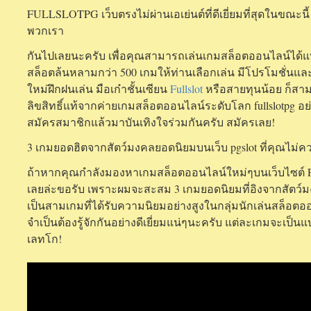
FULLSLOTPG เว็บตรงไม่ผ่านเอเย่นต์ที่ดีเยี่ยมที่สุดในขณ
พวกเรา
กันไปเลยนะครับ เพื่อคุณสามารถเล่นเกมสล็อตออนไลน์ได้
สล็อตล้นหลามกว่า 500 เกมให้ท่านเลือกเล่น มีโปรโมชั่นและ
ใหม่ฝึกฝนเล่น มือเก๋าชั้นเซียน
Fullslot
หรือสายทุนน้อย ก็สา
ลิขสิทธิ์แท้จากค่ายเกมสล็อตออนไลน์ระดับโลก fullslotpg อ
สมัครสมาชิกแล้วมาบันเทิงใจร่วมกันครับ สมัครเลย!
3 เกมยอดฮิตจากสัตว์มงคลยอดนิยมบนเว็บ pgslot ที่คุณไม่
ถ้าหากคุณกำลังมองหาเกมสล็อตออนไลน์ใหม่ๆบนเว็บไซต์ F
เลยล่ะขอรับ เพราะผมจะสะสม 3 เกมยอดนิยมที่อิงจากสัตว์ม
เป็นสามเกมที่ได้รับความนิยมอย่างสูงในกลุ่มนักเล่นสล็อตอ
จำเป็นต้องรู้จักกันอย่างดีเยี่ยมแน่ๆนะครับ แต่ละเกมจะเ
เลทโก!