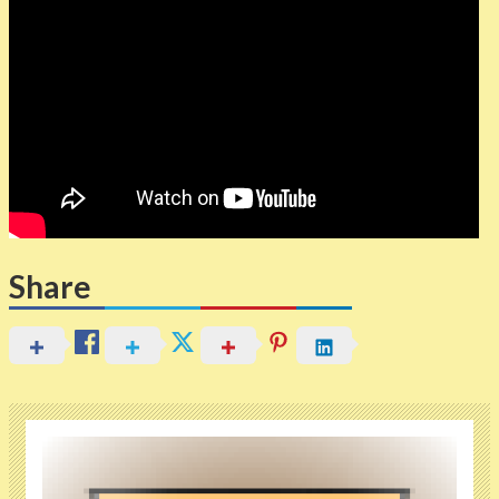
Share