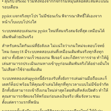
• ลุ้นรับ iPhone รวมทั้งทองจากกิจกรรมหมุนสล็อตสะสมคะแนน
รอบเดือน
pgslot แจกจริงทุกโปร ไม่มีซ่อนเร้น พิจารณาสิทธิ์ได้เองจาก
หน้าเว็บแบบโปร่งใส
ระบบทดสอบเล่นเกม pgslot ใหม่ที่สมจริงสมจังที่สุด เหมือนได้
เดิมพันด้วยเงินจริง
สำหรับคนใดกันแน่ที่ยังลังเล ไม่แน่ใจว่าเกมใหม่จะตอบโจทย์
ไหม funny18 มีระบบทดสอบเล่นที่เหมือนเดิมพันจริงทุกสิ่งทุก
อย่าง ทั้งยังความเร็วของเกม ฟีเจอร์ และก็อัตราการจ่าย ทำให้ผู้
เล่นสามารถประเมินเกมทางเข้าpgก่อนเดิมพันจริงได้อย่างมั่นใจ
ไม่เสียค่าใช้จ่ายเพิ่มเติม
ระบบทดลองเล่นpgslotนี้ยังรองรับทั้งยังการเล่นผ่านมือถือและก็
เดสก์ท็อป พร้อมให้คุณเข้าเล่นได้ทุกที่ทุกเวลาแบบไม่มีข้อจำกัด
อีกทั้งยังสามารถเข้าถึงเกมใหม่ล่าสุดโดยทันทีหลังเปิดตัว ทำให้
คุณสามารถจัดแจงให้พร้อมก่อนลงเงินจริง เพิ่มจังหวะชนะ
ตั้งแต่คราวแรกที่พนัน
นอกจากนั้นยังมีระบบเก็บสถิติการเล่นแบบเรียลไทม์ ให้ผู้เล่น