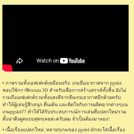
คา
สิ
โน
ออนไลน์
• ภาพรวมทั้งเอฟเฟกต์เหมือนจริง: เกมธีมอวกาศจาก pgslot
ชอบใช้กราฟิกแบบ 3D สำหรับเพื่อการสร้างสรรค์ทั้งสิ้น ยังไม่
รวมถึงเอฟเฟกต์รวมทั้งแสงสีจากธีมเกมอวกาศอีกด้วยครับ
ทำให้ผู้เล่นรู้สึกสนุก ตี่นเต้น และติดใจกับการผลิตฉากต่างๆบน
เกมpgslot77 ทำให้ได้รับประสบการณ์การเล่นที่แปลกใหม่รวม
ทั้งน่าดึงดูดแบบสุดๆเลยล่ะครับผม จำเป็นต้องมาลอง!
• เนื้อเรื่องแปลกใหม่: หลายๆเกมของ pgslot มักจะใส่เนื้อเรื่อง