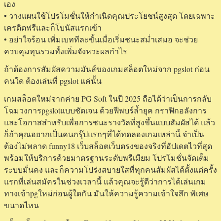
เอง
• วางแผนใช้โปรโมชั่นให้กำเนิดคุณประโยชน์สูงสุด โดยเฉพาะ
เครดิตฟรีและก็โบนัสแรกเข้า
• อย่าใจร้อน เพิ่มเบททีละขั้นเมื่อเริ่มชนะสม่ำเสมอ จะช่วย
ควบคุมทุนรวมทั้งเพิ่มจังหวะผลกำไร
ถ้าต้องการสัมผัสความมันส์ของเกมสล็อตใหม่จาก pgslot ก่อน
คนใด ต้องเล่นที่ pgslot แค่นั้น
เกมสล็อตใหม่จากค่าย PG Soft ในปี 2025 ถือได้ว่าเป็นการกลับ
โฉมวงการpgslotแบบชัดเจน ด้วยฟีพบร์ล้ำยุค กราฟิกอลังการ
และโอกาสสำหรับเพื่อการชนะรางวัลที่สูงขึ้นแบบสัมผัสได้ แล้ว
ก็ถ้าคุณอยากเป็นคนกรุ๊ปแรกๆที่ได้ทดลองเกมเหล่านี้ จำเป็น
ต้องไม่พลาด funny18 เว็บสล็อตเว็บตรงของจริงที่อัปเดตไวที่สุด
พร้อมให้บริการด้วยมาตรฐานระดับพรีเมียม โปรโมชั่นจัดเต็ม
ระบบมั่นคง และก็ความโปร่งสบายใสที่ทุกคนสัมผัสได้ตั้งแต่ครั้ง
แรกที่เล่นสมัครในช่วงเวลานี้ แล้วคุณจะรู้ดีว่าการได้เล่นเกม
ทางเข้าpgใหม่ก่อนผู้ใดกัน มันให้ความรู้ความเข้าใจสึก พิเศษ
ขนาดไหน