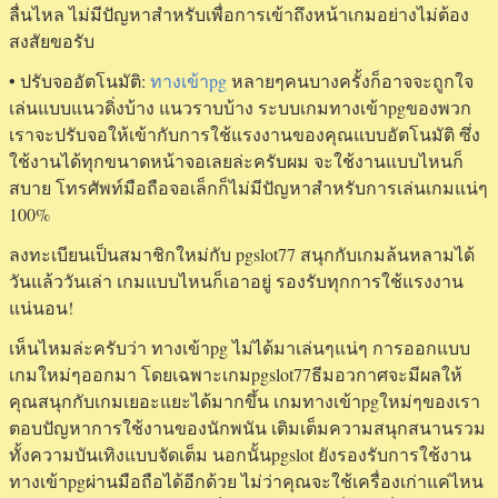
ลื่นไหล ไม่มีปัญหาสำหรับเพื่อการเข้าถึงหน้าเกมอย่างไม่ต้อง
สงสัยขอรับ
• ปรับจออัตโนมัติ:
ทางเข้าpg
หลายๆคนบางครั้งก็อาจจะถูกใจ
เล่นแบบแนวดิ่งบ้าง แนวราบบ้าง ระบบเกมทางเข้าpgของพวก
เราจะปรับจอให้เข้ากับการใช้แรงงานของคุณแบบอัตโนมัติ ซึ่ง
ใช้งานได้ทุกขนาดหน้าจอเลยล่ะครับผม จะใช้งานแบบไหนก็
สบาย โทรศัพท์มือถือจอเล็กก็ไม่มีปัญหาสำหรับการเล่นเกมแน่ๆ
100%
ลงทะเบียนเป็นสมาชิกใหม่กับ pgslot77 สนุกกับเกมล้นหลามได้
วันแล้ววันเล่า เกมแบบไหนก็เอาอยู่ รองรับทุกการใช้แรงงาน
แน่นอน!
เห็นไหมล่ะครับว่า ทางเข้าpg ไม่ได้มาเล่นๆแน่ๆ การออกแบบ
เกมใหม่ๆออกมา โดยเฉพาะเกมpgslot77ธีมอวกาศจะมีผลให้
คุณสนุกกับเกมเยอะแยะได้มากขึ้น เกมทางเข้าpgใหม่ๆของเรา
ตอบปัญหาการใช้งานของนักพนัน เติมเต็มความสนุกสนานรวม
ทั้งความบันเทิงแบบจัดเต็ม นอกนั้นpgslot ยังรองรับการใช้งาน
ทางเข้าpgผ่านมือถือได้อีกด้วย ไม่ว่าคุณจะใช้เครื่องเก่าแค่ไหน