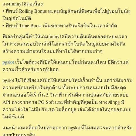
เกมfunny18ต่อเนื่อง
• ฟีพบร์ Rolling Bonus สะสมสัญลักษณ์พิเศษเพื่อไปสู่รอบโบนัส
ใหญ่อัตโนมัติ
• ฟีพบร์ Time Boost เพิ่มช่องทางรับฟรีสปินในเวลาจำกัด
ฟีเจอร์กลุ่มนี้ทำให้เกมfunny18มีความตื่นเต้นตลอดระยะเวลา
ไม่ว่าจะเล่นรอบไหนก็มีโอกาสเข้าโบนัสใหญ่แบบคาดไม่ถึง
สร้างความเย้ายวนใจแบบที่หาไม่ได้จากเกมเก่าๆ
pgslot
เว็บไซต์ตรงที่เปิดให้เล่นเกมใหม่ก่อนคนไหน มีดีกว่าแค่
ความเร็วสำหรับการอัปเดต
pgslot ไม่ได้เพียงแค่เปิดให้เล่นเกมใหม่เร็วเท่านั้น แต่ว่ายังมากับ
ความพร้อมเพรียงในทุกด้าน ทั้งระบบการเล่นแบบไม่มีสะดุด
ฝากถอนออโต้เร็วใน 5 วินาที การันตีความปลอดภัยด้วยระบบ
API ตรงจากค่าย PG Soft และที่สำคัญที่สุดเป็น ทางเข้าpg มี
ความโล่งใส ไม่มีปรับเรต ไม่ล็อกยูส เล่นได้จ่ายจริงทุกยอดแบบ
ไม่มีข้อแม้
แนะนำเกมสล็อตใหม่ล่าสุดจาก pgslot ที่ไม่สมควรพลาดสำหรับ
สายปั่นทุกระดับ