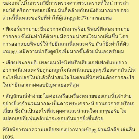
ของเกมไปในกรรมวิธีการตรวจดาวพระเคราะห์ใหม่ การล่า
สมบัติ หรือการพบเอเลี่ยน มันก็คล้ายกับหนังดังมากมาย ตรง
ส่วนนี้นี่แหละขอรับที่ทำให้ผู้เล่นpgslot77มากชอบพอ
• ฟีเจอร์มากมาย: ธีมอวกาศมักมาพร้อมฟีพบร์พิเศษมากมาย
ก่ายกอง ซึ่งมันทำให้ตัวเกมมีความน่าสนใจมากเพิ่มขึ้น โดย
การออกแบบฟีพบร์ให้กับธีมเกมนี่แหละครับ มันก็ยิ่งทำให้ตัว
เกมpgslotมีความน่าดึงดูดใจเพิ่มมากขึ้นด้วยนั่นเองครับผม
• เสียงประกอบดี: เพลงแนวไซไฟหรือเสียงเอฟเฟกต์แบบยาว
อวกาศนี่แหละครับถูกอกถูกใจนักพนันแบบสุดๆเนื่องจากมันเป็น
อะไรที่แปลกใหม่แล้วก็น่าสนใจ ในตอนที่นักพนันต้องการอะไร
ใหม่ๆธีมอวกาศตอบปัญหาเยอะที่สุด
• สัญลักษณ์จำง่าย: ไอค่อนหรือเครื่องหมายของเกมนั้นจำง่าย
อย่างยิ่งๆจำนวนมากจะเป็นดาวพระเคราะห์ ยานอวกาศ หรือเอ
เลี่ยน ซึ่งมันเป็นอะไรที่สะดุดตาและน่าสนใจมากๆขอรับ ไม่
แปลกเลยที่แฟนคลับน่าจะชอบกันมากยิ่งขึ้นด้วย
พินิจพิจารณาความเสถียรของปากทางเข้าpg ผ่านมือถือ เล่นลื่น
100%