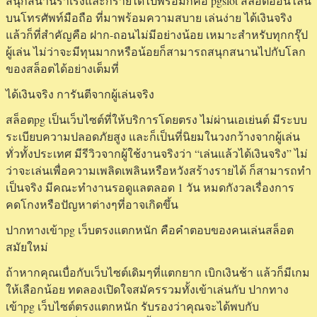
สนุกสนานร่าเริงและก็รายได้ไปพร้อมก็คือ pgslot สล็อตออนไลน์
บนโทรศัพท์มือถือ ที่มาพร้อมความสบาย เล่นง่าย ได้เงินจริง
แล้วก็ที่สำคัญคือ ฝาก-ถอนไม่มีอย่างน้อย เหมาะสำหรับทุกกรุ๊ป
ผู้เล่น ไม่ว่าจะมีทุนมากหรือน้อยก็สามารถสนุกสนานไปกับโลก
ของสล็อตได้อย่างเต็มที่
ได้เงินจริง การันตีจากผู้เล่นจริง
สล็อตpg เป็นเว็บไซต์ที่ให้บริการโดยตรง ไม่ผ่านเอเย่นต์ มีระบบ
ระเบียบความปลอดภัยสูง และก็เป็นที่นิยมในวงกว้างจากผู้เล่น
ทั่วทั้งประเทศ มีรีวิวจากผู้ใช้งานจริงว่า “เล่นแล้วได้เงินจริง” ไม่
ว่าจะเล่นเพื่อความเพลิดเพลินหรือหวังสร้างรายได้ ก็สามารถทำ
เป็นจริง มีคณะทำงานรอดูแลตลอด 1 วัน หมดกังวลเรื่องการ
คดโกงหรือปัญหาต่างๆที่อาจเกิดขึ้น
ปากทางเข้าpg เว็บตรงแตกหนัก คือคำตอบของคนเล่นสล็อต
สมัยใหม่
ถ้าหากคุณเบื่อกับเว็บไซต์เดิมๆที่แตกยาก เบิกเงินช้า แล้วก็มีเกม
ให้เลือกน้อย ทดลองเปิดใจสมัครรวมทั้งเข้าเล่นกับ ปากทาง
เข้าpg เว็บไซต์ตรงแตกหนัก รับรองว่าคุณจะได้พบกับ