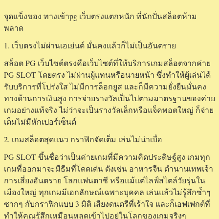
3Dสาย
จุดแข็งของ ทางเข้าpg เว็บตรงแตกหนัก ที่นักปั่นสล็อตห้าม
ฟรี
พลาด
ก็
รวย
1. เว็บตรงไม่ผ่านเอเย่นต์ มั่นคงแล้วก็ไม่เป็นอันตราย
ได้ที่
สล็อต PG เว็บไซต์ตรงคือเว็บไซต์ที่ให้บริการเกมสล็อตจากค่าย
นี่
PG SLOT โดยตรง ไม่ผ่านผู้แทนหรือนายหน้า ซึ่งทำให้ผู้เล่นได้
ทาง
รับบริการที่โปร่งใส ไม่มีการล็อกยูส และก็มีความยั่งยืนมั่นคง
เข้าpg
ทางด้านการเงินสูง การจ่ายรางวัลเป็นไปตามมาตรฐานของค่าย
เปิด
เกมอย่างแท้จริง ไม่ว่าจะเป็นรางวัลเล็กหรือแจ็คพอตใหญ่ ก็จ่าย
ยู
เต็มไม่มีหักเปอร์เซ็นต์
ส
ตอน
2. เกมสล็อตสุดแนว กราฟิกจัดเต็ม เล่นไม่น่าเบื่อ
นี้
PG SLOT ขึ้นชื่อว่าเป็นค่ายเกมที่มีความคิดประดิษฐ์สูง เกมทุก
ยัง
เกมที่ออกมาจะมีธีมที่โดดเด่น ดังเช่น อาหารจีน ตำนานเทพเจ้า
ทัน!
การเสี่ยงอันตราย โลกแฟนตาซี หรือแม้แต่ไลฟ์สไตล์วัยรุ่นใน
Top
เมืองใหญ่ ทุกเกมมีเอกลักษณ์เฉพาะบุคคล เล่นแล้วไม่รู้สึกซ้ำๆ
1
ซากๆ กับกราฟิกแบบ 3 มิติ เสียงดนตรีที่เร้าใจ และก็เอฟเฟกต์ที่
by
ทำให้คุณรู้สึกเหมือนหลุดเข้าไปอยู่ในโลกของเกมจริงๆ