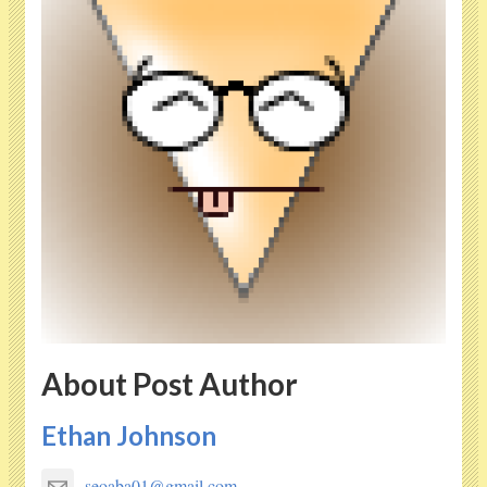
About Post Author
Ethan Johnson
seoaba01@gmail.com