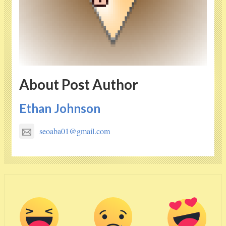
About Post Author
Ethan Johnson
seoaba01@gmail.com