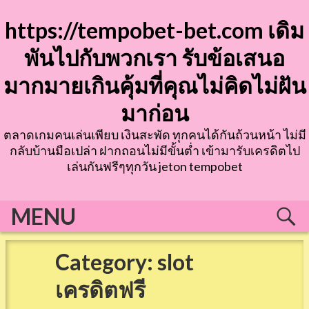
Skip
https://tempobet-bet.com เดิม
to
content
พันไปกับพวกเรา รับข้อเสนอ
มากมายเกินคุ้มที่คุณไม่คิดไม่ฝัน
มาก่อน
ตลาดเกมคนเล่นเพียบ เงินสะพัด ทุกคนได้กันถ้วนหน้า ไม่มี
กลับบ้านมือเปล่า ฝากถอนไม่มีขั้นต่ำ เข้ามารับเครดิตไป
เล่นกันฟรีๆทุกวัน jeton tempobet
MENU
Category: slot
เครดิตฟรี