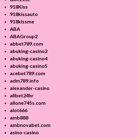
918Kiss
918kissauto
918kissme
ABA
ABAGroup2
abbet789.com
abuking-casino2
abuking-casino4
abuking-casino5
acebet789.com
adm789.info
alexander-casino
allbet24hr
allone745s.com
alot666
amb888
ambnovabet.com
asino-casino