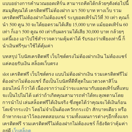
แบบอย่างการคำนวณยอดเทิร์น สามารถคิดได้กล้วยๆดังต่อไปนี้
สมมุติคุณได้ เครดิตฟรีไม่ต้องฝาก มา 500 บาท ทางเว็บ รวม
เครดิตฟรีไม่ต้องฝากไม่ต้องแชร์ ระบุยอดเทิร์นไว้ที่ 30 เท่า คุณก็
นำ 500 คูน 30 จะได้ยอดรวมได้เสีย 15,000 บาท แม้ยอดเทิร์น 60
เท่า ก็เอา 500 คูณ 60 เท่ากับผลรวมได้เสีย 30,000 บาท กล้วยๆ
แค่นี้เอง เอาไปใช้สำรวจความคุ้มค่าได้ รับรองว่าเพียงเท่านี้ ก็
นำเงินฟรีๆมาใช้ได้คุ้มค่า
บทสรุป โบนัสเครดิตฟรี เว็บไซต์ตรงไม่ต้องฝากเงิน ไม่ต้องแชร์
แค่คอยรับเงิน สล็อตเว็บตรง
slot เครดิตฟรี เว็บไซต์ตรง แบบไม่ต้องฝากเงิน รวมเครดิตฟรีไม่
ต้องฝากไม่ต้องแชร์ ถือเป็นโบนัสที่ดีที่สุดในแวดวงคาสิโน
ออนไลน์ ก็ว่าได้ เนื่องจากว่าแม้ว่าจะแลกมากับยอดเทิร์นที่แทบ
จะเป็นไปไม่ได้ แต่ว่าถ้าเกิดคุณสามารถทำได้ทะลุเพดานโดย
การนำไป เล่นสล็อตฟรีได้เงินจริง ซึ่งพูดได้ว่าคุณจะได้เงินก้อน
โตเข้ากระเป๋า โดยไม่จำเป็นต้องควักกระเป๋า สักบาทเดียว หรือ
ถ้าหากจะเอาไว้ลองทดสอบเกม รวมทั้งแผนการต่างๆอีกทั้งแจก
เครดิตฟรี รวมเครดิตฟรีไม่ต้องฝากไม่ต้องแชร์ ก็ยังจัดว่าคุ้มค่า
อยู่ดี
เว็บสล็อต