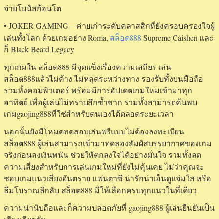
จ่ายโบนัสก้อนโต
• JOKER GAMING – ค่ายเก๋าระดับคลาสสิกที่ยังครอบครองใจผู้
เล่นทั้งโลก ด้วยเกมอย่าง Roma,
สล็อต888
Supreme Caishen และ
ก็ Black Beard Legacy
ทุกเกมใน สล็อต888 มีจุดแข็งเรื่องความเสถียร เล่น
สล็อต888แล้วไม่ค้าง ไม่หลุดระหว่างทาง รองรับทั้งบนมือถือ
รวมทั้งคอมพิวเตอร์ พร้อมมีการอัปเดตเกมใหม่เข้ามาทุก
อาทิตย์ เพื่อผู้เล่นไม่ทราบสึกซ้ำซาก รวมทั้งสามารถค้นพบ
เกมgaojing888ที่ใช่สำหรับตนเองได้ตลอดระยะเวลา
นอกนั้นยังมีโหมดทดสอบเล่นฟรีแบบไม่ต้องลงทะเบียน
สล็อต888 ผู้เล่นสามารถเข้ามาทดลองสัมผัสบรรยากาศของเกม
จริงก่อนลงเงินพนัน ช่วยให้ตกลงใจได้อย่างมั่นใจ รวมทั้งลด
ความเสี่ยงสำหรับการเล่นเกมใหม่ที่ยังไม่คุ้นเคย ไม่ว่าคุณจะ
ชอบเกมแนวเสี่ยงอันตราย แฟนตาซี น่ารักน่าเอ็นดูแจ่มใส หรือ
ธีมโบราณลึกลับ สล็อต888 มีให้เลือกครบทุกแนวในที่เดียว
ความน่านับถือและก็ความปลอดภัยที่ gaojing888 ผู้เล่นยืนยันเป็น