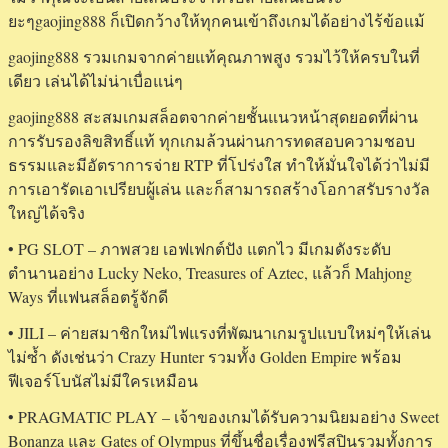
ยะๆgaojing888 ก็เปิดกว้างให้ทุกคนเข้าถึงเกมได้อย่างไร้ข้อแม้
gaojing888 รวมเกมจากค่ายแท้คุณภาพสูง รวมไว้ให้ครบในที่
เดียว เล่นได้ไม่น่าเบื่อแน่ๆ
gaojing888 สะสมเกมสล็อตจากค่ายชั้นแนวหน้าสุดยอดที่ผ่าน
การรับรองลิขสิทธิ์แท้ ทุกเกมล้วนผ่านการทดสอบความชอบ
ธรรมและมีอัตราการจ่าย RTP ที่โปร่งใส ทำให้มั่นใจได้ว่าไม่มี
การเอารัดเอาเปรียบผู้เล่น และก็สามารถสร้างโอกาสรับรางวัล
ใหญ่ได้จริง
• PG SLOT – ภาพสวย เอฟเฟกต์ปัง แตกไว มีเกมดังระดับ
ตำนานอย่าง Lucky Neko, Treasures of Aztec, แล้วก็ Mahjong
Ways ที่แฟนสล็อตรู้จักดี
• JILI – ค่ายสมาชิกใหม่ไฟแรงที่พัฒนาเกมรูปแบบใหม่ๆให้เล่น
ไม่ซ้ำ ดังเช่นว่า Crazy Hunter รวมทั้ง Golden Empire พร้อม
ฟีเจอร์โบนัสไม่มีใครเหมือน
• PRAGMATIC PLAY – เจ้าของเกมได้รับความนิยมอย่าง Sweet
Bonanza และ Gates of Olympus ที่ขึ้นชื่อเรื่องฟรีสปินรวมทั้งการ