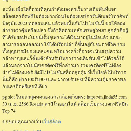
ฉะนั้น เมื่อใดก็ตามที่คุณกำลังมองหาเว็บวางเดิมพันที่แจก
สล็อตเครดิตฟรีไม่ต้องฝากก่อนไม่ต้องแชร์การันตีเบอร์โทรศัพท์
ปัจจุบัน 2023 ทดสอบเล่น แล้วพบเห็นกับโปรโมชั่นนี้ ขอให้ลอง
สำรวจว่าคุ้มหรือเปล่า ซึ่งถ้าคิดตามหลักเศรษฐวิทยา ลูกค้าคือผู้
ที่ได้รับผลประโยชน์เต็มๆเพราะได้เงินมาอยู่ในมือแล้ว แต่จะ
สามารถถอนออกมา ใช้ได้หรือเปล่า ก็ขึ้นอยู่กับชะตาชีวิต รวม
ทั้งบุญบารมีของแต่ละคน หรือบางครั้งก็อาจจะนับสรุปความ
กล้าหาญและก็ชั้นเชิงสำหรับในการวางเดิมพันเข้าไปด้วยก็ได้
แล้วนอกจากโบนัสเครดิตฟรีที่กล่าวมา รวมเครดิตฟรีไม่ต้อง
ฝากไม่ต้องแชร์ ยังมีโปรโมชั่นสล็อตสุดคุ้ม ที่เว็บไซต์ให้บริการ
นั้นก็คือ ฝาก100รับ300 และ ฝาก50รับ300 ที่มีความคุ้มราคาพอ
กับเครดิตฟรีเลยทีเดียว
pg slot ใหม่ล่าสุดทดลองเล่น สล็อตเว็บตรง https://m.jinda55.com
30 เม.ย. 2566 Rosaria คาสิโนออนไลน์ สล็อตเว็บตรงแจกฟรีสปิน
Top 74
ขอขอบคุณมากเว็บ
เว็บสล็อต