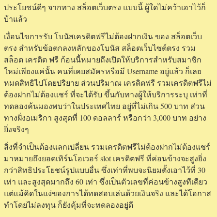
ประโยชน์ดีๆ จากทาง สล็อตเว็บตรง แบบนี้ ผู้ใดไม่คว้าเอาไว้ก็
บ้าแล้ว
เงื่อนไขการรับ โบนัสเครดิตฟรีไม่ต้องฝากเงิน ของ สล็อตเว็บ
ตรง สำหรับข้อตกลงหลักของโบนัส สล็อตเว็บไซต์ตรง รวม
สล็อต เครดิต ฟรี ก้อนนี้หมายถึงเปิดให้บริการสำหรับสมาชิก
ใหม่เพียงแค่นั้น คนที่เคยสมัครหรือมี Username อยู่แล้ว ก็เลย
หมดสิทธิไปโดยปริยาย ส่วนปริมาณ เครดิตฟรี รวมเครดิตฟรีไม่
ต้องฝากไม่ต้องแชร์ ที่จะได้รับ ขึ้นกับทางผู้ให้บริการระบุ เท่าที่
ทดลองค้นมองพบว่าในประเทศไทย อยู่ที่ไม่เกิน 500 บาท ส่วน
ทางฝั่งอเมริกา สูงสุดที่ 100 ดอลลาร์ หรือกว่า 3,000 บาท อย่าง
ยิ่งจริงๆ
สิ่งที่จำเป็นต้องแลกเปลี่ยน รวมเครดิตฟรีไม่ต้องฝากไม่ต้องแชร์
มาหมายถึงยอดเทิร์นโอเวอร์ slot เครดิตฟรี ที่ค่อนข้างจะสูงยิ่ง
กว่าสิทธิประโยชน์รูปแบบอื่น ซึ่งเท่าที่พบจะนิยมตั้งเอาไว้ที่ 30
เท่า และสูงสุดมากถึง 60 เท่า ซึ่งเป็นตัวเลขที่ค่อนข้างสูงทีเดียว
แต่แม้คิดในแง่ของการได้ทดสอบเล่นด้วยเงินจริง และได้โอกาส
ทำโดยไม่ลงทุน ก็ยังคุ้มที่จะทดลองอยู่ดี