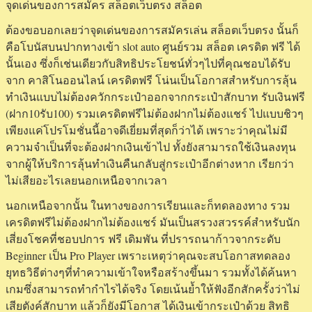
จุดเด่นของการสมัคร สล็อตเว็บตรง สล็อต
ต้องขอบอกเลยว่าจุดเด่นของการสมัครเล่น สล็อตเว็บตรง นั้นก็
คือโบนัสบนปากทางเข้า slot auto ศูนย์รวม สล็อต เครดิต ฟรี ได้
นั้นเอง ซึ่งก็เช่นเดียวกับสิทธิประโยชน์ทั่วๆไปที่คุณชอบได้รับ
จาก คาสิโนออนไลน์ เครดิตฟรี โน่นเป็นโอกาสสำหรับการลุ้น
ทำเงินแบบไม่ต้องควักกระเป๋าออกจากกระเป๋าสักบาท รับเงินฟรี
(ฝาก10รับ100) รวมเครดิตฟรีไม่ต้องฝากไม่ต้องแชร์ ไปแบบชิวๆ
เพียงแค่โปรโมชั่นนี้อาจดีเยี่ยมที่สุดก็ว่าได้ เพราะว่าคุณไม่มี
ความจำเป็นที่จะต้องฝากเงินเข้าไป ทั้งยังสามารถใช้เงินลงทุน
จากผู้ให้บริการลุ้นทำเงินคืนกลับสู่กระเป๋าอีกต่างหาก เรียกว่า
ไม่เสียอะไรเลยนอกเหนือจากเวลา
นอกเหนือจากนั้น ในทางของการเรียนและก็ทดลองทาง รวม
เครดิตฟรีไม่ต้องฝากไม่ต้องแชร์ มันเป็นสรวงสวรรค์สำหรับนัก
เสี่ยงโชคที่ชอบปการ ฟรี เดิมพัน ที่ปรารถนาก้าวจากระดับ
Beginner เป็น Pro Player เพราะเหตุว่าคุณจะสบโอกาสทดลอง
ยุทธวิธีต่างๆที่ทำความเข้าใจหรือสร้างขึ้นมา รวมทั้งได้ค้นหา
เกมซึ่งสามารถทำกำไรได้จริง โดยเน้นย้ำให้ฟังอีกสักครั้งว่าไม่
เสียตังค์สักบาท แล้วก็ยังมีโอกาส ได้เงินเข้ากระเป๋าด้วย สิทธิ