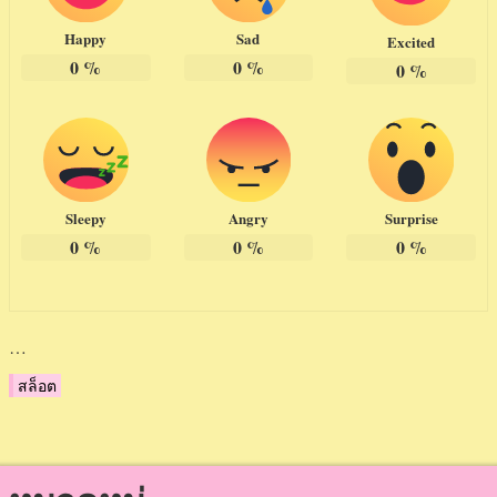
Happy
Sad
Excited
0
%
0
%
0
%
Sleepy
Angry
Surprise
0
%
0
%
0
%
…
สล็อต