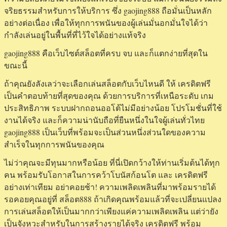
จริยธรรมสำหรับการให้บริการ ซึ่ง gaojing888 ถือมั่นเป็นหลัก
อย่างต่อเนื่อง เพื่อให้ทุกการพนันของผู้เล่นมั่นอกมั่นใจได้ว่า
กำลังเล่นอยู่ในพื้นที่ที่ไว้ใจได้อย่างแท้จริง
gaojing888 คือเว็บไซต์สล็อตที่ครบ จบ และก็แตกง่ายที่สุดใน
ขณะนี้
ถ้าคุณยังลังเลว่าจะเลือกเล่นสล็อตกับเว็บไหนดี ให้ เครดิตฟรี
เป็นคำตอบท้ายที่สุดของคุณ ด้วยการบริการที่เหนือระดับ เกม
ประสิทธิภาพ ระบบฝากถอนออโต้ไม่มีอย่างน้อย โปรโมชั่นที่ใช้
งานได้จริง และก็ความน่านับถือที่ยืนหนึ่งในใจผู้เล่นทั่วไทย
gaojing888 เป็นเว็บที่พร้อมจะเป็นส่วนหนึ่งส่วนใดของความ
สำเร็จในทุกการพนันของคุณ
ไม่ว่าคุณจะมีทุนมากหรือน้อย ที่นี่เปิดกว้างให้ท่านเริ่มต้นได้ทุก
คน พร้อมรับโอกาสในการคว้าโบนัสก้อนโต และ เครดิตฟรี
อย่างเท่าเทียม อย่าคอยช้า! ความเพลิดเพลินที่มาพร้อมรายได้
รอคอยคุณอยู่ที่ สล็อต888 ถ้าเกิดคุณพร้อมแล้วที่จะเปลี่ยนแปลง
การเล่นสล็อตให้เป็นมากกว่าเพียงแค่ความเพลิดเพลิน แต่ว่ายัง
เป็นจังหวะสำหรับในการสร้างรายได้จริง เครดิตฟรี พร้อม