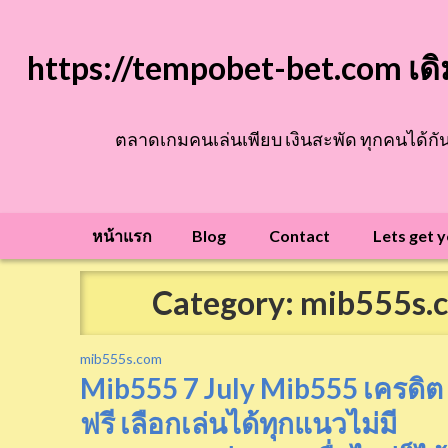
Skip
to
https://tempobet-bet.com เดิ
content
ตลาดเกมคนเล่นเพียบ เงินสะพัด ทุกคนได้กันถ
หน้าแรก
Blog
Contact
Lets get y
Category: mib555s.
mib555s.com
Mib555 7 July Mib555 เครดิต
ฟรี เลือกเล่นได้ทุกแนวไม่มี