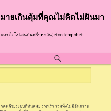
ยเกินคุ้มที่คุณไม่คิดไม่ฝันมา
ับเครดิตไปเล่นกันฟรีๆทุกวัน jeton tempobet
คนด้วยระบบที่ทันสมัย รวดเร็ว รวมทั้งไม่มีอันตราย