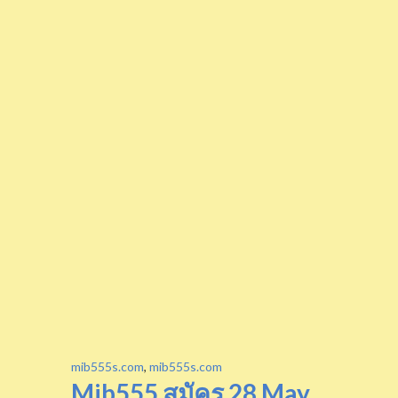
mib555s.com
,
mib555s.com
Mib555 สมัคร 28 May