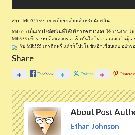
สรุป: Mib555 ช่องทางที่ยอดเยี่ยมสำหรับนักพนัน
Mib555 เป็นเว็บไซต์พนันที่ให้บริการครบวงจร ใช้งานง่าย ไ
Mib555 เข้าระบบ ที่สะดวกรวดเร็วทันใจ ไม่ว่าคุณจะเป็นผู้เล
รับ Mib555 เครดิตฟรี แล้วก็โปรโมชั่นอีกเพียบเลย อย่าร
Share
Facebook
Twitter
Pinteres
About Post Auth
Ethan Johnson