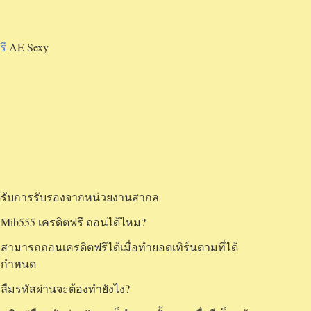
รี
AE Sexy
งได้รับการรับรองจากหน่วยงานสากล
Mib555 เครดิตฟรี ถอนได้ไหม?
สามารถถอนเครดิตฟรีได้เมื่อทำยอดเทิร์นตามที่ได้
กำหนด
ลืมรหัสผ่านจะต้องทำยังไง?