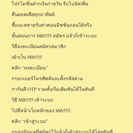
โปรโมชั่นฝากเงินรายวัน รับโบนัสเพิ่ม
คืนยอดเสียทุกอาทิตย์
ชี้แนะสหายรับค่าคอมมิชชั่นถอนได้จริง
ขั้นตอนการ Mib555 สมัคร แล้วก็เข้าระบบ
วิธีลงทะเบียนสมัครสมาชิก
เข้าเว็บ Mib555
คลิก “ลงทะเบียน”
กรอกเบอร์โทรศัพท์และตั้งรหัสผ่าน
การันตี OTP รวมทั้งเริ่มเดิมพันได้ในทันที
วิธี Mib555 เข้าระบบ
ไปที่หน้าเว็บหลักของ Mib555
คลิก “เข้าสู่ระบบ”
กรอกข้อมูลที่สมัครไว้แล้วก็เข้าสู่ระบบได้โดยทันที