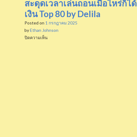
สะดุดเวลาเล่นถอนเมื่อไหร่ก็ได้
เงิน Top 80 by Delila
Posted on
1 กรกฎาคม 2025
by
Ethan Johnson
บน
ปิดความเห็น
Mib555
7
July
Mib555
เครดิต
ฟรี
เลือก
เล่น
ได้
ทุก
แนว
ไม่มี
สะดุด