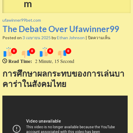
m
ufawinner99bet.com
The Debate Over Ufawinner99
บน
Posted on
3 เมษายน 2025
by
Ethan Johnson
|
ปิดความเห็น
The
0
0
0
0
Debate
Over
Read Time:
2 Minute, 15 Second
Ufawinner9
การศึกษาผลกระทบของการเล่นบา
คาร่าในสังคมไทย