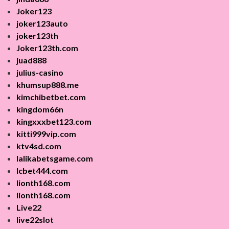
Joker123
joker123auto
joker123th
Joker123th.com
juad888
julius-casino
khumsup888.me
kimchibetbet.com
kingdom66n
kingxxxbet123.com
kitti999vip.com
ktv4sd.com
lalikabetsgame.com
lcbet444.com
lionth168.com
lionth168.com
Live22
live22slot