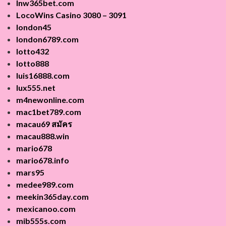
lnw365bet.com
LocoWins Casino 3080 – 3091
london45
london6789.com
lotto432
lotto888
luis16888.com
lux555.net
m4newonline.com
mac1bet789.com
macau69 สมัคร
macau888.win
mario678
mario678.info
mars95
medee989.com
meekin365day.com
mexicanoo.com
mib555s.com