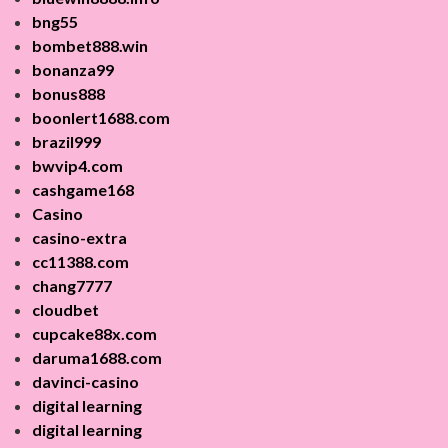
bng55
bombet888.win
bonanza99
bonus888
boonlert1688.com
brazil999
bwvip4.com
cashgame168
Casino
casino-extra
cc11388.com
chang7777
cloudbet
cupcake88x.com
daruma1688.com
davinci-casino
digital learning
digital learning