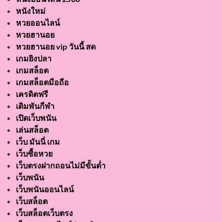
หนังใหม่
หวยออนไลน์
หวยฮานอย
หวยฮานอย vip วันนี้ สด
เกมยิงปลา
เกมสล็อต
เกมสล็อตมือถือ
เครดิตฟรี
เดิมพันกีฬา
เปิดเว็บพนัน
เล่นสล็อต
เว็บ มันนี่ เกม
เว็บซื้อหวย
เว็บตรงฝากถอนไม่มีขั้นต่ำ
เว็บพนัน
เว็บพนันออนไลน์
เว็บสล็อต
เว็บสล็อตเว็บตรง