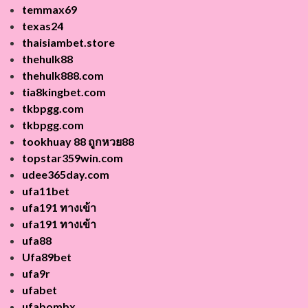
temmax69
texas24
thaisiambet.store
thehulk88
thehulk888.com
tia8kingbet.com
tkbpgg.com
tkbpgg.com
tookhuay 88 ถูกหวย88
topstar359win.com
udee365day.com
ufa11bet
ufa191 ทางเข้า
ufa191 ทางเข้า
ufa88
Ufa89bet
ufa9r
ufabet
ufabombx