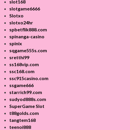
slot168
slotgame6666
Slotxo
slotxo24hr
spbetflik888.com
spinanga-casino
spinix
sqgame555s.com
sretthi99
ss168vip.com
ssc168.com
ssc915casino.com
ssgame666
starrich99.com
sudyod888s.com
SuperGame Slot
t88golds.com
tangtem168
teenoi888