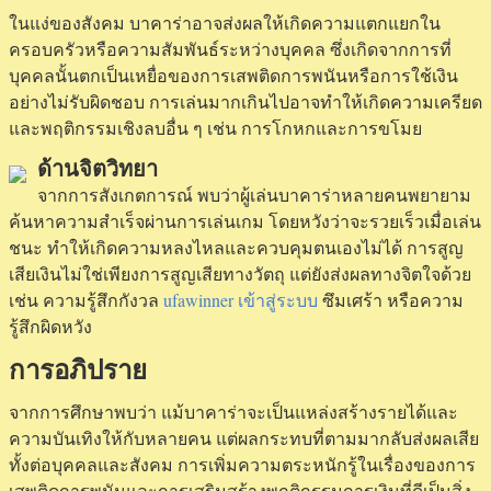
ในแง่ของสังคม บาคาร่าอาจส่งผลให้เกิดความแตกแยกใน
ครอบครัวหรือความสัมพันธ์ระหว่างบุคคล ซึ่งเกิดจากการที่
บุคคลนั้นตกเป็นเหยื่อของการเสพติดการพนันหรือการใช้เงิน
อย่างไม่รับผิดชอบ การเล่นมากเกินไปอาจทำให้เกิดความเครียด
และพฤติกรรมเชิงลบอื่น ๆ เช่น การโกหกและการขโมย
ด้านจิตวิทยา
จากการสังเกตการณ์ พบว่าผู้เล่นบาคาร่าหลายคนพยายาม
ค้นหาความสำเร็จผ่านการเล่นเกม โดยหวังว่าจะรวยเร็วเมื่อเล่น
ชนะ ทำให้เกิดความหลงไหลและควบคุมตนเองไม่ได้ การสูญ
เสียเงินไม่ใช่เพียงการสูญเสียทางวัตถุ แต่ยังส่งผลทางจิตใจด้วย
เช่น ความรู้สึกกังวล
ufawinner เข้าสู่ระบบ
ซึมเศร้า หรือความ
รู้สึกผิดหวัง
การอภิปราย
จากการศึกษาพบว่า แม้บาคาร่าจะเป็นแหล่งสร้างรายได้และ
ความบันเทิงให้กับหลายคน แต่ผลกระทบที่ตามมากลับส่งผลเสีย
ทั้งต่อบุคคลและสังคม การเพิ่มความตระหนักรู้ในเรื่องของการ
เสพติดการพนันและการเสริมสร้างพฤติกรรมการเงินที่ดีเป็นสิ่ง