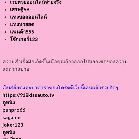
เว็บหวยออนไลน์จ่ายจริง
เศรษฐี99
แทงบอลออนไลน์
แทงหวยสด
แพนด้า555
โจ๊กเกอร์123
ความสำเร็จมักเกิดขึ้นเมื่อคุณก้าวออกไปนอกเขตของความ
สะดวกสบาย
เว็บสล็อตและบาคาร่าของโครตดีเว็บนี้เล่นแล้วรวยจัดๆ
https://918kissauto.tv
ดูหนัง
punpro66
sagame
joker123
ดูหนัง