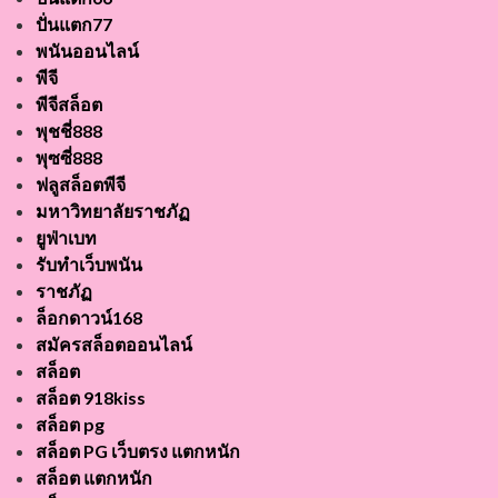
ปั่นแตก77
พนันออนไลน์
พีจี
พีจีสล็อต
พุชชี่888
พุซซี่888
ฟลูสล็อตพีจี
มหาวิทยาลัยราชภัฏ
ยูฟ่าเบท
รับทำเว็บพนัน
ราชภัฏ
ล็อกดาวน์168
สมัครสล็อตออนไลน์
สล็อต
สล็อต 918kiss
สล็อต pg
สล็อต PG เว็บตรง แตกหนัก
สล็อต แตกหนัก