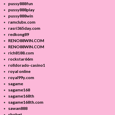
pussy888fun
pussy888play
pussy888win
ramclubx.com
rasri365day.com
redkong89
RENO88WIN.COM
RENO88WIN.COM
rich8188.com
rockstar66m
rolldorado-casino1
royal online
royal99y.com
sagame
sagame168
sagame168th
sagame168th.com
sawan888
sbobet