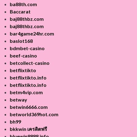
ba88th.com
Baccarat
baj88thbz.com
baj88thbz.com
bar4game24hr.com
baslot168
bdmbet-casino
beef-casino
betcollect-casino
betflixtikto
betflixtikto.info
betflixtikto.info
betm4vip.com
betway
betwin6666.com
betworld369hot.com
bh99
bkkwin เครดิตฟรี
bluewin8888.info