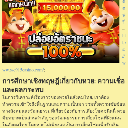
ดิ
ต
ฟ
รี
–
ht
tp
s:
//
w
ww.ssc915casino.com/
;
การศึกษาเชิงทฤษฎีเกี่ยวกับหวย: ความเชื่อ
และผลกระทบ
ในการวิเคราะห์เรื่องราวของหวยในสังคมไทย, เราต้อง
ทำความเข้าใจถึงพื้นฐานและความเป็นมา รวมทั้งความซับซ้อน
ทางสังคมและวัฒนธรรมที่เกี่ยวข้องกับการเสี่ยงโชคชนิดนี้ หวย
มีบทบาทเป็นส่วนสำคัญของวัฒนธรรมการเสี่ยงโชคที่ฝังแน่น
ในสังคมไทย โดยหวยไม่เพียงแค่เป็นการเสี่ยงโชคเพื่อรับเงิน