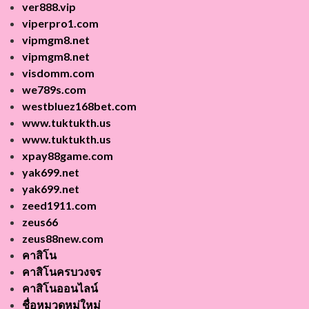
ver888.vip
viperpro1.com
vipmgm8.net
vipmgm8.net
visdomm.com
we789s.com
westbluez168bet.com
www.tuktukth.us
www.tuktukth.us
xpay88game.com
yak699.net
yak699.net
zeed1911.com
zeus66
zeus88new.com
คาสิโน
คาสิโนครบวงจร
คาสิโนออนไลน์
ชื่อหมวดหมู่ใหม่