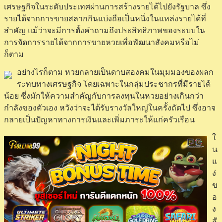
เศรษฐกิจในระดับประเทศผ่านการสร้างรายได้ไปยังรัฐบาล ซึ่ง
รายได้จากการขายสลากกินแบ่งถือเป็นหนึ่งในแหล่งรายได้ที่
สำคัญ แม้ว่าจะมีการตั้งคำถามถึงประสิทธิภาพของระบบใน
การจัดการรายได้จากการขายหวยเพื่อพัฒนาสังคมหรือไม่
ก็ตาม
อย่างไรก็ตาม หวยกลายเป็นดาบสองคมในมุมมองของผลก
ระทบทางเศรษฐกิจ โดยเฉพาะในกลุ่มประชากรที่มีรายได้
น้อย ซึ่งมักให้ความสำคัญกับการลงทุนในหวยอย่างเกินกว่า
กำลังของตัวเอง หวังว่าจะได้รับรางวัลใหญ่ในครั้งถัดไป ซึ่งอาจ
กลายเป็นปัญหาทางการเงินและเพิ่มภาระให้แก่ครัวเรือน
ใ
น
แ
ง่
ข
อ
ง
สั