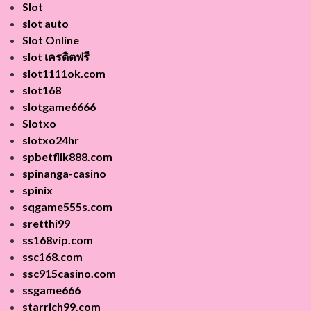
Slot
slot auto
Slot Online
slot เครดิตฟรี
slot1111ok.com
slot168
slotgame6666
Slotxo
slotxo24hr
spbetflik888.com
spinanga-casino
spinix
sqgame555s.com
sretthi99
ss168vip.com
ssc168.com
ssc915casino.com
ssgame666
starrich99.com