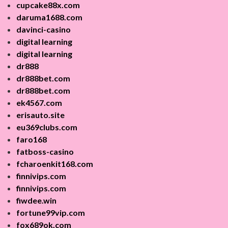
cupcake88x.com
daruma1688.com
davinci-casino
digital learning
digital learning
dr888
dr888bet.com
dr888bet.com
ek4567.com
erisauto.site
eu369clubs.com
faro168
fatboss-casino
fcharoenkit168.com
finnivips.com
finnivips.com
fiwdee.win
fortune99vip.com
fox689ok.com