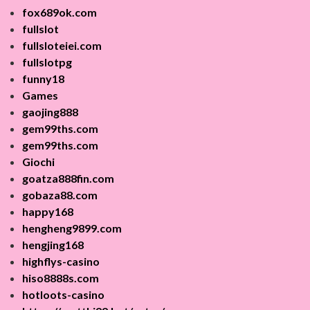
fox689ok.com
fullslot
fullsloteiei.com
fullslotpg
funny18
Games
gaojing888
gem99ths.com
gem99ths.com
Giochi
goatza888fin.com
gobaza88.com
happy168
hengheng9899.com
hengjing168
highflys-casino
hiso8888s.com
hotloots-casino