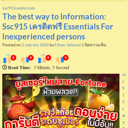
ssc915casino.com
The best way to Information:
Ssc915 เครดิตฟรี Essentials For
Inexperienced persons
บน
Posted on
2 เมษายน 2025
by
Ethan Johnson
|
ปิดความเห็น
The
0
0
0
0
best
way
Read Time:
3 Minute, 5 Second
to
ss
Information
c
Ssc915
9
เครดิต
1
ฟรี
5
Essentials
เ
For
ค
Inexperienc
ร
persons