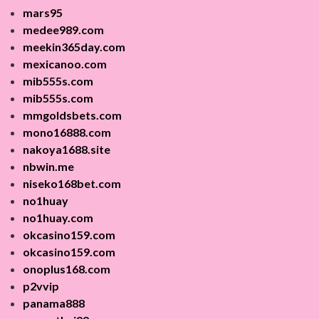
mars95
medee989.com
meekin365day.com
mexicanoo.com
mib555s.com
mib555s.com
mmgoldsbets.com
mono16888.com
nakoya1688.site
nbwin.me
niseko168bet.com
no1huay
no1huay.com
okcasino159.com
okcasino159.com
onoplus168.com
p2vvip
panama888