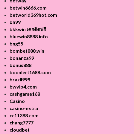
betway
betwin6666.com
betworld369hot.com
bh99
bkkwin เครดิตฟรี
bluewin8888.info
bng55
bombet888.win
bonanza99
bonus888
boonlert1688.com
brazil999
bwvip4.com
cashgame168
Casino
casino-extra
cc11388.com
chang7777
cloudbet