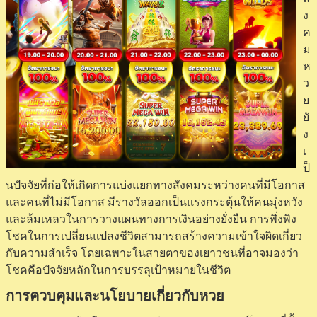
ง
ค
ม
ห
ว
ย
ยั
ง
เ
ป็
นปัจจัยที่ก่อให้เกิดการแบ่งแยกทางสังคมระหว่างคนที่มีโอกาส
และคนที่ไม่มีโอกาส มีรางวัลออกเป็นแรงกระตุ้นให้คนมุ่งหวัง
และล้มเหลวในการวางแผนทางการเงินอย่างยั่งยืน การพึ่งพิง
โชคในการเปลี่ยนแปลงชีวิตสามารถสร้างความเข้าใจผิดเกี่ยว
กับความสำเร็จ โดยเฉพาะในสายตาของเยาวชนที่อาจมองว่า
โชคคือปัจจัยหลักในการบรรลุเป้าหมายในชีวิต
การควบคุมและนโยบายเกี่ยวกับหวย