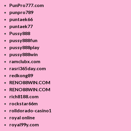
PunPro777.com
punpro789
puntaek66
puntaek77
Pussy888
pussy888fun
pussy888play
pussy888win
ramclubx.com
rasri365day.com
redkong89
RENO88WIN.COM
RENO88WIN.COM
rich8188.com
rockstar66m
rolldorado-casino1
royal online
royal99y.com