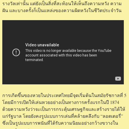
รางวัลเท่านั้น แต่ยังเป็นสิ่งที่สะท้อนให้เห็นถึงความหวัง ความ
ฝัน และบางครั้งก็เป็นแหล่งของความผิดหวังในชีวิตประจำวัน
การเกิดขึ้นของหวยในประเทศไทยมีจุดเริ่มต้นในสมัยรัชกาลที่ 5
โดยมีการเปิดให้เล่นหวยอย่างเป็นทางการครั้งแรกในปี 1874
ด้วยความหวังว่าจะเป็นการกระตุ้นเศรษฐกิจและสร้างรายได้ให้
แก่รัฐบาล โดยยังคงรูปแบบการเล่นที่คล้ายคลึงกับ “ลอตเตอรี่”
ซึ่งเป็นรูปแบบการพนันที่ได้รับความนิยมอย่างกว้างขวางใน