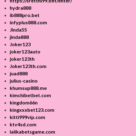
https://sretthi99.bet/enter/
hydra888
ib888pro.bet
infyplus888.com
Jinda55
jinda888
Joker123
joker123auto
joker123th
Joker123th.com
juad888
julius-casino
khumsup888.me
kimchibetbet.com
kingdom66n
kingxxxbet123.com
kitti999vip.com
ktv4sd.com
lalikabetsgame.com