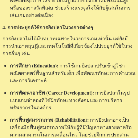
Rewards):
การให้รางวัลในรูปแบบของปลาที่มีคะแนนสูง
หรือของรางวัลพิเศษ ช่วยสร้างแรงจูงใจให้กับผู้เล่นในการ
เล่นเกมอย่างต่อเนื่อง
4. การประยุกต์ใช้การยิงปลาในวงการต่างๆ
การยิงปลาไม่ได้มีบทบาทเฉพาะในวงการเกมเท่านั้น แต่ยังมี
การนำเอาทฤษฎีและเทคโนโลยีที่เกี่ยวข้องไปประยุกต์ใช้ในวง
การอื่นๆ เช่น
การศึกษา (Education):
การใช้เกมยิงปลาปรับเข้าสู่วิชา
คณิตศาสตร์พื้นฐานสำหรับเด็ก เพื่อพัฒนาทักษะการคำนวณ
และการวิเคราะห์
การพัฒนาอาชีพ (Career Development):
การยิงปลาในรูป
แบบเกมจำลองที่ใช้ฝึกทักษะทางสังคมและการบริหาร
ทรัพยากรในองค์กร
การฟื้นฟูสมรรถภาพ (Rehabilitation):
การยิงปลาอาจเป็น
เครื่องมือฟื้นฟูสมรรถภาพให้กับผู้ที่มีปัญหาทางสายตาหรือ
ความสามารถในการเคลื่อนไหว โดยช่วยฝึกการประสาน