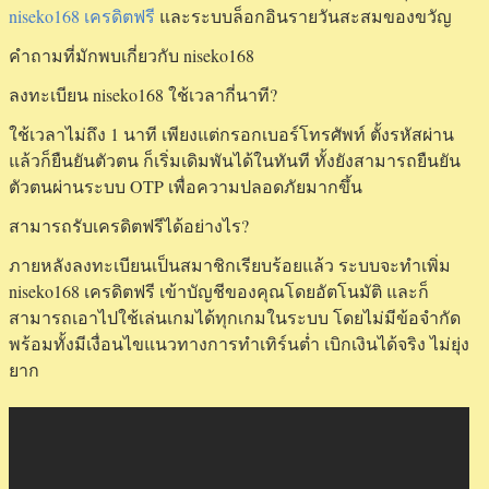
niseko168 เครดิตฟรี
และระบบล็อกอินรายวันสะสมของขวัญ
คำถามที่มักพบเกี่ยวกับ niseko168
ลงทะเบียน niseko168 ใช้เวลากี่นาที?
ใช้เวลาไม่ถึง 1 นาที เพียงแต่กรอกเบอร์โทรศัพท์ ตั้งรหัสผ่าน
แล้วก็ยืนยันตัวตน ก็เริ่มเดิมพันได้ในทันที ทั้งยังสามารถยืนยัน
ตัวตนผ่านระบบ OTP เพื่อความปลอดภัยมากขึ้น
สามารถรับเครดิตฟรีได้อย่างไร?
ภายหลังลงทะเบียนเป็นสมาชิกเรียบร้อยแล้ว ระบบจะทำเพิ่ม
niseko168 เครดิตฟรี เข้าบัญชีของคุณโดยอัตโนมัติ และก็
สามารถเอาไปใช้เล่นเกมได้ทุกเกมในระบบ โดยไม่มีข้อจำกัด
พร้อมทั้งมีเงื่อนไขแนวทางการทำเทิร์นต่ำ เบิกเงินได้จริง ไม่ยุ่ง
ยาก