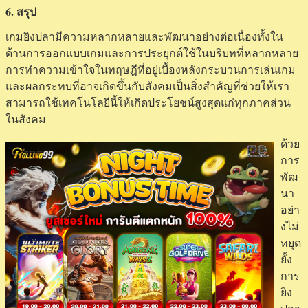
6. สรุป
เกมยิงปลามีความหลากหลายและพัฒนาอย่างต่อเนื่องทั้งใน
ด้านการออกแบบเกมและการประยุกต์ใช้ในบริบทที่หลากหลาย
การทำความเข้าใจในทฤษฎีที่อยู่เบื้องหลังกระบวนการเล่นเกม
และผลกระทบที่อาจเกิดขึ้นกับสังคมเป็นสิ่งสำคัญที่ช่วยให้เรา
สามารถใช้เทคโนโลยีนี้ให้เกิดประโยชน์สูงสุดแก่ทุกภาคส่วน
ในสังคม
ด้วย
การ
พัฒ
นา
อย่า
งไม่
หยุด
ยั้ง
การ
ยิง