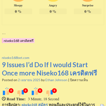
Sleepy
Angry
Surprise
0
%
0
%
0
%
…
niseko168 เครดิตฟรี
niseko168bet.com
9 Issues I’d Do If I would Start
Once more Niseko168 เครดิตฟรี
บน
Posted on
2 เมษายน 2025
by
Ethan Johnson
|
ปิดความเห็น
9
0
0
0
0
Issues
I’d
Read Time:
3 Minute, 18 Second
Do
การยิงปลา:
niseko168 สมัคร
ทฤษฎีและประยุกต์ใช้ในการ