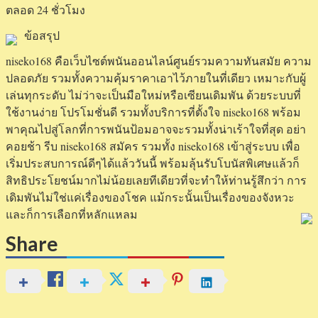
ตลอด 24 ชั่วโมง
ข้อสรุป
niseko168 คือเว็บไซต์พนันออนไลน์ศูนย์รวมความทันสมัย ความ
ปลอดภัย รวมทั้งความคุ้มราคาเอาไว้ภายในที่เดียว เหมาะกับผู้
เล่นทุกระดับ ไม่ว่าจะเป็นมือใหม่หรือเซียนเดิมพัน ด้วยระบบที่
ใช้งานง่าย โปรโมชั่นดี รวมทั้งบริการที่ตั้งใจ niseko168 พร้อม
พาคุณไปสู่โลกที่การพนันป้อมอาจจะรวมทั้งน่าเร้าใจที่สุด อย่า
คอยช้า รีบ niseko168 สมัคร รวมทั้ง niseko168 เข้าสู่ระบบ เพื่อ
เริ่มประสบการณ์ดีๆได้แล้ววันนี้ พร้อมลุ้นรับโบนัสพิเศษแล้วก็
สิทธิประโยชน์มากไม่น้อยเลยทีเดียวที่จะทำให้ท่านรู้สึกว่า การ
เดิมพันไม่ใช่แค่เรื่องของโชค แม้กระนั้นเป็นเรื่องของจังหวะ
และก็การเลือกที่หลักแหลม
Share