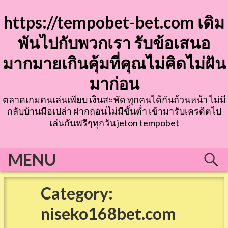
Skip
https://tempobet-bet.com เดิม
to
content
พันไปกับพวกเรา รับข้อเสนอ
มากมายเกินคุ้มที่คุณไม่คิดไม่ฝัน
มาก่อน
ตลาดเกมคนเล่นเพียบ เงินสะพัด ทุกคนได้กันถ้วนหน้า ไม่มี
กลับบ้านมือเปล่า ฝากถอนไม่มีขั้นต่ำ เข้ามารับเครดิตไป
เล่นกันฟรีๆทุกวัน jeton tempobet
MENU
Category:
niseko168bet.com