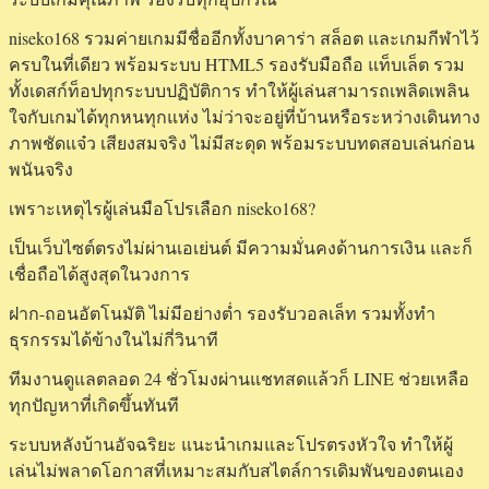
niseko168 รวมค่ายเกมมีชื่ออีกทั้งบาคาร่า สล็อต และเกมกีฬาไว้
ครบในที่เดียว พร้อมระบบ HTML5 รองรับมือถือ แท็บเล็ต รวม
ทั้งเดสก์ท็อปทุกระบบปฏิบัติการ ทำให้ผู้เล่นสามารถเพลิดเพลิน
ใจกับเกมได้ทุกหนทุกแห่ง ไม่ว่าจะอยู่ที่บ้านหรือระหว่างเดินทาง
ภาพชัดแจ๋ว เสียงสมจริง ไม่มีสะดุด พร้อมระบบทดสอบเล่นก่อน
พนันจริง
เพราะเหตุไรผู้เล่นมือโปรเลือก niseko168?
เป็นเว็บไซต์ตรงไม่ผ่านเอเย่นต์ มีความมั่นคงด้านการเงิน และก็
เชื่อถือได้สูงสุดในวงการ
ฝาก-ถอนอัตโนมัติ ไม่มีอย่างต่ำ รองรับวอลเล็ท รวมทั้งทำ
ธุรกรรมได้ข้างในไม่กี่วินาที
ทีมงานดูแลตลอด 24 ชั่วโมงผ่านแชทสดแล้วก็ LINE ช่วยเหลือ
ทุกปัญหาที่เกิดขึ้นทันที
ระบบหลังบ้านอัจฉริยะ แนะนำเกมและโปรตรงหัวใจ ทำให้ผู้
เล่นไม่พลาดโอกาสที่เหมาะสมกับสไตล์การเดิมพันของตนเอง