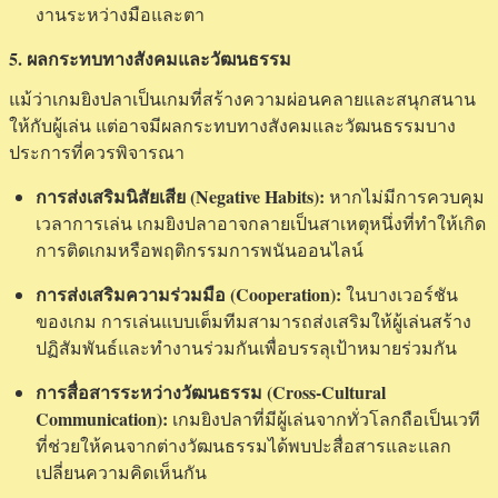
งานระหว่างมือและตา
5. ผลกระทบทางสังคมและวัฒนธรรม
แม้ว่าเกมยิงปลาเป็นเกมที่สร้างความผ่อนคลายและสนุกสนาน
ให้กับผู้เล่น แต่อาจมีผลกระทบทางสังคมและวัฒนธรรมบาง
ประการที่ควรพิจารณา
การส่งเสริมนิสัยเสีย (Negative Habits):
หากไม่มีการควบคุม
เวลาการเล่น เกมยิงปลาอาจกลายเป็นสาเหตุหนึ่งที่ทำให้เกิด
การติดเกมหรือพฤติกรรมการพนันออนไลน์
การส่งเสริมความร่วมมือ (Cooperation):
ในบางเวอร์ชัน
ของเกม การเล่นแบบเต็มทีมสามารถส่งเสริมให้ผู้เล่นสร้าง
ปฏิสัมพันธ์และทำงานร่วมกันเพื่อบรรลุเป้าหมายร่วมกัน
การสื่อสารระหว่างวัฒนธรรม (Cross-Cultural
Communication):
เกมยิงปลาที่มีผู้เล่นจากทั่วโลกถือเป็นเวที
ที่ช่วยให้คนจากต่างวัฒนธรรมได้พบปะสื่อสารและแลก
เปลี่ยนความคิดเห็นกัน