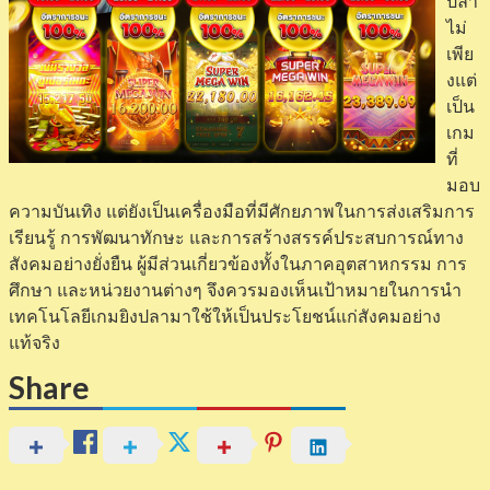
ปลา
ไม่
เพีย
งแต่
เป็น
เกม
ที่
มอบ
ความบันเทิง แต่ยังเป็นเครื่องมือที่มีศักยภาพในการส่งเสริมการ
เรียนรู้ การพัฒนาทักษะ และการสร้างสรรค์ประสบการณ์ทาง
สังคมอย่างยั่งยืน ผู้มีส่วนเกี่ยวข้องทั้งในภาคอุตสาหกรรม การ
ศึกษา และหน่วยงานต่างๆ จึงควรมองเห็นเป้าหมายในการนำ
เทคโนโลยีเกมยิงปลามาใช้ให้เป็นประโยชน์แก่สังคมอย่าง
แท้จริง
Share