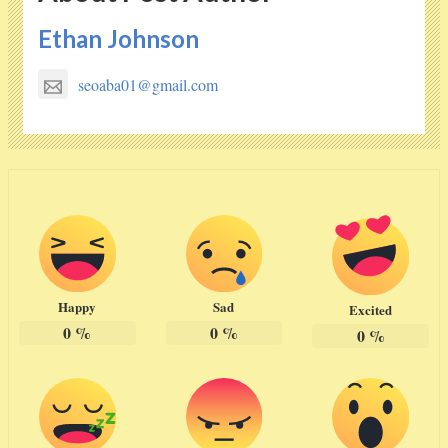
Ethan Johnson
seoaba01@gmail.com
Happy
Sad
Excited
0
%
0
%
0
%