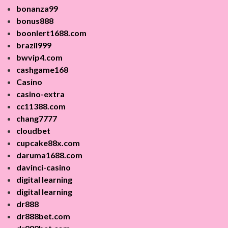
bonanza99
bonus888
boonlert1688.com
brazil999
bwvip4.com
cashgame168
Casino
casino-extra
cc11388.com
chang7777
cloudbet
cupcake88x.com
daruma1688.com
davinci-casino
digital learning
digital learning
dr888
dr888bet.com