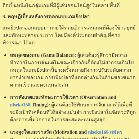
ถือเป็นหนึ่งในกลุ่มเกมที่มีผู้เล่นออนไลน์สูงในหลายพื้นที่
3. ทฤษฎีเบื้องหลังการออกแบบเกมยิงปลา
เกมยิงปลาออกแบบมาภายใต้ทฤษฎีการเล่นเกมที่ต้องใช้กลยุทธ์
และทักษะหลายประการ โดยมีองค์ประกอบสำคัญที่ควร
พิจารณา ได้แก่
สมดุลของเกม (Game Balance):
ผู้เล่นต้องรู้สึกว่ามีความ
ท้าทายในการเล่นแต่ในขณะเดียวกันก็ต้องไม่ยากจนเกินไป
สมดุลในเกมยิงปลานี้บางครั้งหมายถึงการปรับระดับความ
ยากง่ายของเกม การเพิ่มปลาที่แตกต่างกันในด้านของขนาด
ความเร็ว และคะแนนสะสม
การสังเกตและทักษะการใช้เวลา (Observation and
niseko168
Timing):
ผู้เล่นต้องใช้ทักษะการจับเวลาที่ดีเพื่อที่
จะยิงเป้าที่เคลื่อนที่ได้อย่างแม่นยำ การยิงปลาในจังหวะที่ถูก
ต้องอาจเพิ่มโอกาสในการสะสมคะแนนสูงสุด
แรงจูงใจและรางวัล (Motivation and
niseko168 สมัคร