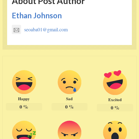
About Post Author
Ethan Johnson
seoaba01@gmail.com
Happy
Sad
Excited
0
%
0
%
0
%