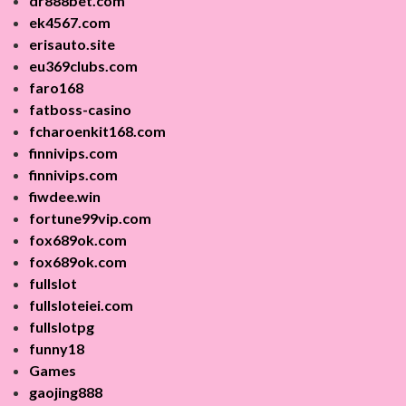
dr888bet.com
ek4567.com
erisauto.site
eu369clubs.com
faro168
fatboss-casino
fcharoenkit168.com
finnivips.com
finnivips.com
fiwdee.win
fortune99vip.com
fox689ok.com
fox689ok.com
fullslot
fullsloteiei.com
fullslotpg
funny18
Games
gaojing888