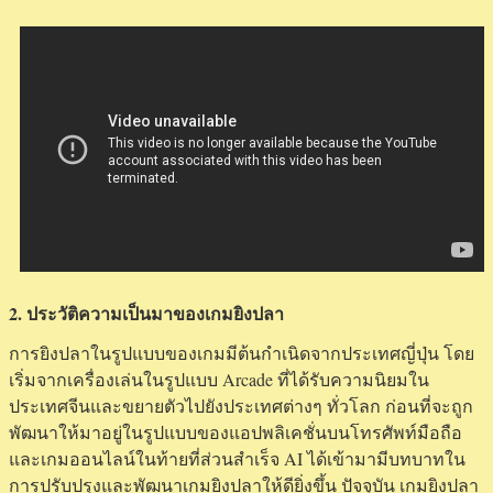
2. ประวัติความเป็นมาของเกมยิงปลา
การยิงปลาในรูปแบบของเกมมีต้นกำเนิดจากประเทศญี่ปุ่น โดย
เริ่มจากเครื่องเล่นในรูปแบบ Arcade ที่ได้รับความนิยมใน
ประเทศจีนและขยายตัวไปยังประเทศต่างๆ ทั่วโลก ก่อนที่จะถูก
พัฒนาให้มาอยู่ในรูปแบบของแอปพลิเคชั่นบนโทรศัพท์มือถือ
และเกมออนไลน์ในท้ายที่ส่วนสำเร็จ AI ได้เข้ามามีบทบาทใน
การปรับปรุงและพัฒนาเกมยิงปลาให้ดียิ่งขึ้น ปัจจุบัน เกมยิงปลา