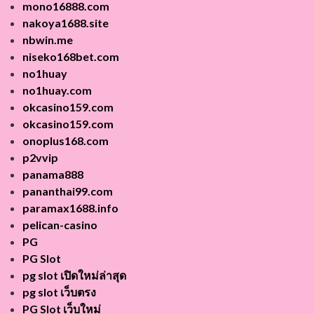
mono16888.com
nakoya1688.site
nbwin.me
niseko168bet.com
no1huay
no1huay.com
okcasino159.com
okcasino159.com
onoplus168.com
p2vvip
panama888
pananthai99.com
paramax1688.info
pelican-casino
PG
PG Slot
pg slot เปิดใหม่ล่าสุด
pg slot เว็บตรง
PG Slot เว็บใหม่