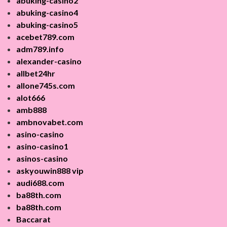
abuking-casino2
abuking-casino4
abuking-casino5
acebet789.com
adm789.info
alexander-casino
allbet24hr
allone745s.com
alot666
amb888
ambnovabet.com
asino-casino
asino-casino1
asinos-casino
askyouwin888 vip
audi688.com
ba88th.com
ba88th.com
Baccarat