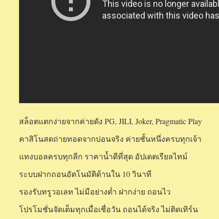
สล็อตแตกง่ายจากค่ายดัง PG, JILI, Joker, Pragmatic Play
คาสิโนสดถ่ายทอดจากบ่อนจริง ค่ายชั้นหนึ่งครบทุกเจ้า
แทงบอลครบทุกลีก ราคาน้ำดีที่สุด อัปเดตเรียลไทม์
ระบบฝากถอนอัตโนมัติด้านใน 10 วินาที
รองรับทรูวอเลท ไม่มีอย่างต่ำ ฝากง่าย ถอนไว
โปรโมชั่นจัดเต็มทุกเมื่อเชื่อวัน ถอนได้จริง ไม่ติดเทิร์น