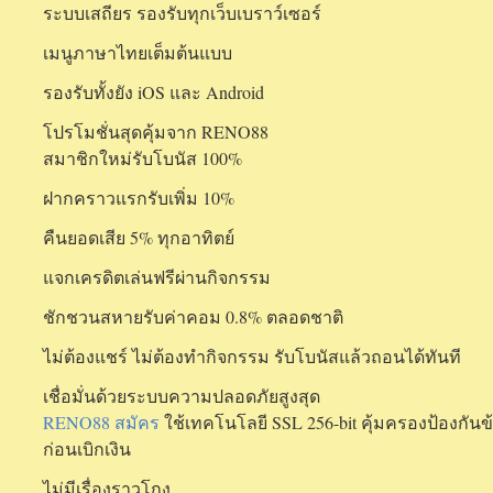
ระบบเสถียร รองรับทุกเว็บเบราว์เซอร์
เมนูภาษาไทยเต็มต้นแบบ
รองรับทั้งยัง iOS และ Android
โปรโมชั่นสุดคุ้มจาก RENO88
สมาชิกใหม่รับโบนัส 100%
ฝากคราวแรกรับเพิ่ม 10%
คืนยอดเสีย 5% ทุกอาทิตย์
แจกเครดิตเล่นฟรีผ่านกิจกรรม
ชักชวนสหายรับค่าคอม 0.8% ตลอดชาติ
ไม่ต้องแชร์ ไม่ต้องทำกิจกรรม รับโบนัสแล้วถอนได้ทันที
เชื่อมั่นด้วยระบบความปลอดภัยสูงสุด
RENO88 สมัคร
ใช้เทคโนโลยี SSL 256-bit คุ้มครองป้องกัน
ก่อนเบิกเงิน
ไม่มีเรื่องราวโกง