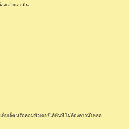
่ต้องแจ้งแอดมิน
็บเล็ต หรือคอมพิวเตอร์ได้ทันที ไม่ต้องดาวน์โหลด