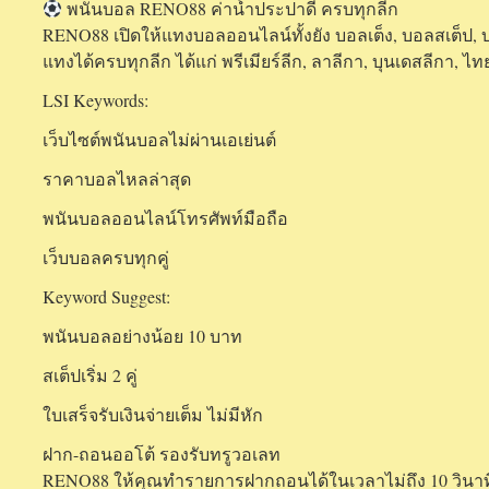
พนันบอล RENO88 ค่าน้ำประปาดี ครบทุกลีก
RENO88 เปิดให้แทงบอลออนไลน์ทั้งยัง บอลเต็ง, บอลสเต็ป, บ
แทงได้ครบทุกลีก ได้แก่ พรีเมียร์ลีก, ลาลีกา, บุนเดสลีกา, ไ
LSI Keywords:
เว็บไซต์พนันบอลไม่ผ่านเอเย่นต์
ราคาบอลไหลล่าสุด
พนันบอลออนไลน์โทรศัพท์มือถือ
เว็บบอลครบทุกคู่
Keyword Suggest:
พนันบอลอย่างน้อย 10 บาท
สเต็ปเริ่ม 2 คู่
ใบเสร็จรับเงินจ่ายเต็ม ไม่มีหัก
ฝาก-ถอนออโต้ รองรับทรูวอเลท
RENO88 ให้คุณทำรายการฝากถอนได้ในเวลาไม่ถึง 10 วินาที ด้