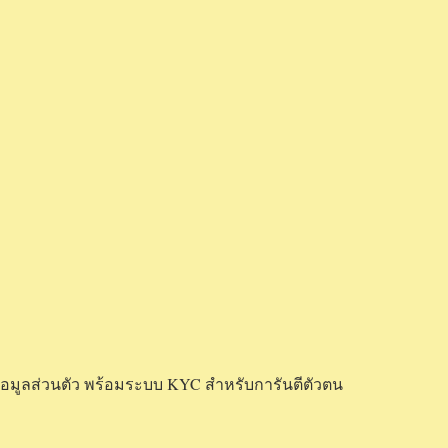
ข้อมูลส่วนตัว พร้อมระบบ KYC สำหรับการันตีตัวตน