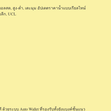
อลสด, สูง-ต่ำ, เตะมุม อัปเดตราคาน้ำแบบเรียลไทม์
ทยลีก, UCL
วยระบบ Auto Wallet ที่รองรับทั้งยังแบงค์ชั้นแนว