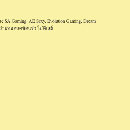
 SA Gaming, AE Sexy, Evolution Gaming, Dream
ถ่ายทอดสดชัดแจ๋ว ไม่ดีเลย์