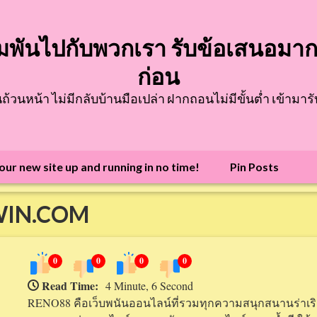
มพันไปกับพวกเรา รับข้อเสนอมากมา
ก่อน
้วนหน้า ไม่มีกลับบ้านมือเปล่า ฝากถอนไม่มีขั้นต่ำ เข้ามาร
our new site up and running in no time!
Pin Posts
WIN.COM
0
0
0
0
Read Time:
4 Minute, 6 Second
RENO88 คือเว็บพนันออนไลน์ที่รวมทุกความสนุกสนานร่าเริงไว