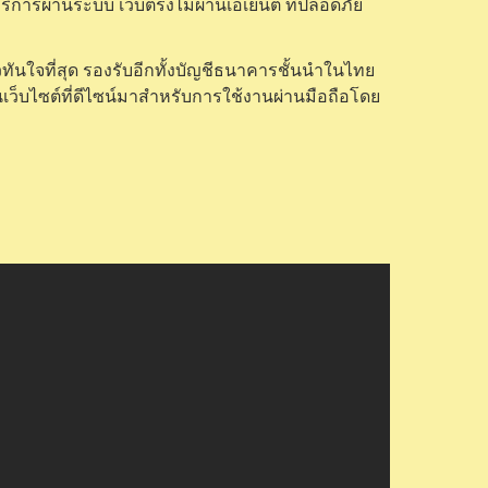
การผ่านระบบ เว็บตรงไม่ผ่านเอเย่นต์ ที่ปลอดภัย
ันใจที่สุด รองรับอีกทั้งบัญชีธนาคารชั้นนำในไทย
ง บนเว็บไซต์ที่ดีไซน์มาสำหรับการใช้งานผ่านมือถือโดย