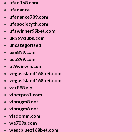
ufad168.com
ufanance
ufanance789.com
ufasocietyth.com
ufawinner99bet.com
uk369clubs.com
uncategorized
usa899.com
usa899.com
ut9winwin.com
vegasisland168bet.com
vegasisland168bet.com
ver888.vip
viperpro1.com
vipmgm8.net
vipmgm8.net
visdomm.com
we789s.com
westbluez168bet.com