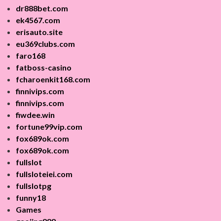
dr888bet.com
ek4567.com
erisauto.site
eu369clubs.com
faro168
fatboss-casino
fcharoenkit168.com
finnivips.com
finnivips.com
fiwdee.win
fortune99vip.com
fox689ok.com
fox689ok.com
fullslot
fullsloteiei.com
fullslotpg
funny18
Games