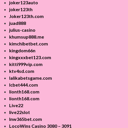
joker123auto
joker123th
Joker123th.com
juad888
julius-casino
khumsup888.me
kimchibetbet.com
kingdom66n
kingxxxbet123.com
kitti999vip.com
ktv4sd.com
lalikabetsgame.com
lcbet444.com
lionth168.com
lionth168.com
Live22
live22slot
lnw365bet.com
LocoWins Casino 3080 – 3091