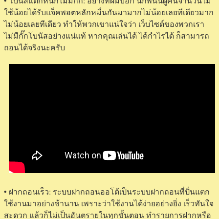
• โบนัสแตกหนักไม่มีกั๊ก: อย่างที่ผมบอก นักพนันผู้คนจำนวนไม่
ใช้น้อยได้รับแจ็คพอตหลักหมื่นกันมามากไม่น้อยเลยทีเดียวมาก
ไม่น้อยเลยทีเดียว ทำให้พวกเขาแน่ใจว่า เว็บไซต์ของพวกเรา
ไม่มีกั๊กโบนัสอย่างแน่แท้ หากคุณเล่นได้ ได้กำไรได้ ก็สามารถ
ถอนได้จริงนะครับ
• ฝากถอนเร็ว: ระบบฝากถอนออโต้เป็นระบบฝากถอนที่ปั่นแตก
ใช้งานมาอย่างช้านาน เพราะว่าใช้งานได้ง่ายอย่างยิ่ง เร็วทันใจ
สะดวก แล้วก็ไม่เป็นอันตรายในทุกขั้นตอน ทำรายการฝากหรือ