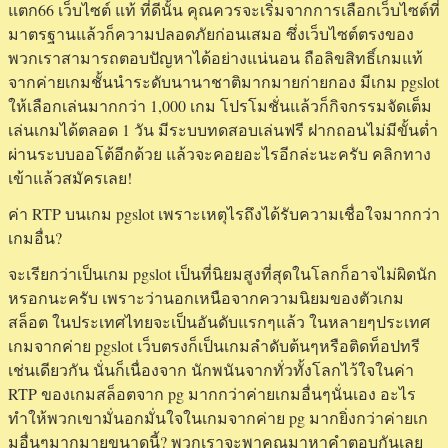
แตก66 เว็บไซต์ แท้ ที่ดีนั้น คุณควรจะเริ่มจากการเลือกเว็บไซต์ที่
มาตรฐานแล้วก็ความปลอดภัยก่อนเสมอ ซึ่งเว็บไซต์ตรงของ
พวกเราสามารถตอบปัญหาได้อย่างแน่นอน ถือลิขสิทธิ์เกมแท้
จากค่ายเกมชั้นนำระดับนานาชาติมากมายก่ายกอง มีเกม pgslot
ให้เลือกเล่นมากกว่า 1,000 เกม โปรโมชั่นแล้วก็กิจกรรมจัดเต็ม
เล่นเกมได้ตลอด 1 วัน มีระบบทดสอบเล่นฟรี ฝากถอนไม่มีขั้นต่ำ
ผ่านระบบออโต้อีกด้วย แล้วจะคอยอะไรอีกล่ะนะครับ คลิกทาง
เข้าแล้วสมัครเลย!
ค่า RTP บนเกม pgslot เพราะเหตุไรถึงได้รับความเชื่อใจมากกว่า
เกมอื่น?
จะเรียกว่าเป็นเกม pgslot เป็นที่นิยมสูงที่สุดในโลกก็อาจไม่ผิดนัก
หรอกนะครับ เพราะว่านอกเหนือจากความนิยมของตัวเกม
สล็อต ในประเทศไทยจะเป็นอันดับแรกๆแล้ว ในหลายๆประเทศ
เกมจากค่าย pgslot เว็บตรงก็เป็นเกมลำดับต้นๆหรือติดท็อปทรี
เช่นเดียวกัน นั่นก็เนื่องจาก นักพนันจากทั่วทั้งโลกไว้ใจในค่า
RTP ของเกมสล็อตจาก pg มากกว่าค่ายเกมอื่นๆนั่นเอง อะไร
ทำให้พวกเขามั่นอกมั่นใจในเกมจากค่าย pg มากยิ่งกว่าค่ายเก
มอื่นๆมากมายขนาดนี้? พวกเราจะพาคุณมาหาคำตอบกันเลย