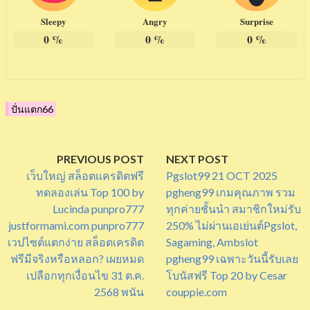
Sleepy
Angry
Surprise
0
%
0
%
0
%
ปั่นแตก66
Post
PREVIOUS POST
NEXT POST
เว็บใหญ่ สล็อตเเครดิตฟรี
Pgslot99 21 OCT 2025
navigation
ทดลองเล่น Top 100 by
pgheng99 เกมคุณภาพ รวม
Lucinda punpro777
ทุกค่ายชั้นนำ สมาชิกใหม่รับ
justformami.com punpro777
250% ไม่ผ่านเอเย่นต์Pgslot,
เวปไซต์แตกง่าย สล็อตเครดิต
Sagaming, Ambslot
ฟรีมีจริงหรือหลอก? เผยหมด
pgheng99 เฉพาะวันนี้รับเลย
เปลือกทุกเงื่อนไข 31 ต.ค.
โบนัสฟรี Top 20 by Cesar
2568 พนัน
couppie.com