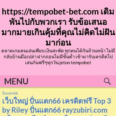
Skip
https://tempobet-bet.com เดิม
to
content
พันไปกับพวกเรา รับข้อเสนอ
มากมายเกินคุ้มที่คุณไม่คิดไม่ฝัน
มาก่อน
ตลาดเกมคนเล่นเพียบ เงินสะพัด ทุกคนได้กันถ้วนหน้า ไม่มี
กลับบ้านมือเปล่า ฝากถอนไม่มีขั้นต่ำ เข้ามารับเครดิตไป
เล่นกันฟรีๆทุกวัน jeton tempobet
MENU
ปั่นแตก66
เว็บใหญ่ ปั่นแตก66 เครดิตฟรี Top 3
by Riley ปั่นแตก66 rayzubiri.com