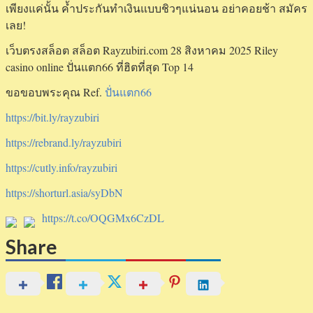
เพียงแค่นั้น ค้ำประกันทำเงินแบบชิวๆแน่นอน อย่าคอยช้า สมัคร
เลย!
เว็บตรงสล็อต สล็อต Rayzubiri.com 28 สิงหาคม 2025 Riley
casino online ปั่นแตก66 ที่ฮิตที่สุด Top 14
ขอขอบพระคุณ Ref.
ปั่นแตก66
https://bit.ly/rayzubiri
https://rebrand.ly/rayzubiri
https://cutly.info/rayzubiri
https://shorturl.asia/syDbN
https://t.co/OQGMx6CzDL
Share