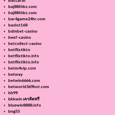
Baccarat
baj88thbz.com
baj88thbz.com
bar4game24hr.com
baslot168
bdmbet-casino
beef-casino
betcollect-casino
betflixtikto
betflixtikto.info
betflixtikto.info
betm4vip.com
betway
betwin6666.com
betworld369hot.com
bh99
bkkwin เครดิตฟรี
bluewin8888.info
bng55