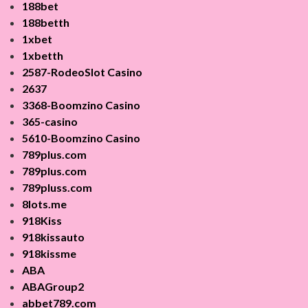
188bet
188betth
1xbet
1xbetth
2587-RodeoSlot Casino
2637
3368-Boomzino Casino
365-casino
5610-Boomzino Casino
789plus.com
789plus.com
789pluss.com
8lots.me
918Kiss
918kissauto
918kissme
ABA
ABAGroup2
abbet789.com