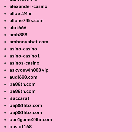
alexander-casino
allbet24hr
allone745s.com
alot666
amb888
ambnovabet.com
asino-casino
asino-casino1
asinos-casino
askyouwin888 vip
audi688.com
ba88th.com
ba88th.com
Baccarat
baj88thbz.com
baj88thbz.com
bar4game24hr.com
baslot168