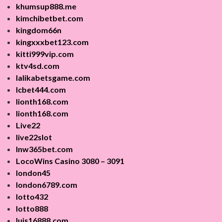
khumsup888.me
kimchibetbet.com
kingdom66n
kingxxxbet123.com
kitti999vip.com
ktv4sd.com
lalikabetsgame.com
lcbet444.com
lionth168.com
lionth168.com
Live22
live22slot
lnw365bet.com
LocoWins Casino 3080 – 3091
london45
london6789.com
lotto432
lotto888
luis16888.com