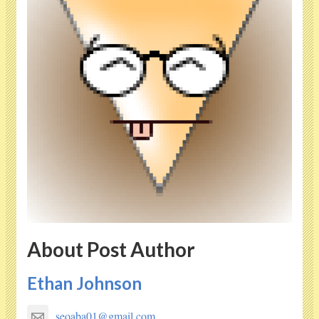
About Post Author
Ethan Johnson
seoaba01@gmail.com