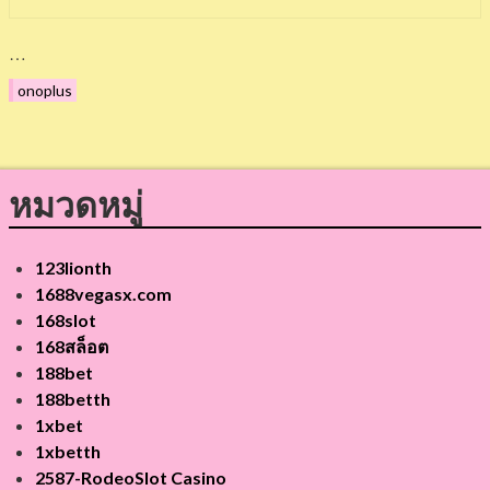
…
onoplus
หมวดหมู่
123lionth
1688vegasx.com
168slot
168สล็อต
188bet
188betth
1xbet
1xbetth
2587-RodeoSlot Casino