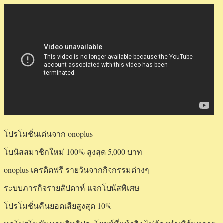
ก่อน
แบบ
ฟรี
Top
49
by
Athena
โปรโมชั่นเด่นจาก onoplus
โบนัสสมาชิกใหม่ 100% สูงสุด 5,000 บาท
onoplus เครดิตฟรี รายวันจากกิจกรรมต่างๆ
ระบบภารกิจรายสัปดาห์ แจกโบนัสพิเศษ
โปรโมชั่นคืนยอดเสียสูงสุด 10%