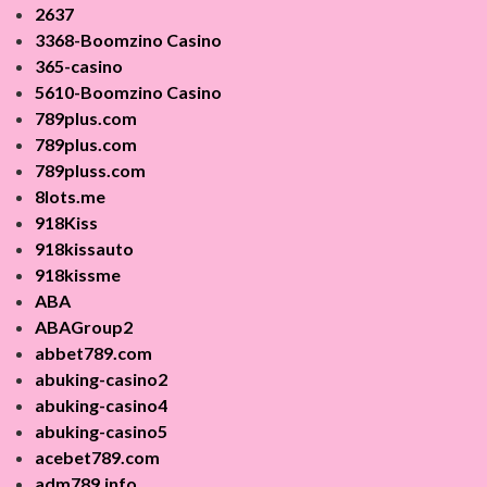
2637
3368-Boomzino Casino
365-casino
5610-Boomzino Casino
789plus.com
789plus.com
789pluss.com
8lots.me
918Kiss
918kissauto
918kissme
ABA
ABAGroup2
abbet789.com
abuking-casino2
abuking-casino4
abuking-casino5
acebet789.com
adm789.info