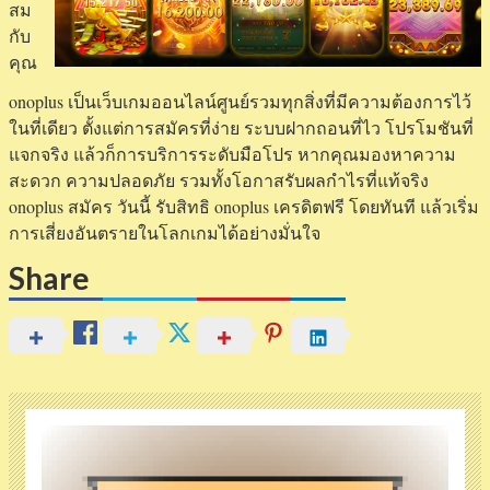
สม
กับ
คุณ
onoplus เป็นเว็บเกมออนไลน์ศูนย์รวมทุกสิ่งที่มีความต้องการไว้
ในที่เดียว ตั้งแต่การสมัครที่ง่าย ระบบฝากถอนที่ไว โปรโมชันที่
แจกจริง แล้วก็การบริการระดับมือโปร หากคุณมองหาความ
สะดวก ความปลอดภัย รวมทั้งโอกาสรับผลกำไรที่แท้จริง
onoplus สมัคร วันนี้ รับสิทธิ onoplus เครดิตฟรี โดยทันที แล้วเริ่ม
การเสี่ยงอันตรายในโลกเกมได้อย่างมั่นใจ
Share