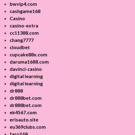
bwvip4.com
cashgame168
Casino
casino-extra
cc11388.com
chang7777
cloudbet
cupcake88x.com
daruma1688.com
davinci-casino
digital learning
digital learning
dr888
dr888bet.com
dr888bet.com
ek4567.com
erisauto.site
eu369clubs.com
faro168