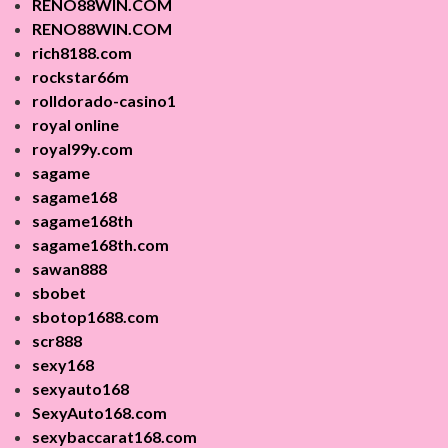
RENO88WIN.COM
RENO88WIN.COM
rich8188.com
rockstar66m
rolldorado-casino1
royal online
royal99y.com
sagame
sagame168
sagame168th
sagame168th.com
sawan888
sbobet
sbotop1688.com
scr888
sexy168
sexyauto168
SexyAuto168.com
sexybaccarat168.com