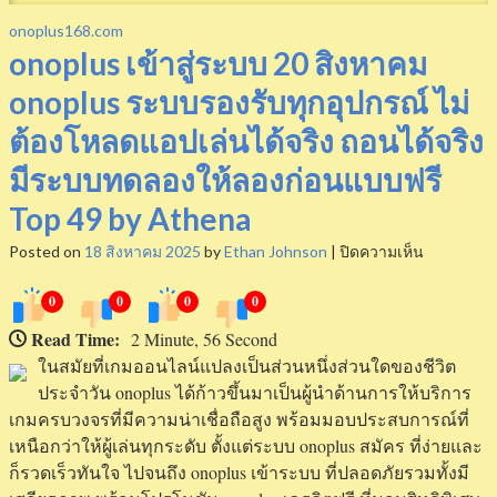
onoplus168.com
onoplus เข้าสู่ระบบ 20 สิงหาคม
onoplus ระบบรองรับทุกอุปกรณ์ ไม่
ต้องโหลดแอปเล่นได้จริง ถอนได้จริง
มีระบบทดลองให้ลองก่อนแบบฟรี
Top 49 by Athena
บน
Posted on
18 สิงหาคม 2025
by
Ethan Johnson
|
ปิดความเห็น
onoplus
0
0
0
0
เข้า
สู่
Read Time:
2 Minute, 56 Second
ระบบ
ในสมัยที่เกมออนไลน์แปลงเป็นส่วนหนึ่งส่วนใดของชีวิต
20
ประจำวัน onoplus ได้ก้าวขึ้นมาเป็นผู้นำด้านการให้บริการ
สิงหาคม
เกมครบวงจรที่มีความน่าเชื่อถือสูง พร้อมมอบประสบการณ์ที่
onoplus
เหนือกว่าให้ผู้เล่นทุกระดับ ตั้งแต่ระบบ onoplus สมัคร ที่ง่ายและ
ระบบ
ก็รวดเร็วทันใจ ไปจนถึง onoplus เข้าระบบ ที่ปลอดภัยรวมทั้งมี
รองรับ