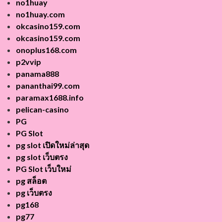
no1huay
no1huay.com
okcasino159.com
okcasino159.com
onoplus168.com
p2vvip
panama888
pananthai99.com
paramax1688.info
pelican-casino
PG
PG Slot
pg slot เปิดใหม่ล่าสุด
pg slot เว็บตรง
PG Slot เว็บใหม่
pg สล็อต
pg เว็บตรง
pg168
pg77