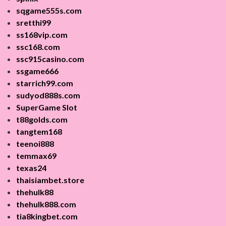
sqgame555s.com
sretthi99
ss168vip.com
ssc168.com
ssc915casino.com
ssgame666
starrich99.com
sudyod888s.com
SuperGame Slot
t88golds.com
tangtem168
teenoi888
temmax69
texas24
thaisiambet.store
thehulk88
thehulk888.com
tia8kingbet.com