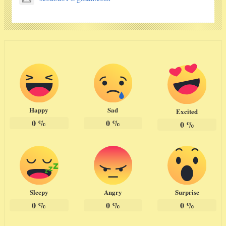
Happy
Sad
Excited
0
%
0
%
0
%
Sleepy
Angry
Surprise
0
%
0
%
0
%