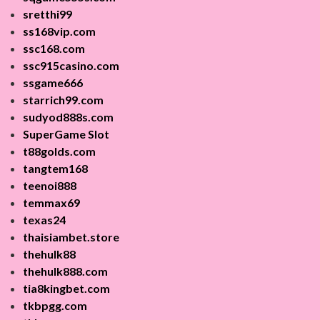
sretthi99
ss168vip.com
ssc168.com
ssc915casino.com
ssgame666
starrich99.com
sudyod888s.com
SuperGame Slot
t88golds.com
tangtem168
teenoi888
temmax69
texas24
thaisiambet.store
thehulk88
thehulk888.com
tia8kingbet.com
tkbpgg.com