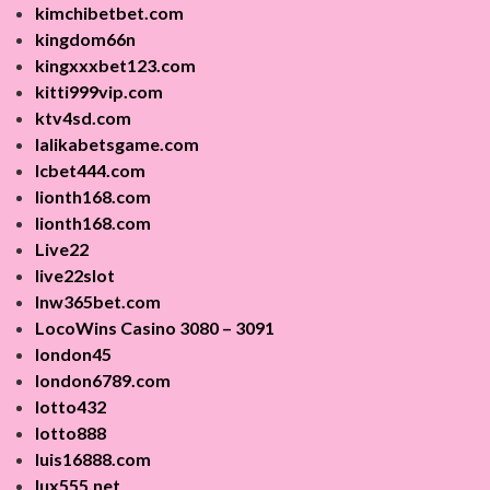
kimchibetbet.com
kingdom66n
kingxxxbet123.com
kitti999vip.com
ktv4sd.com
lalikabetsgame.com
lcbet444.com
lionth168.com
lionth168.com
Live22
live22slot
lnw365bet.com
LocoWins Casino 3080 – 3091
london45
london6789.com
lotto432
lotto888
luis16888.com
lux555.net