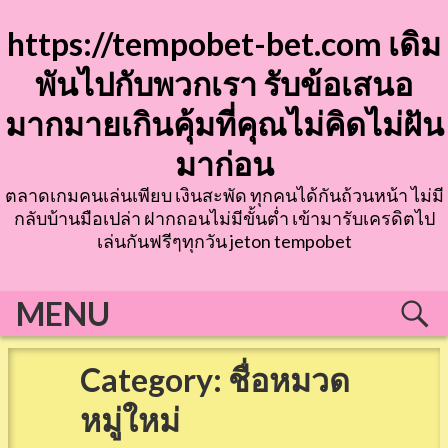
Skip
https://tempobet-bet.com เดิม
to
content
พันไปกับพวกเรา รับข้อเสนอ
มากมายเกินคุ้มที่คุณไม่คิดไม่ฝัน
มาก่อน
ตลาดเกมคนเล่นเพียบ เงินสะพัด ทุกคนได้กันถ้วนหน้า ไม่มี
กลับบ้านมือเปล่า ฝากถอนไม่มีขั้นต่ำ เข้ามารับเครดิตไป
เล่นกันฟรีๆทุกวัน jeton tempobet
MENU
Category: ชื่อหมวด
หมู่ใหม่