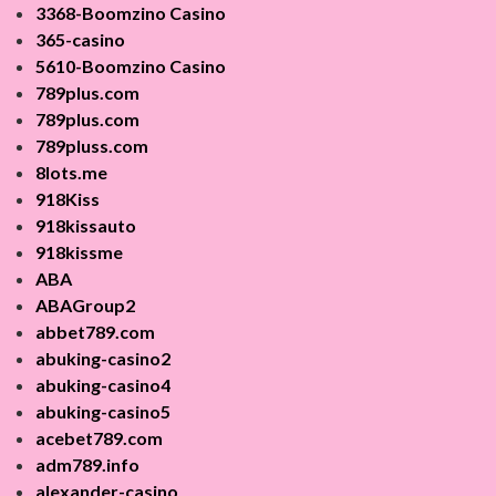
3368-Boomzino Casino
365-casino
5610-Boomzino Casino
789plus.com
789plus.com
789pluss.com
8lots.me
918Kiss
918kissauto
918kissme
ABA
ABAGroup2
abbet789.com
abuking-casino2
abuking-casino4
abuking-casino5
acebet789.com
adm789.info
alexander-casino