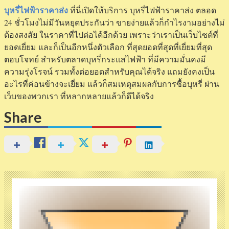
บุหรี่ไฟฟ้าราคาส่ง
ที่นี่เปิดให้บริการ บุหรี่ไฟฟ้าราคาส่ง ตลอด
24 ชั่วโมงไม่มีวันหยุดประกันว่า ขายง่ายแล้วก็กำไรงามอย่างไม่
ต้องสงสัย ในราคาที่ไปต่อได้อีกด้วย เพราะว่าเราเป็นเว็บไซต์ที่
ยอดเยี่ยม และก็เป็นอีกหนึ่งตัวเลือก ที่สุดยอดที่สุดที่เยี่ยมที่สุด
ตอบโจทย์ สำหรับตลาดบุหรี่กระแสไฟฟ้า ที่มีความมั่นคงมี
ความรุ่งโรจน์ รวมทั้งต่อยอดสำหรับคุณได้จริง แถมยังคงเป็น
อะไรที่ค่อนข้างจะเยี่ยม แล้วก็สมเหตุสมผลกับการซื้อบุหรี่ ผ่าน
เว็บของพวกเรา ที่หลากหลายแล้วก็ดีได้จริง
Share