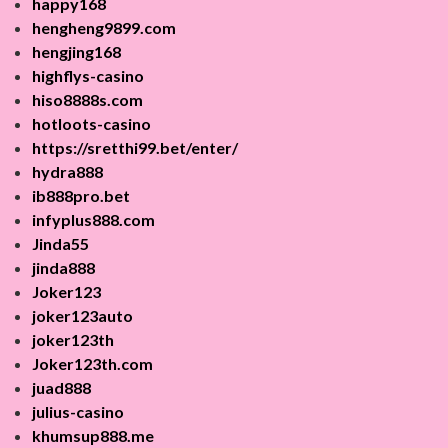
happy168
hengheng9899.com
hengjing168
highflys-casino
hiso8888s.com
hotloots-casino
https://sretthi99.bet/enter/
hydra888
ib888pro.bet
infyplus888.com
Jinda55
jinda888
Joker123
joker123auto
joker123th
Joker123th.com
juad888
julius-casino
khumsup888.me