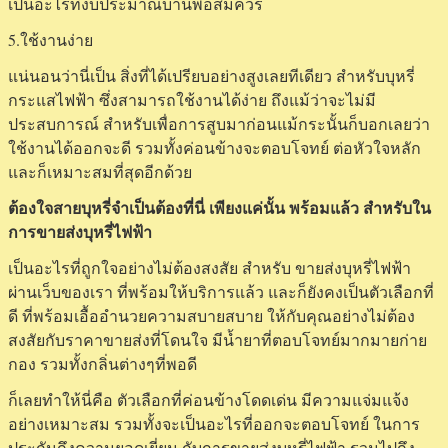
เป็นอะไรที่งบประมาณบานพอสมควร
5.ใช้งานง่าย
แน่นอนว่านี่เป็น สิ่งที่ได้เปรียบอย่างสูงเลยทีเดียว สำหรับบุหรี่
กระแสไฟฟ้า ซึ่งสามารถใช้งานได้ง่าย ถึงแม้ว่าจะไม่มี
ประสบการณ์ สำหรับเพื่อการสูบมาก่อนแม้กระนั้นก็บอกเลยว่า
ใช้งานได้ออกจะดี รวมทั้งค่อนข้างจะตอบโจทย์ ต่อหัวใจหลัก
และก็เหมาะสมที่สุดอีกด้วย
ต้องใจสายบุหรี่จำเป็นต้องที่นี่ เพียงแค่นั้น พร้อมแล้ว สำหรับใน
การขายส่งบุหรี่ไฟฟ้า
เป็นอะไรที่ถูกใจอย่างไม่ต้องสงสัย สำหรับ ขายส่งบุหรี่ไฟฟ้า
ผ่านเว็บของเรา ที่พร้อมให้บริการแล้ว และก็ยังคงเป็นตัวเลือกที่
ดี ที่พร้อมเอื้ออำนวยความสบายสบาย ให้กับคุณอย่างไม่ต้อง
สงสัยกับราคาขายส่งที่โดนใจ มีน้ำยาที่ตอบโจทย์มากมายก่าย
กอง รวมทั้งกลิ่นต่างๆที่พอดี
ก็เลยทำให้นี่คือ ตัวเลือกที่ค่อนข้างโดดเด่น มีความแจ่มแจ้ง
อย่างเหมาะสม รวมทั้งจะเป็นอะไรที่ออกจะตอบโจทย์ ในการ
ประกันถึงความยอดเยี่ยม กับการขายส่งบุหรี่ไฟฟ้า รวมไปถึง