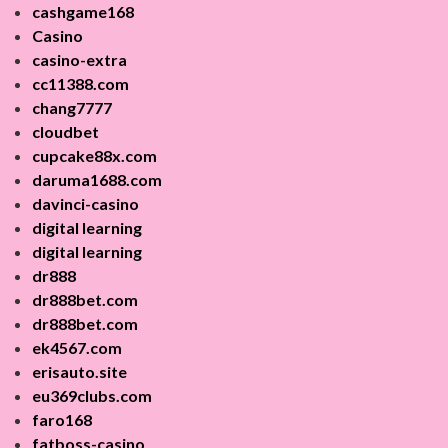
cashgame168
Casino
casino-extra
cc11388.com
chang7777
cloudbet
cupcake88x.com
daruma1688.com
davinci-casino
digital learning
digital learning
dr888
dr888bet.com
dr888bet.com
ek4567.com
erisauto.site
eu369clubs.com
faro168
fatboss-casino