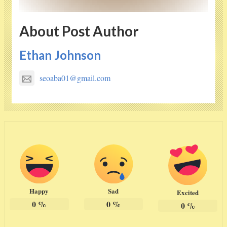
About Post Author
Ethan Johnson
seoaba01@gmail.com
Happy
Sad
Excited
0
%
0
%
0
%