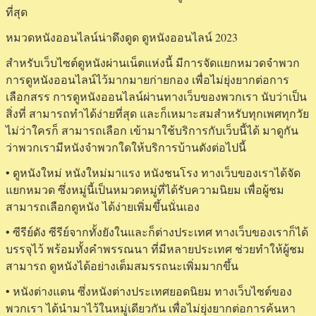
ที่สุด
หมวดหนังออนไลน์น่าดึงดูด ดูหนังออนไลน์ 2023
สำหรับเว็บไซต์ดูหนังผ่านเน็ตแห่งนี้ มีการจัดแยกหมวดจำพวก
การดูหนังออนไลน์ไว้มากมายก่ายกอง เพื่อไม่ยุ่งยากต่อการ
เลือกสรร การดูหนังออนไลน์ผ่านทางเว็บของพวกเรา นับว่าเป็น
สิ่งที่ สามารถทำได้ง่ายที่สุด และก็เหมาะสมสำหรับทุกเพศทุกวัย
ไม่ว่าใครก็ สามารถเลือก เข้ามาใช้บริการกับเว็บนี้ได้ มาดูกัน
ว่าพวกเรามีหนังจำพวกใดให้บริการบ้านดังต่อไปนี้
• ดูหนังใหม่ หนังใหม่มาแรง หนังชนโรง ทางเว็บของเราได้จัด
แยกหมวด ซึ่งหมู่นี้เป็นหมวดหมู่ที่ได้รับความนิยม เพื่อผู้ชม
สามารถเลือกดูหนัง ได้ง่ายเพิ่มขึ้นนั่นเอง
• ซีรีย์ดัง ซีรีย์จากทั้งยังในและก็ต่างประเทศ ทางเว็บของเราก็ได้
บรรจุไว้ พร้อมทั้งคำพรรณนา ที่มีหลายประเทศ ช่วยทำให้ผู้ชม
สามารถ ดูหนังได้อย่างเต็มสมรรถนะเพิ่มมากขึ้น
• หนังต่างแดน ซึ่งหนังต่างประเทศยอดนิยม ทางเว็บไซต์ของ
พวกเรา ได้นำมาไว้ในหมู่เดียวกัน เพื่อไม่ยุ่งยากต่อการค้นหา