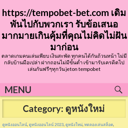
Skip
https://tempobet-bet.com เดิม
to
content
พันไปกับพวกเรา รับข้อเสนอ
มากมายเกินคุ้มที่คุณไม่คิดไม่ฝัน
มาก่อน
ตลาดเกมคนเล่นเพียบ เงินสะพัด ทุกคนได้กันถ้วนหน้า ไม่มี
กลับบ้านมือเปล่า ฝากถอนไม่มีขั้นต่ำ เข้ามารับเครดิตไป
เล่นกันฟรีๆทุกวัน jeton tempobet
MENU
Category: ดูหนังใหม่
ดูหนังออนไลน์
,
ดูหนังออนไลน์ 2023
,
ดูหนังใหม่
,
ทดลองเล่นสล็อต
,