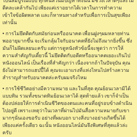
ใบนี้สมบูรณ์แบบ ทุกคนล้วนมีปัญหาทั้งนั้น มีช่วงเวลาดีๆและไม่
ดีคละเคล้ากันไป เพียงแค่เราอยากได้เวลาในการทำความ
เข้าใจข้อผิดพลาด และก็หาหนทางสำหรับเพื่อการเป็นสุขเพียง
เท่านั้น
• การไม่ยึดติดกับสมัยก่อนหรืออนาคต เพื่อนฝูงๆผมหลายท่าน
พออายุมากขึ้น จะเริ่มกลุ้มใจกับอนาคตที่ยังไม่ถึงมากยิ่งขึ้น ซึ่ง
มันก็ไม่ผิดเลยนะครับ แต่การดูหนังหัวข้อนี้จะพูดว่า การให้
ความสำคัญกับเดี๋ยวนี้ ไม่ยึดติดกับอดีตหรืออนาคตเยอะเกินไป
หนังออนไลน์ เป็นเรื่องที่สำคัญกว่า เนื่องจากถ้าในปัจจุบัน คุณ
ยังไม่สามารถแฮปปี้ได้ คุณจะเอาแรงที่แห่งไหนไปสร้างความ
สำราญสำหรับอนาคตล่ะครับผมจริงไหม
• การใช้ชีวิตอย่างมีความหมาย และในที่สุด คุณย้อนเวลามิได้
แบบทิม รวมทั้งขนาดทิมย้อนเวลาได้ สุดท้ายแล้ว เขาก็จำเป็น
ต้องปล่อยให้การดำเนินชีวิตของตนและคนที่อยู่รอบข้างดำเนิน
ไปอยู่ดี เพราะเหตุว่าในเวลาที่ผ่านไปมันสื่อความหมายกับเขา
มากๆนั่นเองขอรับ อย่างที่ผมบอก บางสิ่งบางอย่างเกิดขึ้นได้
เพียงแค่ครั้งเดียว ฉะนั้น หนังออนไลน์มันจึงพิเศษที่สุดแล้วล่ะ
ครับ