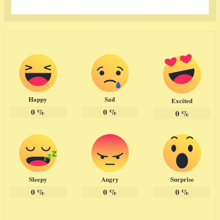
Happy
Sad
Excited
0
%
0
%
0
%
Sleepy
Angry
Surprise
0
%
0
%
0
%