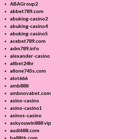
ABAGroup2
abbet789.com
abuking-casino2
abuking-casino4
abuking-casino5
acebet789.com
adm789.info
alexander-casino
allbet24hr
allone745s.com
alot666
amb888
ambnovabet.com
asino-casino
asino-casino1
asinos-casino
askyouwin888 vip
audi688.com
ba88th.com