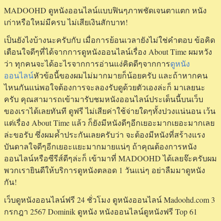
MADOOHD ดูหนังออนไลน์แบบฟินๆภาพชัดเจนตาแตก หนัง
เก่าหรือใหม่มีครบ ไม่เสียเงินสักบาท!
เป็นยังไงบ้างนะครับกับ เมื่อการย้อนเวลายังไม่ใช่คำตอบ ข้อคิด
เตือนใจดีๆที่ได้จากการดูหนังออนไลน์เรื่อง About Time ผมหวัง
ว่า ทุกคนจะได้อะไรจากการอ่านแง่คิดดีๆจากการ
ดูหนัง
ออนไลน์
หัวข้อนี้ของผมไม่มากมายก็น้อยครับ และถ้าหากคน
ไหนกันแน่พอใจต้องการจะลองรับดูด้วยตัวเองล่ะก็ มาเลยนะ
ครับ คุณสามารถเข้ามารับชมหนังออนไลน์ประเด็นนี้บนเว็บ
ของเราได้เลยทันที ดูฟรี ไม่เสียค่าใช้จ่ายใดๆทั้งปวงแน่นอน เว้น
แต่เรื่อง About Time แล้ว ก็ยังมีหนังดีๆอีกเยอะมากเยอะมากเลย
ล่ะขอรับ ซึ่งผมค้ำประกันเลยครับว่า จะต้องมีหนังที่สร้างแรง
บันดาลใจดีๆอีกเยอะแยะมากมายแน่ๆ ถ้าคุณต้องการหนัง
ออนไลน์หรือซีรีส์ดีๆล่ะก็ เข้ามาที่ MADOOHD ได้เลยจ๊ะครับผม
พวกเรายินดีให้บริการดูหนังตลอด 1 วันแน่ๆ อย่าลืมมาดูหนัง
กัน!
เว็บดูหนังออนไลน์ฟรี 24 ชั่วโมง ดูหนังออนไลน์ Madoohd.com 3
กรกฎา 2567 Dominik ดูหนัง หนังออนไลน์ดูหนังฟรี Top 61