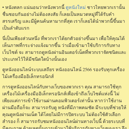
• หนังตลก แน่นอนว่าหนังพวกนี้
ดูหนังใหม่
ชาวไทยพวกเรานั้น
ชื่นชอบกันอย่างไม่ต้องสงสัย ก็เลยเป็นหมวดหมู่ที่ได้รับคำ
สรรเสริญ และมีผู้คนค้นหามากที่สุด เราก็เลยได้นำพวกนี้ขึ้นมา
เป็นลำดับแรก
นี่เป็นเพียงส่วนหนึ่ง ที่พวกเราได้ยกตัวอย่างขึ้นมา เพื่อให้คุณได้
เห็นภาพที่กระจ่างแจ้งมากขึ้น ว่าเมื่อเข้ามาใช้บริการกับทาง
เว็บไซต์ จะ สามารถดูหนังผ่านอินเตอร์เน็ตที่พวกเราจัดชนิดและ
ประเภทไว้ให้มีชนิดใดบ้างนั้นเอง
ดูหนังออนไลน์ระบบเสถียร หนังออนไลน์ 2566 รองรับทุกเครื่อง
ไม้เครื่องมืออิเล็กทรอนิกส์
การดูหนังออนไลน์กับทางเว็บของพวกเรา คุณ สามารถใช้ทุก
เครื่องไม้เครื่องมืออิเล็กทรอนิกส์เพื่อเข้าถึงเว็บไซต์แห่งนี้ ไม่
เพียงแค่การเข้าใช้งานผ่านคอมพิวเตอร์เท่านั้น หากว่าใช้งาน
ผ่านมือถือก็จะ สามารถรับดู หนังที่มีภาพคมชัด มีระบบที่ช่วยให้
คุณดูหนังผ่านเน็ต ได้โดยไม่มีการปิดระบบ ไม่ต้องใช้ตัวเลือก
สำรอง ก็ สามารถรับชมหนังออนไลน์ผ่านทางเว็บนี้ ด้วยระบบที่
มีคุณภาพ ด้วยเหตุนั้นการเข้ามาใช้บริการกับทางเว็บของเรา จึง