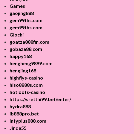
Games
gaojing888
gem99ths.com
gem99ths.com
Giochi
goatza888fin.com
gobaza88.com
happy168
hengheng9899.com
hengjing168
highflys-casino
hiso8888s.com
hotloots-casino
https://sretthi99.bet/enter/
hydra888
ib888pro.bet
infyplus888.com
Jinda55