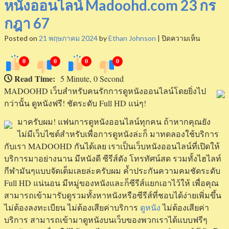
หนังออนไลน์ Madoohd.com 23 กร
กฎา 67
บน
Posted on
21 พฤษภาคม 2024
by
Ethan Johnson
|
ปิดความเห็น
ดู
0
0
0
0
หนัง
ออนไลน์
Read Time:
5 Minute, 0 Second
webดู
MADOOHD เว็บสำหรับคนรักการดูหนังออนไลน์โดยยิ่งไป
หนัง
กว่านั้น ดูหนังฟรี! ชัดระดับ Full HD แน่ๆ!
ออนไลน์
มาครับผม! แฟนการดูหนังออนไลน์ทุกคน ถ้าหากคุณยัง
ฟรี
ไม่มีเว็บไซต์สำหรับเพื่อการดูหนังล่ะก็ มาทดลองใช้บริการ
24
กับเรา MADOOHD กันได้เลย เราเป็นเว็บหนังออนไลน์ที่เปิดให้
ชั่วโมง
บริการมาอย่างนาน มีหนังดี ซีรีส์ดัง โทรทัศน์สด รวมทั้งไฮไลท์
ดู
กีฬามันๆแบบจัดเต็มเลยล่ะครับผม ค้ำประกันความคมชัดระดับ
หนัง
Full HD แน่นอน มีหมู่ของหนังและก็ซีรีส์แยกเอาไว้ให้ เพื่อคุณ
เว็บ
สามารถเข้ามารับดูรวมทั้งหาหนังหรือซีรีส์ที่ชอบได้ง่ายเพิ่มขึ้น
หนัง
ไม่ต้องลงทะเบียน ไม่ต้องเสียค่าบริการ
ดูหนัง
ไม่ต้องเสียค่า
ใหม่
บริการ สามารถเข้ามาดูหนังบนเว็บของพวกเราได้แบบฟรีๆ
ดู