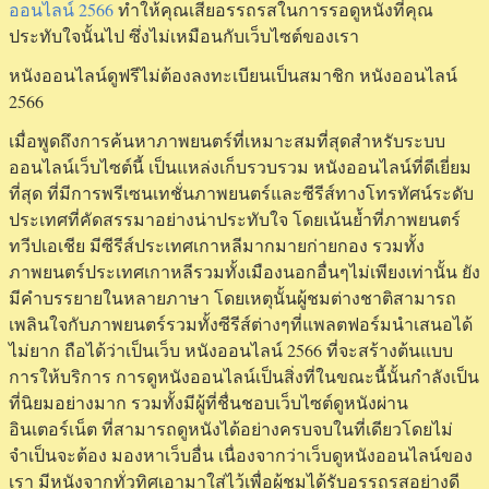
ออนไลน์ 2566
ทำให้คุณเสียอรรถรสในการรอดูหนังที่คุณ
ประทับใจนั้นไป ซึ่งไม่เหมือนกับเว็บไซต์ของเรา
หนังออนไลน์ดูฟรีไม่ต้องลงทะเบียนเป็นสมาชิก หนังออนไลน์
2566
เมื่อพูดถึงการค้นหาภาพยนตร์ที่เหมาะสมที่สุดสำหรับระบบ
ออนไลน์เว็บไซต์นี้ เป็นแหล่งเก็บรวบรวม หนังออนไลน์ที่ดีเยี่ยม
ที่สุด ที่มีการพรีเซนเทชั่นภาพยนตร์และซีรีส์ทางโทรทัศน์ระดับ
ประเทศที่คัดสรรมาอย่างน่าประทับใจ โดยเน้นย้ำที่ภาพยนตร์
ทวีปเอเชีย มีซีรีส์ประเทศเกาหลีมากมายก่ายกอง รวมทั้ง
ภาพยนตร์ประเทศเกาหลีรวมทั้งเมืองนอกอื่นๆไม่เพียงเท่านั้น ยัง
มีคำบรรยายในหลายภาษา โดยเหตุนั้นผู้ชมต่างชาติสามารถ
เพลินใจกับภาพยนตร์รวมทั้งซีรีส์ต่างๆที่แพลตฟอร์มนำเสนอได้
ไม่ยาก ถือได้ว่าเป็นเว็บ หนังออนไลน์ 2566 ที่จะสร้างต้นแบบ
การให้บริการ การดูหนังออนไลน์เป็นสิ่งที่ในขณะนี้นั้นกำลังเป็น
ที่นิยมอย่างมาก รวมทั้งมีผู้ที่ชื่นชอบเว็บไซต์ดูหนังผ่าน
อินเตอร์เน็ต ที่สามารถดูหนังได้อย่างครบจบในที่เดียวโดยไม่
จำเป็นจะต้อง มองหาเว็บอื่น เนื่องจากว่าเว็บดูหนังออนไลน์ของ
เรา มีหนังจากทั่วทิศเอามาใส่ไว้เพื่อผู้ชมได้รับอรรถรสอย่างดี