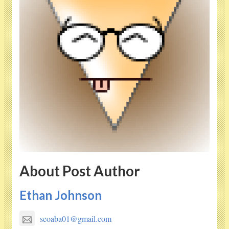
About Post Author
Ethan Johnson
seoaba01@gmail.com