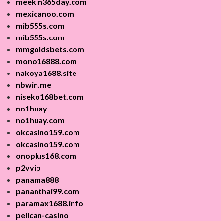
meekin365day.com
mexicanoo.com
mib555s.com
mib555s.com
mmgoldsbets.com
mono16888.com
nakoya1688.site
nbwin.me
niseko168bet.com
no1huay
no1huay.com
okcasino159.com
okcasino159.com
onoplus168.com
p2vvip
panama888
pananthai99.com
paramax1688.info
pelican-casino