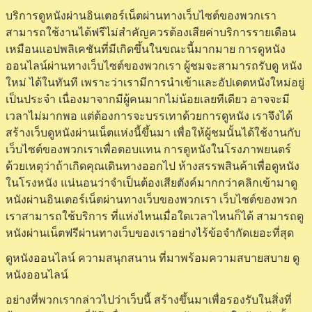
บริการดูหนังผ่านอินเตอร์เน็ตผ่านทางเว็บไซต์ของพวกเรา
สามารถใช้งานได้ฟรีไม่สำคัญควรต้องเสียค่าบริการรายเดือน
เหมือนแอปพลิเคชันที่มีเกิดขึ้นในขณะนี้มากมาย การดูหนัง
ออนไลน์ผ่านทางเว็บไซต์ของพวกเรา ผู้ชมจะสามารถรับดู หนัง
ใหม่ ได้ในทันที เพราะว่าเรามีการนำเข้าและอัปเดตหนังใหม่อยู่
เป็นประจำ เนื่องมาจากมีผู้คนมากไม่น้อยเลยทีเดียว อาจจะมี
เวลาไม่มากพอ แต่ต้องการจะบรรเทาด้วยการดูหนัง เราจึงได้
สร้างเว็บดูหนังผ่านเน็ตแห่งนี้ขึ้นมา เพื่อให้ผู้ชมนั้นได้ใช้งานกับ
เว็บไซต์ของพวกเราเพื่อตอบแทน การดูหนังในโรงภาพยนตร์
ด้วยเหตุว่าถ้าเกิดคุณเดินทางออกไป ห้างสรรพสินค้าเพื่อดูหนัง
ในโรงหนัง แน่นอนว่าจำเป็นต้องเสียตังค์มากกว่าคลิกเข้ามาดู
หนังผ่านอินเตอร์เน็ตผ่านทางเว็บของพวกเรา เว็บไซต์ของพวก
เราสามารถใช้บริการ ที่แห่งไหนเมื่อใดเวลาไหนก็ได้ สามารถดู
หนังผ่านเน็ตฟรีผ่านทางเว็บของเราอย่างไร้ข้อจำกัดเยอะที่สุด
ดูหนังออนไลน์ ความสนุกสนาน ที่มาพร้อมความสบายสบาย ดู
หนังออนไลน์
อย่างที่พวกเรากล่าวไปว่าเว็บนี้ สร้างขึ้นมาเพื่อรองรับในสิ่งที่