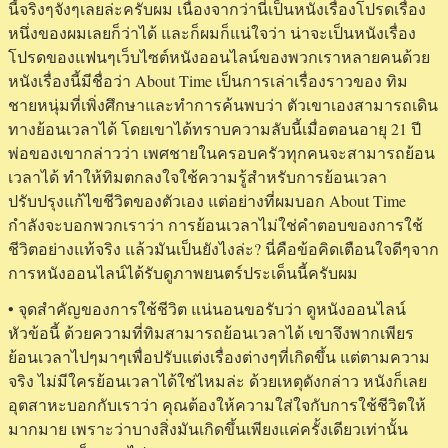
นี้จริงๆจังๆเลยล่ะครับผม เนื่องจากว่านี่เป็นหนังเรื่องโปรดเรื่อง
หนึ่งของผมเลยก็ว่าได้ และก็ผมก็แน่ใจว่า น่าจะเป็นหนังเรื่อง
โปรดของแฟนๆเว็บไซต์หนังออนไลน์ของพวกเราหลายคนด้วย
หนังเรื่องนี้มีชื่อว่า About Time เป็นการเล่าเรื่องราวของ ทิม
ชายหนุ่มที่เพิ่งศึกษาและทำการค้นพบว่า ตัวเขาเองสามารถเดิน
ทางย้อนเวลาได้ โดยเขาได้ทราบความลับนี้เมื่อตอนอายุ 21 ปี
พ่อของเขากล่าวว่า เพศชายในครอบครัวทุกคนจะสามารถย้อน
เวลาได้ ทำให้ทิมตกลงใจใช้ความรู้สำหรับการย้อนเวลา
ปรับปรุงแก้ไขชีวิตของตัวเอง แต่อย่างที่ผมบอก About Time
กำลังจะบอกพวกเราว่า การย้อนเวลาไม่ใช่คำตอบของการใช้
ชีวิตอย่างแท้จริง แล้วมันเป็นยังไงล่ะ? นี่คือข้อคิดเตือนใจดีๆจาก
การหนังออนไลน์ได้รับดูภาพยนตร์ประเด็นนี้ครับผม
• จุดสำคัญของการใช้ชีวิต แน่นอนขอรับว่า ดูหนังออนไลน์
หัวข้อนี้ ด้วยความที่ทิมสามารถย้อนเวลาได้ เขาจึงพากเพียร
ย้อนเวลาไปๆมาๆเพื่อปรับแต่งเรื่องต่างๆที่เกิดขึ้น แต่ตามความ
จริง ไม่มีใครย้อนเวลาได้ใช่ไหมล่ะ ด้วยเหตุดังกล่าว หนังก็เลย
อุตสาหะบอกกับเราว่า คุณต้องให้ความใส่ใจกับการใช้ชีวิตให้
มากมาย เพราะว่าบางสิ่งมันเกิดขึ้นเพียงแค่ครั้งเดียวเท่านั้น