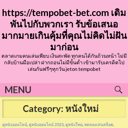
Skip
https://tempobet-bet.com เดิม
to
content
พันไปกับพวกเรา รับข้อเสนอ
มากมายเกินคุ้มที่คุณไม่คิดไม่ฝัน
มาก่อน
ตลาดเกมคนเล่นเพียบ เงินสะพัด ทุกคนได้กันถ้วนหน้า ไม่มี
กลับบ้านมือเปล่า ฝากถอนไม่มีขั้นต่ำ เข้ามารับเครดิตไป
เล่นกันฟรีๆทุกวัน jeton tempobet
MENU
Category: หนังใหม่
ดูหนังออนไลน์
,
ดูหนังออนไลน์ 2023
,
ดูหนังใหม่
,
ทดลองเล่นสล็อต
,