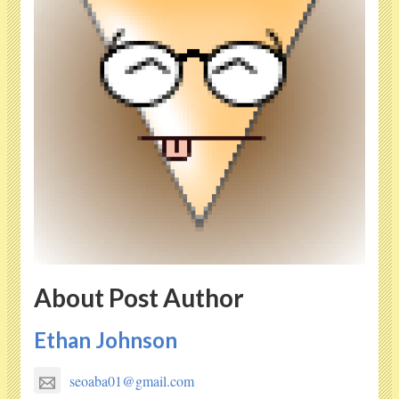
About Post Author
Ethan Johnson
seoaba01@gmail.com