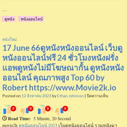
…
ดูหนัง
หนังออนไลน์
หนังใหม่
17 June 66ดูหนังหนังออนไลน์ เว็บดู
หนังออนไลน์ฟรี 24 ชั่วโมงหนังฝรั่ง
แอพดูหนังไม่มีโฆษณากั้น ดูหนังหนัง
ออนไลน์ คุณภาพสูง Top 60 by
Robert https://www.Movie2k.io
บน
Posted on
12 สิงหาคม 2023
by
Ethan Johnson
|
ปิดความเห็น
17
0
0
0
0
June
66ดู
Read Time:
5 Minute, 20 Second
หนัง
movie2k
ดูหนังออนไลน์ 2023
เว็บดูหนังออนไลน์ รวมหนังมา