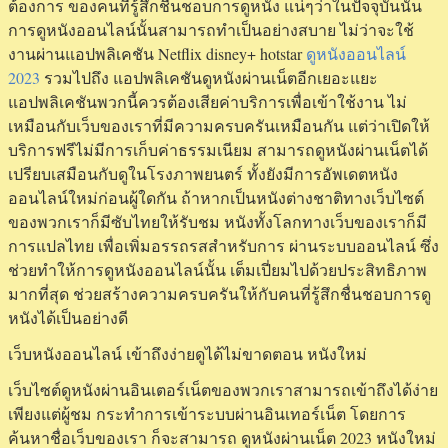
ต้องการ ของคนที่รู้สึกชื่นชอบการดูหนัง แน่ๆว่าในปัจจุบันนั้น
การดูหนังออนไลน์นั้นสามารถทำเป็นอย่างสบาย ไม่ว่าจะใช้
งานผ่านแอปพลิเคชัน Netflix disney+ hotstar
ดูหนังออนไลน์
2023
รวมไปถึง แอปพลิเคชันดูหนังผ่านเน็ตอีกเยอะแยะ
แอปพลิเคชันพวกนี้ควรต้องเสียค่าบริการเพื่อเข้าใช้งาน ไม่
เหมือนกับเว็บของเราที่มีความครบครันเหมือนกัน แต่ว่าเปิดให้
บริการฟรีไม่มีการเก็บค่าธรรมเนียม สามารถดูหนังผ่านเน็ตได้
เปรียบเสมือนกับดูในโรงภาพยนตร์ ทั้งยังมีการอัพเดตหนัง
ออนไลน์ใหม่ก่อนผู้ใดกัน ถ้าหากเป็นหนังต่างชาติทางเว็บไซต์
ของพวกเราก็มีซับไทยให้รับชม หนังทั้งโลกทางเว็บของเราก็มี
การแปลไทย เพื่อเพิ่มอรรถรสสำหรับการ ผ่านระบบออนไลน์ ซึ่ง
ช่วยทำให้การดูหนังออนไลน์นั้น เต็มเปี่ยมไปด้วยประสิทธิภาพ
มากที่สุด ช่วยสร้างความครบครันให้กับคนที่รู้สึกชื่นชอบการดู
หนังได้เป็นอย่างดี
เว็บหนังออนไลน์ เข้าถึงง่ายดูได้ไม่ขาดตอน หนังใหม่
เว็บไซต์ดูหนังผ่านอินเตอร์เน็ตของพวกเราสามารถเข้าถึงได้ง่าย
เพียงแต่ผู้ชม กระทำการเข้าระบบผ่านอินเทอร์เน็ต โดยการ
ค้นหาชื่อเว็บของเรา ก็จะสามารถ ดูหนังผ่านเน็ต 2023 หนังใหม่