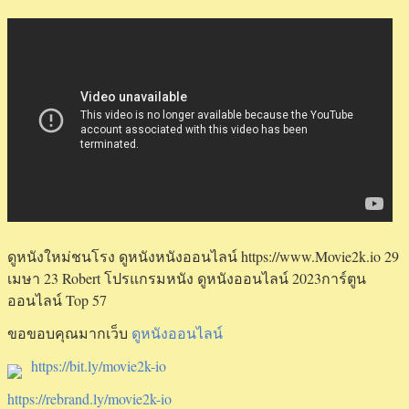
ดูหนังใหม่ชนโรง ดูหนังหนังออนไลน์ https://www.Movie2k.io 29
เมษา 23 Robert โปรแกรมหนัง ดูหนังออนไลน์ 2023การ์ตูน
ออนไลน์ Top 57
ขอขอบคุณมากเว็บ
ดูหนังออนไลน์
https://bit.ly/movie2k-io
https://rebrand.ly/movie2k-io