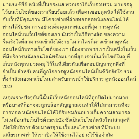
มาแรง ซีรี่ย์ หนังที่เป็นกระแส พวกเราได้เก็บรวบรวม มาบรรจุ
ไว้บนเว็บไซต์ของเราเรียบร้อยแล้ว เพื่อคนชอบดูหนัง ได้ใช้งาน
กับเว็บที่มีคุณภาพ มีโครงข่ายที่ถ่ายทอดสดหนังออนไลน์ ให้
ท่านได้รับชม การอย่างเต็มคุณภาพเยอะที่สุด การดูหนัง
ออนไลน์บนเว็บไซต์ของเรา นับว่าเป็นวิถีทางลัด ของความ
รื่นเริงใจที่สามารถเข้าถึงได้ง่าย ไม่ว่าใครก็ต่างเข้ามาดูหนัง
ออนไลน์กับทางเว็บไซต์ของเรา เนื่องจากพวกเราเป็นหนึ่งในเว็บ
ที่มีบริการหนังออนไลน์พร้อมมากที่สุด เราเป็นเว็บไซต์ใหญ่ที่
เก็บหนังทุกหมวดหมู่ ไว้ในที่เดียวกันเพื่อตอบปัญหาทุกสิ่งที่
จำเป็น สำหรับคนที่ถูกใจการดูหนังออนไลน์เป็นชีวิตจิตใจ รวม
ทั้งกำลังมองหาเว็บไหมสำหรับการเข้าใช้บริการ ดูหนังออนไลน์
2023
เหตุเพราะปัจจุบันนี้นั้นมีเว็บหนังออนไลน์ที่ถูกปิดไปมากมาย
หรือบางทีก็อาจจะถูกบล็อกสัญญาณจนทำให้ไม่สามารถที่จะ
ถ่ายทอด หนังออนไลน์ให้ได้รับชมกันอย่างเต็มความสามารถ
ไม่เหมือนกับเว็บไซต์ movie2k ซึ่งเป็นเว็บไซต์หนังใหม่ล่าสุดที่
เปิดให้บริการ ด้วยมาตรฐาน เว็บและโครงข่าย ที่มีระบบ
เสถียรภาพทำให้เราเปิดให้ใช้งานได้อย่างไร้ข้อจำกัด