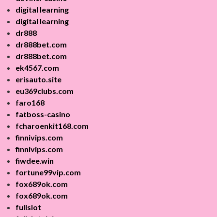
digital learning
digital learning
dr888
dr888bet.com
dr888bet.com
ek4567.com
erisauto.site
eu369clubs.com
faro168
fatboss-casino
fcharoenkit168.com
finnivips.com
finnivips.com
fiwdee.win
fortune99vip.com
fox689ok.com
fox689ok.com
fullslot