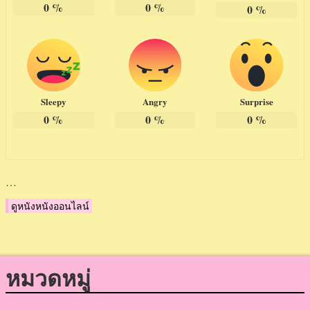
0
%
0
%
0
%
Sleepy
Angry
Surprise
0
%
0
%
0
%
…
ดูหนังหนังออนไลน์
หมวดหมู่