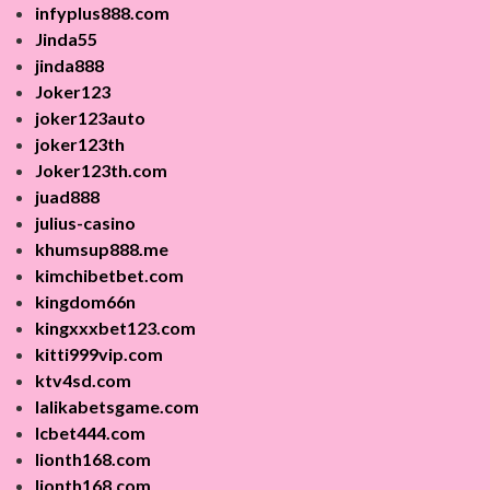
infyplus888.com
Jinda55
jinda888
Joker123
joker123auto
joker123th
Joker123th.com
juad888
julius-casino
khumsup888.me
kimchibetbet.com
kingdom66n
kingxxxbet123.com
kitti999vip.com
ktv4sd.com
lalikabetsgame.com
lcbet444.com
lionth168.com
lionth168.com