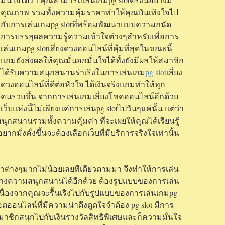
คุณภาพ รวมทั้งความคุ้มราคาทำให้คุณบันเทิงใจไป
กับการเล่นเกมpg slotที่พร้อมพัฒนาแบบความถนัด
การบรรลุผลความรู้ความเข้าใจต่างๆสำหรับเพื่อการ
เล่นเกมpg slotเสี่ยงดวงออนไลน์ที่คุ้มที่สุดในขณะนี้
แถมยังส่งผลให้คุณมั่นอกมั่นใจได้ทั้งยังมีผลให้สมาชิก
ได้รับความสนุกสนานร่าเริงในการเล่นเกม
pg slot
เสี่ยง
ดวงออนไลน์ที่ดีต่อหัวใจ ได้เงินจริงแถมทำให้ทุก
คนรวยขึ้น จากการเล่นเกมเสี่ยงโชคออนไลน์อีกด้วย
เว็บแห่งนี้ไม่เพียงแค่การเล่นpg slotไปวันๆแค่นั้น แต่ว่า
กสนานรวมทั้งความคุ้มค่า ที่จะเผยให้คุณได้เรียนรู้
กมั่งคั่งขึ้นจะต้องเลือกเว็บที่มีบริการจริงใจเท่านั้น
ง
หาต่างๆมากไม่น้อยเลยทีเดียวตามมา จึงทำให้การเล่น
นสร้างความสนุกสนานได้อีกด้วย ต้องรูปแบบของการเล่น
เนื่องจากคุณจะรื้นเริงไปกับรูปแบบของการเล่นเกมpg
็อตออนไลน์ที่มีความน่าดึงดูดใจจำต้อง pg slot มีการ
สมาชิกสนุกไปกับเงินรางวัลสิทธิพิเศษและก็ความมั่นใจ