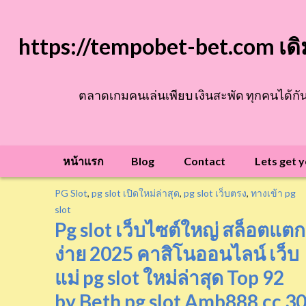
Skip
to
https://tempobet-bet.com เดิ
content
ตลาดเกมคนเล่นเพียบ เงินสะพัด ทุกคนได้กันถ
หน้าแรก
Blog
Contact
Lets get y
PG Slot
,
pg slot เปิดใหม่ล่าสุด
,
pg slot เว็บตรง
,
ทางเข้า pg
slot
Pg slot เว็บไซต์ใหญ่ สล็อตแตก
ง่าย 2025 คาสิโนออนไลน์ เว็บ
แม่ pg slot ใหม่ล่าสุด Top 92
by Beth pg slot Amb888.cc 3