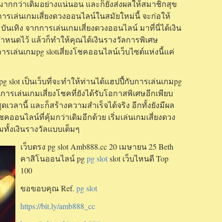
มากกว่าเดิมอย่างแน่นอน และก็ยังส่งผลให้สมาชิกสุข
การเล่นเกมเสี่ยงดวงออนไลน์ในสมัยใหม่นี้ จะก่อให้
เทิง จากการเล่นเกมเสี่ยงดวงออนไลน์ มาที่นี่ได้เงิน
ำหนดไว้ แล้วก็ทำให้คุณได้เงินรางวัลการพิเศษ
ารเล่นเกมpg slotเสี่ยงโชคออนไลน์เว็บไซต์แห่งนี้แค่
g slot เป็นเว็บที่จะทำให้ท่านได้แฮปปี้กับการเล่นเกมpg
ป็นการเล่นเกมเสี่ยงโชคที่ยังได้รับโอกาสพิเศษอีกเพียบ
ุดเวลานี้ และก็สร้างความสำเร็จได้จริง อีกทั้งยังมีผล
ออนไลน์ที่คุ้มกว่าเดิมอีกด้วย เริ่มเล่นเกมเสี่ยงดวง
มทั้งเงินรางวัลแบบเต็มๆ
เว็บตรง pg slot Amb888.cc 20 เมษายน 25 Beth
คาสิโนออนไลน์ pg
pg slot
slot เว็บไหนดี Top
100
ขอขอบคุณ Ref.
pg slot
https://bit.ly/amb888_cc