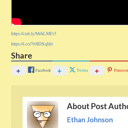
https://cutt.ly/MrhLMFr3
https://t.co/7r0IDXqhhi
Share
Facebook
Twitter
Pinteres
About Post Auth
Ethan Johnson