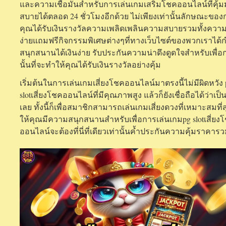
และความเชื่อมั่นสำหรับการเล่นเกมเสริมโชคออนไลน์ที่คุ้ม
สบายได้ตลอด 24 ชั่วโมงอีกด้วย ไม่เพียงเท่านั้นลักษณะของ
คุณได้รับเงินรางวัลความเพลิดเพลินความสบายรวมทั้งความบัน
ง่ายแถมฟรีกิจกรรมพิเศษต่างๆที่ทางเว็บไซต์ของพวกเราได้ก
สนุกสนานได้เงินง่าย รับประกันความน่าดึงดูดใจสำหรับเพื่อก
นั้นที่จะทำให้คุณได้รับเงินรางวัลอย่างคุ้ม
เริ่มต้นในการเล่นเกมเสี่ยงโชคออนไลน์มาตรงนี้ไม่มีผิดหวัง p
slotเสี่ยงโชคออนไลน์ที่มีคุณภาพสูง แล้วก็ยังเชื่อถือได้ว่าเ
เลย ทั้งนี้ก็เพื่อสมาชิกสามารถเล่นเกมเสี่ยงดวงที่เหมาะสมที่ส
ให้คุณมีความสนุกสนานสำหรับเพื่อการเล่นเกมpg slotเสี่ยงโชค
ออนไลน์จะต้องที่นี่ที่เดียวเท่านั้นค้ำประกันความคุ้มราคารว