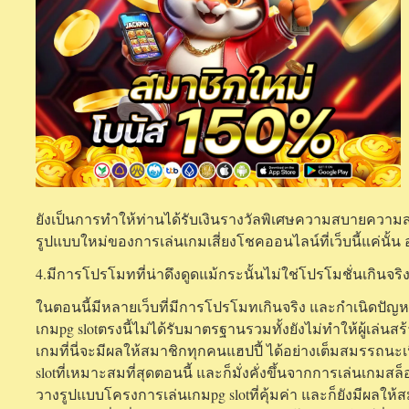
ยังเป็นการทำให้ท่านได้รับเงินรางวัลพิเศษความสบายความสนุ
รูปแบบใหม่ของการเล่นเกมเสี่ยงโชคออนไลน์ที่เว็บนี้แค่นั้น อยา
4.มีการโปรโมทที่น่าดึงดูดแม้กระนั้นไม่ใช่โปรโมชั่นเกินจริ
ในตอนนี้มีหลายเว็บที่มีการโปรโมทเกินจริง และกำเนิดปัญ
เกมpg slotตรงนี้ไม่ได้รับมาตรฐานรวมทั้งยังไม่ทำให้ผู้เล่
เกมที่นี่จะมีผลให้สมาชิกทุกคนแฮปปี้ ได้อย่างเต็มสมรรถนะ
slotที่เหมาะสมที่สุดตอนนี้ และก็มั่งคั่งขึ้นจากการเล่นเกมสล
วางรูปแบบโครงการเล่นเกมpg slotที่คุ้มค่า และก็ยังมีผลให้