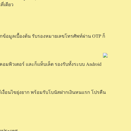
ี่เดียว
รอกข้อมูลเบื้องต้น รับรองหมายเลขโทรศัพท์ผ่าน OTP ก็
่ คอมพิวเตอร์ และก็แท็บเล็ต รองรับทั้งระบบ Android
มีเงื่อนไขยุ่งยาก พร้อมรับโบนัสฝากเงินหนแรก โปรคืน
างประเทศ