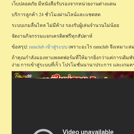
เว็บปลอดภัย มีหนังสือรับรองจากหน่วยงานต่างแดน
บริการลูกค้า 24 ชั่วโมงผ่านไลน์และแชตสด
ระบบเกมลื่นไหล ไม่มีค้าง รองรับผู้เล่นจำนวนไม่น้อย
จัดงานกิจกรรมแจกเครดิตฟรีทุกสัปดาห์
ข้อสรุป:
ramclub เข้าสู่ระบบ
เพราะอะไร ramclub จึงเหมาะสมกั
ถ้าคุณกำลังมองหาแพลตฟอร์มที่ให้มากยิ่งกว่าแค่การเดิมพัน
ง่าย การเข้าสู่ระบบที่เร็ว โปรโมชั่นนานาประการ และเกมค