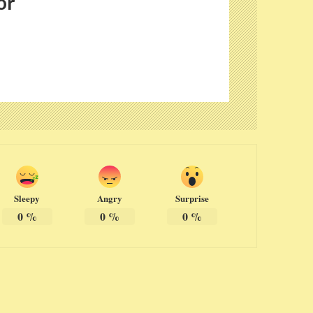
or
Sleepy
Angry
Surprise
0
%
0
%
0
%