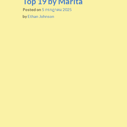
Top 19 by Marita
Posted on
5 กรกฎาคม 2025
by
Ethan Johnson