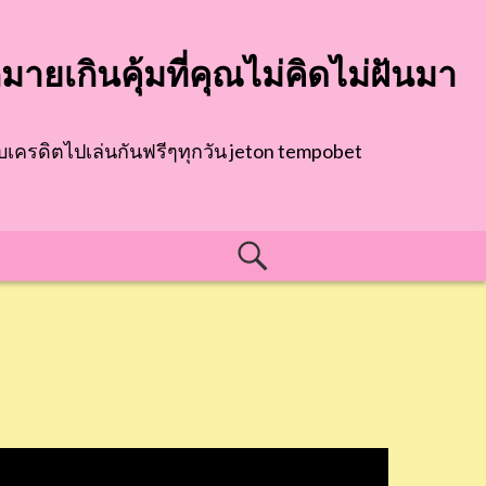
ยเกินคุ้มที่คุณไม่คิดไม่ฝันมา
ับเครดิตไปเล่นกันฟรีๆทุกวัน jeton tempobet