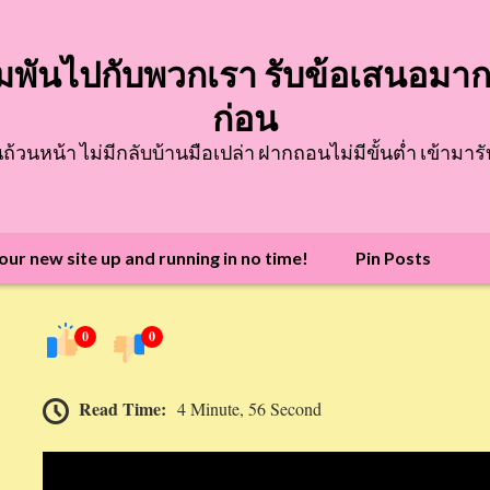
มพันไปกับพวกเรา รับข้อเสนอมากมา
ก่อน
้วนหน้า ไม่มีกลับบ้านมือเปล่า ฝากถอนไม่มีขั้นต่ำ เข้ามาร
our new site up and running in no time!
Pin Posts
0
0
Read Time:
4 Minute, 56 Second