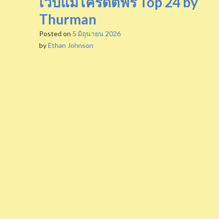
เว็บแม่ เครดิตฟรี Top 24 by
Thurman
Posted on
5 มิถุนายน 2026
by
Ethan Johnson