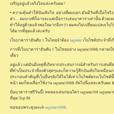
เจริญอยู่แล้วจริงไหมล่ะครับผม?
• ความคุ้นทำให้บันเทิงใจ: อย่างที่ผมบอก มันมีวันที่เบื่อก็
ฮ่า… ผมบางทีก็อาจจะแค่เบื่อการเล่นบาคาร่าเท่านั้น ด้วยเหต
ทำให้อยู่ด้วยแล้วพอใจมากยิ่งกว่า ผมคงไม่เปลี่ยนแปลงเว็
ได้มากที่สุดแล้วล่ะครับ
เว็บบาคาร่าอันดับ 1 ในไทยจำต้อง
sagame
เว็บไซต์ประจำที่เ
การที่เว็บบาคาร่าอันดับ 1 ในไทยอย่าง sagame168th กลายเป็
เดียว
อยู่แล้ว แต่มันมีเหตุที่เกิดจากประสบการณ์สำหรับการเล่นที่ส
ที่ทำเป็นประจำที่ลงตัวสุดๆและก็ความรู้สึกบันเทิงใจเหมือนกลั
ประกอบสำคัญที่เว็บอื่นๆยังให้ไม่ได้เท่าเว็บไซต์ตรงเว็บไซต์น
หน้า ผมก็คงเลือกใช้งาน sagame168th ถัดไปนี่แหละครับผม 
ปั่นบาคาร่าฟรีวันนี้! ทดลองเล่นก่อนใคร sagame168 sagame16
ที่สุด Top 88
ขอขอบพระคุณweb
sagame168th