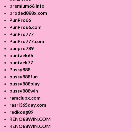
premium66.info
proded888x.com
PunPro66
PunPro66.com
PunPro777
PunPro777.com
punpro789
puntaek66
puntaek77
Pussy888
pussy888fun
pussy888play
pussy888win
ramclubx.com
rasri365day.com
redkong89
RENO88WIN.COM
RENO88WIN.COM