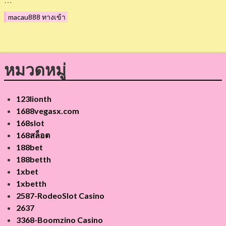
macau888 ทางเข้า
หมวดหมู่
123lionth
1688vegasx.com
168slot
168สล็อต
188bet
188betth
1xbet
1xbetth
2587-RodeoSlot Casino
2637
3368-Boomzino Casino