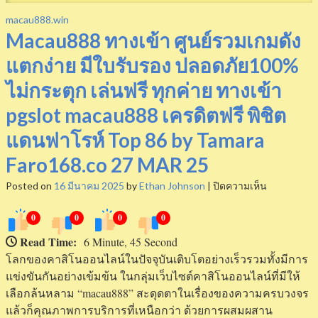
macau888.win
Macau888 ทางเข้า ศูนย์รวมเกมดัง
แตกง่าย มีใบรับรอง ปลอดภัย100%
ไม่กระตุก เล่นฟรี ทุกค่าย ทางเข้า
pgslot macau888 เครดิตฟรี พิชิต
แดนฟาโรห์ Top 86 by Tamara
Faro168.co 27 MAR 25
บน
Posted on
16 มีนาคม 2025
by
Ethan Johnson
|
ปิดความเห็น
Macau888
0
0
0
0
ทาง
เข้า
Read Time:
6 Minute, 45 Second
ศูนย์
โลกของคาสิโนออนไลน์ในปัจจุบันเติบโตอย่างเร็วรวมทั้งมีการ
รวม
แข่งขันกันอย่างเข้มข้น ในกลุ่มเว็บไซต์คาสิโนออนไลน์ที่มีให้
เกม
เลือกล้นหลาม “macau888” สะดุดตาในเรื่องของความครบวงจร
ดัง
แล้วก็คุณภาพการบริการที่เหนือกว่า ด้วยการผสมผสาน