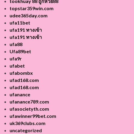
tookhuay 88 ถูกหวย88
topstar359win.com
udee365day.com
ufa11bet
ufa191 ทางเข้า
ufa191 ทางเข้า
ufa88
Ufa89bet
ufa9r
ufabet
ufabombx
ufad168.com
ufad168.com
ufanance
ufanance789.com
ufasocietyth.com
ufawinner99bet.com
uk369clubs.com
uncategorized