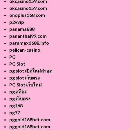
okcasino159.com
okcasino159.com
onoplus168.com
p2vvip
panama888
pananthai99.com
paramax1688.info
pelican-casino
PG
PG Slot
pg slot เปิดใหม่ล่าสุด
pg slot เว็บตรง
PG Slot เว็บใหม่
pg สล็อต
pg เว็บตรง
pg168
pg77
pggold168bet.com
pggold168bet.com