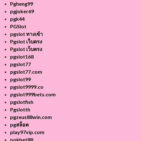
Pgheng99
pgjoker69
pgk44
PGSlot
pgslot ทางเข้า
Pgslot เว็บตรง
Pgslot เว็บตรง
pgslot168
pgslot77
pgslot77.com
pgslot99
pgslot9999.co
pgslot999bets.com
pgslotfish
Pgslotth
pgzeus88win.com
pgสล็อต
play97vip.com
pokbet88