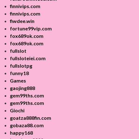
finnivips.com
finnivips.com
fiwdee.win
fortune99vip.com
fox689ok.com
fox689ok.com
fullslot
fullsloteiei.com
fullslotpg
funny18
Games
gaojing888
gem99ths.com
gem99ths.com
Giochi
goatza888fin.com
gobaza88.com
happy168