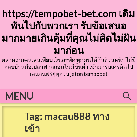
Skip
https://tempobet-bet.com เดิม
to
content
พันไปกับพวกเรา รับข้อเสนอ
มากมายเกินคุ้มที่คุณไม่คิดไม่ฝัน
มาก่อน
ตลาดเกมคนเล่นเพียบ เงินสะพัด ทุกคนได้กันถ้วนหน้า ไม่มี
กลับบ้านมือเปล่า ฝากถอนไม่มีขั้นต่ำ เข้ามารับเครดิตไป
เล่นกันฟรีๆทุกวัน jeton tempobet
MENU
Tag: macau888 ทาง
เข้า