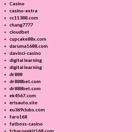
Casino
casino-extra
cc11388.com
chang7777
cloudbet
cupcake88x.com
daruma1688.com
davinci-casino
digital learning
digital learning
dr888
dr888bet.com
dr888bet.com
ek4567.com
erisauto.site
eu369clubs.com
faro168
fatboss-casino
fcharoenkit168.com