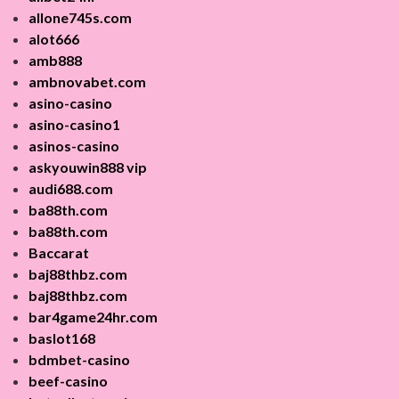
allone745s.com
alot666
amb888
ambnovabet.com
asino-casino
asino-casino1
asinos-casino
askyouwin888 vip
audi688.com
ba88th.com
ba88th.com
Baccarat
baj88thbz.com
baj88thbz.com
bar4game24hr.com
baslot168
bdmbet-casino
beef-casino