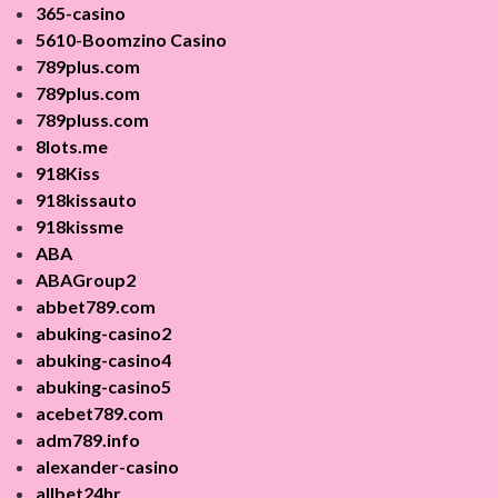
365-casino
5610-Boomzino Casino
789plus.com
789plus.com
789pluss.com
8lots.me
918Kiss
918kissauto
918kissme
ABA
ABAGroup2
abbet789.com
abuking-casino2
abuking-casino4
abuking-casino5
acebet789.com
adm789.info
alexander-casino
allbet24hr