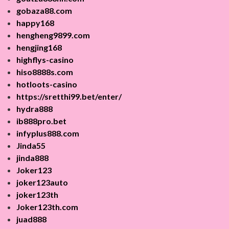
gobaza88.com
happy168
hengheng9899.com
hengjing168
highflys-casino
hiso8888s.com
hotloots-casino
https://sretthi99.bet/enter/
hydra888
ib888pro.bet
infyplus888.com
Jinda55
jinda888
Joker123
joker123auto
joker123th
Joker123th.com
juad888