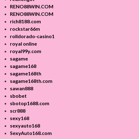
RENO88WIN.COM
RENO88WIN.COM
rich8188.com
rockstar66m
rolldorado-casino1
royal online
royal99y.com
sagame
sagame168
sagame168th
sagame168th.com
sawan888
sbobet
sbotop1688.com
scr888
sexy168
sexyauto168
SexyAuto168.com