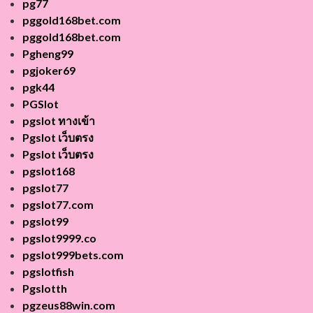
pg77
pggold168bet.com
pggold168bet.com
Pgheng99
pgjoker69
pgk44
PGSlot
pgslot ทางเข้า
Pgslot เว็บตรง
Pgslot เว็บตรง
pgslot168
pgslot77
pgslot77.com
pgslot99
pgslot9999.co
pgslot999bets.com
pgslotfish
Pgslotth
pgzeus88win.com