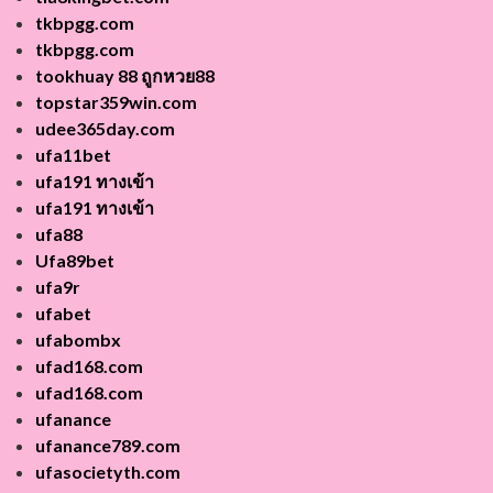
tkbpgg.com
tkbpgg.com
tookhuay 88 ถูกหวย88
topstar359win.com
udee365day.com
ufa11bet
ufa191 ทางเข้า
ufa191 ทางเข้า
ufa88
Ufa89bet
ufa9r
ufabet
ufabombx
ufad168.com
ufad168.com
ufanance
ufanance789.com
ufasocietyth.com