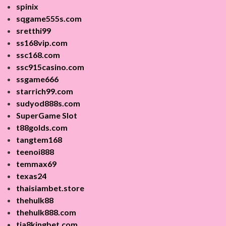
spinix
sqgame555s.com
sretthi99
ss168vip.com
ssc168.com
ssc915casino.com
ssgame666
starrich99.com
sudyod888s.com
SuperGame Slot
t88golds.com
tangtem168
teenoi888
temmax69
texas24
thaisiambet.store
thehulk88
thehulk888.com
tia8kingbet.com