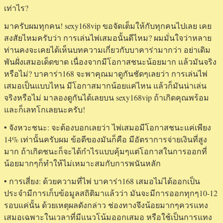
เท่าไร?
มาครับผมทุกคน! sexy168vip ขอจัดเต็มให้กับทุกคนไปเลย เคย
สงสัยไหมครับว่า การเล่นไพ่เสมอนั้นดีไหม? ผมมั่นใจว่าหลาย
ท่านคงจะเคยได้เห็นบทความเกี่ยวกับบาคาร่ามากว่า อย่าเดิม
พันฝั่งเสมอเด็ดขาด เนื่องจากมีโอกาสชนะน้อยมาก แล้วมันจริง
หรือไม่? บาคาร่า168 จะพาคุณมาดูกันชัดๆเลยว่า การเล่นไพ่
เสมอเป็นแบบไหน มีโอกาสมากน้อยแค่ไหน แล้วก็มันน่าเล่น
จริงหรือไม่ มาลองดูกันได้เลยบน sexy168vip ถ้าเกิดคุณพร้อม
และก็เลทโกเลยนะครับ!
• จังหวะชนะ: จะต้องบอกเลยว่า ไพ่เสมอมีโอกาสชนะแค่เพียง
14% เท่านั้นครับผม ข้อดีของมันก็คือ มีอัตราการจ่ายเงินที่สูง
มาก ถ้าเกิดชนะก็จะได้กำไรแบบคุ้มๆแต่โอกาสในการออกที่
น้อยมากๆก็ทำให้ไม่เหมาะสมกับการพนันหลัก
• การเสี่ยง: ด้วยความที่ไพ่ บาคาร่า168 เสมอไม่ได้ออกเป็น
ประจำมีการเก็บข้อมูลสถิติมาแล้วว่า มันจะมีการออกทุกๆ10-12
รอบแค่นั้น ด้วยเหตุผลดังกล่าว ช่องทางจึงน้อยมากๆควรแทง
เสมอเฉพาะในเวลาที่มีแนวโน้มออกเสมอ หรือใช้เป็นการแทง