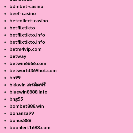
bdmbet-casino
beef-casino
betcollect-casino
betflixtikto
betflixtikto.info
betflixtikto.info
betm4vip.com
betway
betwin6666.com
betworld369hot.com
bh99
bkkwin เครดิตฟรี
bluewin8888.info
bng55
bombet888.win
bonanza99
bonus888
boonlert1688.com