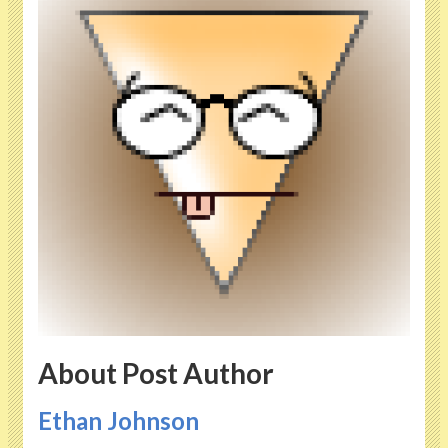
About Post Author
Ethan Johnson