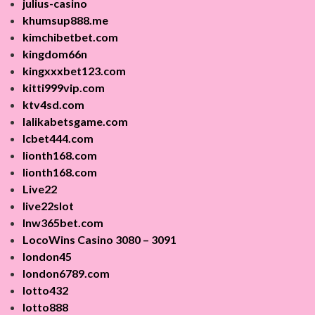
julius-casino
khumsup888.me
kimchibetbet.com
kingdom66n
kingxxxbet123.com
kitti999vip.com
ktv4sd.com
lalikabetsgame.com
lcbet444.com
lionth168.com
lionth168.com
Live22
live22slot
lnw365bet.com
LocoWins Casino 3080 – 3091
london45
london6789.com
lotto432
lotto888