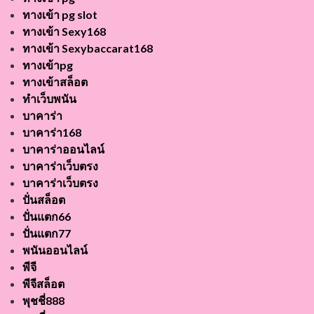
ทางเข้า pg slot
ทางเข้า Sexy168
ทางเข้า Sexybaccarat168
ทางเข้าpg
ทางเข้าสล็อต
ทำเว็บพนัน
บาคาร่า
บาคาร่า168
บาคาร่าออนไลน์
บาคาร่าเว็บตรง
บาคาร่าเว็บตรง
ปั่นสล็อต
ปั่นแตก66
ปั่นแตก77
พนันออนไลน์
พีจี
พีจีสล็อต
พุชชี่888