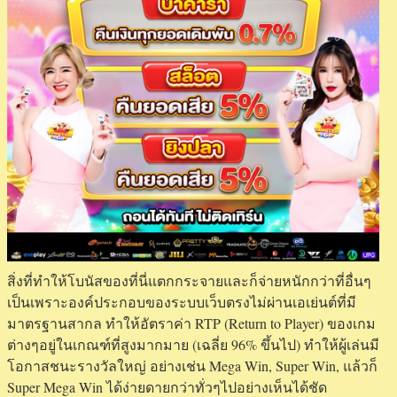
สิ่งที่ทำให้โบนัสของที่นี่แตกกระจายและก็จ่ายหนักกว่าที่อื่นๆ
เป็นเพราะองค์ประกอบของระบบเว็บตรงไม่ผ่านเอเย่นต์ที่มี
มาตรฐานสากล ทำให้อัตราค่า RTP (Return to Player) ของเกม
ต่างๆอยู่ในเกณฑ์ที่สูงมากมาย (เฉลี่ย 96% ขึ้นไป) ทำให้ผู้เล่นมี
โอกาสชนะรางวัลใหญ่ อย่างเช่น Mega Win, Super Win, แล้วก็
Super Mega Win ได้ง่ายดายกว่าทั่วๆไปอย่างเห็นได้ชัด