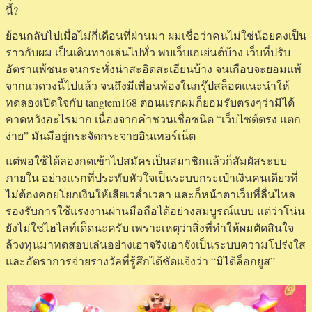
นี้?
สล็อต
เว็บ
ย้อนกลับไปเมื่อไม่กี่เดือนที่ผ่านมา ผมเชื่อว่าคนไม่ใช่น้อยคงเป็น
ตรง
ราวกับผม เป็นเดินทางเล่นไปทั่ว พบเว็บเอเย่นต์บ้าง เว็บที่ปรับ
สมัคร
อัตราแพ้ชนะจนกระทั่งน่าสะอิดสะเอียนบ้าง จนเกือบจะยอมแพ้
รับ
จากแวดวงนี้ไปแล้ว จนถึงมีเพื่อนพ้องในกรุ๊ปสล็อตแนะนำให้
ของ
ทดลองเปิดใจกับ tangtem168 ตอนแรกผมก็ยอมรับตรงๆว่ามิได้
รางวัล
คาดหวังอะไรมาก เนื่องจากคำชวนเชื่อชนิด “เว็บไซต์ตรง แตก
มูลค่า
ง่าย” มันมีอยู่กระจัดกระจายอินเทอร์เน็ต
สูง
แต่พอใช้ได้ลองกดเข้าไปสมัครเป็นสมาชิกแล้วก็สัมผัสระบบ
เพียบ
ภายใน อย่างแรกที่ประทับหัวใจเป็นระบบกระเป๋าเงินคนเดียวที่
Top
ไม่ต้องคอยโยกเงินให้เสียเวล่ำเวลา และก็หน้าตาเว็บที่ลื่นไหล
23
รองรับการใช้แรงงานผ่านมือถือได้อย่างสมบูรณ์แบบ แต่ว่าโน่น
by
ยังไม่ใช่ไฮไลท์เด็ดนะครับ เพราะเหตุว่าสิ่งที่ทำให้ผมตัดสินใจ
Chassidy
ล้วงทุนมาทดสอบเล่นอย่างเอาจริงเอาจังเป็นระบบความโปร่งใส
Tangtem
และอัตราการจ่ายรางวัลที่รู้สึกได้ชัดแจ้งว่า “มิได้ล็อกยูส”