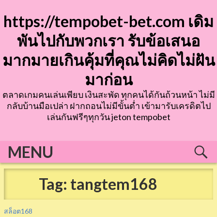
Skip
https://tempobet-bet.com เดิม
to
content
พันไปกับพวกเรา รับข้อเสนอ
มากมายเกินคุ้มที่คุณไม่คิดไม่ฝัน
มาก่อน
ตลาดเกมคนเล่นเพียบ เงินสะพัด ทุกคนได้กันถ้วนหน้า ไม่มี
กลับบ้านมือเปล่า ฝากถอนไม่มีขั้นต่ำ เข้ามารับเครดิตไป
เล่นกันฟรีๆทุกวัน jeton tempobet
MENU
Tag: tangtem168
สล็อต168