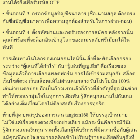
งานได้จริงเพื่อรับรหัส OTP
• ขั้นตอนที่ 3: กรอกข้อมูลบัญชีธนาคาร (ชื่อ-นามสกุล ต้องตรง
กับชื่อบัญชีธนาคารเพื่อความถูกต้องสำหรับในการฝาก-ถอน)
• ขั้นตอนที่ 4: ตั้งรหัสผ่านและกดรับรองการสมัคร หลังจากนั้น
คุณก็พร้อมที่จะล็อกอินเข้าสู่โลกของเกมระดับพรีเมียมได้ใน
ทันที
การเดินทางในโลกของเกมออนไลน์นั้น สิ่งที่จะคัดเลือกกรอง
ระหว่าง “ผู้เล่นที่ได้กำไร” กับ “ผู้เล่นที่สูญเสีย” คือเรื่องของ
ข้อมูลแล้วก็การเลือกแพลตฟอร์ม การได้เข้าร่วมสนุกกับ สล็อต
เว็บไซต์ตรง เว็บสล็อตแท้ไม่ผ่านคนกลาง รับโปรโบนัส 100%
เล่นง่าย แตกบ่อย ถือเป็นก้าวแรกแล้วก็ก้าวที่สำคัญที่สุด มันช่วย
ทำให้พวกเราอุ่นใจในทุกการเดิมพัน รู้สึกสนุกสนานไปกับเกม
ได้อย่างเต็มเปี่ยมโดยไม่ต้องสงสัยเรื่องการทุจริต
ท้ายที่สุด บทสรุปของการเล่น tangtem168 ให้บรรลุเป้าหมาย
ไม่ใช่แค่เรื่องของดวงเพียงอย่างเดียว แม้กระนั้นคือการมีวินัย
รู้จักวางแผนเงินทุน รวมทั้งเลือกผู้ให้บริการที่มีความซื่อกับผู้เล่น
แม้คุณพึงพอใจ สามารถคลิกเข้าไปเรียนรู้รายละเอียดอื่นๆถึงที่