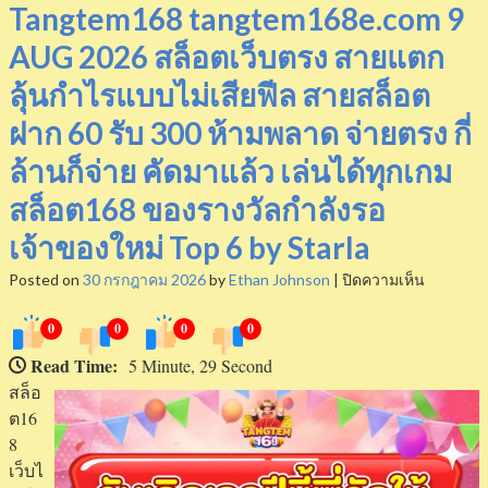
Tangtem168 tangtem168e.com 9
AUG 2026 สล็อตเว็บตรง สายแตก
ลุ้นกำไรแบบไม่เสียฟีล สายสล็อต
ฝาก 60 รับ 300 ห้ามพลาด จ่ายตรง กี่
ล้านก็จ่าย คัดมาแล้ว เล่นได้ทุกเกม
สล็อต168 ของรางวัลกำลังรอ
เจ้าของใหม่ Top 6 by Starla
บน
Posted on
30 กรกฎาคม 2026
by
Ethan Johnson
|
ปิดความเห็น
Tangtem
0
0
0
0
tangtem
9
Read Time:
5 Minute, 29 Second
AUG
สล็อ
2026
ต16
สล็อต
8
เว็บ
เว็บไ
ตรง