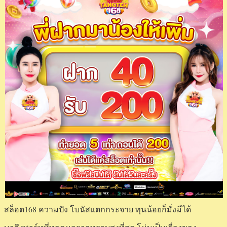
สล็อต168 ความปัง โบนัสแตกกระจาย ทุนน้อยก็มั่งมีได้