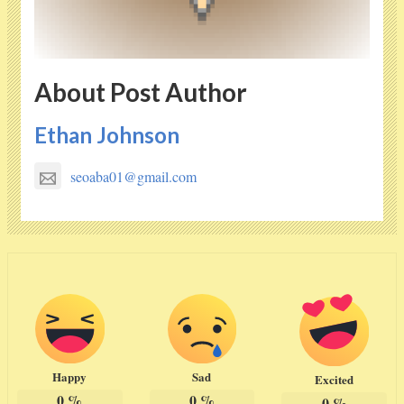
About Post Author
Ethan Johnson
seoaba01@gmail.com
Happy
Sad
Excited
0
%
0
%
0
%