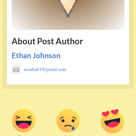
About Post Author
Ethan Johnson
seoaba01@gmail.com