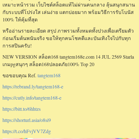
เหมาะหน้ารวม เว็บไซต์สล็อตแท้ไม่ผ่านคนกลาง ลุ้นสนุกสนาน
กับระบบที่โปร่งใส เล่นง่าย แตกบ่อยมาก พร้อมวิธีการรับโบนัส
100% ให้คุ้มที่สุด
หรืออ่านรายละเอียด สรุป ภาพรวมทั้งหมดทั้งปวงเพื่อเตรียมตัว
ก่อนเริ่มต้นพนันจริง ขอให้ทุกคนโชคดีและบันเทิงใจไปกับทุก
การสปินครับ!
NEW VERSION สล็อต168 tangtem168e.com 14 JUL 2569 Starla
เกมpgสนุกๆ สล็อต168ปลอดภัย100% Top 20
ขอขอบคุณ Ref.
tangtem168
https://rebrand.ly/tangtem168-e
https://cutly.info/tangtem168-e
https://bitt.to/6hhtzs
https://shorturl.asia/o8si9
https://t.co/hFvjVV7Zdg