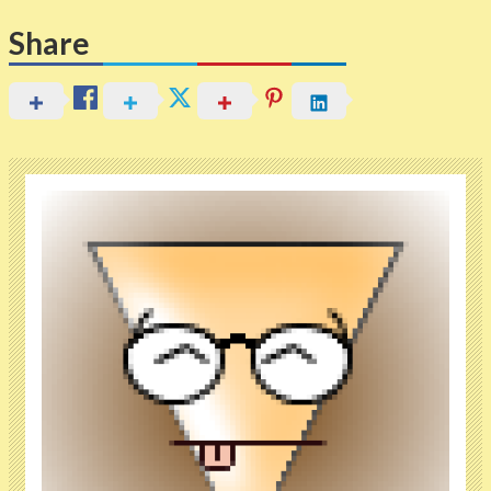
Share