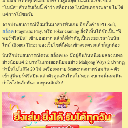
มาถึงพาร์ทที่ทุกคนอยากทราบสูงที่สุด โน่นเป็นเรื่องของ
“โบนัส” สำหรับเว็บนี้ คำว่า สล็อต168 โบนัสแตกกระจาย ไม่ใช่
แค่การโม้ขอรับ
จากประสบการณ์ที่ผมปั่นมาสารพันเกม อีกทั้งค่าย PG Soft,
สล็อต
Pragmatic Play, หรือ Joker Gaming สิ่งที่เห็นได้ชัดเป็น “ฟี
พบร์ฟรีสปิน” เข้าบ่อยมาก แล้วก็ที่สำคัญเป็นระยะเวลาโบนัส
ไทม์ (Bonus Time) ของเว็บไซต์นี้ค่อนข้างจะตรงแล้วก็ถูกต้อง
บันทึกประสบการณ์ตรง: สล็อต168 มีอยู่คืนวันหนึ่งผมลองเบทอ
ย่างน้อยแค่ 2 บาทในเกมยอดนิยมอย่าง Mahjong Ways 2 ปรากฏ
ว่าปั่นไปไม่ถึง 20 ไม้ เครื่องหมาย Scatter ลงมาพร้อมกัน 4 ตัว
เข้าสู่ฟีพบร์ฟรีสปิน แล้วตัวคูณมันไหลไม่หยุด จบเกมนั้นผมฟัน
กำไรไปหลักพันจากทุนหลักสิบ!