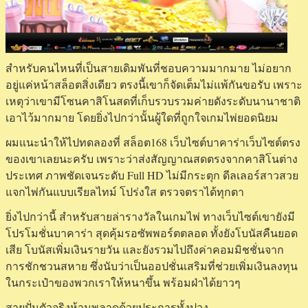
สำหรับคนไหนที่เป็นสายเดิมพันที่ชอบความมากมาย ไม่อยาก
อยู่แค่หน้าสล็อตสิ่งเดียว ตรงนี้เขาก็จัดเต็มไม่แพ้กันขอรับ เพราะ
เหตุว่าเขามีโซนคาสิโนสดที่เก็บรวบรวมค่ายดังระดับนานาชาติ
เอาไว้มากมาย โดยยิ่งไปกว่านั้นผู้ใดที่ถูกใจเกมไพ่ยอดนิยม
ผมแนะนำให้ไปทดลองที่ สล็อต168 เว็บไซต์บาคาร่าเว็บไซต์ตรง
ของเขาเลยนะครับ เพราะว่าส่งสัญญาณสดตรงจากคาสิโนต่าง
ประเทศ ภาพชัดเจนระดับ Full HD ไม่มีกระตุก ดีลเลอร์สาวสวย
แจกไพ่กันแบบเรียลไทม์ โปร่งใส ตรวจตราได้ทุกตา
ยิ่งไปกว่านี้ สำหรับสายล่ารางวัลในเกมไพ่ ทางเว็บไซต์เขายังมี
โปรโมชั่นบาคาร่า สุดคุ้มรอซัพพอร์ตตลอด ทั้งยังโบนัสคืนยอด
เสีย โบนัสเพิ่มเงินรายวัน และยังรวมไปถึงค่าคอมมิชชั่นจาก
การชักชวนสหาย ซึ่งนับว่าเป็นออปชั่นเสริมที่ช่วยเพิ่มเงินลงทุน
ในกระเป๋าของพวกเราให้หนาขึ้น พร้อมฝ่าได้ยาวๆ
สายปั่นตัวจริงห้ามพลาดด้วยประการทั้งปวง