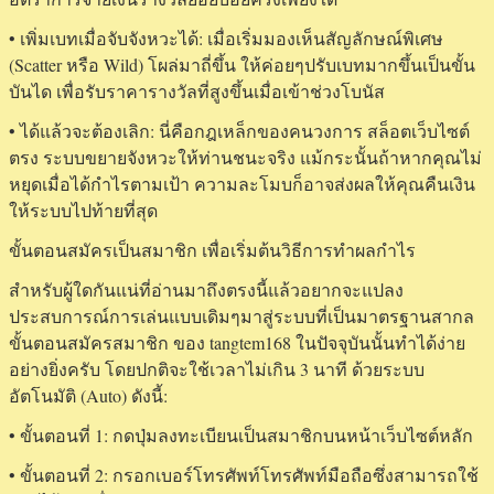
• เพิ่มเบทเมื่อจับจังหวะได้: เมื่อเริ่มมองเห็นสัญลักษณ์พิเศษ
(Scatter หรือ Wild) โผล่มาถี่ขึ้น ให้ค่อยๆปรับเบทมากขึ้นเป็นขั้น
บันได เพื่อรับราคารางวัลที่สูงขึ้นเมื่อเข้าช่วงโบนัส
• ได้แล้วจะต้องเลิก: นี่คือกฎเหล็กของคนวงการ สล็อตเว็บไซต์
ตรง ระบบขยายจังหวะให้ท่านชนะจริง แม้กระนั้นถ้าหากคุณไม่
หยุดเมื่อได้กำไรตามเป้า ความละโมบก็อาจส่งผลให้คุณคืนเงิน
ให้ระบบไปท้ายที่สุด
ขั้นตอนสมัครเป็นสมาชิก เพื่อเริ่มต้นวิธีการทำผลกำไร
สำหรับผู้ใดกันแน่ที่อ่านมาถึงตรงนี้แล้วอยากจะแปลง
ประสบการณ์การเล่นแบบเดิมๆมาสู่ระบบที่เป็นมาตรฐานสากล
ขั้นตอนสมัครสมาชิก ของ tangtem168 ในปัจจุบันนั้นทำได้ง่าย
อย่างยิ่งครับ โดยปกติจะใช้เวลาไม่เกิน 3 นาที ด้วยระบบ
อัตโนมัติ (Auto) ดังนี้:
• ขั้นตอนที่ 1: กดปุ่มลงทะเบียนเป็นสมาชิกบนหน้าเว็บไซต์หลัก
• ขั้นตอนที่ 2: กรอกเบอร์โทรศัพท์โทรศัพท์มือถือซึ่งสามารถใช้