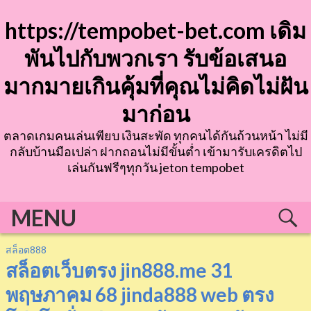
Skip
https://tempobet-bet.com เดิม
to
content
พันไปกับพวกเรา รับข้อเสนอ
มากมายเกินคุ้มที่คุณไม่คิดไม่ฝัน
มาก่อน
ตลาดเกมคนเล่นเพียบ เงินสะพัด ทุกคนได้กันถ้วนหน้า ไม่มี
กลับบ้านมือเปล่า ฝากถอนไม่มีขั้นต่ำ เข้ามารับเครดิตไป
เล่นกันฟรีๆทุกวัน jeton tempobet
MENU
สล็อต888
สล็อตเว็บตรง jin888.me 31
พฤษภาคม 68 jinda888 web ตรง