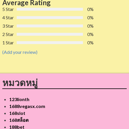
Average Rating
5 Star
0%
4 Star
0%
3 Star
0%
2 Star
0%
1 Star
0%
(Add your review)
หมวดหมู่
123lionth
1688vegasx.com
168slot
168สล็อต
188bet