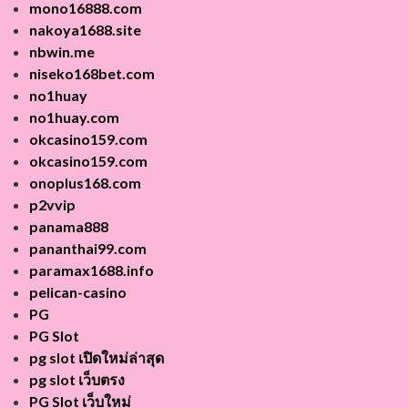
mono16888.com
nakoya1688.site
nbwin.me
niseko168bet.com
no1huay
no1huay.com
okcasino159.com
okcasino159.com
onoplus168.com
p2vvip
panama888
pananthai99.com
paramax1688.info
pelican-casino
PG
PG Slot
pg slot เปิดใหม่ล่าสุด
pg slot เว็บตรง
PG Slot เว็บใหม่