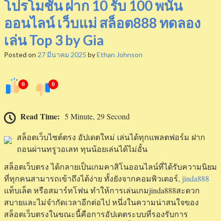
โปรโมชั่น ฝาก 10 รับ 100 พนัน
ออนไลน์ เว็บแม่ สล็อต888 ทดลอง
เล่น Top 3 by Gia
Posted on
27 มีนาคม 2025
by
Ethan Johnson
0
0
Read Time:
5 Minute, 29 Second
สล็อตเว็บไซต์ตรง อัปเดตใหม่ เล่นได้ทุกแพลตฟอร์ม ฝาก
ถอนผ่านทรูวอเลท ทุนน้อยเล่นได้ไม่อั้น
สล็อตเว็บตรง ได้กลายเป็นเกมคาสิโนออนไลน์ที่ได้รับความนิยม
ที่ทุกคนสามารถเข้าถึงได้ง่าย ทั้งยังจากคอมพิวเตอร์,
jinda888
แท็บเล็ต หรือสมาร์ทโฟน ทำให้การเล่นเกมjinda888สะดวก
สบายและไม่จำกัดเวลาอีกต่อไป หนึ่งในความน่าสนใจของ
สล็อตเว็บตรงในขณะนี้คือการอัปเดตระบบที่รองรับการ