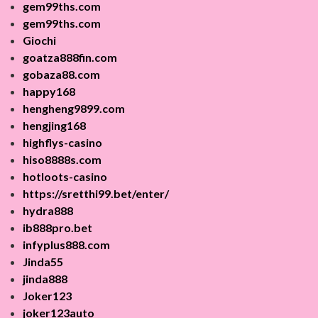
gem99ths.com
gem99ths.com
Giochi
goatza888fin.com
gobaza88.com
happy168
hengheng9899.com
hengjing168
highflys-casino
hiso8888s.com
hotloots-casino
https://sretthi99.bet/enter/
hydra888
ib888pro.bet
infyplus888.com
Jinda55
jinda888
Joker123
joker123auto