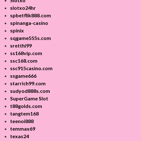
Slotxo
slotxo24hr
spbetflik888.com
spinanga-casino
spinix
sqgame555s.com
sretthi99
ss168vip.com
ssc168.com
ssc915casino.com
ssgame666
starrich99.com
sudyod888s.com
SuperGame Slot
t88golds.com
tangtem168
teenoi888
temmax69
texas24