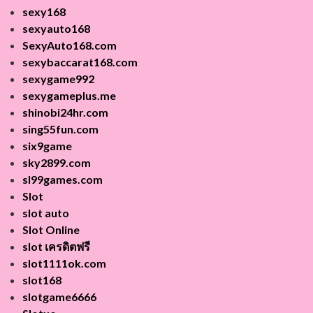
sexy168
sexyauto168
SexyAuto168.com
sexybaccarat168.com
sexygame992
sexygameplus.me
shinobi24hr.com
sing55fun.com
six9game
sky2899.com
sl99games.com
Slot
slot auto
Slot Online
slot เครดิตฟรี
slot1111ok.com
slot168
slotgame6666