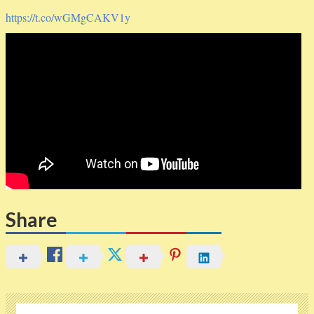
https://t.co/wGMgCAKV1y
Share