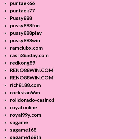
puntaek66
puntaek77
Pussy888
pussy888fun
pussy888play
pussy888win
ramclubx.com
rasri365day.com
redkong89
RENO88WIN.COM
RENO88WIN.COM
rich8188.com
rockstar66m
rolldorado-casino1
royal online
royal99y.com
sagame
sagame168
sagame168th