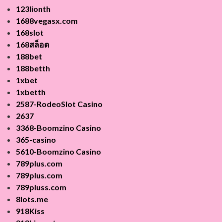
123lionth
1688vegasx.com
168slot
168สล็อต
188bet
188betth
1xbet
1xbetth
2587-RodeoSlot Casino
2637
3368-Boomzino Casino
365-casino
5610-Boomzino Casino
789plus.com
789plus.com
789pluss.com
8lots.me
918Kiss