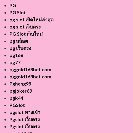
PG
PG Slot
pg slot เปิดใหม่ล่าสุด
pg slot เว็บตรง
PG Slot เว็บใหม่
pg สล็อต
pg เว็บตรง
pg168
pg77
pggold168bet.com
pggold168bet.com
Pgheng99
pgjoker69
pgk44
PGSlot
pgslot ทางเข้า
Pgslot เว็บตรง
Pgslot เว็บตรง