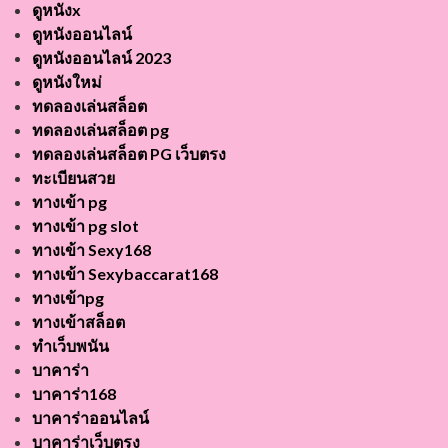
ดูหนังx
ดูหนังออนไลน์
ดูหนังออนไลน์ 2023
ดูหนังใหม่
ทดลองเล่นสล็อต
ทดลองเล่นสล็อต pg
ทดลองเล่นสล็อต PG เว็บตรง
ทะเบียนสวย
ทางเข้า pg
ทางเข้า pg slot
ทางเข้า Sexy168
ทางเข้า Sexybaccarat168
ทางเข้าpg
ทางเข้าสล็อต
ทำเว็บพนัน
บาคาร่า
บาคาร่า168
บาคาร่าออนไลน์
บาคาร่าเว็บตรง