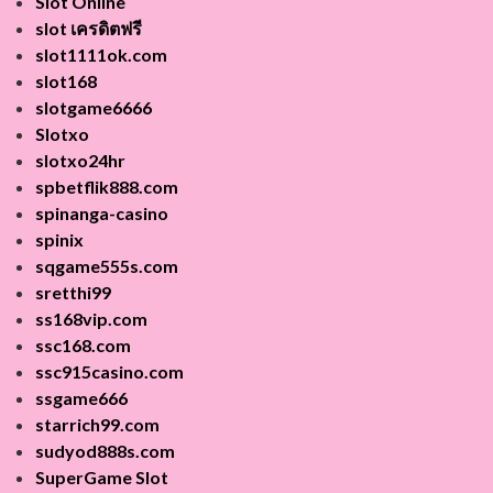
Slot Online
slot เครดิตฟรี
slot1111ok.com
slot168
slotgame6666
Slotxo
slotxo24hr
spbetflik888.com
spinanga-casino
spinix
sqgame555s.com
sretthi99
ss168vip.com
ssc168.com
ssc915casino.com
ssgame666
starrich99.com
sudyod888s.com
SuperGame Slot