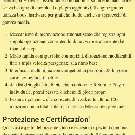
tecnologia HTML5, assicurando compatibilità su tutte le piattaforme
senza bisogno di download o plugin aggiuntivi. Il engine grafico
utilizza boost hardware per grafiche fluide anche su apparecchi di
gamma media.
Meccanismo di archiviazione automatizzato che registra ogni
singola operazione, consentendo di riavviare esattamente dal
istante di stop
Modo rapida configurabile con rapidità di rotazione modificabili
fino a tripla velocità paragonate alla ritmo base
Interfaccia multilingua con compatibilità per sopra 25 lingue e
currency regionali incluse
Analisi dettagliate in diretta che monitorano Return to Player
individuale, premi passate e schemi di gioco propri
Feature ripetizione che consente di rivedere le ultime 100
rotazioni con la totalità dei i particolari delle combo premianti
Protezione e Certificazioni
Qualsiasi aspetto del presente gioco è esposto a ispezioni continue
da opera di organismi di controllo internazionali. Il Generatore di