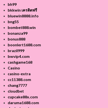
bh99
bkkwin เครดิตฟรี
bluewin8888.info
bng55
bombet888.win
bonanza99
bonus888
boonlert1688.com
brazil999
bwvip4.com
cashgame168
Casino
casino-extra
cc11388.com
chang7777
cloudbet
cupcake88x.com
daruma1688.com