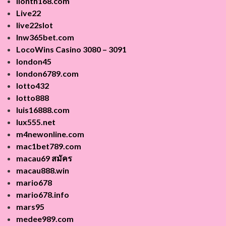
lionth168.com
Live22
live22slot
lnw365bet.com
LocoWins Casino 3080 – 3091
london45
london6789.com
lotto432
lotto888
luis16888.com
lux555.net
m4newonline.com
mac1bet789.com
macau69 สมัคร
macau888.win
mario678
mario678.info
mars95
medee989.com