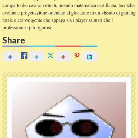
comparto dei casino virtuali, unendo matematica certificata, tecniche
evoluta e progettazione orientato al giocatore in un vissuto di gaming
totale e coinvolgente che appaga sia i player saltuari che i
professionisti più rigorosi.
Share