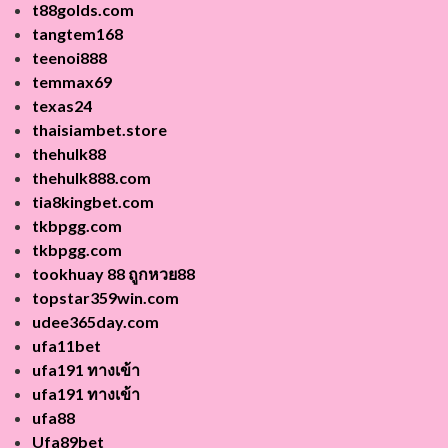
t88golds.com
tangtem168
teenoi888
temmax69
texas24
thaisiambet.store
thehulk88
thehulk888.com
tia8kingbet.com
tkbpgg.com
tkbpgg.com
tookhuay 88 ถูกหวย88
topstar359win.com
udee365day.com
ufa11bet
ufa191 ทางเข้า
ufa191 ทางเข้า
ufa88
Ufa89bet