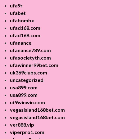
ufa9r
ufabet
ufabombx
ufad168.com
ufad168.com
ufanance
ufanance789.com
ufasocietyth.com
ufawinner99bet.com
uk369clubs.com
uncategorized
usa899.com
usa899.com
ut9winwin.com
vegasisland168bet.com
vegasisland168bet.com
ver888.vip
viperpro1.com