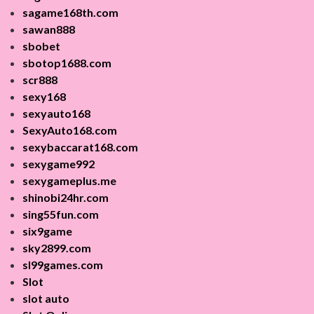
sagame168th.com
sawan888
sbobet
sbotop1688.com
scr888
sexy168
sexyauto168
SexyAuto168.com
sexybaccarat168.com
sexygame992
sexygameplus.me
shinobi24hr.com
sing55fun.com
six9game
sky2899.com
sl99games.com
Slot
slot auto