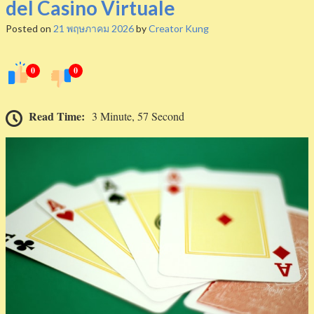
del Casino Virtuale
Posted on
21 พฤษภาคม 2026
by
Creator Kung
0
0
Read Time:
3 Minute, 57 Second