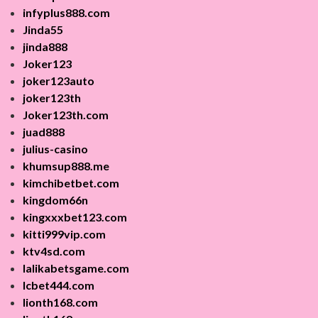
infyplus888.com
Jinda55
jinda888
Joker123
joker123auto
joker123th
Joker123th.com
juad888
julius-casino
khumsup888.me
kimchibetbet.com
kingdom66n
kingxxxbet123.com
kitti999vip.com
ktv4sd.com
lalikabetsgame.com
lcbet444.com
lionth168.com