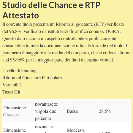
Studio delle Chance e RTP
Attestato
Il corrente titolo presenta un Ritorno al giocatore (RTP) verificato
del 96,8%, verificato da istituti terzi di verifica come eCOGRA.
Questo dato incarna un aspetto controllabile e pubblicamente
consultabile tramite la documentazione ufficiale formale del titolo. Il
parametro è maggiore alla media del comparto, che si colloca attorno
a al 95-96% per la maggior parte dei titoli da casino virtuali.
Livello di Gaming
Ritorno al Giocatore Particolare
Variabilità
Tasso Hit
novantasette
Dimensione
virgola due
Bassa
28,5%
Classica
percento
novantasei
Dimensione
Moderata-