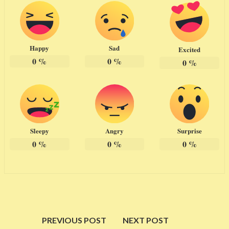
Happy
Sad
Excited
0
%
0
%
0
%
Sleepy
Angry
Surprise
0
%
0
%
0
%
Post
PREVIOUS POST
NEXT POST