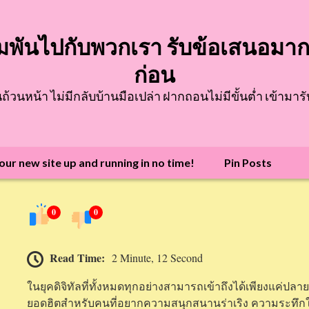
มพันไปกับพวกเรา รับข้อเสนอมากมา
ก่อน
้วนหน้า ไม่มีกลับบ้านมือเปล่า ฝากถอนไม่มีขั้นต่ำ เข้ามาร
our new site up and running in no time!
Pin Posts
0
0
Read Time:
2 Minute, 12 Second
ในยุคดิจิทัลที่ทั้งหมดทุกอย่างสามารถเข้าถึงได้เพียงแค่ปลาย
ยอดฮิตสำหรับคนที่อยากความสนุกสนานร่าเริง ความระทึกใ