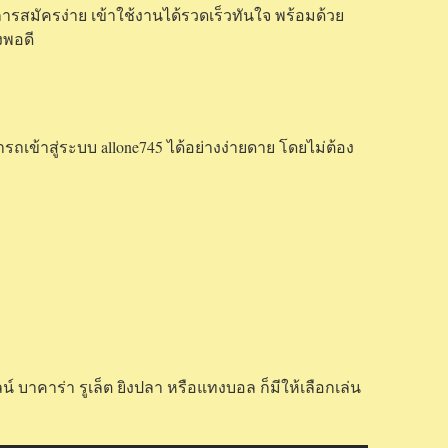
สมัครง่าย เข้าใช้งานได้รวดเร็วทันใจ พร้อมด้วย
งพอดี
ถเข้าสู่ระบบ allone745 ได้อย่างง่ายดาย โดยไม่ต้อง
 บาคาร่า รูเล็ต ยิงปลา หรือแทงบอล ก็มีให้เลือกเล่น