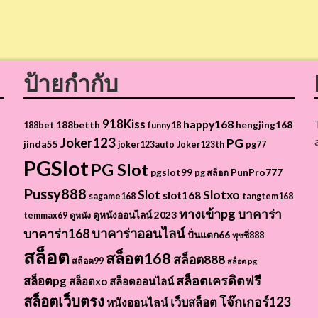
ป้ายกำกับ
918Kiss
happy168
188betth
hengjing168
188bet
funny18
Joker123
PG
jinda55
joker123auto
Joker123th
pg77
PGSlot
PG Slot
pgslot99
PunPro777
pg สล็อต
Pussy888
Slotxo
Slot
slot168
sagame168
tangtem168
ทางเข้าpg
บาคาร่า
ดูหนังออนไลน์ 2023
temmax69
ดูหนัง
บาคาร่า168
บาคาร่าออนไลน์
ปั่นแตก66
พุซซี่888
สล็อต
สล็อต168
สล็อต888
สล็อต99
สล็อต pg
สล็อตเครดิตฟรี
สล็อตpg
สล็อตxo
สล็อตออนไลน์
สล็อตเว็บตรง
โจ๊กเกอร์123
เว็บสล็อต
หนังออนไลน์