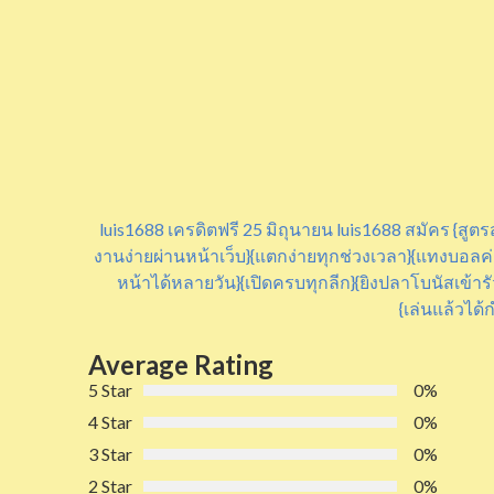
Post
luis1688 เครดิตฟรี 25 มิถุนายน luis1688 สมัคร {สูต
navigation
งานง่ายผ่านหน้าเว็บ}{แตกง่ายทุกช่วงเวลา}{แทงบอลค่า
หน้าได้หลายวัน}{เปิดครบทุกลีก}{ยิงปลาโบนัสเข้าร
{เล่นแล้วได้
Average Rating
5 Star
0%
4 Star
0%
3 Star
0%
2 Star
0%