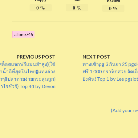
Excited
0
%
0
%
0
%
allone745
PREVIOUS POST
NEXT POST
รสล็อตแจกฟรีแม่นยำสูง}{ใช้
ทางเข้าpg 3 กันยา 25 pgslo
น้ำดีที่สุดในไทย}{แทงล่วง
ฟรี 1,000 กราฟิกสวย จัดเต็
ัวๆ}{ปลาตายง่ายกระสุนถูก}
ยังทัน! Top 1 by Lee pgsl
กำไรชัวร์} Top 44 by Devon
(Add your re