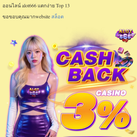
ออนไลน์ alot666 แตกง่าย Top 13
ขอขอบคุณมากwebsite
สล็อต