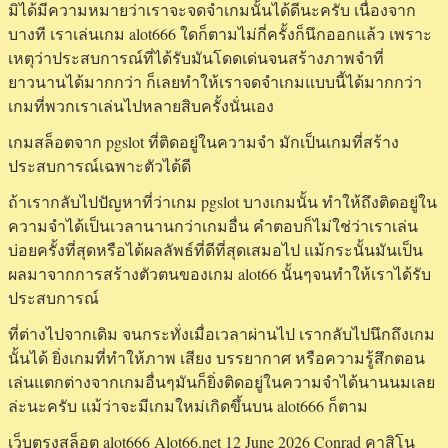
มิได้มีความหมายว่าเราจะจดจำเกมนั้นได้ดีนะครับ เนื่องจาก
บางที เราเล่นเกม alot666 ใดก็ตามไม่กี่ครั้งก็นึกออกแล้ว เพราะ
เหตุว่าประสบการณ์ที่ได้รับมันโดดเด่นจนสร้างภาพจำที่
ยาวนานได้มากกว่า ก็เลยทำให้เราจดจำเกมแบบนี้ได้มากกว่า
เกมที่พวกเราเล่นไปหลายสิบครั้งนั่นเอง
เกมสล็อตจาก pgslot ที่ติดอยู่ในความจำ มักเป็นเกมที่สร้าง
ประสบการณ์เฉพาะตัวได้ดี
ถ้าเรากลับไปปัญหาที่ว่าเกม pgslot บางเกมนั้น ทำให้ถึงติดอยู่ใน
ความจำได้เป็นเวลานานกว่าเกมอื่น คำตอบก็ไม่ใช่ว่าเราเล่น
บ่อยครั้งที่สุดหรือได้ผลลัพธ์ที่ดีที่สุดเสมอไป แม้กระนั้นมันเป็น
ผลมาจากการสร้างตัวตนของเกม alot66 นั้นๆจนทำให้เราได้รับ
ประสบการณ์
ที่ต่างไปจากเดิม จนกระทั่งเมื่อเวลาผ่านไป เรากลับไปนึกถึงเกม
นั้นได้ ยิ่งเกมที่ทำให้ภาพ เสียง บรรยากาศ หรือความรู้สึกตอน
เล่นแตกต่างจากเกมอื่นๆมันก็ยิ่งติดอยู่ในความจำได้นานนมเลย
ล่ะนะครับ แม้ว่าจะมีเกมใหม่เกิดขึ้นบน alot666 ก็ตาม
เว็บตรงสล็อต alot666 Alot66.net 12 June 2026 Conrad คาสิโน