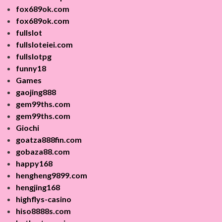
fox689ok.com
fox689ok.com
fullslot
fullsloteiei.com
fullslotpg
funny18
Games
gaojing888
gem99ths.com
gem99ths.com
Giochi
goatza888fin.com
gobaza88.com
happy168
hengheng9899.com
hengjing168
highflys-casino
hiso8888s.com