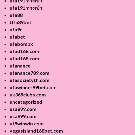
ufa191 ทางเข้า
ufa191 ทางเข้า
ufa88
Ufa89bet
ufa9r
ufabet
ufabombx
ufad168.com
ufad168.com
ufanance
ufanance789.com
ufasocietyth.com
ufawinner99bet.com
uk369clubs.com
uncategorized
usa899.com
usa899.com
ut9winwin.com
vegasisland168bet.com