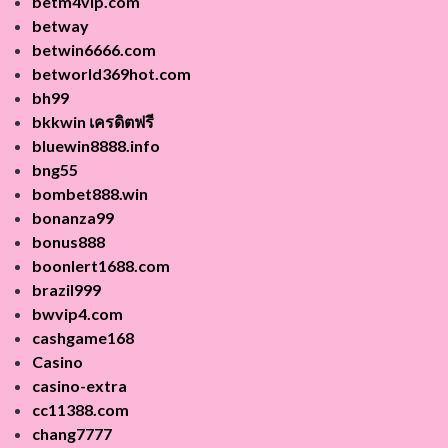
betm4vip.com
betway
betwin6666.com
betworld369hot.com
bh99
bkkwin เครดิตฟรี
bluewin8888.info
bng55
bombet888.win
bonanza99
bonus888
boonlert1688.com
brazil999
bwvip4.com
cashgame168
Casino
casino-extra
cc11388.com
chang7777