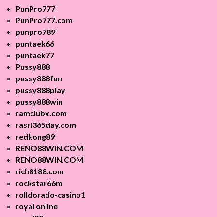
PunPro777
PunPro777.com
punpro789
puntaek66
puntaek77
Pussy888
pussy888fun
pussy888play
pussy888win
ramclubx.com
rasri365day.com
redkong89
RENO88WIN.COM
RENO88WIN.COM
rich8188.com
rockstar66m
rolldorado-casino1
royal online