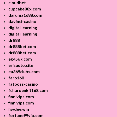
cloudbet
cupcake88x.com
daruma1688.com
davinci-casino
digital learning
digital learning
dr888
dr888bet.com
dr888bet.com
ek4567.com
erisauto.site
eu369clubs.com
faro168
fatboss-casino
fcharoenkit168.com
finnivips.com
finnivips.com
fiwdee.win
fortune99vip.com