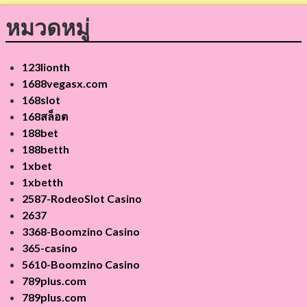
หมวดหมู่
123lionth
1688vegasx.com
168slot
168สล็อต
188bet
188betth
1xbet
1xbetth
2587-RodeoSlot Casino
2637
3368-Boomzino Casino
365-casino
5610-Boomzino Casino
789plus.com
789plus.com