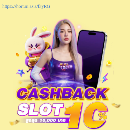
https://shorturl.asia/f3yRG