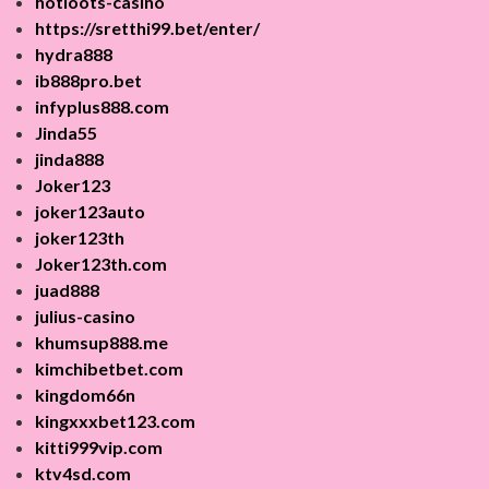
hotloots-casino
https://sretthi99.bet/enter/
hydra888
ib888pro.bet
infyplus888.com
Jinda55
jinda888
Joker123
joker123auto
joker123th
Joker123th.com
juad888
julius-casino
khumsup888.me
kimchibetbet.com
kingdom66n
kingxxxbet123.com
kitti999vip.com
ktv4sd.com