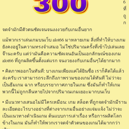
6
ที่
ถู
ก
จดจำมักมีตัวตนชัดเจนจนงงงวยกับเกมอื่นยาก
แม้พวกเราเล่นเกมบนเว็บ alot66 มาหลายเกม สิ่งที่ทำให้บางเกม
ยังคงอยู่ในความทรงจำเสมอ ไม่ใช่ปริมาณครั้งที่เข้าไปเล่นเลย
จ๊านะครับ แต่ว่ามันคือความชัดเจนอันเป็นเอกลักษณ์ของเกม
alot66 ที่ถูกผลิตขึ้นตั้งแต่แรก จนงวยงงกับเกมอื่นๆได้ยากมาก
• คิดภาพออกในทันที: บางเกมเพียงแค่ได้ยินชื่อ เราก็คิดได้แล้ว
ล่ะครับ เราสามารถระลึกถึงภาพรวมของเกมได้ทันที ไม่ว่าจะ
เป็นธีมเกม ฉาก หรือบรรยากาศภายในเกม ซึ่งมันก็ทำให้เกม
พวกนี้ไม่ถูกกลืนหายไปจากปริมาณเกมเยอะมากบนเว็บ
• มีแนวทางเสนอไม่มีใครเหมือน: เกม สล็อต ที่ถูกจดจำมักมีราน
ละเอียดอะไรบางอย่างที่ต่างจากเกมอื่นอย่างแจ่มแจ้ง ไม่ว่าจะ
เป็นแนวทางดำเนินเกม ต้นแบบการเล่าเรื่อง หรือการผลิตโลก
ข้างในเกม มันก็ทำให้พวกเราจดจำตัวตนของเกมได้มากกว่า