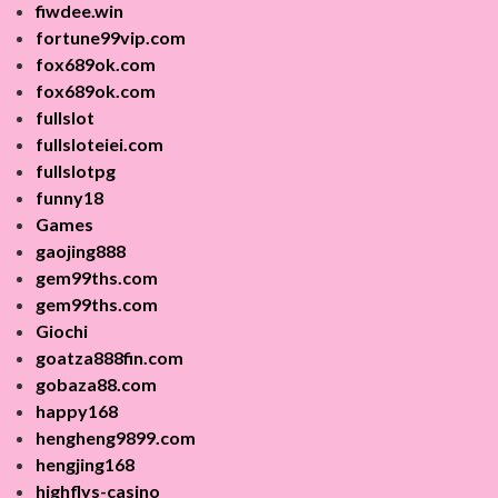
fiwdee.win
fortune99vip.com
fox689ok.com
fox689ok.com
fullslot
fullsloteiei.com
fullslotpg
funny18
Games
gaojing888
gem99ths.com
gem99ths.com
Giochi
goatza888fin.com
gobaza88.com
happy168
hengheng9899.com
hengjing168
highflys-casino