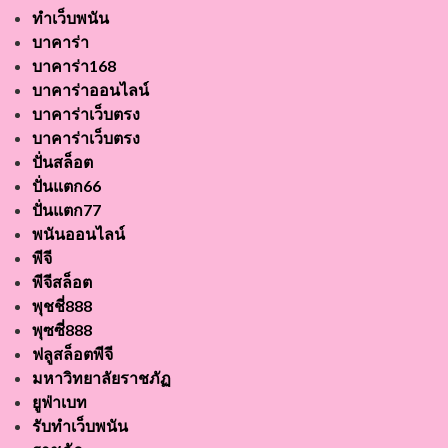
ทำเว็บพนัน
บาคาร่า
บาคาร่า168
บาคาร่าออนไลน์
บาคาร่าเว็บตรง
บาคาร่าเว็บตรง
ปั่นสล็อต
ปั่นแตก66
ปั่นแตก77
พนันออนไลน์
พีจี
พีจีสล็อต
พุชชี่888
พุซซี่888
ฟลูสล็อตพีจี
มหาวิทยาลัยราชภัฏ
ยูฟ่าเบท
รับทำเว็บพนัน