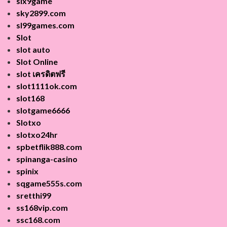
six9game
sky2899.com
sl99games.com
Slot
slot auto
Slot Online
slot เครดิตฟรี
slot1111ok.com
slot168
slotgame6666
Slotxo
slotxo24hr
spbetflik888.com
spinanga-casino
spinix
sqgame555s.com
sretthi99
ss168vip.com
ssc168.com