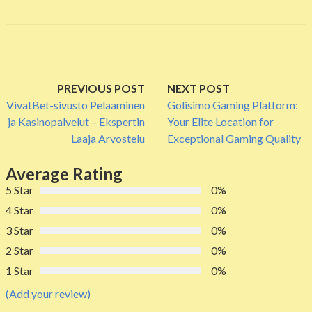
Post
PREVIOUS POST
NEXT POST
VivatBet-sivusto Pelaaminen
Golisimo Gaming Platform:
navigation
ja Kasinopalvelut – Ekspertin
Your Elite Location for
Laaja Arvostelu
Exceptional Gaming Quality
Average Rating
5 Star
0%
4 Star
0%
3 Star
0%
2 Star
0%
1 Star
0%
(Add your review)