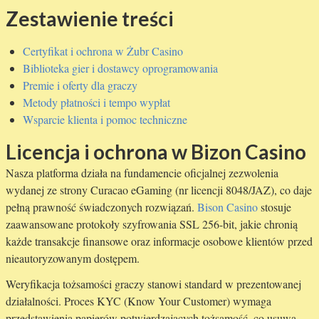
Zestawienie treści
Certyfikat i ochrona w Żubr Casino
Biblioteka gier i dostawcy oprogramowania
Premie i oferty dla graczy
Metody płatności i tempo wypłat
Wsparcie klienta i pomoc techniczne
Licencja i ochrona w Bizon Casino
Nasza platforma działa na fundamencie oficjalnej zezwolenia
wydanej ze strony Curacao eGaming (nr licencji 8048/JAZ), co daje
pełną prawność świadczonych rozwiązań.
Bison Casino
stosuje
zaawansowane protokoły szyfrowania SSL 256-bit, jakie chronią
każde transakcje finansowe oraz informacje osobowe klientów przed
nieautoryzowanym dostępem.
Weryfikacja tożsamości graczy stanowi standard w prezentowanej
działalności. Proces KYC (Know Your Customer) wymaga
przedstawienia papierów potwierdzających tożsamość, co usuwa