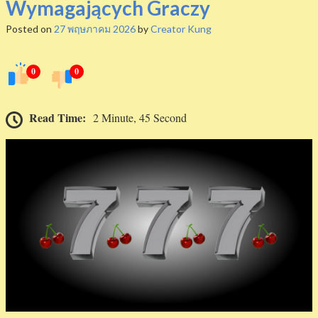
Wymagających Graczy
Posted on
27 พฤษภาคม 2026
by
Creator Kung
0
0
Read Time:
2 Minute, 45 Second