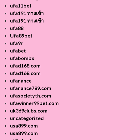
ufa11bet
ufa191 ทางเข้า
ufa191 ทางเข้า
ufa88
Ufa89bet
ufa9r
ufabet
ufabombx
ufad168.com
ufad168.com
ufanance
ufanance789.com
ufasocietyth.com
ufawinner99bet.com
uk369clubs.com
uncategorized
usa899.com
usa899.com