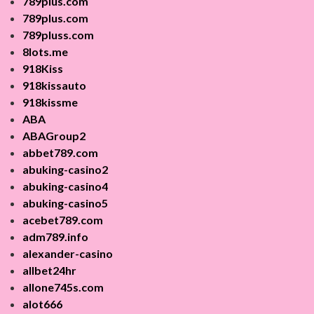
789plus.com
789plus.com
789pluss.com
8lots.me
918Kiss
918kissauto
918kissme
ABA
ABAGroup2
abbet789.com
abuking-casino2
abuking-casino4
abuking-casino5
acebet789.com
adm789.info
alexander-casino
allbet24hr
allone745s.com
alot666