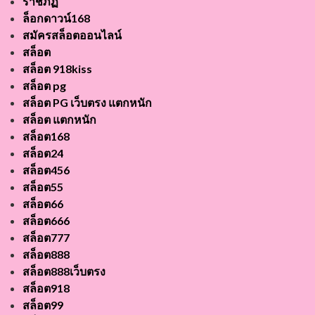
ราชภัฏ
ล็อกดาวน์168
สมัครสล็อตออนไลน์
สล็อต
สล็อต 918kiss
สล็อต pg
สล็อต PG เว็บตรง แตกหนัก
สล็อต แตกหนัก
สล็อต168
สล็อต24
สล็อต456
สล็อต55
สล็อต66
สล็อต666
สล็อต777
สล็อต888
สล็อต888เว็บตรง
สล็อต918
สล็อต99