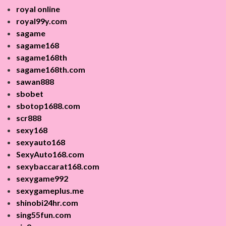
royal online
royal99y.com
sagame
sagame168
sagame168th
sagame168th.com
sawan888
sbobet
sbotop1688.com
scr888
sexy168
sexyauto168
SexyAuto168.com
sexybaccarat168.com
sexygame992
sexygameplus.me
shinobi24hr.com
sing55fun.com