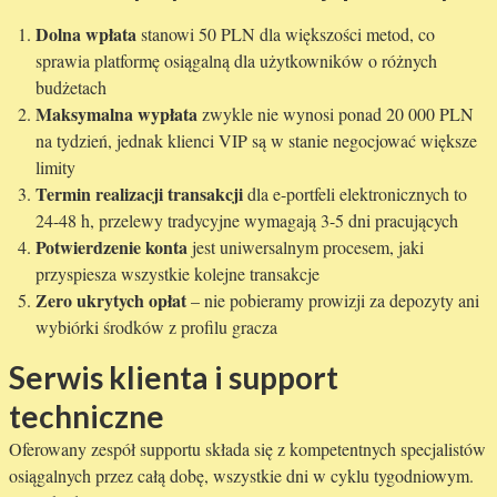
Dolna wpłata
stanowi 50 PLN dla większości metod, co
sprawia platformę osiągalną dla użytkowników o różnych
budżetach
Maksymalna wypłata
zwykle nie wynosi ponad 20 000 PLN
na tydzień, jednak klienci VIP są w stanie negocjować większe
limity
Termin realizacji transakcji
dla e-portfeli elektronicznych to
24-48 h, przelewy tradycyjne wymagają 3-5 dni pracujących
Potwierdzenie konta
jest uniwersalnym procesem, jaki
przyspiesza wszystkie kolejne transakcje
Zero ukrytych opłat
– nie pobieramy prowizji za depozyty ani
wybiórki środków z profilu gracza
Serwis klienta i support
techniczne
Oferowany zespół supportu składa się z kompetentnych specjalistów
osiągalnych przez całą dobę, wszystkie dni w cyklu tygodniowym.