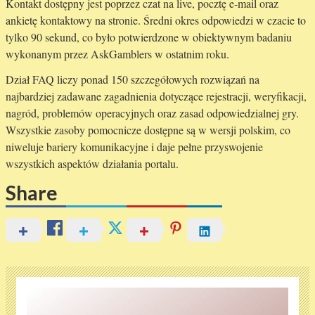
Kontakt dostępny jest poprzez czat na live, pocztę e-mail oraz
ankietę kontaktowy na stronie. Średni okres odpowiedzi w czacie to
tylko 90 sekund, co było potwierdzone w obiektywnym badaniu
wykonanym przez AskGamblers w ostatnim roku.
Dział FAQ liczy ponad 150 szczegółowych rozwiązań na
najbardziej zadawane zagadnienia dotyczące rejestracji, weryfikacji,
nagród, problemów operacyjnych oraz zasad odpowiedzialnej gry.
Wszystkie zasoby pomocnicze dostępne są w wersji polskim, co
niweluje bariery komunikacyjne i daje pełne przyswojenie
wszystkich aspektów działania portalu.
Share