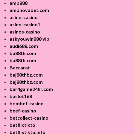
amb888
ambnovabet.com
asino-casino
asino-casino1
asinos-casino
askyouwin888 vip
audi688.com
ba88th.com
ba88th.com
Baccarat
baj88thbz.com
baj88thbz.com
bar4game24hr.com
baslot168
bdmbet-casino
beef-casino
betcollect-casino
betflixtikto
betflixtikto.info