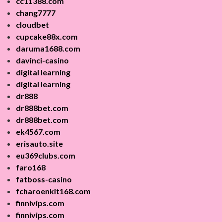
cc11388.com
chang7777
cloudbet
cupcake88x.com
daruma1688.com
davinci-casino
digital learning
digital learning
dr888
dr888bet.com
dr888bet.com
ek4567.com
erisauto.site
eu369clubs.com
faro168
fatboss-casino
fcharoenkit168.com
finnivips.com
finnivips.com