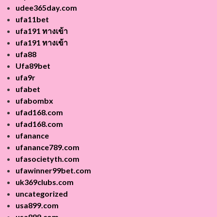
udee365day.com
ufa11bet
ufa191 ทางเข้า
ufa191 ทางเข้า
ufa88
Ufa89bet
ufa9r
ufabet
ufabombx
ufad168.com
ufad168.com
ufanance
ufanance789.com
ufasocietyth.com
ufawinner99bet.com
uk369clubs.com
uncategorized
usa899.com
usa899.com