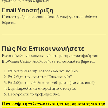
ερωτήσεων ή προβλημάτων.
Email Υποστήριξη
Η υποστήριξη μέσω email είναι ιδανική για πιο σύνθετα
θέματα.
Πώς Να Επικοινωνήσετε
Είναι εύκολο να επικοινωνήσετε με την υποστήριξη του
BroWinner Casino. Ακολουθήστε τα παρακάτω βήματα:
Επισκεφθείτε την ιστοσελίδα του καζίνο.
Επιλέξτε την ενότητα “Επικοινωνία”.
Επιλέξτε τη μέθοδο που επιθυμείτε (live chat, email).
Συμπληρώστε τα απαραίτητα στοιχεία.
Περιγράψτε το πρόβλημά σας.
Η υποστήριξη πελατών είναι ζωτικής σημασίας για την