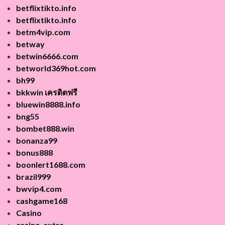
betflixtikto.info
betflixtikto.info
betm4vip.com
betway
betwin6666.com
betworld369hot.com
bh99
bkkwin เครดิตฟรี
bluewin8888.info
bng55
bombet888.win
bonanza99
bonus888
boonlert1688.com
brazil999
bwvip4.com
cashgame168
Casino
casino-extra