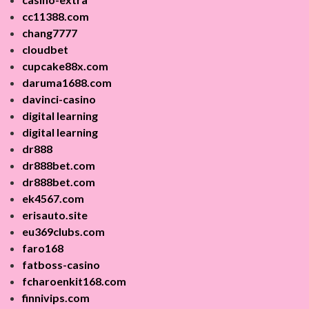
cc11388.com
chang7777
cloudbet
cupcake88x.com
daruma1688.com
davinci-casino
digital learning
digital learning
dr888
dr888bet.com
dr888bet.com
ek4567.com
erisauto.site
eu369clubs.com
faro168
fatboss-casino
fcharoenkit168.com
finnivips.com