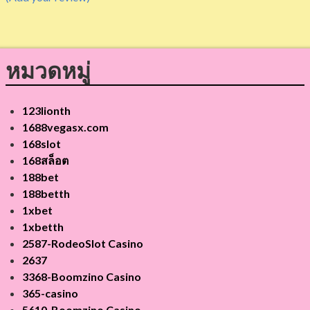
หมวดหมู่
123lionth
1688vegasx.com
168slot
168สล็อต
188bet
188betth
1xbet
1xbetth
2587-RodeoSlot Casino
2637
3368-Boomzino Casino
365-casino
5610-Boomzino Casino