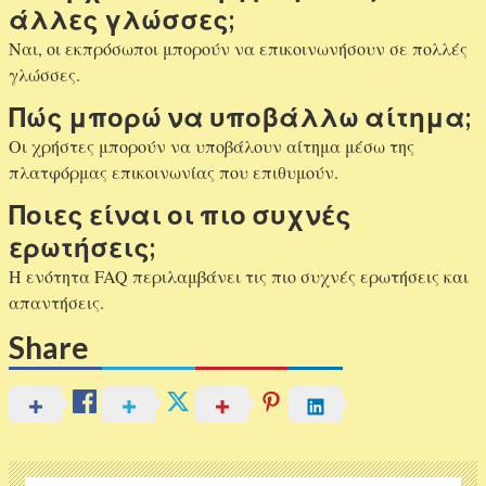
άλλες γλώσσες;
Ναι, οι εκπρόσωποι μπορούν να επικοινωνήσουν σε πολλές
γλώσσες.
Πώς μπορώ να υποβάλλω αίτημα;
Οι χρήστες μπορούν να υποβάλουν αίτημα μέσω της
πλατφόρμας επικοινωνίας που επιθυμούν.
Ποιες είναι οι πιο συχνές
ερωτήσεις;
Η ενότητα FAQ περιλαμβάνει τις πιο συχνές ερωτήσεις και
απαντήσεις.
Share