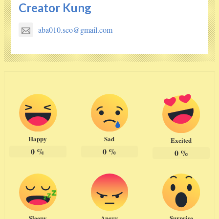
Creator Kung
aba010.seo@gmail.com
Happy
Sad
Excited
0
%
0
%
0
%
Sleepy
Angry
Surprise