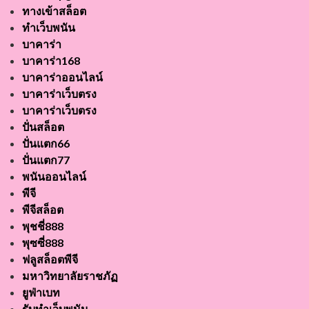
ทางเข้าสล็อต
ทำเว็บพนัน
บาคาร่า
บาคาร่า168
บาคาร่าออนไลน์
บาคาร่าเว็บตรง
บาคาร่าเว็บตรง
ปั่นสล็อต
ปั่นแตก66
ปั่นแตก77
พนันออนไลน์
พีจี
พีจีสล็อต
พุชชี่888
พุซซี่888
ฟลูสล็อตพีจี
มหาวิทยาลัยราชภัฏ
ยูฟ่าเบท
รับทำเว็บพนัน