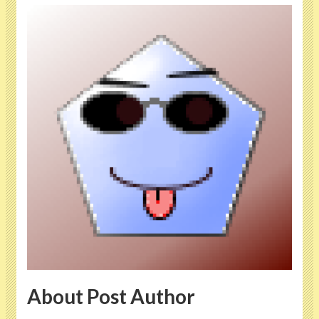
About Post Author