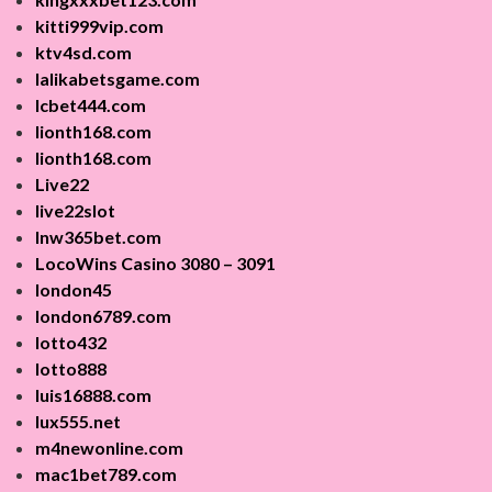
kitti999vip.com
ktv4sd.com
lalikabetsgame.com
lcbet444.com
lionth168.com
lionth168.com
Live22
live22slot
lnw365bet.com
LocoWins Casino 3080 – 3091
london45
london6789.com
lotto432
lotto888
luis16888.com
lux555.net
m4newonline.com
mac1bet789.com