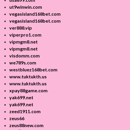
ut9winwin.com
vegasisland168bet.com
vegasisland168bet.com
ver888.vip
viperpro1.com
vipmgm8.net
vipmgm8.net
visdomm.com
we789s.com
westbluez168bet.com
www.tuktukth.us
www.tuktukth.us
xpay88game.com
yak699.net
yak699.net
zeed1911.com
zeus66
zeus88new.com