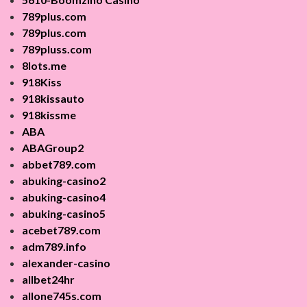
789plus.com
789plus.com
789pluss.com
8lots.me
918Kiss
918kissauto
918kissme
ABA
ABAGroup2
abbet789.com
abuking-casino2
abuking-casino4
abuking-casino5
acebet789.com
adm789.info
alexander-casino
allbet24hr
allone745s.com