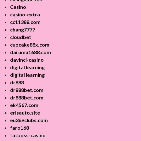
Casino
casino-extra
cc11388.com
chang7777
cloudbet
cupcake88x.com
daruma1688.com
davinci-casino
digital learning
digital learning
dr888
dr888bet.com
dr888bet.com
ek4567.com
erisauto.site
eu369clubs.com
faro168
fatboss-casino