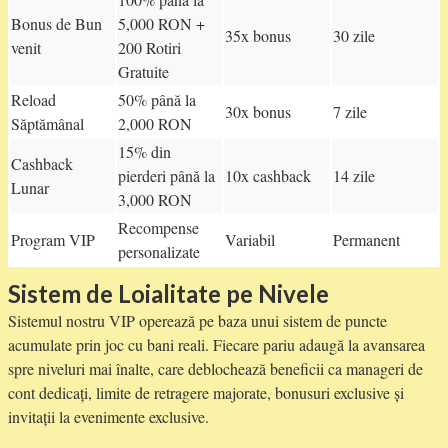
Bonus de Bun
5,000 RON +
35x bonus
30 zile
venit
200 Rotiri
Gratuite
Reload
50% până la
30x bonus
7 zile
Săptămânal
2,000 RON
15% din
Cashback
pierderi până la
10x cashback
14 zile
Lunar
3,000 RON
Recompense
Program VIP
Variabil
Permanent
personalizate
Sistem de Loialitate pe Nivele
Sistemul nostru VIP operează pe baza unui sistem de puncte
acumulate prin joc cu bani reali. Fiecare pariu adaugă la avansarea
spre niveluri mai înalte, care deblochează beneficii ca manageri de
cont dedicați, limite de retragere majorate, bonusuri exclusive și
invitații la evenimente exclusive.