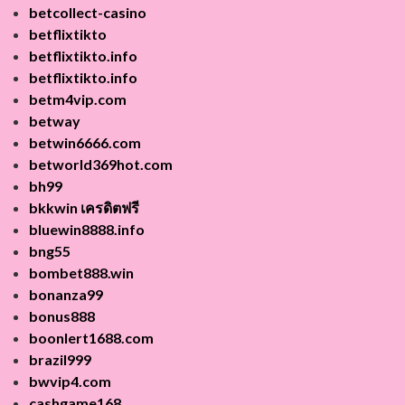
betcollect-casino
betflixtikto
betflixtikto.info
betflixtikto.info
betm4vip.com
betway
betwin6666.com
betworld369hot.com
bh99
bkkwin เครดิตฟรี
bluewin8888.info
bng55
bombet888.win
bonanza99
bonus888
boonlert1688.com
brazil999
bwvip4.com
cashgame168