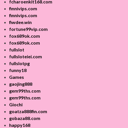
fcharoenkit168.com
finnivips.com
finnivips.com
fiwdee.win
fortune99vip.com
fox689ok.com
fox689ok.com
fullslot
fullsloteiei.com
fullslotpg
funny18
Games
gaojing888
gem99ths.com
gem99ths.com
Giochi
goatza888fin.com
gobaza88.com
happy168