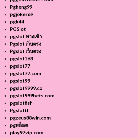
Pgheng99
pgjoker69
pgk44
PGSlot
pgslot ทางเข้า
Pgslot เว็บตรง
Pgslot เว็บตรง
pgslot168
pgslot77
pgslot77.com
pgslot99
pgslot9999.co
pgslot999bets.com
pgslotfish
Pgslotth
pgzeus88win.com
pgสล็อต
play97vip.com