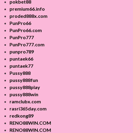
pokbet88
premium66.info
proded888x.com
PunPro66
PunPro66.com
PunPro777
PunPro777.com
punpro789
puntaek66
puntaek77
Pussy888
pussy888fun
pussy888play
pussy888win
ramclubx.com
rasri365day.com
redkong89
RENO88WIN.COM
RENO88WIN.COM