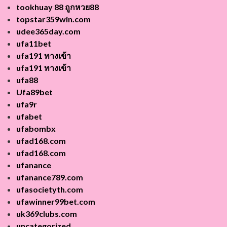
tookhuay 88 ถูกหวย88
topstar359win.com
udee365day.com
ufa11bet
ufa191 ทางเข้า
ufa191 ทางเข้า
ufa88
Ufa89bet
ufa9r
ufabet
ufabombx
ufad168.com
ufad168.com
ufanance
ufanance789.com
ufasocietyth.com
ufawinner99bet.com
uk369clubs.com
uncategorized