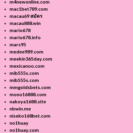
m4newonline.com
mac1bet789.com
macau69 สมัคร
macau888.win
mario678
mario678.info
mars95
medee989.com
meekin365day.com
mexicanoo.com
mib555s.com
mib555s.com
mmgoldsbets.com
mono16888.com
nakoya1688.site
nbwin.me
niseko168bet.com
no1huay
no1huay.com