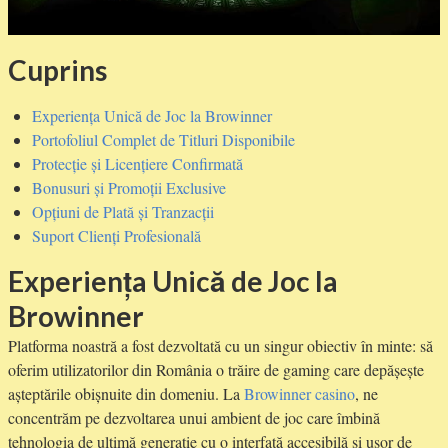
Cuprins
Experiența Unică de Joc la Browinner
Portofoliul Complet de Titluri Disponibile
Protecție și Licențiere Confirmată
Bonusuri și Promoții Exclusive
Opțiuni de Plată și Tranzacții
Suport Clienți Profesională
Experiența Unică de Joc la
Browinner
Platforma noastră a fost dezvoltată cu un singur obiectiv în minte: să
oferim utilizatorilor din România o trăire de gaming care depășește
așteptările obișnuite din domeniu. La
Browinner casino
, ne
concentrăm pe dezvoltarea unui ambient de joc care îmbină
tehnologia de ultimă generație cu o interfață accesibilă și ușor de