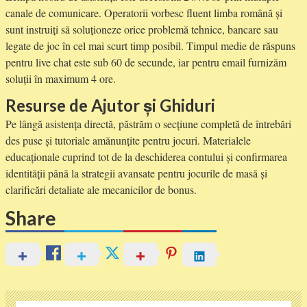
canale de comunicare. Operatorii vorbesc fluent limba română și
sunt instruiți să soluționeze orice problemă tehnice, bancare sau
legate de joc în cel mai scurt timp posibil. Timpul medie de răspuns
pentru live chat este sub 60 de secunde, iar pentru email furnizăm
soluții în maximum 4 ore.
Resurse de Ajutor și Ghiduri
Pe lângă asistența directă, păstrăm o secțiune completă de întrebări
des puse și tutoriale amănunțite pentru jocuri. Materialele
educaționale cuprind tot de la deschiderea contului și confirmarea
identității până la strategii avansate pentru jocurile de masă și
clarificări detaliate ale mecanicilor de bonus.
Share