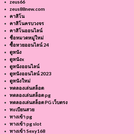
zeus66
zeus88new.com
คาสิโน
คาสิโนครบวงจร
คาสิโนออนไลน์
ชื่อหมวดหมู่ใหม่
ซื้อหวยออนไลน์ 24
ดูหนัง
ดูหนังx
ดูหนังออนไลน์
ดูหนังออนไลน์ 2023
ดูหนังใหม่
ทดลองเล่นสล็อต
ทดลองเล่นสล็อต pg
ทดลองเล่นสล็อต PG เว็บตรง
ทะเบียนสวย
ทางเข้า pg
ทางเข้า pg slot
ทางเข้า Sexy168