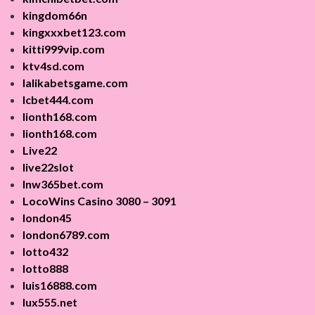
kingdom66n
kingxxxbet123.com
kitti999vip.com
ktv4sd.com
lalikabetsgame.com
lcbet444.com
lionth168.com
lionth168.com
Live22
live22slot
lnw365bet.com
LocoWins Casino 3080 – 3091
london45
london6789.com
lotto432
lotto888
luis16888.com
lux555.net