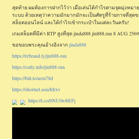
สุดท้าย ผมต้องการฝากไว้ว่า เมื่อเล่นได้กำไรตามจุดมุ่งหม
ระบบ ด้วยเหตุว่าความมักมากมักจะเป็นศัตรูที่ร้ายกาจที่ส
สล็อตออนไลน์ และได้กำไรเข้ากระเป๋าในแต่ละวันครับ!
เกมสล็อตที่มีค่า RTP สูงที่สุด jinda888 jin888.run 8 AUG 
ขอขอบพระคุณอ้างอิงจาก
jinda888
https://rebrand.ly/jin888-run
https://cutly.info/jin888-run
https://bitt.to/aem78d
https://shorturl.asia/hIrxv
https://t.co/0NU0tobEFj