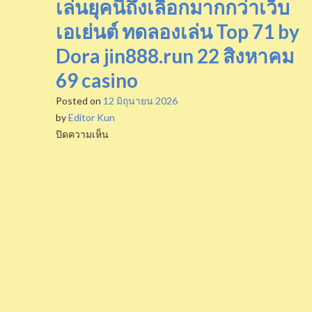
เล่นยุคนี้ถึงเลือกมากกว่าเว็บ
เอเย่นต์ ทดลองเล่น Top 71 by
Dora jin888.run 22 สิงหาคม
69 casino
Posted on
12 มิถุนายน 2026
by
Editor Kun
บน
ปิดความเห็น
เว็บ
แม่
สล็อต888
webใหญ่
สล็อต
เว็บ
ตรง
คือ
อะไร
ทำไม