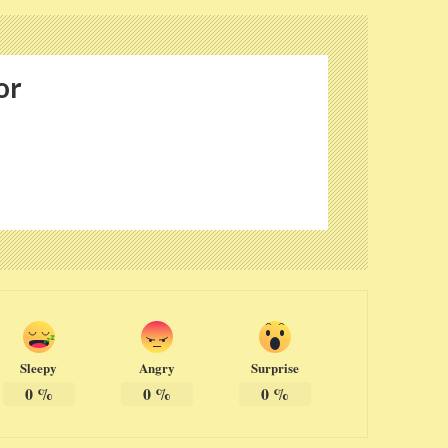
or
Sleepy
Angry
Surprise
0
%
0
%
0
%