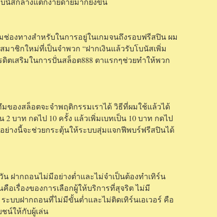
บนัสกลางแตกง่ายดายมากยิ่งขึ้น
พิ่มช่องทางสำหรับในการอยู่ในเกมจนถึงรอบฟรีสปิน ผม
าชิกใหม่ที่เป็นจำพวก “ฝากเงินแล้วรับโบนัสเพิ่ม
นเครดิตเสริมในการปั่นสล็อต888 ตาแรกๆช่วยทำให้พวก
ึมของสล็อตจะจำพฤติกรรมเราได้ วิธีที่ผมใช้แล้วได้
น 2 บาท กดไป 10 ครั้ง แล้วเพิ่มเบทเป็น 10 บาท กดไป
่างนี้จะช่วยกระตุ้นให้ระบบสุ่มแจกฟีพบร์ฟรีสปินได้
วัน ฝากถอนไม่มีอย่างต่ำและไม่จำเป็นต้องทำเทิร์น
ือเรื่องของการเลือกผู้ให้บริการที่สุจริต ไม่มี
ะบบฝากถอนที่ไม่มีขั้นต่ำและไม่ติดเทิร์นเอเวอร์ คือ
น์ให้กับผู้เล่น