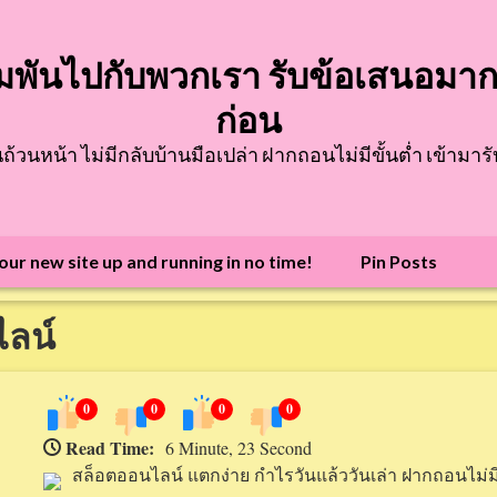
มพันไปกับพวกเรา รับข้อเสนอมากมา
ก่อน
้วนหน้า ไม่มีกลับบ้านมือเปล่า ฝากถอนไม่มีขั้นต่ำ เข้ามาร
our new site up and running in no time!
Pin Posts
ไลน์
0
0
0
0
Read Time:
6 Minute, 23 Second
สล็อตออนไลน์ แตกง่าย กำไรวันแล้ววันเล่า ฝากถอนไม่มี