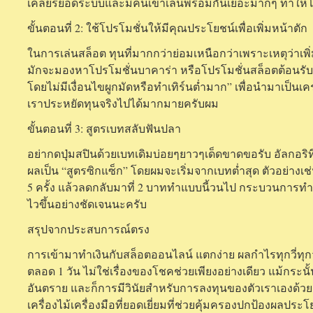
เคลียร์ยอดระบบและมีคนเข้าเล่นพร้อมกันเยอะมากๆ ทำให้โ
ขั้นตอนที่ 2: ใช้โปรโมชั่นให้มีคุณประโยชน์เพื่อเพิ่มหน้าตัก
ในการเล่นสล็อต ทุนที่มากกว่าย่อมเหนือกว่าเพราะเหตุว่าเ
มักจะมองหาโปรโมชั่นบาคาร่า หรือโปรโมชั่นสล็อตต้อนรับสม
โดยไม่มีเงื่อนไขผูกมัดหรือทำเทิร์นต่ำมาก” เพื่อนำมาเป็
เราประหยัดทุนจริงไปได้มากมายครับผม
ขั้นตอนที่ 3: สูตรเบทสลับฟันปลา
อย่ากดปุ่มสปินด้วยเบทเดิมบ่อยๆยาวๆเด็ดขาดขอรับ อัลกอริท
ผลเป็น “สูตรซิกแซ็ก” โดยผมจะเริ่มจากเบทต่ำสุด ตัวอย่างเช่
5 ครั้ง แล้วลดกลับมาที่ 2 บาททำแบบนี้วนไป กระบวนการทำอย
ไวขึ้นอย่างชัดเจนนะครับ
สรุปจากประสบการณ์ตรง
การเข้ามาทำเงินกับสล็อตออนไลน์ แตกง่าย ผลกำไรทุกวี่ทุก
ตลอด 1 วัน ไม่ใช่เรื่องของโชคช่วยเพียงอย่างเดียว แม้กระนั้นค
อันตราย และก็การมีวินัยสำหรับการลงทุนของตัวเราเองด้วย ร
เครื่องไม้เครื่องมือที่ยอดเยี่ยมที่ช่วยคุ้มครองปกป้องผลประโยช