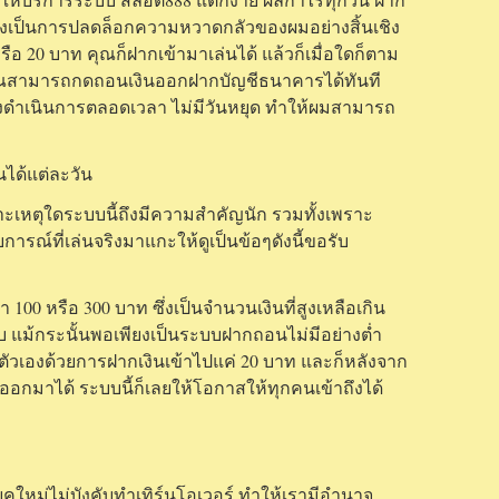
ซึ่งเป็นการปลดล็อกความหวาดกลัวของผมอย่างสิ้นเชิง
รือ 20 บาท คุณก็ฝากเข้ามาเล่นได้ แล้วก็เมื่อใดก็ตาม
่น คุณสามารถกดถอนเงินออกฝากบัญชีธนาคารได้ทันที
ยังดำเนินการตลอดเวลา ไม่มีวันหยุด ทำให้ผมสามารถ
นได้แต่ละวัน
าะเหตุใดระบบนี้ถึงมีความสำคัญนัก รวมทั้งเพราะ
์ที่เล่นจริงมาแกะให้ดูเป็นข้อๆดังนี้ขอรับ
100 หรือ 300 บาท ซึ่งเป็นจำนวนเงินที่สูงเหลือเกิน
บ แม้กระนั้นพอเพียงเป็นระบบฝากถอนไม่มีอย่างต่ำ
ัวเองด้วยการฝากเงินเข้าไปแค่ 20 บาท และก็หลังจาก
ออกมาได้ ระบบนี้ก็เลยให้โอกาสให้ทุกคนเข้าถึงได้
งยุคใหม่ไม่บังคับทำเทิร์นโอเวอร์ ทำให้เรามีอำนาจ