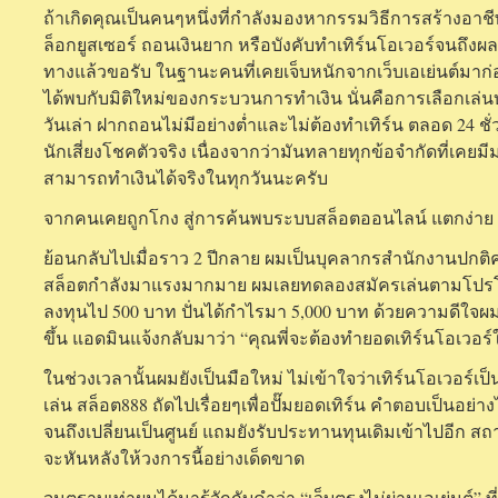
ถ้าเกิดคุณเป็นคนๆหนึ่งที่กำลังมองหากรรมวิธีการสร้างอาชีพ
ล็อกยูสเซอร์ ถอนเงินยาก หรือบังคับทำเทิร์นโอเวอร์จนถึงผ
ทางแล้วขอรับ ในฐานะคนที่เคยเจ็บหนักจากเว็บเอเย่นต์มาก
ได้พบกับมิติใหม่ของกระบวนการทำเงิน นั่นคือการเลือกเล
วันเล่า ฝากถอนไม่มีอย่างต่ำและไม่ต้องทำเทิร์น ตลอด 24 ชั
นักเสี่ยงโชคตัวจริง เนื่องจากว่ามันทลายทุกข้อจำกัดที่เคยมี
สามารถทำเงินได้จริงในทุกวันนะครับ
จากคนเคยถูกโกง สู่การค้นพบระบบสล็อตออนไลน์ แตกง่าย ก
ย้อนกลับไปเมื่อราว 2 ปีกลาย ผมเป็นบุคลากรสำนักงานปกติ
สล็อตกำลังมาแรงมากมาย ผมเลยทดลองสมัครเล่นตามโปรโ
ลงทุนไป 500 บาท ปั่นได้กำไรมา 5,000 บาท ด้วยความดีใจผมก็เ
ขึ้น แอดมินแจ้งกลับมาว่า “คุณพี่จะต้องทำยอดเทิร์นโอเวอ
ในช่วงเวลานั้นผมยังเป็นมือใหม่ ไม่เข้าใจว่าเทิร์นโอเวอร์เป
เล่น สล็อต888 ถัดไปเรื่อยๆเพื่อปั๊มยอดเทิร์น คำตอบเป็นอ
จนถึงเปลี่ยนเป็นศูนย์ แถมยังรับประทานทุนเดิมเข้าไปอ
จะหันหลังให้วงการนี้อย่างเด็ดขาด
จนตราบเท่าผมได้มารู้จักกับคำว่า “เว็บตรงไม่ผ่านเอเย่นต์”