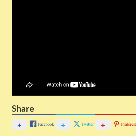
Share
Facebook
Twitter
Pinteres