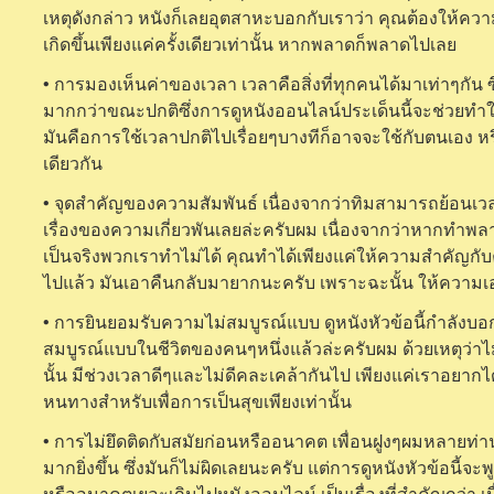
เหตุดังกล่าว หนังก็เลยอุตสาหะบอกกับเราว่า คุณต้องให้ควา
เกิดขึ้นเพียงแค่ครั้งเดียวเท่านั้น หากพลาดก็พลาดไปเลย
• การมองเห็นค่าของเวลา เวลาคือสิ่งที่ทุกคนได้มาเท่าๆกัน
มากกว่าขณะปกติซึ่งการดูหนังออนไลน์ประเด็นนี้จะช่วยทำให้ป
มันคือการใช้เวลาปกติไปเรื่อยๆบางทีก็อาจจะใช้กับตนเอง หรื
เดียวกัน
• จุดสำคัญของความสัมพันธ์ เนื่องจากว่าทิมสามารถย้อนเ
เรื่องของความเกี่ยวพันเลยล่ะครับผม เนื่องจากว่าหากทำพล
เป็นจริงพวกเราทำไม่ได้ คุณทำได้เพียงแค่ให้ความสำคัญกับความเ
ไปแล้ว มันเอาคืนกลับมายากนะครับ เพราะฉะนั้น ให้ความเอ
• การยินยอมรับความไม่สมบูรณ์แบบ ดูหนังหัวข้อนี้กำลัง
สมบูรณ์แบบในชีวิตของคนๆหนึ่งแล้วล่ะครับผม ด้วยเหตุว่าไม
นั้น มีช่วงเวลาดีๆและไม่ดีคละเคล้ากันไป เพียงแค่เราอย
หนทางสำหรับเพื่อการเป็นสุขเพียงเท่านั้น
• การไม่ยึดติดกับสมัยก่อนหรืออนาคต เพื่อนฝูงๆผมหลายท่านพ
มากยิ่งขึ้น ซึ่งมันก็ไม่ผิดเลยนะครับ แต่การดูหนังหัวข้อนี้จะ
หรืออนาคตเยอะเกินไปหนังออนไลน์ เป็นเรื่องที่สำคัญกว่า เน