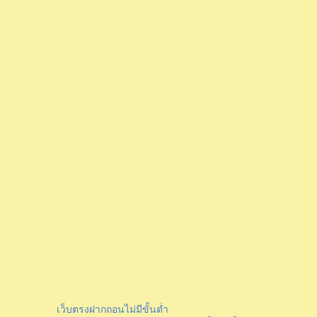
เว็บตรงฝากถอนไม่มีขั้นต่ำ