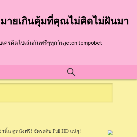
ยเกินคุ้มที่คุณไม่คิดไม่ฝันมา
ับเครดิตไปเล่นกันฟรีๆทุกวัน jeton tempobet
้น ดูหนังฟรี! ชัดระดับ Full HD แน่ๆ!