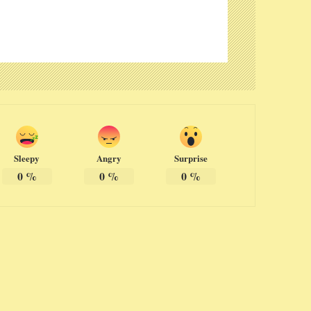
Sleepy
Angry
Surprise
0
%
0
%
0
%