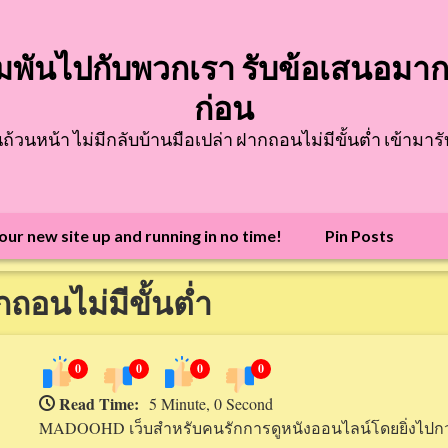
มพันไปกับพวกเรา รับข้อเสนอมากมา
ก่อน
้วนหน้า ไม่มีกลับบ้านมือเปล่า ฝากถอนไม่มีขั้นต่ำ เข้ามาร
our new site up and running in no time!
Pin Posts
ถอนไม่มีขั้นต่ำ
0
0
0
0
Read Time:
5 Minute, 0 Second
MADOOHD เว็บสำหรับคนรักการดูหนังออนไลน์โดยยิ่งไปกว่านั