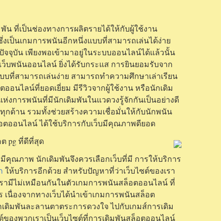
มพัน ที่เป็นช่องทางการผลิตรายได้ให้กับผู้ใช้งาน
่งเป็นเกมการพนันอีกหนึ่งแบบที่สามารถเล่นได้ง่าย
ปัจจุบัน เพียงพอเข้ามาอยู่ในระบบออนไลน์ได้แล้วนั้น
บเว็บพนันออนไลน์ ยิ่งได้รับกระแส การยินยอมรับจาก
ปแบบที่สามารถเล่นง่าย สามารถทำความศึกษาเล่าเรียน
ตออนไลน์ที่ยอดเยี่ยม มีรีวิวจากผู้ใช้งาน หรือนักเดิม
แห่งการพนันที่มีนักเดิมพันในแวดวงรู้จักกันเป็นอย่างดี
ารทุกด้าน รวมทั้งช่วยสร้างความเชื่อมั่นให้กับนักพนัน
็อตออนไลน์ ได้ใช้บริการกับเว็บมีคุณภาพดียอด
g ที่ดีที่สุด
มีคุณภาพ นักเดิมพันจึงควรเลือกเว็บที่มี การให้บริการ
ก
ให้บริการอีกด้วย สำหรับปัญหาที่ว่าเว็บไซต์ของเรา
เรามีไม่เหมือนกันในตัวเกมการพนันสล็อตออนไลน์ ที่
าร เนื่องจากทางเว็บได้นำเข้าเกมการพนันสล็อต
้นักเดิมพันละลานตาตระการดวงใจ ไปกับเกมส์การเดิม
ต์ของพวกเราเป็นเว็บไซต์ที่การเดิมพันสล็อตออนไลน์