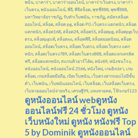
พนัน
,
บาคาร่า
,
บาคาร่าออนไลน์
,
บาคาร่าเว็บตรง
,
บาคาร่า
เว็บตรง
,
พนันออนไลน์
,
พีจี
,
พีจีสล็อต
,
พุชชี่888
,
พุซซี่888
,
มหาวิทยาลัยราชภัฏ
,
รับทำเว็บพนัน
,
ราชภัฏ
,
สมัครสล็อต
ออนไลน์
,
สล็อต
,
สล็อต pg
,
สล็อต PG เว็บตรง แตกหนัก
,
สล็อต
แตกหนัก
,
สล็อต168
,
สล็อต24
,
สล็อต55
,
สล็อตpg
,
สล็อตpgเว็บ
ตรง
,
สล็อตpgแท้
,
สล็อตxo
,
สล็อตพีจี
,
สล็อตยอดนิยม
,
สล็อต
ออนไลน์
,
สล็อตเว็บตรง
,
สล็อตเว็บตรง
,
สล็อตเว็บตรง แตก
หนัก
,
สล็อตเว็บตรง789
,
สล็อตเว็บตรง888
,
สล็อตแจกเครดิต
ฟรี
,
สล็อตแตกหนัก
,
สแกนคิวอาร์โค้ด
,
หนัง69
,
หนังชนโรง
,
หนังออนไลน์
,
หนังออนไลน์ 2566
,
หนังใหม่
,
เกมยิงปลา
,
เกม
สล็อต
,
เกมสล็อตมือถือ
,
เปิดเว็บพนัน
,
เว็บตรงฝากถอนไม่มีขั้น
ต่ำ
,
เว็บพนัน
,
เว็บพนันออนไลน์
,
เว็บสล็อต
,
เว็บสล็อตเว็บตรง
,
เว็บหวยออนไลน์จ่ายจริง
,
เศรษฐี99
,
แทงหวยสด
,
โจ๊กเกอร์123
ดูหนังออนไลน์ webดูหนัง
ออนไลน์ฟรี 24 ชั่วโมง ดูหนัง
เว็บหนังใหม่ ดูหนัง หนังฟรี Top
5 by Dominik ดูหนังออนไลน์