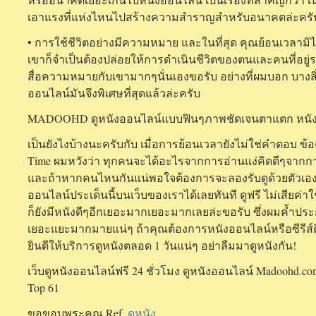
เอาแรงที่แห่งไหนไปสร้างความสำราญสำหรับอนาคตล่ะครั
• การใช้ชีวิตอย่างมีความหมาย และในที่สุด คุณย้อนเวลามิไ
เขาก็จำเป็นต้องปล่อยให้การดำเนินชีวิตของตนและคนที่อยู่รอ
สื่อความหมายกับเขามากๆนั่นเองขอรับ อย่างที่ผมบอก บางสิ่งบ
ออนไลน์มันจึงพิเศษที่สุดแล้วล่ะครับ
MADOOHD ดูหนังออนไลน์แบบฟินๆภาพชัดเจนตาแตก หนังเก่า
เป็นยังไงบ้างนะครับกับ เมื่อการย้อนเวลายังไม่ใช่คำตอบ ข้อ
Time ผมหวังว่า ทุกคนจะได้อะไรจากการอ่านแง่คิดดีๆจากก
และถ้าหากคนไหนกันแน่พอใจต้องการจะลองรับดูด้วยตัวเอง
ออนไลน์ประเด็นนี้บนเว็บของเราได้เลยทันที ดูฟรี ไม่เสียค่าใ
ก็ยังมีหนังดีๆอีกเยอะมากเยอะมากเลยล่ะขอรับ ซึ่งผมค้ำประก
เยอะแยะมากมายแน่ๆ ถ้าคุณต้องการหนังออนไลน์หรือซีรีส์ด
ยินดีให้บริการดูหนังตลอด 1 วันแน่ๆ อย่าลืมมาดูหนังกัน!
เว็บดูหนังออนไลน์ฟรี 24 ชั่วโมง ดูหนังออนไลน์ Madoohd.c
Top 61
ขอขอบพระคุณ Ref.
ดูหนัง