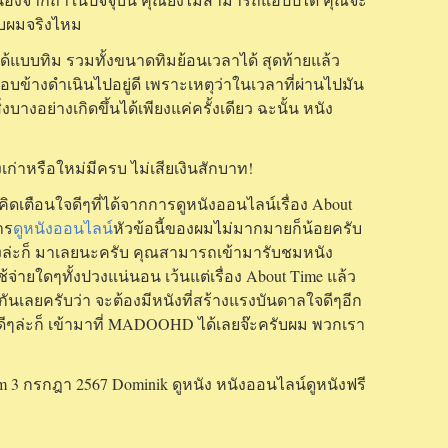
บผมจริงไหม
ด้แบบทิม รวมทั้งขนาดทิมย้อนเวลาได้ สุดท้ายแล้ว
บข้างดำเนินไปอยู่ดี เพราะเหตุว่าในเวลาที่ผ่านไปมัน
างอย่างเกิดขึ้นได้เพียงแค่ครั้งเดียว ฉะนั้น หนัง
หรือใหม่มีครบ ไม่เสียเงินสักบาท!
คิดเตือนใจดีๆที่ได้จากการดูหนังออนไลน์เรื่อง About
าร
ดูหนังออนไลน์
หัวข้อนี้ของผมไม่มากมายก็น้อยครับ
ล่ะก็ มาเลยนะครับ คุณสามารถเข้ามารับชมหนัง
ช้จ่ายใดๆทั้งปวงแน่นอน เว้นแต่เรื่อง About Time แล้ว
ันเลยครับว่า จะต้องมีหนังที่สร้างแรงบันดาลใจดีๆอีก
ีๆล่ะก็ เข้ามาที่ MADOOHD ได้เลยจ๊ะครับผม พวกเรา
om 3 กรกฎา 2567 Dominik ดูหนัง หนังออนไลน์ดูหนังฟรี