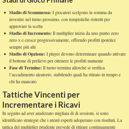
Stadio di Scommessa:
I giocatori scelgono la somma da
investire nel turno prossimo, con tempistiche ristretti per
approvare la scelta
Stadio di Incremento:
Il multiplier inizia da uno punto zero
zero x e cresce progressivamente, offrendo profitti ipotetici
sempre più alti
Stadio di Opzione:
I player devono determinare quando attivare
il bottone di prelievo per ottenere le profitti maturate
Fase di Termine:
Il turno termina allorché si verifica
l’accadimento aleatorio, stabilendo quali ha ritirato in tempo e
chi ha mancato
Tattiche Vincenti per
Incrementare i Ricavi
In seguito ad aver analizzato migliaia di di sessioni, si sono
identificato strategie che i utenti esperti adoperano con risultati. La
tattica del multiplier prudente prevede di ritirare continuamente