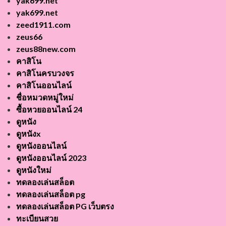
yak699.net
yak699.net
zeed1911.com
zeus66
zeus88new.com
คาสิโน
คาสิโนครบวงจร
คาสิโนออนไลน์
ชื่อหมวดหมู่ใหม่
ซื้อหวยออนไลน์ 24
ดูหนัง
ดูหนังx
ดูหนังออนไลน์
ดูหนังออนไลน์ 2023
ดูหนังใหม่
ทดลองเล่นสล็อต
ทดลองเล่นสล็อต pg
ทดลองเล่นสล็อต PG เว็บตรง
ทะเบียนสวย