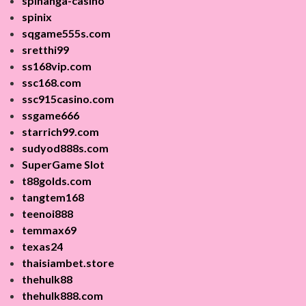
spinanga-casino
spinix
sqgame555s.com
sretthi99
ss168vip.com
ssc168.com
ssc915casino.com
ssgame666
starrich99.com
sudyod888s.com
SuperGame Slot
t88golds.com
tangtem168
teenoi888
temmax69
texas24
thaisiambet.store
thehulk88
thehulk888.com