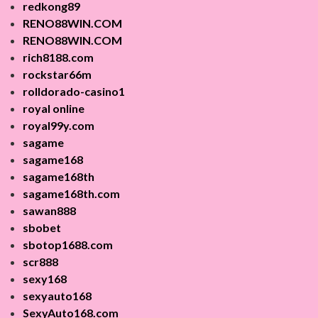
redkong89
RENO88WIN.COM
RENO88WIN.COM
rich8188.com
rockstar66m
rolldorado-casino1
royal online
royal99y.com
sagame
sagame168
sagame168th
sagame168th.com
sawan888
sbobet
sbotop1688.com
scr888
sexy168
sexyauto168
SexyAuto168.com