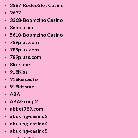
2587-RodeoSlot Casino
2637
3368-Boomzino Casino
365-casino
5610-Boomzino Casino
789plus.com
789plus.com
789pluss.com
8lots.me
918Kiss
918kissauto
918kissme
ABA
ABAGroup2
abbet789.com
abuking-casino2
abuking-casino4
abuking-casino5