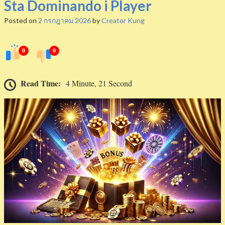
Sta Dominando i Player
Posted on
2 กรกฎาคม 2026
by
Creator Kung
0
0
Read Time:
4 Minute, 21 Second