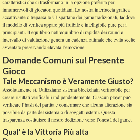
caratteristici che ci trasformano in la opzione preferita per
innumerevoli di giocatori quotidiani. La nostra interfaccia grafica
accattivante oltrepassa le UI spartane dei game tradizionali, laddove
il modello di verifica appare più fruibile e intelligibile pure per i
principianti. Il equilibrio nell’equilibrio di rapidità dei round e
intervallo di valutazione genera un cadenza ottimale che evita scelte
avventate preservando elevata l’emozione.
Domande Comuni sul Presente
Gioco
Tale Meccanismo è Veramente Giusto?
Assolutamente sì. Utilizziamo sistema blockchain verificabile per
creare risultati verificabili indipendentemente. Ciascun player può
verificare l’hash del partita e confermare che alcuna alterazione sia
possibile da parte del sistema o di soggetti esterni. Questa
trasparenza costituisce il nostro dedizione verso l’onestà del game.
Qual’ è la Vittoria Più alta