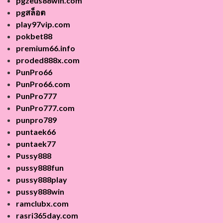
pgzeus88win.com
pgสล็อต
play97vip.com
pokbet88
premium66.info
proded888x.com
PunPro66
PunPro66.com
PunPro777
PunPro777.com
punpro789
puntaek66
puntaek77
Pussy888
pussy888fun
pussy888play
pussy888win
ramclubx.com
rasri365day.com