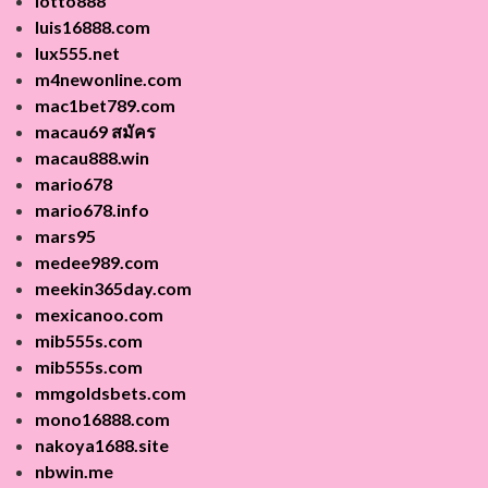
lotto888
luis16888.com
lux555.net
m4newonline.com
mac1bet789.com
macau69 สมัคร
macau888.win
mario678
mario678.info
mars95
medee989.com
meekin365day.com
mexicanoo.com
mib555s.com
mib555s.com
mmgoldsbets.com
mono16888.com
nakoya1688.site
nbwin.me