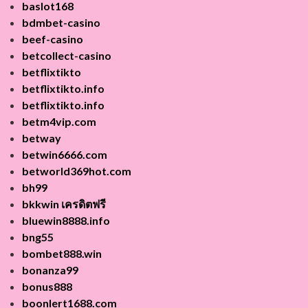
baslot168
bdmbet-casino
beef-casino
betcollect-casino
betflixtikto
betflixtikto.info
betflixtikto.info
betm4vip.com
betway
betwin6666.com
betworld369hot.com
bh99
bkkwin เครดิตฟรี
bluewin8888.info
bng55
bombet888.win
bonanza99
bonus888
boonlert1688.com