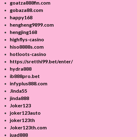
goatza888fin.com
gobaza88.com
happy168
hengheng9899.com
hengjing168
highflys-casino
hiso8888s.com
hotloots-casino
https://sretthi99.bet/enter/
hydra888
ib888pro.bet
infyplus888.com
Jinda55
jinda888
Joker123
joker123auto
joker123th
Joker123th.com
juad888