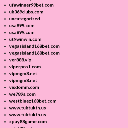
ufawinner99bet.com
uk369clubs.com
uncategorized
usa899.com
usa899.com
ut9winwin.com
vegasisland168bet.com
vegasisland168bet.com
ver888.vip
viperpro1.com
vipmgm8.net
vipmgm8.net
visdomm.com
we789s.com
westbluez168bet.com
www.tuktukth.us
www.tuktukth.us
xpay88game.com