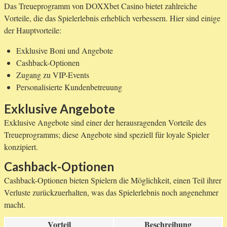
Das Treueprogramm von DOXXbet Casino bietet zahlreiche
Vorteile, die das Spielerlebnis erheblich verbessern. Hier sind einige
der Hauptvorteile:
Exklusive Boni und Angebote
Cashback-Optionen
Zugang zu VIP-Events
Personalisierte Kundenbetreuung
Exklusive Angebote
Exklusive Angebote sind einer der herausragenden Vorteile des
Treueprogramms; diese Angebote sind speziell für loyale Spieler
konzipiert.
Cashback-Optionen
Cashback-Optionen bieten Spielern die Möglichkeit, einen Teil ihrer
Verluste zurückzuerhalten, was das Spielerlebnis noch angenehmer
macht.
Vorteil
Beschreibung