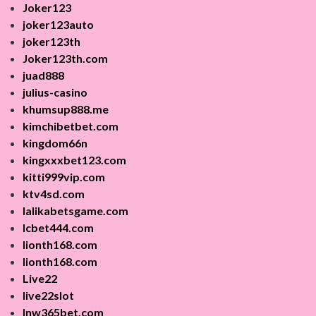
Joker123
joker123auto
joker123th
Joker123th.com
juad888
julius-casino
khumsup888.me
kimchibetbet.com
kingdom66n
kingxxxbet123.com
kitti999vip.com
ktv4sd.com
lalikabetsgame.com
lcbet444.com
lionth168.com
lionth168.com
Live22
live22slot
lnw365bet.com