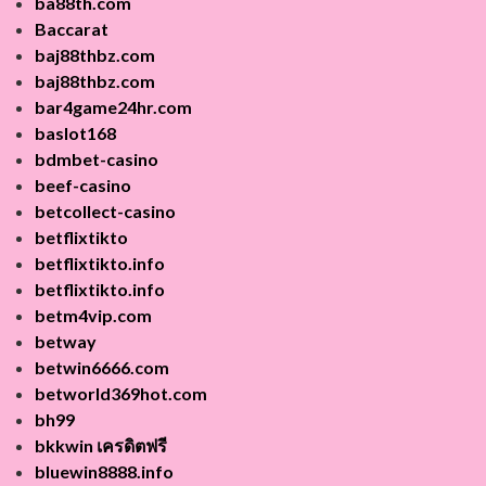
ba88th.com
Baccarat
baj88thbz.com
baj88thbz.com
bar4game24hr.com
baslot168
bdmbet-casino
beef-casino
betcollect-casino
betflixtikto
betflixtikto.info
betflixtikto.info
betm4vip.com
betway
betwin6666.com
betworld369hot.com
bh99
bkkwin เครดิตฟรี
bluewin8888.info