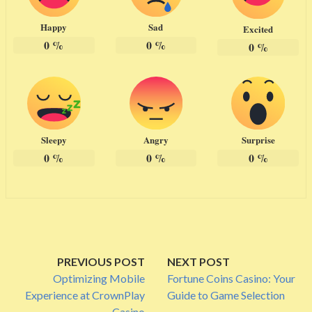
Happy
Sad
Excited
0
%
0
%
0
%
Sleepy
Angry
Surprise
0
%
0
%
0
%
Post
PREVIOUS POST
NEXT POST
Optimizing Mobile
Fortune Coins Casino: Your
navigation
Experience at CrownPlay
Guide to Game Selection
Casino