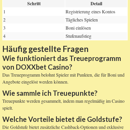
Schritt
Detail
1
Registrierung eines Kontos
2
Tägliches Spielen
3
Boni einlösen
4
Stufenaufstieg
Häufig gestellte Fragen
Wie funktioniert das Treueprogramm
von DOXXbet Casino?
Das Treueprogramm belohnt Spieler mit Punkten, die für Boni und
Angebote eingelöst werden können.
Wie sammle ich Treuepunkte?
Treuepunkte werden gesammelt, indem man regelmäßig im Casino
spielt.
Welche Vorteile bietet die Goldstufe?
Die Goldstufe bietet zusätzliche Cashback-Optionen und exklusive