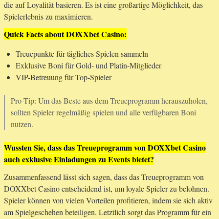
die auf Loyalität basieren. Es ist eine großartige Möglichkeit, das
Spielerlebnis zu maximieren.
Quick Facts about DOXXbet Casino:
Treuepunkte für tägliches Spielen sammeln
Exklusive Boni für Gold- und Platin-Mitglieder
VIP-Betreuung für Top-Spieler
Pro-Tip: Um das Beste aus dem Treueprogramm herauszuholen,
sollten Spieler regelmäßig spielen und alle verfügbaren Boni
nutzen.
Wussten Sie, dass das Treueprogramm von DOXXbet Casino
auch exklusive Einladungen zu Events bietet?
Zusammenfassend lässt sich sagen, dass das Treueprogramm von
DOXXbet Casino entscheidend ist, um loyale Spieler zu belohnen.
Spieler können von vielen Vorteilen profitieren, indem sie sich aktiv
am Spielgeschehen beteiligen. Letztlich sorgt das Programm für ein