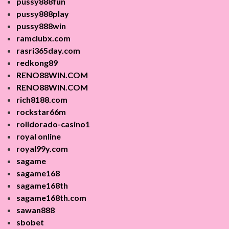
pussy888fun
pussy888play
pussy888win
ramclubx.com
rasri365day.com
redkong89
RENO88WIN.COM
RENO88WIN.COM
rich8188.com
rockstar66m
rolldorado-casino1
royal online
royal99y.com
sagame
sagame168
sagame168th
sagame168th.com
sawan888
sbobet