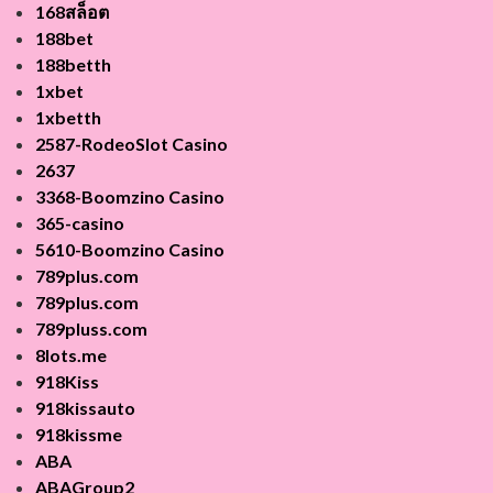
168สล็อต
188bet
188betth
1xbet
1xbetth
2587-RodeoSlot Casino
2637
3368-Boomzino Casino
365-casino
5610-Boomzino Casino
789plus.com
789plus.com
789pluss.com
8lots.me
918Kiss
918kissauto
918kissme
ABA
ABAGroup2