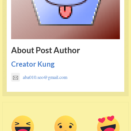
About Post Author
Creator Kung
aba010.seo@gmail.com