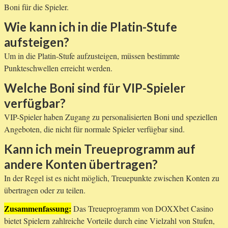
Boni für die Spieler.
Wie kann ich in die Platin-Stufe
aufsteigen?
Um in die Platin-Stufe aufzusteigen, müssen bestimmte
Punkteschwellen erreicht werden.
Welche Boni sind für VIP-Spieler
verfügbar?
VIP-Spieler haben Zugang zu personalisierten Boni und speziellen
Angeboten, die nicht für normale Spieler verfügbar sind.
Kann ich mein Treueprogramm auf
andere Konten übertragen?
In der Regel ist es nicht möglich, Treuepunkte zwischen Konten zu
übertragen oder zu teilen.
Zusammenfassung:
Das Treueprogramm von DOXXbet Casino
bietet Spielern zahlreiche Vorteile durch eine Vielzahl von Stufen,