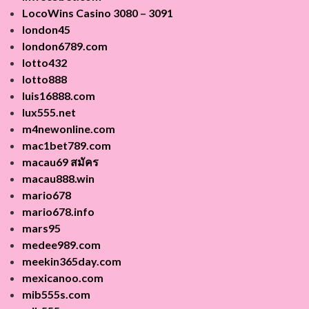
LocoWins Casino 3080 – 3091
london45
london6789.com
lotto432
lotto888
luis16888.com
lux555.net
m4newonline.com
mac1bet789.com
macau69 สมัคร
macau888.win
mario678
mario678.info
mars95
medee989.com
meekin365day.com
mexicanoo.com
mib555s.com