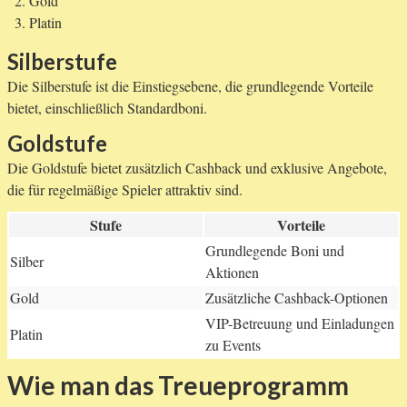
Gold
Platin
Silberstufe
Die Silberstufe ist die Einstiegsebene, die grundlegende Vorteile
bietet, einschließlich Standardboni.
Goldstufe
Die Goldstufe bietet zusätzlich Cashback und exklusive Angebote,
die für regelmäßige Spieler attraktiv sind.
Stufe
Vorteile
Grundlegende Boni und
Silber
Aktionen
Gold
Zusätzliche Cashback-Optionen
VIP-Betreuung und Einladungen
Platin
zu Events
Wie man das Treueprogramm