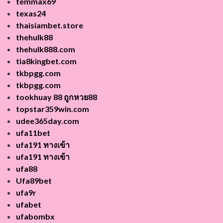
temmax69
texas24
thaisiambet.store
thehulk88
thehulk888.com
tia8kingbet.com
tkbpgg.com
tkbpgg.com
tookhuay 88 ถูกหวย88
topstar359win.com
udee365day.com
ufa11bet
ufa191 ทางเข้า
ufa191 ทางเข้า
ufa88
Ufa89bet
ufa9r
ufabet
ufabombx