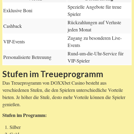
Spezielle Angebote für treue
Exklusive Boni
Spieler
Rückzahlungen auf Verluste
Cashback
jeden Monat
Zugang zu besonderen Live-
VIP-Events
Events
Rund-um-die-Uhr-Service für
Personalisierte Betreuung
VIP-Spieler
Stufen im Treueprogramm
Das Treueprogramm von DOXXbet Casino besteht aus
verschiedenen Stufen, die den Spielern unterschiedliche Vorteile
bieten. Je höher die Stufe, desto mehr Vorteile können die Spieler
genießen.
Stufen im Programm:
Silber