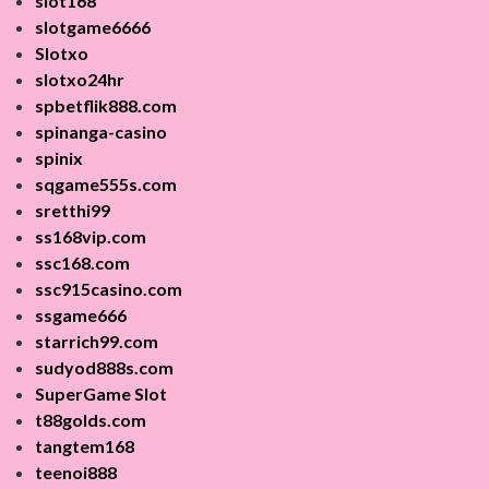
slot168
slotgame6666
Slotxo
slotxo24hr
spbetflik888.com
spinanga-casino
spinix
sqgame555s.com
sretthi99
ss168vip.com
ssc168.com
ssc915casino.com
ssgame666
starrich99.com
sudyod888s.com
SuperGame Slot
t88golds.com
tangtem168
teenoi888