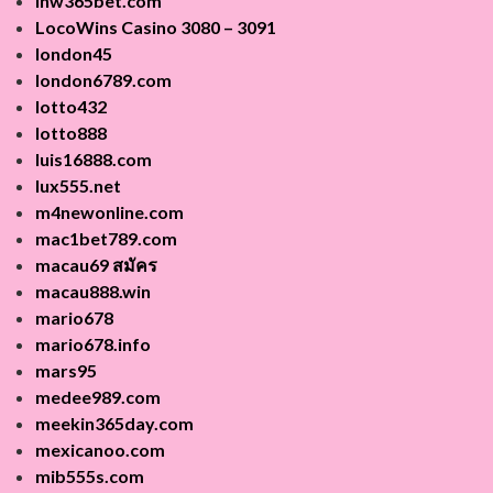
lnw365bet.com
LocoWins Casino 3080 – 3091
london45
london6789.com
lotto432
lotto888
luis16888.com
lux555.net
m4newonline.com
mac1bet789.com
macau69 สมัคร
macau888.win
mario678
mario678.info
mars95
medee989.com
meekin365day.com
mexicanoo.com
mib555s.com