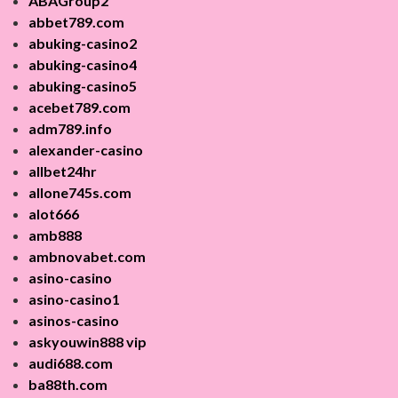
ABAGroup2
abbet789.com
abuking-casino2
abuking-casino4
abuking-casino5
acebet789.com
adm789.info
alexander-casino
allbet24hr
allone745s.com
alot666
amb888
ambnovabet.com
asino-casino
asino-casino1
asinos-casino
askyouwin888 vip
audi688.com
ba88th.com