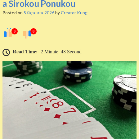
a Širokou Ponukou
Posted on
5 มิถุนายน 2026
by
Creator Kung
0
0
Read Time:
2 Minute, 48 Second