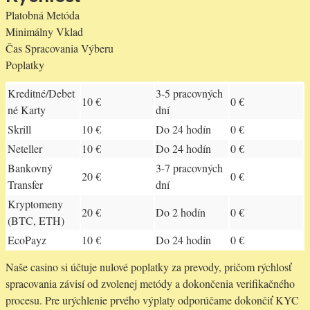
Platobná Metóda
Minimálny Vklad
Čas Spracovania Výberu
Poplatky
Kreditné/Debet
3-5 pracovných
10 €
0 €
né Karty
dní
Skrill
10 €
Do 24 hodín
0 €
Neteller
10 €
Do 24 hodín
0 €
Bankovný
3-7 pracovných
20 €
0 €
Transfer
dní
Kryptomeny
20 €
Do 2 hodín
0 €
(BTC, ETH)
EcoPayz
10 €
Do 24 hodín
0 €
Naše casino si účtuje nulové poplatky za prevody, pričom rýchlosť
spracovania závisí od zvolenej metódy a dokončenia verifikačného
procesu. Pre urýchlenie prvého výplaty odporúčame dokončiť KYC