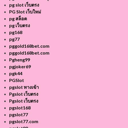
pg slot เว็บตรง
PG Slot เว็บใหม่
pg สล็อต
pg เว็บตรง
pg168
pg77
pggold168bet.com
pggold168bet.com
Pgheng99
pgjoker69
pgk44
PGSlot
pgslot ทางเข้า
Pgslot เว็บตรง
Pgslot เว็บตรง
pgslot168
pgslot77
pgslot77.com