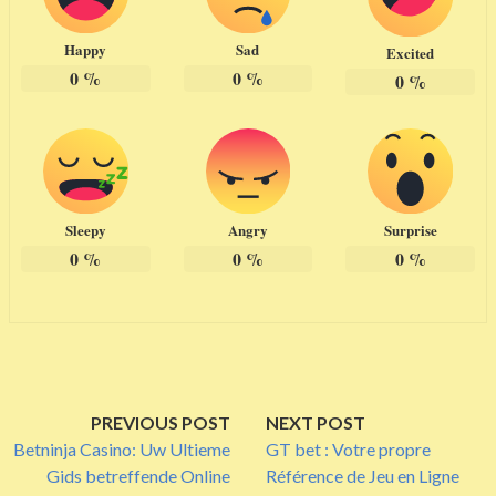
Happy
Sad
Excited
0
%
0
%
0
%
Sleepy
Angry
Surprise
0
%
0
%
0
%
Post
PREVIOUS POST
NEXT POST
Betninja Casino: Uw Ultieme
GT bet : Votre propre
navigation
Gids betreffende Online
Référence de Jeu en Ligne