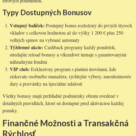
férových podmienok.
Typy Dostupných Bonusov
Vstupný balíček:
Postupný bonus rozložený do prvých štyroch
vkladov s celkovou hodnotou až do výšky 1 200 € plus 250
voľných spinov na vybrané automaty
Týždenné akcie:
Cashback programy každý pondelok,
stredajšie reload bonusy a víkendové turnaje s garantovanými
náhradnými fondmi
VIP club:
Exkluzívny program s piatimi úrovňami, kde
získavate osobného manažéra, rýchlejšie výbery, narodeninovée
dary a pozvánky na špeciálne udalosti
Všetky bonusy majú prehľadné podmienky obratu uvedené v
detailných pravidlách, ktoré sú dostupné pred aktiváciou každej
ponuky.
Finančné Možnosti a Transakčná
Rýchlosť