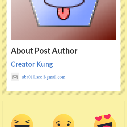
About Post Author
Creator Kung
aba010.seo@gmail.com