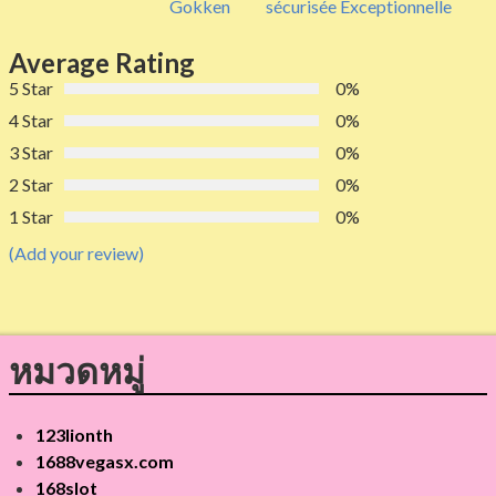
Gokken
sécurisée Exceptionnelle
Average Rating
5 Star
0%
4 Star
0%
3 Star
0%
2 Star
0%
1 Star
0%
(Add your review)
หมวดหมู่
123lionth
1688vegasx.com
168slot