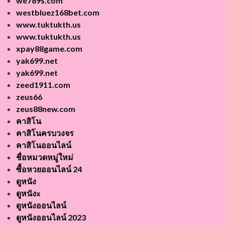
we789s.com
westbluez168bet.com
www.tuktukth.us
www.tuktukth.us
xpay88game.com
yak699.net
yak699.net
zeed1911.com
zeus66
zeus88new.com
คาสิโน
คาสิโนครบวงจร
คาสิโนออนไลน์
ชื่อหมวดหมู่ใหม่
ซื้อหวยออนไลน์ 24
ดูหนัง
ดูหนังx
ดูหนังออนไลน์
ดูหนังออนไลน์ 2023