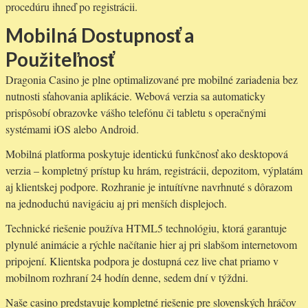
procedúru ihneď po registrácii.
Mobilná Dostupnosť a
Použiteľnosť
Dragonia Casino je plne optimalizované pre mobilné zariadenia bez
nutnosti sťahovania aplikácie. Webová verzia sa automaticky
prispôsobí obrazovke vášho telefónu či tabletu s operačnými
systémami iOS alebo Android.
Mobilná platforma poskytuje identickú funkčnosť ako desktopová
verzia – kompletný prístup ku hrám, registrácii, depozitom, výplatám
aj klientskej podpore. Rozhranie je intuítívne navrhnuté s dôrazom
na jednoduchú navigáciu aj pri menších displejoch.
Technické riešenie používa HTML5 technológiu, ktorá garantuje
plynulé animácie a rýchle načítanie hier aj pri slabšom internetovom
pripojení. Klientska podpora je dostupná cez live chat priamo v
mobilnom rozhraní 24 hodín denne, sedem dní v týždni.
Naše casino predstavuje kompletné riešenie pre slovenských hráčov