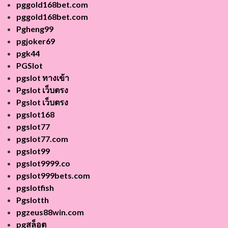
pggold168bet.com
pggold168bet.com
Pgheng99
pgjoker69
pgk44
PGSlot
pgslot ทางเข้า
Pgslot เว็บตรง
Pgslot เว็บตรง
pgslot168
pgslot77
pgslot77.com
pgslot99
pgslot9999.co
pgslot999bets.com
pgslotfish
Pgslotth
pgzeus88win.com
pgสล็อต