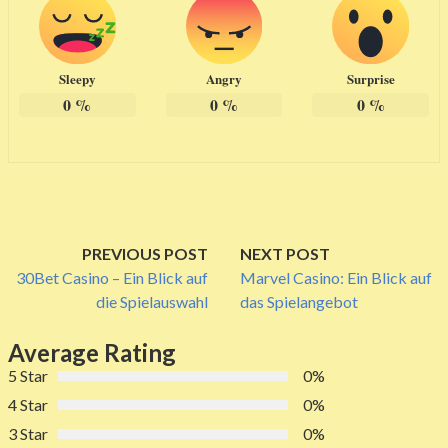
Sleepy
Angry
Surprise
0
%
0
%
0
%
Post
PREVIOUS POST
NEXT POST
30Bet Casino – Ein Blick auf
Marvel Casino: Ein Blick auf
navigation
die Spielauswahl
das Spielangebot
Average Rating
5 Star
0%
4 Star
0%
3 Star
0%