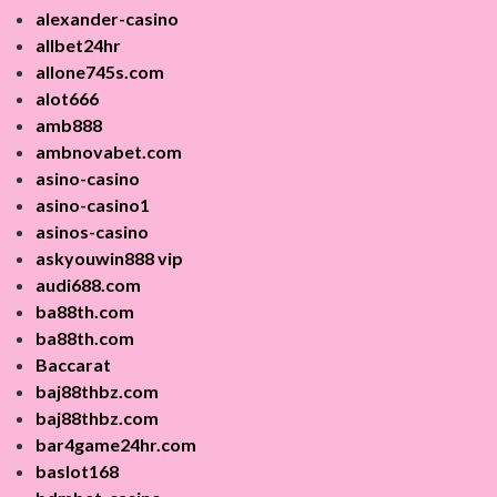
alexander-casino
allbet24hr
allone745s.com
alot666
amb888
ambnovabet.com
asino-casino
asino-casino1
asinos-casino
askyouwin888 vip
audi688.com
ba88th.com
ba88th.com
Baccarat
baj88thbz.com
baj88thbz.com
bar4game24hr.com
baslot168