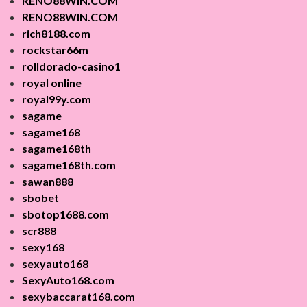
RENO88WIN.COM
RENO88WIN.COM
rich8188.com
rockstar66m
rolldorado-casino1
royal online
royal99y.com
sagame
sagame168
sagame168th
sagame168th.com
sawan888
sbobet
sbotop1688.com
scr888
sexy168
sexyauto168
SexyAuto168.com
sexybaccarat168.com