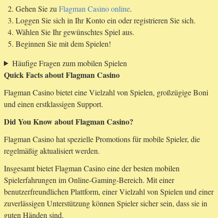
Gehen Sie zu
Flagman Casino online
.
Loggen Sie sich in Ihr Konto ein oder registrieren Sie sich.
Wählen Sie Ihr gewünschtes Spiel aus.
Beginnen Sie mit dem Spielen!
Häufige Fragen zum mobilen Spielen
Quick Facts about Flagman Casino
Flagman Casino bietet eine Vielzahl von Spielen, großzügige Boni
und einen erstklassigen Support.
Did You Know about Flagman Casino?
Flagman Casino hat spezielle Promotions für mobile Spieler, die
regelmäßig aktualisiert werden.
Insgesamt bietet Flagman Casino eine der besten mobilen
Spielerfahrungen im Online-Gaming-Bereich. Mit einer
benutzerfreundlichen Plattform, einer Vielzahl von Spielen und einer
zuverlässigen Unterstützung können Spieler sicher sein, dass sie in
guten Händen sind.