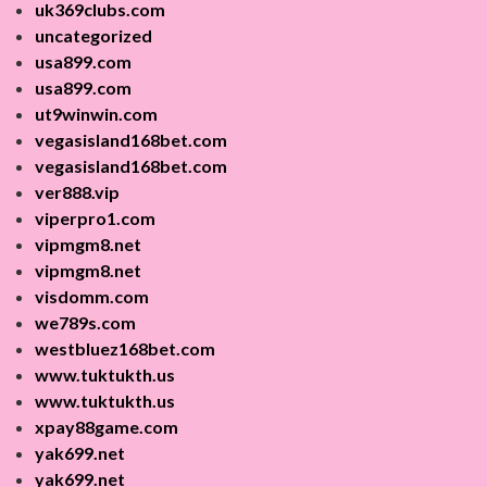
uk369clubs.com
uncategorized
usa899.com
usa899.com
ut9winwin.com
vegasisland168bet.com
vegasisland168bet.com
ver888.vip
viperpro1.com
vipmgm8.net
vipmgm8.net
visdomm.com
we789s.com
westbluez168bet.com
www.tuktukth.us
www.tuktukth.us
xpay88game.com
yak699.net
yak699.net