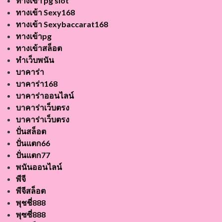
ทางเข้า pg slot
ทางเข้า Sexy168
ทางเข้า Sexybaccarat168
ทางเข้าpg
ทางเข้าสล็อต
ทำเว็บพนัน
บาคาร่า
บาคาร่า168
บาคาร่าออนไลน์
บาคาร่าเว็บตรง
บาคาร่าเว็บตรง
ปั่นสล็อต
ปั่นแตก66
ปั่นแตก77
พนันออนไลน์
พีจี
พีจีสล็อต
พุชชี่888
พุซซี่888