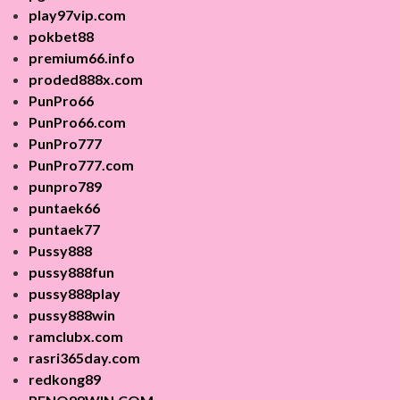
play97vip.com
pokbet88
premium66.info
proded888x.com
PunPro66
PunPro66.com
PunPro777
PunPro777.com
punpro789
puntaek66
puntaek77
Pussy888
pussy888fun
pussy888play
pussy888win
ramclubx.com
rasri365day.com
redkong89