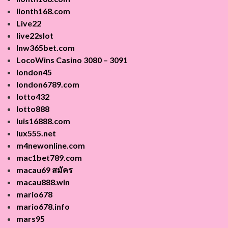
lionth168.com
Live22
live22slot
lnw365bet.com
LocoWins Casino 3080 – 3091
london45
london6789.com
lotto432
lotto888
luis16888.com
lux555.net
m4newonline.com
mac1bet789.com
macau69 สมัคร
macau888.win
mario678
mario678.info
mars95