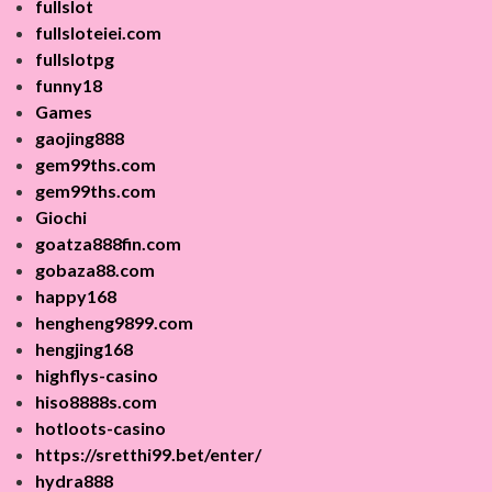
fullslot
fullsloteiei.com
fullslotpg
funny18
Games
gaojing888
gem99ths.com
gem99ths.com
Giochi
goatza888fin.com
gobaza88.com
happy168
hengheng9899.com
hengjing168
highflys-casino
hiso8888s.com
hotloots-casino
https://sretthi99.bet/enter/
hydra888