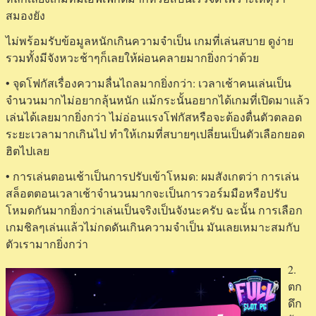
สมองยัง
ไม่พร้อมรับข้อมูลหนักเกินความจำเป็น เกมที่เล่นสบาย ดูง่าย
รวมทั้งมีจังหวะช้าๆก็เลยให้ผ่อนคลายมากยิ่งกว่าด้วย
• จุดโฟกัสเรื่องความลื่นไถลมากยิ่งกว่า: เวลาเช้าคนเล่นเป็น
จำนวนมากไม่อยากลุ้นหนัก แม้กระนั้นอยากได้เกมที่เปิดมาแล้ว
เล่นได้เลยมากยิ่งกว่า ไม่อ่อนแรงโฟกัสหรือจะต้องตื่นตัวตลอด
ระยะเวลามากเกินไป ทำให้เกมที่สบายๆเปลี่ยนเป็นตัวเลือกยอด
ฮิตไปเลย
• การเล่นตอนเช้าเป็นการปรับเข้าโหมด: ผมสังเกตว่า การเล่น
สล็อตตอนเวลาเช้าจำนวนมากจะเป็นการวอร์มมือหรือปรับ
โหมดกันมากยิ่งกว่าเล่นเป็นจริงเป็นจังนะครับ ฉะนั้น การเลือก
เกมชิลๆเล่นแล้วไม่กดดันเกินความจำเป็น มันเลยเหมาะสมกับ
ตัวเรามากยิ่งกว่า
2.
ตก
ดึก