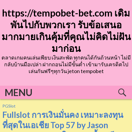
Skip
https://tempobet-bet.com เดิม
to
content
พันไปกับพวกเรา รับข้อเสนอ
มากมายเกินคุ้มที่คุณไม่คิดไม่ฝัน
มาก่อน
ตลาดเกมคนเล่นเพียบ เงินสะพัด ทุกคนได้กันถ้วนหน้า ไม่มี
กลับบ้านมือเปล่า ฝากถอนไม่มีขั้นต่ำ เข้ามารับเครดิตไป
เล่นกันฟรีๆทุกวัน jeton tempobet
MENU
PGSlot
Fullslot การเงินมั่นคง เหมาะลงทุน
ที่สุดในเอเชีย Top 57 by Jason