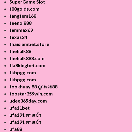
SuperGame Slot
t88golds.com
tangtem168
teenoi888
temmax69
texas24
thaisiambet.store
thehulk88
thehulk888.com
tia8kingbet.com
tkbpgg.com
tkbpgg.com
tookhuay 88 ถูกหวย88
topstar359win.com
udee365day.com
ufa11bet
ufa191 ทางเข้า
ufa191 ทางเข้า
ufa88