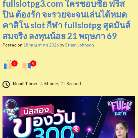
fullslotpg3.com ใครชอบซื้อ ฟรีส
ปิน ต้องรัก จะรวยจะจนเล่นได้หมด
คาสิโน slot กีฬา fullslotpg สุดมันส์
สมจริง ลงทุนน้อย 21 พฤษภา 69
Posted on
18 พฤษภาคม 2026
by
Ethan Johnson
0
0
Read Time:
4 Minute, 21 Second