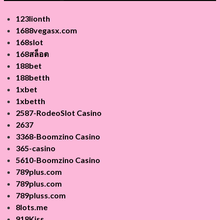
123lionth
1688vegasx.com
168slot
168สล็อต
188bet
188betth
1xbet
1xbetth
2587-RodeoSlot Casino
2637
3368-Boomzino Casino
365-casino
5610-Boomzino Casino
789plus.com
789plus.com
789pluss.com
8lots.me
918Kiss