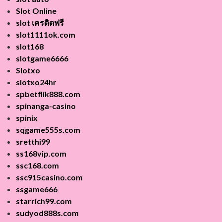
Slot Online
slot เครดิตฟรี
slot1111ok.com
slot168
slotgame6666
Slotxo
slotxo24hr
spbetflik888.com
spinanga-casino
spinix
sqgame555s.com
sretthi99
ss168vip.com
ssc168.com
ssc915casino.com
ssgame666
starrich99.com
sudyod888s.com