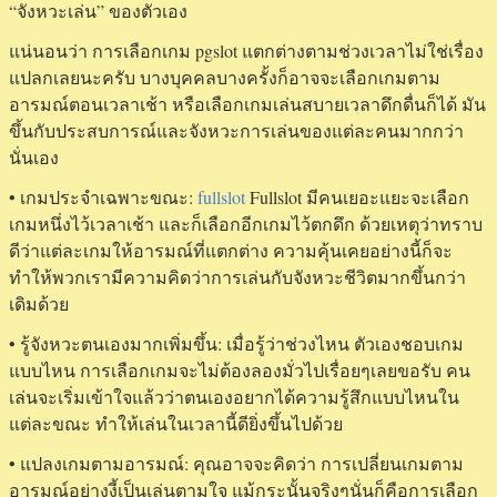
“จังหวะเล่น” ของตัวเอง
แน่นอนว่า การเลือกเกม pgslot แตกต่างตามช่วงเวลาไม่ใช่เรื่อง
แปลกเลยนะครับ บางบุคคลบางครั้งก็อาจจะเลือกเกมตาม
อารมณ์ตอนเวลาเช้า หรือเลือกเกมเล่นสบายเวลาดึกดื่นก็ได้ มัน
ขึ้นกับประสบการณ์และจังหวะการเล่นของแต่ละคนมากกว่า
นั่นเอง
• เกมประจำเฉพาะขณะ:
fullslot
Fullslot มีคนเยอะแยะจะเลือก
เกมหนึ่งไว้เวลาเช้า และก็เลือกอีกเกมไว้ตกดึก ด้วยเหตุว่าทราบ
ดีว่าแต่ละเกมให้อารมณ์ที่แตกต่าง ความคุ้นเคยอย่างนี้ก็จะ
ทำให้พวกเรามีความคิดว่าการเล่นกับจังหวะชีวิตมากขึ้นกว่า
เดิมด้วย
• รู้จังหวะตนเองมากเพิ่มขึ้น: เมื่อรู้ว่าช่วงไหน ตัวเองชอบเกม
แบบไหน การเลือกเกมจะไม่ต้องลองมั่วไปเรื่อยๆเลยขอรับ คน
เล่นจะเริ่มเข้าใจแล้วว่าตนเองอยากได้ความรู้สึกแบบไหนใน
แต่ละขณะ ทำให้เล่นในเวลานี้ดียิ่งขึ้นไปด้วย
• แปลงเกมตามอารมณ์: คุณอาจจะคิดว่า การเปลี่ยนเกมตาม
อารมณ์อย่างงี้เป็นเล่นตามใจ แม้กระนั้นจริงๆนั่นก็คือการเลือก