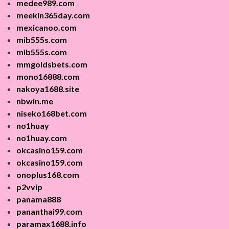
medee989.com
meekin365day.com
mexicanoo.com
mib555s.com
mib555s.com
mmgoldsbets.com
mono16888.com
nakoya1688.site
nbwin.me
niseko168bet.com
no1huay
no1huay.com
okcasino159.com
okcasino159.com
onoplus168.com
p2vvip
panama888
pananthai99.com
paramax1688.info