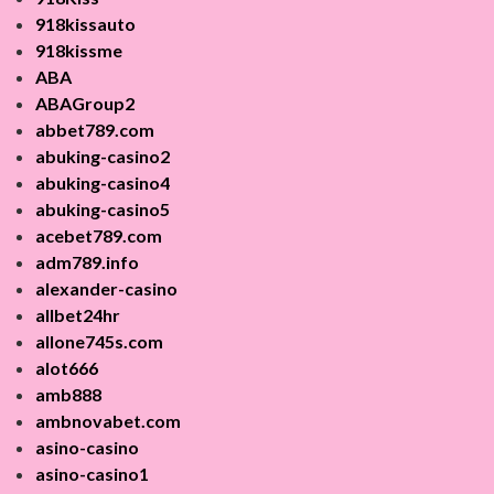
918kissauto
918kissme
ABA
ABAGroup2
abbet789.com
abuking-casino2
abuking-casino4
abuking-casino5
acebet789.com
adm789.info
alexander-casino
allbet24hr
allone745s.com
alot666
amb888
ambnovabet.com
asino-casino
asino-casino1