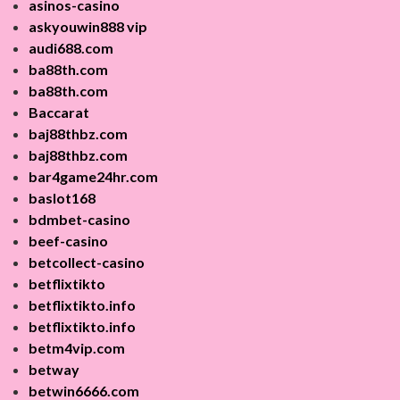
asinos-casino
askyouwin888 vip
audi688.com
ba88th.com
ba88th.com
Baccarat
baj88thbz.com
baj88thbz.com
bar4game24hr.com
baslot168
bdmbet-casino
beef-casino
betcollect-casino
betflixtikto
betflixtikto.info
betflixtikto.info
betm4vip.com
betway
betwin6666.com