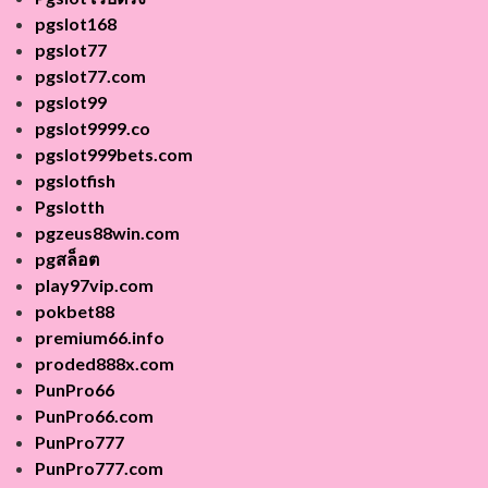
pgslot168
pgslot77
pgslot77.com
pgslot99
pgslot9999.co
pgslot999bets.com
pgslotfish
Pgslotth
pgzeus88win.com
pgสล็อต
play97vip.com
pokbet88
premium66.info
proded888x.com
PunPro66
PunPro66.com
PunPro777
PunPro777.com