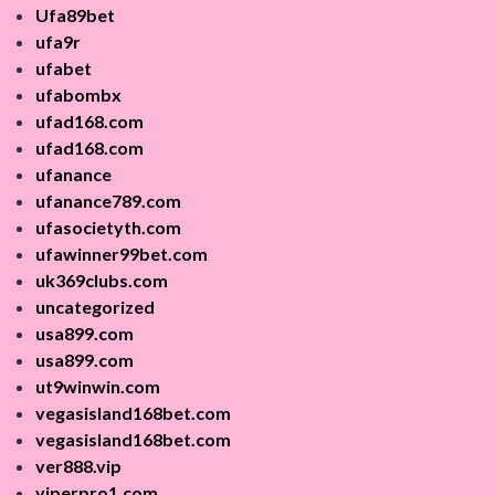
Ufa89bet
ufa9r
ufabet
ufabombx
ufad168.com
ufad168.com
ufanance
ufanance789.com
ufasocietyth.com
ufawinner99bet.com
uk369clubs.com
uncategorized
usa899.com
usa899.com
ut9winwin.com
vegasisland168bet.com
vegasisland168bet.com
ver888.vip
viperpro1.com