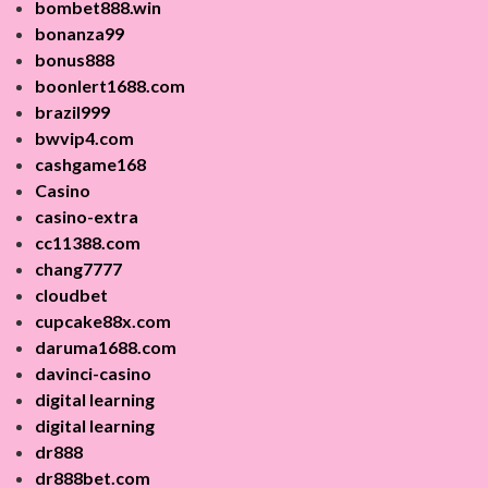
bombet888.win
bonanza99
bonus888
boonlert1688.com
brazil999
bwvip4.com
cashgame168
Casino
casino-extra
cc11388.com
chang7777
cloudbet
cupcake88x.com
daruma1688.com
davinci-casino
digital learning
digital learning
dr888
dr888bet.com