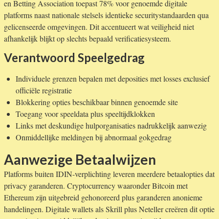
en Betting Association toepast 78% voor genoemde digitale
platforms naast nationale stelsels identieke securitystandaarden qua
gelicenseerde omgevingen. Dit accentueert wat veiligheid niet
afhankelijk blijkt op slechts bepaald verificatiesysteem.
Verantwoord Speelgedrag
Individuele grenzen bepalen met deposities met losses exclusief
officiële registratie
Blokkering opties beschikbaar binnen genoemde site
Toegang voor speeldata plus speeltijdklokken
Links met deskundige hulporganisaties nadrukkelijk aanwezig
Onmiddellijke meldingen bij abnormaal gokgedrag
Aanwezige Betaalwijzen
Platforms buiten IDIN-verplichting leveren meerdere betaalopties dat
privacy garanderen. Cryptocurrency waaronder Bitcoin met
Ethereum zijn uitgebreid gehonoreerd plus garanderen anonieme
handelingen. Digitale wallets als Skrill plus Neteller creëren dit optie