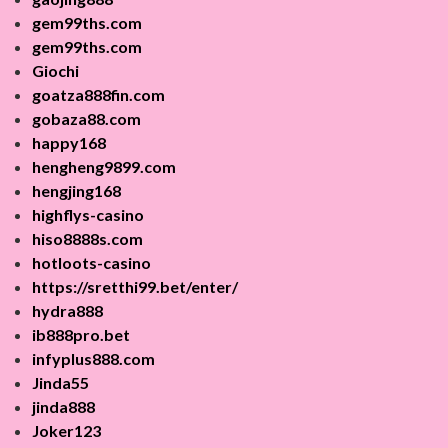
gem99ths.com
gem99ths.com
Giochi
goatza888fin.com
gobaza88.com
happy168
hengheng9899.com
hengjing168
highflys-casino
hiso8888s.com
hotloots-casino
https://sretthi99.bet/enter/
hydra888
ib888pro.bet
infyplus888.com
Jinda55
jinda888
Joker123