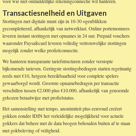
voor wie niet onmiddellijke rekeningconnectie wil hanteren.
Transactiesnelheid en Uitgaven
Stortingen met digitale munt zijn in 10-30 ogenblikken
gecompletteerd, afhankelijk van netwerklast. Online portemonnees
leveren instant stortingen met opnames in 24 uur. Prepaid vouchers
waaronder Paysafecard leveren volledig vertrouwelijke stortingen
mogelijk zonder welke profielconnectie.
We hanteren transparante tariefstructuren zonder verstopte
bijkomende tarieven. Geringste stortingsbedragen starten regelmatig
reeds met €10, hetgeen bereikbaarheid voor complete spelers
gewaarborgd wordt. Grootste opnamebedragen per transactie
verschillen tussen €2.000 plus €10.000, afhankelijk van genoemde
gekozen betaalwijze met profielstatus.
Het samenstelling met tempo, anonimiteit plus eenvoud creëert
gokken zonder IDIN het verleidelijke mogelijkheid voor actuele
gokkers dat beheer met de data beogen behouden buiten af te staan
met gokbeleving of veiligheid.