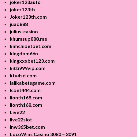
joker123auto
joker123th
Joker123th.com
juad888
julius-casino
khumsup888.me
kimchibetbet.com
kingdom66n
kingxxxbet123.com
kitti999vip.com
ktv4sd.com
lalikabetsgame.com
lcbet444.com
lionth168.com
lionth168.com
Live22
live22slot
lnw365bet.com
LocoWins Casino 3080 – 3091