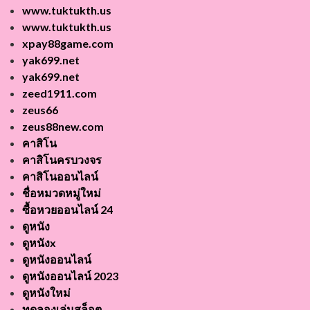
www.tuktukth.us
www.tuktukth.us
xpay88game.com
yak699.net
yak699.net
zeed1911.com
zeus66
zeus88new.com
คาสิโน
คาสิโนครบวงจร
คาสิโนออนไลน์
ชื่อหมวดหมู่ใหม่
ซื้อหวยออนไลน์ 24
ดูหนัง
ดูหนังx
ดูหนังออนไลน์
ดูหนังออนไลน์ 2023
ดูหนังใหม่
ทดลองเล่นสล็อต