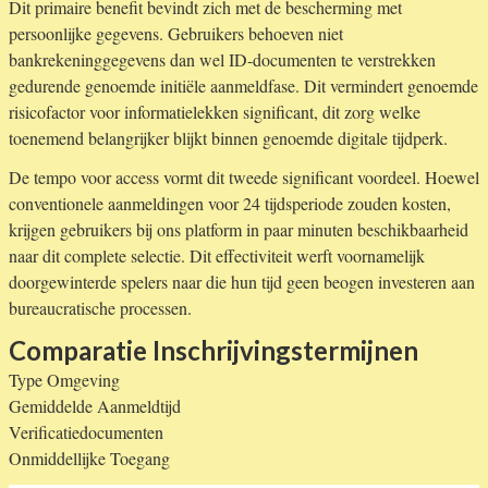
Dit primaire benefit bevindt zich met de bescherming met
persoonlijke gegevens. Gebruikers behoeven niet
bankrekeninggegevens dan wel ID-documenten te verstrekken
gedurende genoemde initiële aanmeldfase. Dit vermindert genoemde
risicofactor voor informatielekken significant, dit zorg welke
toenemend belangrijker blijkt binnen genoemde digitale tijdperk.
De tempo voor access vormt dit tweede significant voordeel. Hoewel
conventionele aanmeldingen voor 24 tijdsperiode zouden kosten,
krijgen gebruikers bij ons platform in paar minuten beschikbaarheid
naar dit complete selectie. Dit effectiviteit werft voornamelijk
doorgewinterde spelers naar die hun tijd geen beogen investeren aan
bureaucratische processen.
Comparatie Inschrijvingstermijnen
Type Omgeving
Gemiddelde Aanmeldtijd
Verificatiedocumenten
Onmiddellijke Toegang