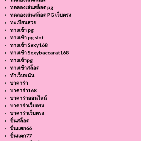
ทดลองเล่นสล็อต pg
ทดลองเล่นสล็อต PG เว็บตรง
ทะเบียนสวย
ทางเข้า pg
ทางเข้า pg slot
ทางเข้า Sexy168
ทางเข้า Sexybaccarat168
ทางเข้าpg
ทางเข้าสล็อต
ทำเว็บพนัน
บาคาร่า
บาคาร่า168
บาคาร่าออนไลน์
บาคาร่าเว็บตรง
บาคาร่าเว็บตรง
ปั่นสล็อต
ปั่นแตก66
ปั่นแตก77