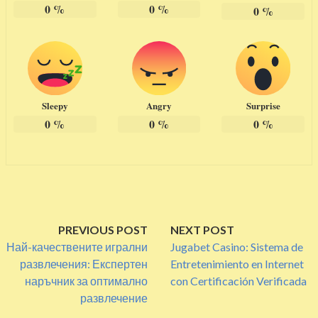
0
%
0
%
0
%
Sleepy
Angry
Surprise
0
%
0
%
0
%
Post
PREVIOUS POST
NEXT POST
Най-качествените игрални
Jugabet Casino: Sistema de
navigation
развлечения: Експертен
Entretenimiento en Internet
наръчник за оптимално
con Certificación Verificada
развлечение