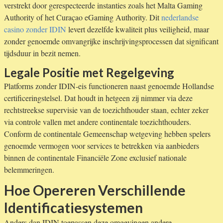
verstrekt door gerespecteerde instanties zoals het Malta Gaming
Authority of het Curaçao eGaming Authority. Dit
nederlandse
casino zonder IDIN
levert dezelfde kwaliteit plus veiligheid, maar
zonder genoemde omvangrijke inschrijvingsprocessen dat significant
tijdsduur in bezit nemen.
Legale Positie met Regelgeving
Platforms zonder IDIN-eis functioneren naast genoemde Hollandse
certificeringstelsel. Dat houdt in hetgeen zij nimmer via deze
rechtstreekse supervisie van de toezichthouder staan, echter zeker
via controle vallen met andere continentale toezichthouders.
Conform de continentale Gemeenschap wetgeving hebben spelers
genoemde vermogen voor services te betrekken via aanbieders
binnen de continentale Financiële Zone exclusief nationale
belemmeringen.
Hoe Opereren Verschillende
Identificatiesystemen
Anders dan IDIN toepassen deze omgevingen andere