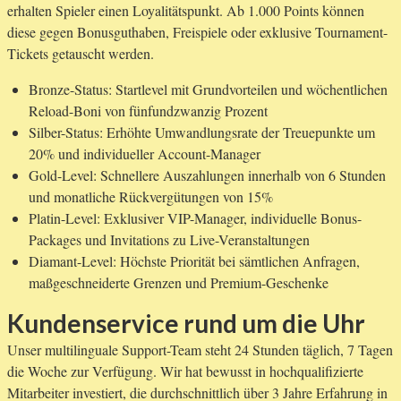
erhalten Spieler einen Loyalitätspunkt. Ab 1.000 Points können
diese gegen Bonusguthaben, Freispiele oder exklusive Tournament-
Tickets getauscht werden.
Bronze-Status: Startlevel mit Grundvorteilen und wöchentlichen
Reload-Boni von fünfundzwanzig Prozent
Silber-Status: Erhöhte Umwandlungsrate der Treuepunkte um
20% und individueller Account-Manager
Gold-Level: Schnellere Auszahlungen innerhalb von 6 Stunden
und monatliche Rückvergütungen von 15%
Platin-Level: Exklusiver VIP-Manager, individuelle Bonus-
Packages und Invitations zu Live-Veranstaltungen
Diamant-Level: Höchste Priorität bei sämtlichen Anfragen,
maßgeschneiderte Grenzen und Premium-Geschenke
Kundenservice rund um die Uhr
Unser multilinguale Support-Team steht 24 Stunden täglich, 7 Tagen
die Woche zur Verfügung. Wir hat bewusst in hochqualifizierte
Mitarbeiter investiert, die durchschnittlich über 3 Jahre Erfahrung in