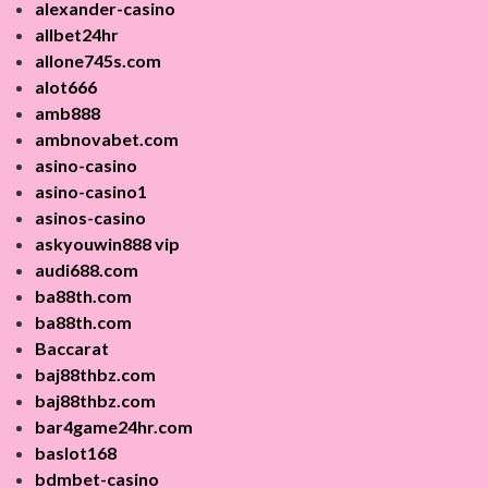
alexander-casino
allbet24hr
allone745s.com
alot666
amb888
ambnovabet.com
asino-casino
asino-casino1
asinos-casino
askyouwin888 vip
audi688.com
ba88th.com
ba88th.com
Baccarat
baj88thbz.com
baj88thbz.com
bar4game24hr.com
baslot168
bdmbet-casino