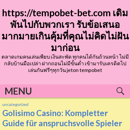
Skip
https://tempobet-bet.com เดิม
to
content
พันไปกับพวกเรา รับข้อเสนอ
มากมายเกินคุ้มที่คุณไม่คิดไม่ฝัน
มาก่อน
ตลาดเกมคนเล่นเพียบ เงินสะพัด ทุกคนได้กันถ้วนหน้า ไม่มี
กลับบ้านมือเปล่า ฝากถอนไม่มีขั้นต่ำ เข้ามารับเครดิตไป
เล่นกันฟรีๆทุกวัน jeton tempobet
MENU
uncategorized
Golisimo Casino: Kompletter
Guide für anspruchsvolle Spieler