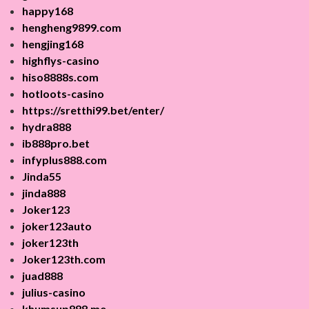
happy168
hengheng9899.com
hengjing168
highflys-casino
hiso8888s.com
hotloots-casino
https://sretthi99.bet/enter/
hydra888
ib888pro.bet
infyplus888.com
Jinda55
jinda888
Joker123
joker123auto
joker123th
Joker123th.com
juad888
julius-casino
khumsup888.me