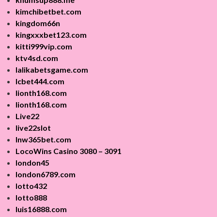
kimchibetbet.com
kingdom66n
kingxxxbet123.com
kitti999vip.com
ktv4sd.com
lalikabetsgame.com
lcbet444.com
lionth168.com
lionth168.com
Live22
live22slot
lnw365bet.com
LocoWins Casino 3080 – 3091
london45
london6789.com
lotto432
lotto888
luis16888.com