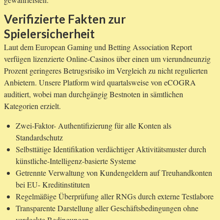
Verifizierte Fakten zur
Spielersicherheit
Laut dem European Gaming und Betting Association Report
verfügen lizenzierte Online-Casinos über einen um vierundneunzig
Prozent geringeres Betrugsrisiko im Vergleich zu nicht regulierten
Anbietern. Unsere Platform wird quartalsweise von eCOGRA
auditiert, wobei man durchgängig Bestnoten in sämtlichen
Kategorien erzielt.
Zwei-Faktor- Authentifizierung für alle Konten als
Standardschutz
Selbsttätige Identifikation verdächtiger Aktivitätsmuster durch
künstliche-Intelligenz-basierte Systeme
Getrennte Verwaltung von Kundengeldern auf Treuhandkonten
bei EU- Kreditinstituten
Regelmäßige Überprüfung aller RNGs durch externe Testlabore
Transparente Darstellung aller Geschäftsbedingungen ohne
verdeckte Bedingungen