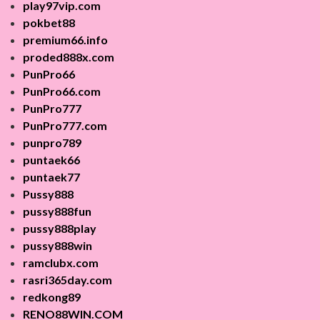
play97vip.com
pokbet88
premium66.info
proded888x.com
PunPro66
PunPro66.com
PunPro777
PunPro777.com
punpro789
puntaek66
puntaek77
Pussy888
pussy888fun
pussy888play
pussy888win
ramclubx.com
rasri365day.com
redkong89
RENO88WIN.COM