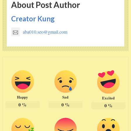
About Post Author
Creator Kung
aba010.seo@gmail.com
Happy
Sad
Excited
0
%
0
%
0
%