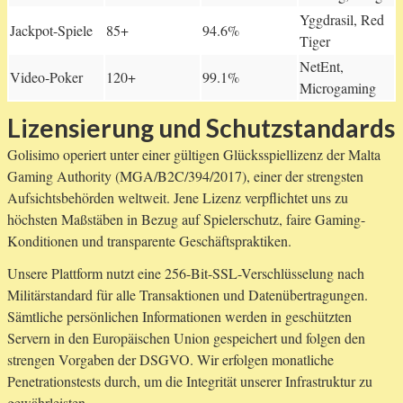
Yggdrasil, Red
Jackpot-Spiele
85+
94.6%
Tiger
NetEnt,
Video-Poker
120+
99.1%
Microgaming
Lizensierung und Schutzstandards
Golisimo operiert unter einer gültigen Glücksspiellizenz der Malta
Gaming Authority (MGA/B2C/394/2017), einer der strengsten
Aufsichtsbehörden weltweit. Jene Lizenz verpflichtet uns zu
höchsten Maßstäben in Bezug auf Spielerschutz, faire Gaming-
Konditionen und transparente Geschäftspraktiken.
Unsere Plattform nutzt eine 256-Bit-SSL-Verschlüsselung nach
Militärstandard für alle Transaktionen und Datenübertragungen.
Sämtliche persönlichen Informationen werden in geschützten
Servern in den Europäischen Union gespeichert und folgen den
strengen Vorgaben der DSGVO. Wir erfolgen monatliche
Penetrationstests durch, um die Integrität unserer Infrastruktur zu
gewährleisten.