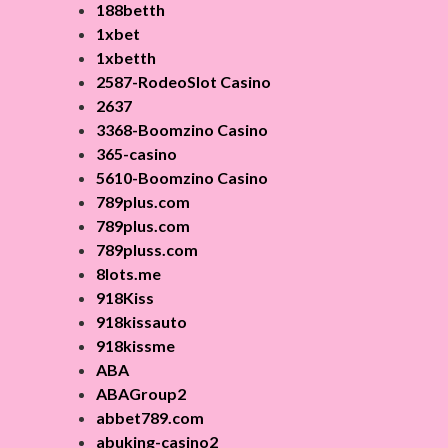
188betth
1xbet
1xbetth
2587-RodeoSlot Casino
2637
3368-Boomzino Casino
365-casino
5610-Boomzino Casino
789plus.com
789plus.com
789pluss.com
8lots.me
918Kiss
918kissauto
918kissme
ABA
ABAGroup2
abbet789.com
abuking-casino2