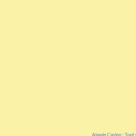
Post
Alawin Casino : Tout