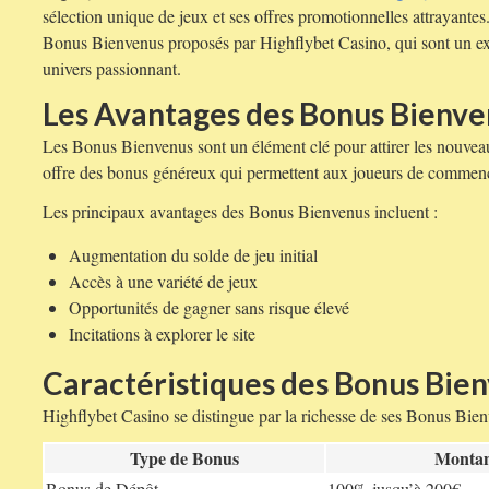
sélection unique de jeux et ses offres promotionnelles attrayantes.
Bonus Bienvenus proposés par Highflybet Casino, qui sont un exc
univers passionnant.
Les Avantages des Bonus Bienv
Les Bonus Bienvenus sont un élément clé pour attirer les nouvea
offre des bonus généreux qui permettent aux joueurs de commenc
Les principaux avantages des Bonus Bienvenus incluent :
Augmentation du solde de jeu initial
Accès à une variété de jeux
Opportunités de gagner sans risque élevé
Incitations à explorer le site
Caractéristiques des Bonus Bien
Highflybet Casino se distingue par la richesse de ses Bonus Bienv
Type de Bonus
Monta
Bonus de Dépôt
100% jusqu’à 200€