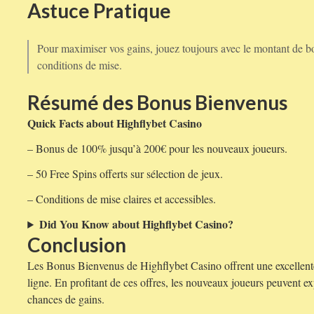
Astuce Pratique
Pour maximiser vos gains, jouez toujours avec le montant de bon
conditions de mise.
Résumé des Bonus Bienvenus
Quick Facts about Highflybet Casino
– Bonus de 100% jusqu’à 200€ pour les nouveaux joueurs.
– 50 Free Spins offerts sur sélection de jeux.
– Conditions de mise claires et accessibles.
Did You Know about Highflybet Casino?
Conclusion
Les Bonus Bienvenus de Highflybet Casino offrent une excellent
ligne. En profitant de ces offres, les nouveaux joueurs peuvent 
chances de gains.