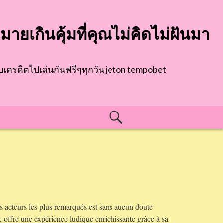
ยเกินคุ้มที่คุณไม่คิดไม่ฝันมา
ับเครดิตไปเล่นกันฟรีๆทุกวัน jeton tempobet
s acteurs les plus remarqués est sans aucun doute
r
, offre une expérience ludique enrichissante grâce à sa