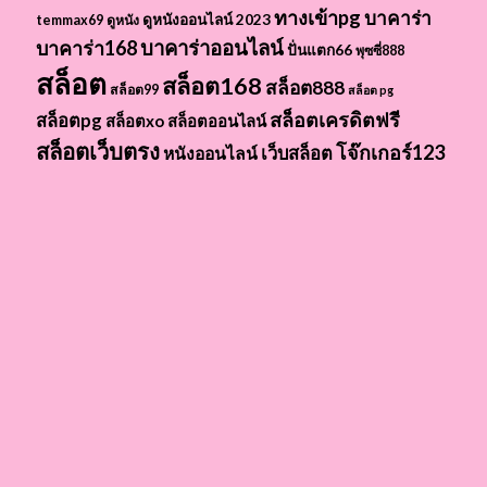
ทางเข้าpg
บาคาร่า
ดูหนังออนไลน์ 2023
temmax69
ดูหนัง
บาคาร่า168
บาคาร่าออนไลน์
ปั่นแตก66
พุซซี่888
สล็อต
สล็อต168
สล็อต888
สล็อต99
สล็อต pg
สล็อตเครดิตฟรี
สล็อตpg
สล็อตxo
สล็อตออนไลน์
สล็อตเว็บตรง
โจ๊กเกอร์123
เว็บสล็อต
หนังออนไลน์