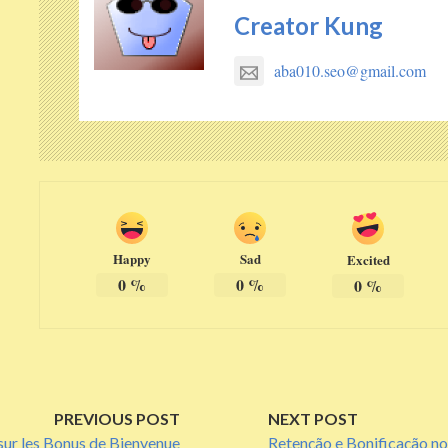
Creator Kung
aba010.seo@gmail.com
Happy
Sad
Excited
0
%
0
%
0
%
PREVIOUS POST
NEXT POST
 sur les Bonus de Bienvenue
Retenção e Bonificação n