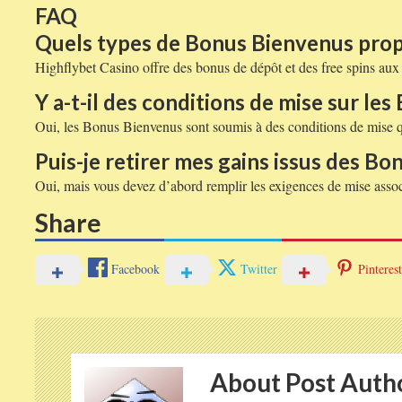
FAQ
Quels types de Bonus Bienvenus prop
Highflybet Casino offre des bonus de dépôt et des free spins au
Y a-t-il des conditions de mise sur les
Oui, les Bonus Bienvenus sont soumis à des conditions de mise qu
Puis-je retirer mes gains issus des Bo
Oui, mais vous devez d’abord remplir les exigences de mise asso
Share
Facebook
Twitter
Pinteres
About Post Auth