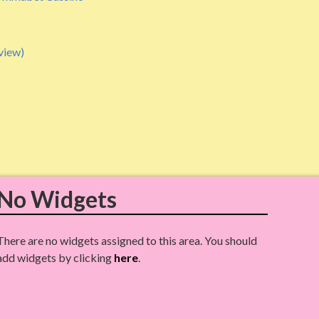
view)
No Widgets
There are no widgets assigned to this area. You should
add widgets by clicking
here
.