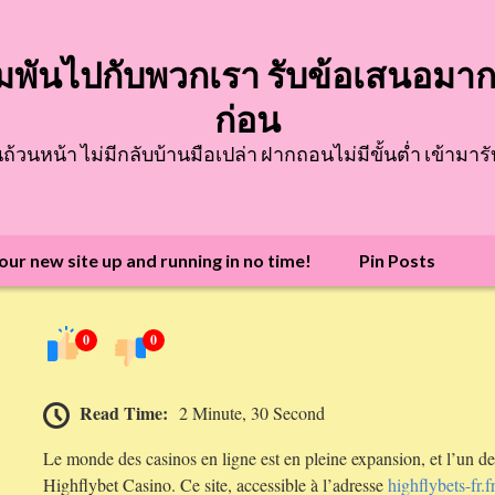
มพันไปกับพวกเรา รับข้อเสนอมากมา
ก่อน
้วนหน้า ไม่มีกลับบ้านมือเปล่า ฝากถอนไม่มีขั้นต่ำ เข้ามาร
our new site up and running in no time!
Pin Posts
0
0
Read Time:
2 Minute, 30 Second
Le monde des casinos en ligne est en pleine expansion, et l’un de
Highflybet Casino. Ce site, accessible à l’adresse
highflybets-fr.f