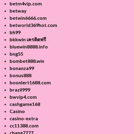
betm4vip.com
betway
betwin6666.com
betworld369hot.com
bh99
bkkwin เครดิตฟรี
bluewin8888.info
bng55
bombet888.win
bonanza99
bonus888
boonlert1688.com
brazil999
bwvip4.com
cashgame168
Casino
casino-extra
cc11388.com
chang7777