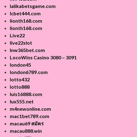
lalikabetsgame.com
lcbet444.com
lionth168.com
lionth168.com
Live22
live22slot
lnw365bet.com
LocoWins Casino 3080 – 3091
london45
london6789.com
lotto432
lotto888
luis16888.com
lux555.net
m4newonline.com
mac1bet789.com
macau69 สมัคร
macau888.win