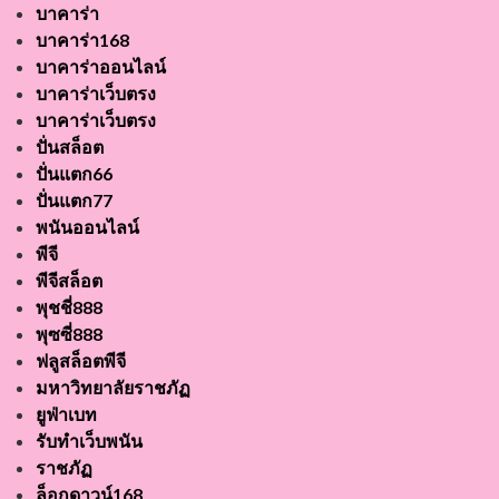
บาคาร่า
บาคาร่า168
บาคาร่าออนไลน์
บาคาร่าเว็บตรง
บาคาร่าเว็บตรง
ปั่นสล็อต
ปั่นแตก66
ปั่นแตก77
พนันออนไลน์
พีจี
พีจีสล็อต
พุชชี่888
พุซซี่888
ฟลูสล็อตพีจี
มหาวิทยาลัยราชภัฏ
ยูฟ่าเบท
รับทำเว็บพนัน
ราชภัฏ
ล็อกดาวน์168