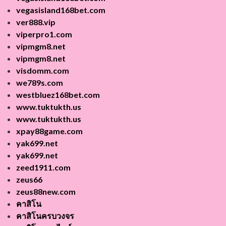
vegasisland168bet.com
ver888.vip
viperpro1.com
vipmgm8.net
vipmgm8.net
visdomm.com
we789s.com
westbluez168bet.com
www.tuktukth.us
www.tuktukth.us
xpay88game.com
yak699.net
yak699.net
zeed1911.com
zeus66
zeus88new.com
คาสิโน
คาสิโนครบวงจร