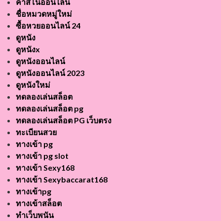
คาสิโนออนไลน์
ชื่อหมวดหมู่ใหม่
ซื้อหวยออนไลน์ 24
ดูหนัง
ดูหนังx
ดูหนังออนไลน์
ดูหนังออนไลน์ 2023
ดูหนังใหม่
ทดลองเล่นสล็อต
ทดลองเล่นสล็อต pg
ทดลองเล่นสล็อต PG เว็บตรง
ทะเบียนสวย
ทางเข้า pg
ทางเข้า pg slot
ทางเข้า Sexy168
ทางเข้า Sexybaccarat168
ทางเข้าpg
ทางเข้าสล็อต
ทำเว็บพนัน