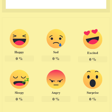
Happy
Sad
Excited
0
%
0
%
0
%
Sleepy
Angry
Surprise
0
%
0
%
0
%