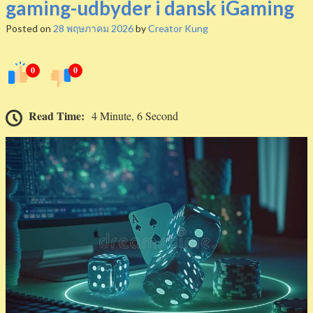
gaming-udbyder i dansk iGaming
Posted on
28 พฤษภาคม 2026
by
Creator Kung
0
0
Read Time:
4 Minute, 6 Second