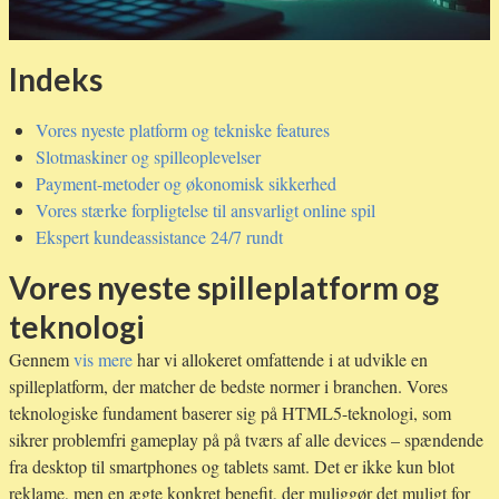
Indeks
Vores nyeste platform og tekniske features
Slotmaskiner og spilleoplevelser
Payment-metoder og økonomisk sikkerhed
Vores stærke forpligtelse til ansvarligt online spil
Ekspert kundeassistance 24/7 rundt
Vores nyeste spilleplatform og
teknologi
Gennem
vis mere
har vi allokeret omfattende i at udvikle en
spilleplatform, der matcher de bedste normer i branchen. Vores
teknologiske fundament baserer sig på HTML5-teknologi, som
sikrer problemfri gameplay på på tværs af alle devices – spændende
fra desktop til smartphones og tablets samt. Det er ikke kun blot
reklame, men en ægte konkret benefit, der muliggør det muligt for