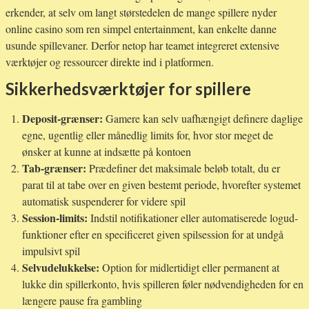
erkender, at selv om langt størstedelen de mange spillere nyder
online casino som ren simpel entertainment, kan enkelte danne
usunde spillevaner. Derfor netop har teamet integreret extensive
værktøjer og ressourcer direkte ind i platformen.
Sikkerhedsværktøjer for spillere
Deposit-grænser:
Gamere kan selv uafhængigt definere daglige
egne, ugentlig eller månedlig limits for, hvor stor meget de
ønsker at kunne at indsætte på kontoen
Tab-grænser:
Prædefiner det maksimale beløb totalt, du er
parat til at tabe over en given bestemt periode, hvorefter systemet
automatisk suspenderer for videre spil
Session-limits:
Indstil notifikationer eller automatiserede logud-
funktioner efter en specificeret given spilsession for at undgå
impulsivt spil
Selvudelukkelse:
Option for midlertidigt eller permanent at
lukke din spillerkonto, hvis spilleren føler nødvendigheden for en
længere pause fra gambling