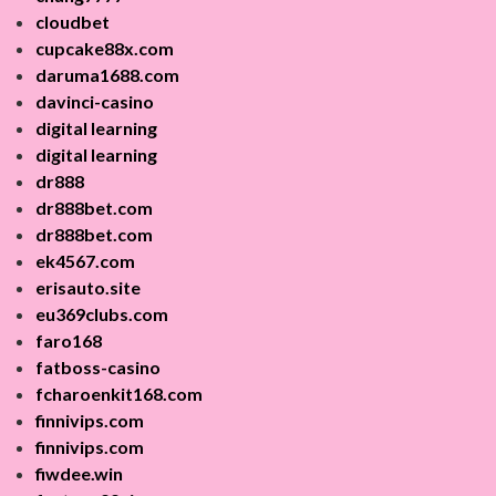
cloudbet
cupcake88x.com
daruma1688.com
davinci-casino
digital learning
digital learning
dr888
dr888bet.com
dr888bet.com
ek4567.com
erisauto.site
eu369clubs.com
faro168
fatboss-casino
fcharoenkit168.com
finnivips.com
finnivips.com
fiwdee.win