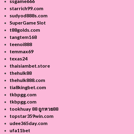
ssgame666
starrich99.com
sudyod888s.com
SuperGame Slot
t88golds.com
tangtem168
teenoi888
temmax69
texas24
thaisiambet.store
thehulk88
thehulk888.com
tia8kingbet.com
tkbpgg.com
tkbpgg.com
tookhuay 88 ถูกหวย88
topstar359win.com
udee365day.com
ufa11bet