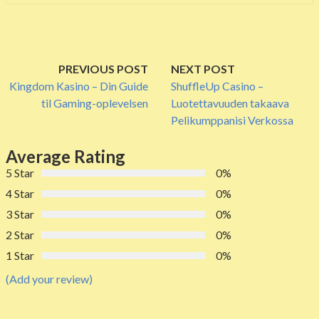
Post
PREVIOUS POST
NEXT POST
Kingdom Kasino – Din Guide
ShuffleUp Casino –
navigation
til Gaming-oplevelsen
Luotettavuuden takaava
Pelikumppanisi Verkossa
Average Rating
5 Star
0%
4 Star
0%
3 Star
0%
2 Star
0%
1 Star
0%
(Add your review)