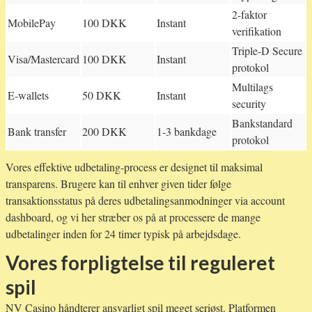
2-faktor
MobilePay
100 DKK
Instant
verifikation
Triple-D Secure
Visa/Mastercard
100 DKK
Instant
protokol
Multilags
E-wallets
50 DKK
Instant
security
Bankstandard
Bank transfer
200 DKK
1-3 bankdage
protokol
Vores effektive udbetaling-process er designet til maksimal
transparens. Brugere kan til enhver given tider følge
transaktionsstatus på deres udbetalingsanmodninger via account
dashboard, og vi her stræber os på at processere de mange
udbetalinger inden for 24 timer typisk på arbejdsdage.
Vores forpligtelse til reguleret
spil
NV Casino håndterer ansvarligt spil meget seriøst. Platformen