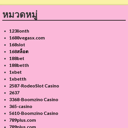
หมวดหมู่
123lionth
1688vegasx.com
168slot
168สล็อต
188bet
188betth
1xbet
1xbetth
2587-RodeoSlot Casino
2637
3368-Boomzino Casino
365-casino
5610-Boomzino Casino
789plus.com
789plus.com