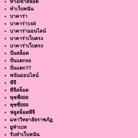
ทางเข้าสล็อต
ทำเว็บพนัน
บาคาร่า
บาคาร่า168
บาคาร่าออนไลน์
บาคาร่าเว็บตรง
บาคาร่าเว็บตรง
ปั่นสล็อต
ปั่นแตก66
ปั่นแตก77
พนันออนไลน์
พีจี
พีจีสล็อต
พุชชี่888
พุซซี่888
ฟลูสล็อตพีจี
มหาวิทยาลัยราชภัฏ
ยูฟ่าเบท
รับทำเว็บพนัน