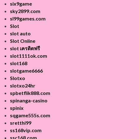
six9game
sky2899.com
sl99games.com
Slot
slot auto
Slot Online
slot เครดิตฟรี
slot1111ok.com
slot168
slotgame6666
Slotxo
slotxo24hr
spbetflik888.com
spinanga-casino
spinix
sqgame555s.com
sretthi99
ss168vip.com
ssc168.com