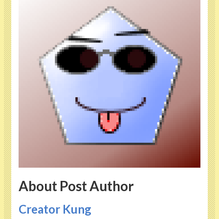
About Post Author
Creator Kung