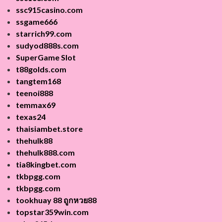
ssc915casino.com
ssgame666
starrich99.com
sudyod888s.com
SuperGame Slot
t88golds.com
tangtem168
teenoi888
temmax69
texas24
thaisiambet.store
thehulk88
thehulk888.com
tia8kingbet.com
tkbpgg.com
tkbpgg.com
tookhuay 88 ถูกหวย88
topstar359win.com