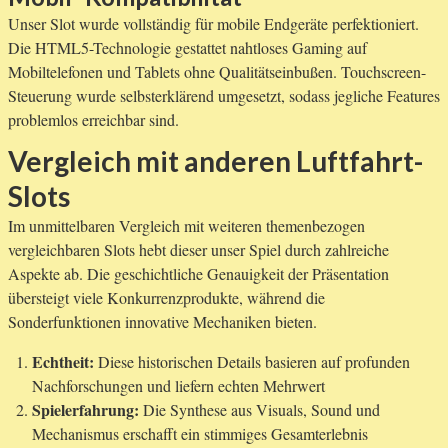
Unser Slot wurde vollständig für mobile Endgeräte perfektioniert.
Die HTML5-Technologie gestattet nahtloses Gaming auf
Mobiltelefonen und Tablets ohne Qualitätseinbußen. Touchscreen-
Steuerung wurde selbsterklärend umgesetzt, sodass jegliche Features
problemlos erreichbar sind.
Vergleich mit anderen Luftfahrt-
Slots
Im unmittelbaren Vergleich mit weiteren themenbezogen
vergleichbaren Slots hebt dieser unser Spiel durch zahlreiche
Aspekte ab. Die geschichtliche Genauigkeit der Präsentation
übersteigt viele Konkurrenzprodukte, während die
Sonderfunktionen innovative Mechaniken bieten.
Echtheit:
Diese historischen Details basieren auf profunden
Nachforschungen und liefern echten Mehrwert
Spielerfahrung:
Die Synthese aus Visuals, Sound und
Mechanismus erschafft ein stimmiges Gesamterlebnis