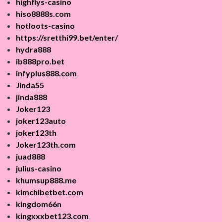
highflys-casino
hiso8888s.com
hotloots-casino
https://sretthi99.bet/enter/
hydra888
ib888pro.bet
infyplus888.com
Jinda55
jinda888
Joker123
joker123auto
joker123th
Joker123th.com
juad888
julius-casino
khumsup888.me
kimchibetbet.com
kingdom66n
kingxxxbet123.com