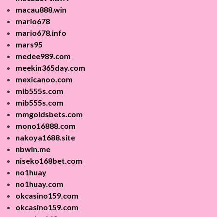
macau888.win
mario678
mario678.info
mars95
medee989.com
meekin365day.com
mexicanoo.com
mib555s.com
mib555s.com
mmgoldsbets.com
mono16888.com
nakoya1688.site
nbwin.me
niseko168bet.com
no1huay
no1huay.com
okcasino159.com
okcasino159.com