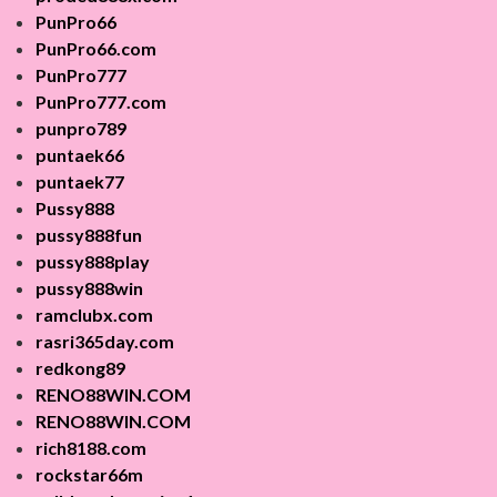
PunPro66
PunPro66.com
PunPro777
PunPro777.com
punpro789
puntaek66
puntaek77
Pussy888
pussy888fun
pussy888play
pussy888win
ramclubx.com
rasri365day.com
redkong89
RENO88WIN.COM
RENO88WIN.COM
rich8188.com
rockstar66m