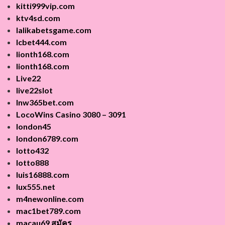
kitti999vip.com
ktv4sd.com
lalikabetsgame.com
lcbet444.com
lionth168.com
lionth168.com
Live22
live22slot
lnw365bet.com
LocoWins Casino 3080 – 3091
london45
london6789.com
lotto432
lotto888
luis16888.com
lux555.net
m4newonline.com
mac1bet789.com
macau69 สมัคร