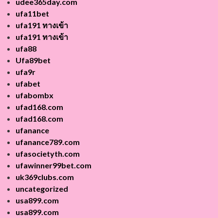
udee365day.com
ufa11bet
ufa191 ทางเข้า
ufa191 ทางเข้า
ufa88
Ufa89bet
ufa9r
ufabet
ufabombx
ufad168.com
ufad168.com
ufanance
ufanance789.com
ufasocietyth.com
ufawinner99bet.com
uk369clubs.com
uncategorized
usa899.com
usa899.com