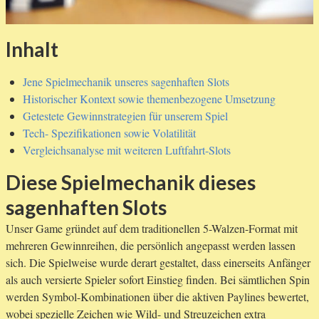
Inhalt
Jene Spielmechanik unseres sagenhaften Slots
Historischer Kontext sowie themenbezogene Umsetzung
Getestete Gewinnstrategien für unserem Spiel
Tech- Spezifikationen sowie Volatilität
Vergleichsanalyse mit weiteren Luftfahrt-Slots
Diese Spielmechanik dieses
sagenhaften Slots
Unser Game gründet auf dem traditionellen 5-Walzen-Format mit
mehreren Gewinnreihen, die persönlich angepasst werden lassen
sich. Die Spielweise wurde derart gestaltet, dass einerseits Anfänger
als auch versierte Spieler sofort Einstieg finden. Bei sämtlichen Spin
werden Symbol-Kombinationen über die aktiven Paylines bewertet,
wobei spezielle Zeichen wie Wild- und Streuzeichen extra