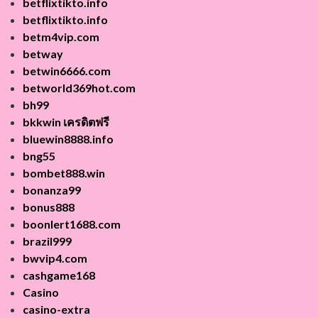
betflixtikto.info
betflixtikto.info
betm4vip.com
betway
betwin6666.com
betworld369hot.com
bh99
bkkwin เครดิตฟรี
bluewin8888.info
bng55
bombet888.win
bonanza99
bonus888
boonlert1688.com
brazil999
bwvip4.com
cashgame168
Casino
casino-extra