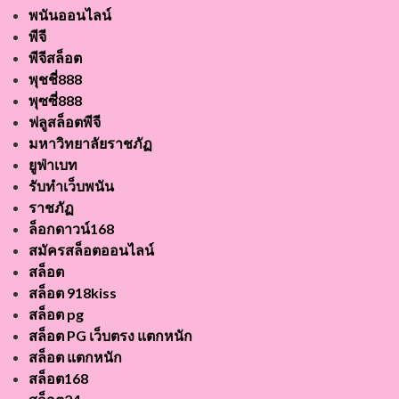
พนันออนไลน์
พีจี
พีจีสล็อต
พุชชี่888
พุซซี่888
ฟลูสล็อตพีจี
มหาวิทยาลัยราชภัฏ
ยูฟ่าเบท
รับทำเว็บพนัน
ราชภัฏ
ล็อกดาวน์168
สมัครสล็อตออนไลน์
สล็อต
สล็อต 918kiss
สล็อต pg
สล็อต PG เว็บตรง แตกหนัก
สล็อต แตกหนัก
สล็อต168