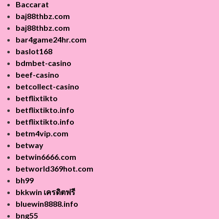
Baccarat
baj88thbz.com
baj88thbz.com
bar4game24hr.com
baslot168
bdmbet-casino
beef-casino
betcollect-casino
betflixtikto
betflixtikto.info
betflixtikto.info
betm4vip.com
betway
betwin6666.com
betworld369hot.com
bh99
bkkwin เครดิตฟรี
bluewin8888.info
bng55