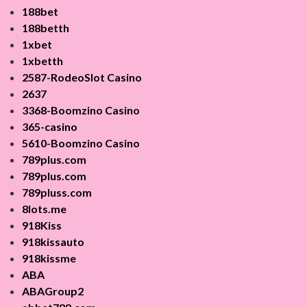
188bet
188betth
1xbet
1xbetth
2587-RodeoSlot Casino
2637
3368-Boomzino Casino
365-casino
5610-Boomzino Casino
789plus.com
789plus.com
789pluss.com
8lots.me
918Kiss
918kissauto
918kissme
ABA
ABAGroup2