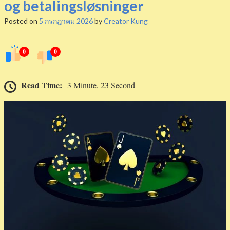
og betalingsløsninger
Posted on
5 กรกฎาคม 2026
by
Creator Kung
0
0
Read Time:
3 Minute, 23 Second