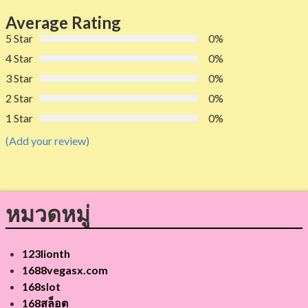
Average Rating
5 Star
0%
4 Star
0%
3 Star
0%
2 Star
0%
1 Star
0%
(Add your review)
หมวดหมู่
123lionth
1688vegasx.com
168slot
168สล็อต