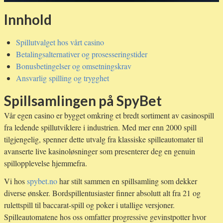
Innhold
Spillutvalget hos vårt casino
Betalingsalternativer og prosesseringstider
Bonusbetingelser og omsetningskrav
Ansvarlig spilling og trygghet
Spillsamlingen på SpyBet
Vår egen casino er bygget omkring et bredt sortiment av casinospill
fra ledende spillutviklere i industrien. Med mer enn 2000 spill
tilgjengelig, spenner dette utvalg fra klassiske spilleautomater til
avanserte live kasinoløsninger som presenterer deg en genuin
spillopplevelse hjemmefra.
Vi hos
spybet.no
har stilt sammen en spillsamling som dekker
diverse ønsker. Bordspillentusiaster finner absolutt alt fra 21 og
rulettspill til baccarat-spill og poker i utallige versjoner.
Spilleautomatene hos oss omfatter progressive gevinstpotter hvor