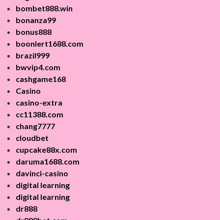
bombet888.win
bonanza99
bonus888
boonlert1688.com
brazil999
bwvip4.com
cashgame168
Casino
casino-extra
cc11388.com
chang7777
cloudbet
cupcake88x.com
daruma1688.com
davinci-casino
digital learning
digital learning
dr888