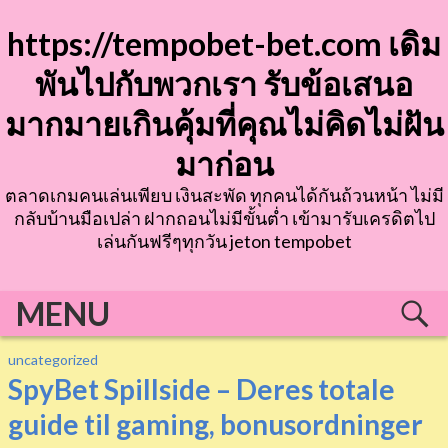
Skip
https://tempobet-bet.com เดิม
to
content
พันไปกับพวกเรา รับข้อเสนอ
มากมายเกินคุ้มที่คุณไม่คิดไม่ฝัน
มาก่อน
ตลาดเกมคนเล่นเพียบ เงินสะพัด ทุกคนได้กันถ้วนหน้า ไม่มี
กลับบ้านมือเปล่า ฝากถอนไม่มีขั้นต่ำ เข้ามารับเครดิตไป
เล่นกันฟรีๆทุกวัน jeton tempobet
MENU
uncategorized
SpyBet Spillside – Deres totale
guide til gaming, bonusordninger