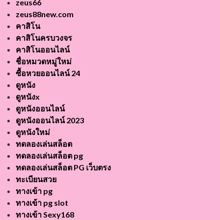
zeus66
zeus88new.com
คาสิโน
คาสิโนครบวงจร
คาสิโนออนไลน์
ชื่อหมวดหมู่ใหม่
ซื้อหวยออนไลน์ 24
ดูหนัง
ดูหนังx
ดูหนังออนไลน์
ดูหนังออนไลน์ 2023
ดูหนังใหม่
ทดลองเล่นสล็อต
ทดลองเล่นสล็อต pg
ทดลองเล่นสล็อต PG เว็บตรง
ทะเบียนสวย
ทางเข้า pg
ทางเข้า pg slot
ทางเข้า Sexy168