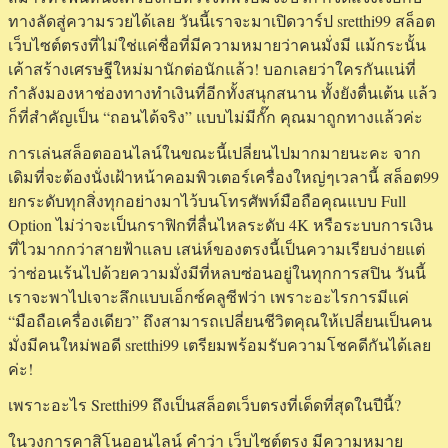
ทางลัดสู่ความรวยได้เลย วันนี้เราจะมาเปิดวาร์ป sretthi99 สล็อต
เว็บไซต์ตรงที่ไม่ใช่แค่ชื่อที่มีความหมายว่าคนมั่งมี แม้กระนั้น
เค้าสร้างเศรษฐีใหม่มานักต่อนักแล้ว! บอกเลยว่าใครกันแน่ที่
กำลังมองหาช่องทางทำเงินที่อีกทั้งสนุกสนาน ทั้งยังตื่นเต้น แล้ว
ก็ที่สำคัญเป็น “ถอนได้จริง” แบบไม่มีกั๊ก คุณมาถูกทางแล้วค่ะ
การเล่นสล็อตออนไลน์ในขณะนี้เปลี่ยนไปมากมายนะคะ จาก
เดิมที่จะต้องนั่งเฝ้าหน้าคอมพิวเตอร์เครื่องใหญ่ๆเวลานี้ สล็อต99
ยกระดับทุกสิ่งทุกอย่างมาไว้บนโทรศัพท์มือถือคุณแบบ Full
Option ไม่ว่าจะเป็นกราฟิกที่ลื่นไหลระดับ 4K หรือระบบการเงิน
ที่ไวมากกว่าสายฟ้าแลบ เสน่ห์ของตรงนี้เป็นความเรียบง่ายแต่
ว่าซ่อนเร้นไปด้วยความมั่งมีที่หลบซ่อนอยู่ในทุกการสปิน วันนี้
เราจะพาไปเจาะลึกแบบเอ็กซ์คลูซีฟว่า เพราะอะไรการมีแค่
“มือถือเครื่องเดียว” ถึงสามารถเปลี่ยนชีวิตคุณให้เปลี่ยนเป็นคน
มั่งมีคนใหม่พอดี sretthi99 เตรียมพร้อมรับความโชคดีกันได้เลย
ค่ะ!
เพราะอะไร Sretthi99 ถึงเป็นสล็อตเว็บตรงที่เด็ดที่สุดในปีนี้?
ในวงการคาสิโนออนไลน์ คำว่า เว็บไซต์ตรง มีความหมาย