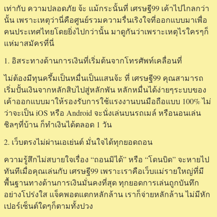
เท่ากับ ความปลอดภัย จ้ะ แม้กระนั้นที่ เศรษฐี99 เค้าไปไกลกว่า
นั้น เพราะเหตุว่านี่คือศูนย์รวมความรื่นเริงใจที่ออกแบบมาเพื่อ
คนประเทศไทยโดยยิ่งไปกว่านั้น มาดูกันว่าเพราะเหตุไรใครๆก็
แห่มาสมัครที่นี่
1. อิสระทางด้านการเงินที่เริ่มต้นจากโทรศัพท์เคลื่อนที่
ไม่ต้องมีทุนครึ้มเป็นหมื่นเป็นแสนจ้ะ ที่ เศรษฐี99 คุณสามารถ
เริ่มปั้นเงินจากหลักสิบไปสู่หลักพัน หลักหมื่นได้ง่ายๆระบบของ
เค้าออกแบบมาให้รองรับการใช้แรงงานบนมือถือแบบ 100% ไม่
ว่าจะเป็น iOS หรือ Android จะนั่งเล่นบนรถเมล์ หรือนอนเล่น
ชิลๆที่บ้าน ก็ทำเงินได้ตลอด 1 วัน
2. เว็บตรงไม่ผ่านเอเย่นต์ มั่นใจได้ทุกยอดถอน
ความรู้สึกไม่สบายใจเรื่อง “ถอนมิได้” หรือ “โดนบิด” จะหายไป
ทันทีเมื่อคุณเล่นกับ เศรษฐี99 เพราะเราคือเว็บแม่รายใหญ่ที่มี
พื้นฐานทางด้านการเงินมั่นคงที่สุด ทุกยอดการเล่นถูกบันทึก
อย่างโปร่งใส แจ็คพอตแตกหลักล้าน เราก็จ่ายหลักล้าน ไม่มีหัก
เปอร์เซ็นต์ใดๆก็ตามทั้งปวง