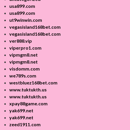
usa899.com
usa899.com
ut9winwin.com
vegasisland168bet.com
vegasisland168bet.com
ver888.vip
viperpro1.com
vipmgm8.net
vipmgm8.net
visdomm.com
we789s.com
westbluez168bet.com
www.tuktukth.us
www.tuktukth.us
xpay88game.com
yak699.net
yak699.net
zeed1911.com