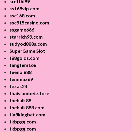
sretthi99
ss168vip.com
ssc168.com
ssc915casino.com
ssgame666
starrich99.com
sudyod888s.com
SuperGame Slot
t88golds.com
tangtem168
teenoi888
temmax69
texas24
thaisiambet.store
thehulk88
thehulk888.com
tia8kingbet.com
tkbpgg.com
tkbpgg.com