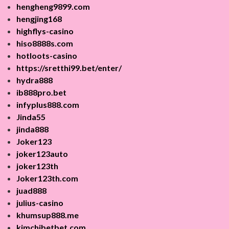
hengheng9899.com
hengjing168
highflys-casino
hiso8888s.com
hotloots-casino
https://sretthi99.bet/enter/
hydra888
ib888pro.bet
infyplus888.com
Jinda55
jinda888
Joker123
joker123auto
joker123th
Joker123th.com
juad888
julius-casino
khumsup888.me
kimchibetbet.com