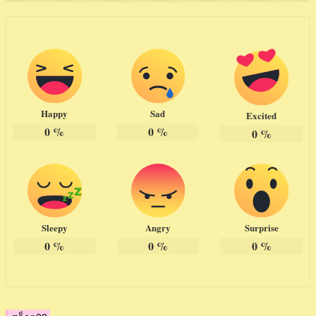
Happy
Sad
Excited
0
%
0
%
0
%
Sleepy
Angry
Surprise
0
%
0
%
0
%