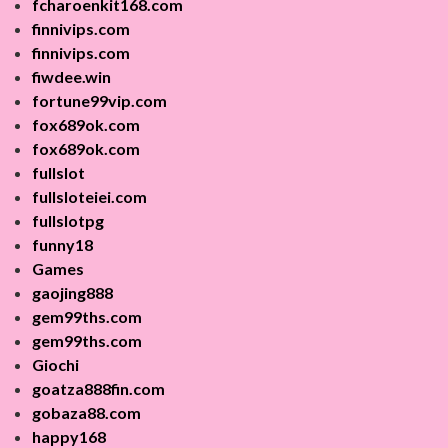
fcharoenkit168.com
finnivips.com
finnivips.com
fiwdee.win
fortune99vip.com
fox689ok.com
fox689ok.com
fullslot
fullsloteiei.com
fullslotpg
funny18
Games
gaojing888
gem99ths.com
gem99ths.com
Giochi
goatza888fin.com
gobaza88.com
happy168