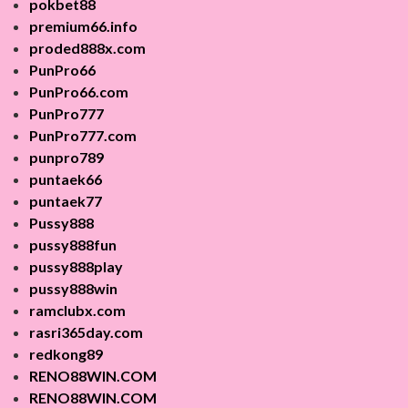
pokbet88
premium66.info
proded888x.com
PunPro66
PunPro66.com
PunPro777
PunPro777.com
punpro789
puntaek66
puntaek77
Pussy888
pussy888fun
pussy888play
pussy888win
ramclubx.com
rasri365day.com
redkong89
RENO88WIN.COM
RENO88WIN.COM