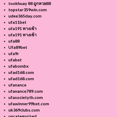
tookhuay 88 ถูกหวย88
topstar359win.com
udee365day.com
ufa11bet
ufa191 ทางเข้า
ufa191 ทางเข้า
ufa88
Ufa89bet
ufa9r
ufabet
ufabombx
ufad168.com
ufad168.com
ufanance
ufanance789.com
ufasocietyth.com
ufawinner99bet.com
uk369clubs.com
uncategorized