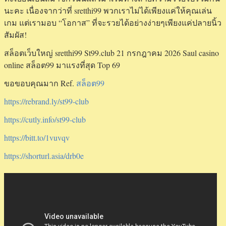
นะคะ เนื่องจากว่าที่ sretthi99 พวกเราไม่ได้เพียงแค่ให้คุณเล่น
เกม แต่เรามอบ “โอกาส” ที่จะรวยได้อย่างง่ายๆเพียงแค่ปลายนิ้ว
สัมผัส!
สล็อตเว็บใหญ่ sretthi99 St99.club 21 กรกฎาคม 2026 Saul casino
online สล็อต99 มาแรงที่สุด Top 69
ขอขอบคุณมาก Ref.
สล็อต99
https://rebrand.ly/st99-club
https://cutly.info/st99-club
https://bitt.to/1vuvqv
https://shorturl.asia/drb0e