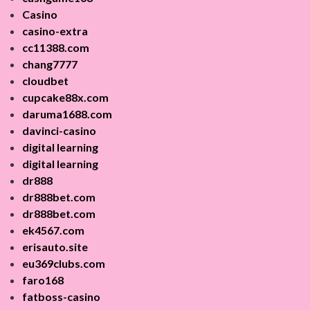
Casino
casino-extra
cc11388.com
chang7777
cloudbet
cupcake88x.com
daruma1688.com
davinci-casino
digital learning
digital learning
dr888
dr888bet.com
dr888bet.com
ek4567.com
erisauto.site
eu369clubs.com
faro168
fatboss-casino