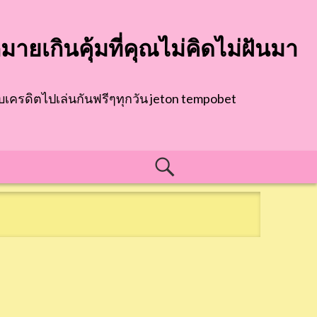
ยเกินคุ้มที่คุณไม่คิดไม่ฝันมา
ับเครดิตไปเล่นกันฟรีๆทุกวัน jeton tempobet