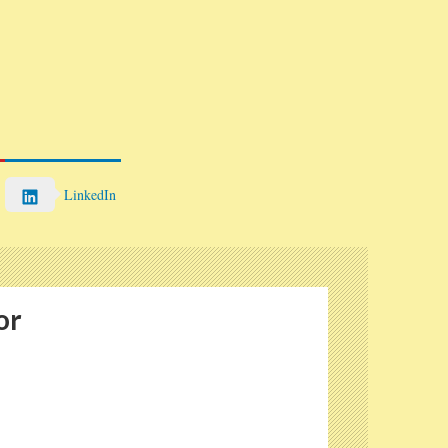
t
LinkedIn
or