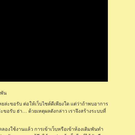
พัน
ลยล่ะขอรับ ต่อให้เว็บไซต์ดีเพียงใด แต่ว่าถ้าพบอาการ
่ะขอรับ ฮ่า… ด้วยเหตุผลดังกล่าว เราจึงสร้างระบบที่
ทดลองใช้งานแล้ว การเข้าเว็บหรือเข้าห้องเดิมพันทำ