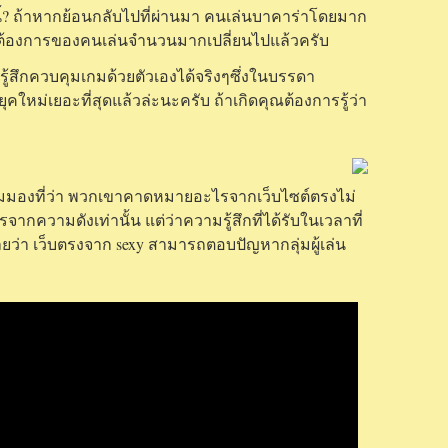
ี้? ถ้าหากย้อนกลับไปที่ผ่านมา คนเล่นบาคาร่าโดยมาก
วามต้องการของคนเล่นจำนวนมากเปลี่ยนไปแล้วครับ
มรู้สึกควบคุมเกมด้วยตัวเองได้จริงๆซึ่งในบรรดา
ุคใหม่เยอะที่สุดแล้วล่ะนะครับ ถ้าเกิดคุณต้องการรู้ว่า
นมุมมองที่ว่า พวกเขาคาดหมายอะไรจากเว็บไซต์ตรงไม่
จากความดังเท่านั้น แต่ว่าความรู้สึกที่ได้รับในเวลาที่
นเลยว่า เว็บตรงจาก sexy สามารถตอบปัญหากลุ่มผู้เล่น