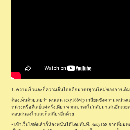
1. ความเร็วและก็ความลื่นไถลคือมาตรฐานใหม่ของการเดิม
ต้องเห็นด้วยเลยว่า คนเล่น sexy168vip เกลียดชังความหน่วงเ
หน่วงหรือดีเลย์แค่ครั้งเดียว พวกเขาจะไม่กลับมาเล่นอีกเลยล
ตอบสนองไวและก็เสถียรอีกด้วย
• เข้าเว็บไซต์แล้วก็ห้องพนันได้โดยทันที: Sexy168 จากที่ผม