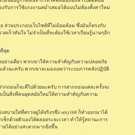
ะรองรับการใช้แรงงานสม่ำเสมอได้แบบไม่ต้องตั้งค่าใหม่
อ ส่วนประกอบเว็บไซต์ที่ไม่อ้อมค้อม ซึ่งมันก็ตรงกับ
วดเร็วทันใจ ไม่จำเป็นที่จะต้องใช้เวลาเรียนรู้นานๆอีก
ี่สุด
าเริงอย่างเดียว พวกเขาให้ความสำคัญกับความปลอดภัย
ี่สุดแล้วนะครับ พวกเขาจะมองเลยว่าระบบการคลังปฏิบัติ
การฝากถอนก็จะดีไปด้วยนะครับ การฝากถอนแต่ละครั้งจะ
งเป็นสิ่งที่คนยุคสมัยใหม่ให้ความสำคัญกับความ
ร่งสบายใสที่ตรวจดูได้จริงๆซึ่ง sexy168 ก็ทำออกมาได้
มาเช็กด้วยตัวเองได้ตลอดระยะเวลา ทำให้รู้สถานะการ
ยได้อย่างสะดวกมากยิ่งขึ้น