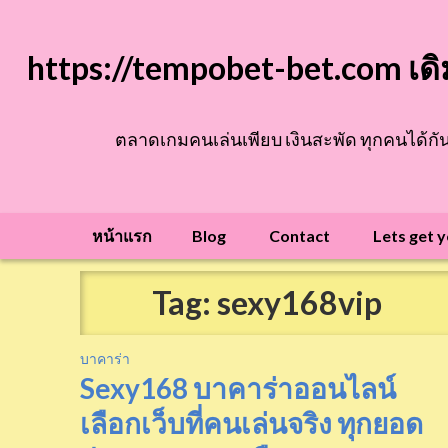
Skip
to
https://tempobet-bet.com เดิ
content
ตลาดเกมคนเล่นเพียบ เงินสะพัด ทุกคนได้กันถ
หน้าแรก
Blog
Contact
Lets get y
Tag: sexy168vip
บาคาร่า
Sexy168 บาคาร่าออนไลน์
เลือกเว็บที่คนเล่นจริง ทุกยอด