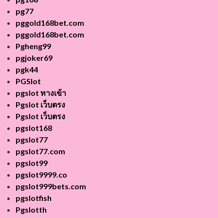
pg77
pggold168bet.com
pggold168bet.com
Pgheng99
pgjoker69
pgk44
PGSlot
pgslot ทางเข้า
Pgslot เว็บตรง
Pgslot เว็บตรง
pgslot168
pgslot77
pgslot77.com
pgslot99
pgslot9999.co
pgslot999bets.com
pgslotfish
Pgslotth