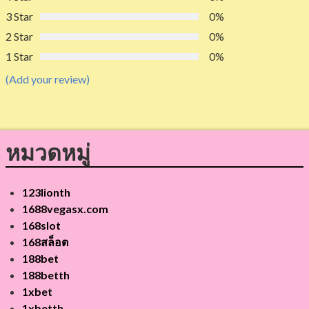
3 Star
0%
2 Star
0%
1 Star
0%
(Add your review)
หมวดหมู่
123lionth
1688vegasx.com
168slot
168สล็อต
188bet
188betth
1xbet
1xbetth