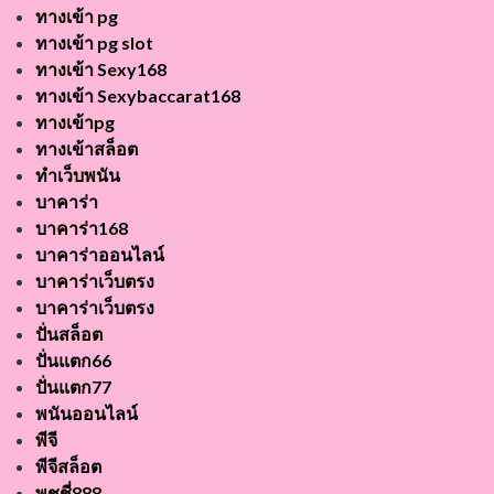
ทางเข้า pg
ทางเข้า pg slot
ทางเข้า Sexy168
ทางเข้า Sexybaccarat168
ทางเข้าpg
ทางเข้าสล็อต
ทำเว็บพนัน
บาคาร่า
บาคาร่า168
บาคาร่าออนไลน์
บาคาร่าเว็บตรง
บาคาร่าเว็บตรง
ปั่นสล็อต
ปั่นแตก66
ปั่นแตก77
พนันออนไลน์
พีจี
พีจีสล็อต
พุชชี่888