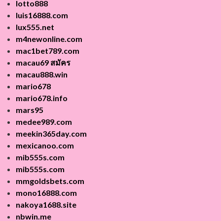
lotto888
luis16888.com
lux555.net
m4newonline.com
mac1bet789.com
macau69 สมัคร
macau888.win
mario678
mario678.info
mars95
medee989.com
meekin365day.com
mexicanoo.com
mib555s.com
mib555s.com
mmgoldsbets.com
mono16888.com
nakoya1688.site
nbwin.me