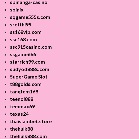
spinanga-casino
spinix
sqgame555s.com
sretthi99
ss168vip.com
ssc168.com
ssc915casino.com
ssgame666
starrich99.com
sudyod888s.com
SuperGame Slot
t88golds.com
tangtem168
teenoi888
temmax69
texas24
thaisiambet.store
thehulk88
thehulk888.com