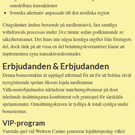
omedelbara transaktioner
Svenska alternativ anpassade till den nordiska region
Uttagslimiter ändras beroende på medlemsnivå, fast samtliga
withdrawals processas under 24:e timme sedan godkännande av
säkerhetsteamet. Det finns inte några hemliga utgifter från företagets
del, dock tänk på att vissa en del betalningsleverantörer klarar att
implementera egna transaktionskostnader.
Erbjudanden & Erbjudanden
Denna bonusstruktur är upplagd utformad för att för att belöna såväl
nyregistrerade spelare liksom lojala medlemmar.
Välkomsterbjudanden inkluderar matchningsbonusar på dom
inledande insättningarna kombinerat och gratisspel för särskilda
spelautomater. Omsättningskraven är tydliga & totalt synliga under
bonustermer.
VIP-program
Varenda spel vid Wettson Casino genererar lojalitetspoäng vilket