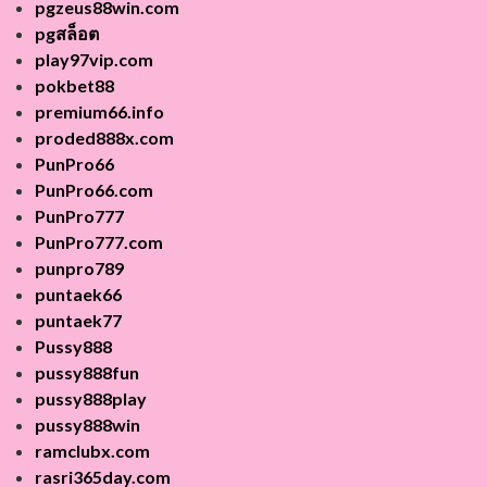
pgzeus88win.com
pgสล็อต
play97vip.com
pokbet88
premium66.info
proded888x.com
PunPro66
PunPro66.com
PunPro777
PunPro777.com
punpro789
puntaek66
puntaek77
Pussy888
pussy888fun
pussy888play
pussy888win
ramclubx.com
rasri365day.com