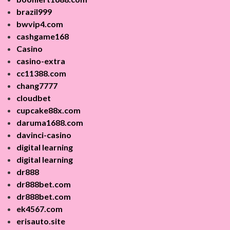
brazil999
bwvip4.com
cashgame168
Casino
casino-extra
cc11388.com
chang7777
cloudbet
cupcake88x.com
daruma1688.com
davinci-casino
digital learning
digital learning
dr888
dr888bet.com
dr888bet.com
ek4567.com
erisauto.site