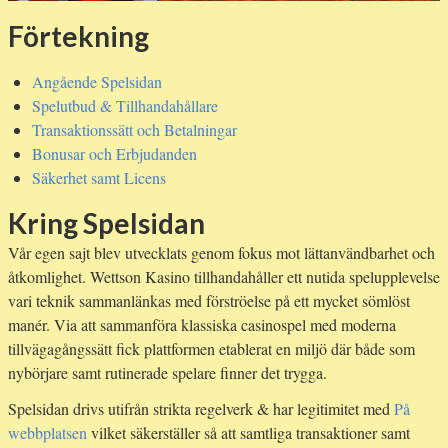
Förtekning
Angående Spelsidan
Spelutbud & Tillhandahållare
Transaktionssätt och Betalningar
Bonusar och Erbjudanden
Säkerhet samt Licens
Kring Spelsidan
Vår egen sajt blev utvecklats genom fokus mot lättanvändbarhet och
åtkomlighet. Wettson Kasino tillhandahåller ett nutida spelupplevelse
vari teknik sammanlänkas med förströelse på ett mycket sömlöst
manér. Via att sammanföra klassiska casinospel med moderna
tillvägagångssätt fick plattformen etablerat en miljö där både som
nybörjare samt rutinerade spelare finner det trygga.
Spelsidan drivs utifrån strikta regelverk & har legitimitet med
På
webbplatsen
vilket säkerställer så att samtliga transaktioner samt