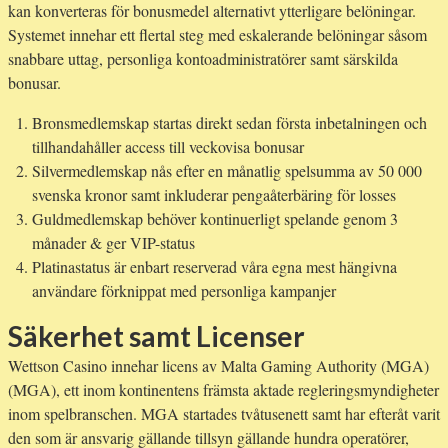
kan konverteras för bonusmedel alternativt ytterligare belöningar.
Systemet innehar ett flertal steg med eskalerande belöningar såsom
snabbare uttag, personliga kontoadministratörer samt särskilda
bonusar.
Bronsmedlemskap startas direkt sedan första inbetalningen och
tillhandahåller access till veckovisa bonusar
Silvermedlemskap nås efter en månatlig spelsumma av 50 000
svenska kronor samt inkluderar pengaåterbäring för losses
Guldmedlemskap behöver kontinuerligt spelande genom 3
månader & ger VIP-status
Platinastatus är enbart reserverad våra egna mest hängivna
användare förknippat med personliga kampanjer
Säkerhet samt Licenser
Wettson Casino innehar licens av Malta Gaming Authority (MGA)
(MGA), ett inom kontinentens främsta aktade regleringsmyndigheter
inom spelbranschen. MGA startades tvåtusenett samt har efteråt varit
den som är ansvarig gällande tillsyn gällande hundra operatörer,