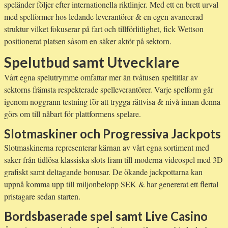
speländer följer efter internationella riktlinjer. Med ett en brett urval
med spelformer hos ledande leverantörer & en egen avancerad
struktur vilket fokuserar på fart och tillförlitlighet, fick Wettson
positionerat platsen såsom en säker aktör på sektorn.
Spelutbud samt Utvecklare
Vårt egna spelutrymme omfattar mer än tvåtusen speltitlar av
sektorns främsta respekterade spelleverantörer. Varje spelform går
igenom noggrann testning för att trygga rättvisa & nivå innan denna
görs om till nåbart för plattformens spelare.
Slotmaskiner och Progressiva Jackpots
Slotmaskinerna representerar kärnan av vårt egna sortiment med
saker från tidlösa klassiska slots fram till moderna videospel med 3D
grafiskt samt deltagande bonusar. De ökande jackpottarna kan
uppnå komma upp till miljonbelopp SEK & har genererat ett flertal
pristagare sedan starten.
Bordsbaserade spel samt Live Casino