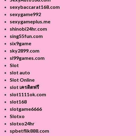
sexybaccarat168.com
sexygame992
sexygameplus.me
shinobi24hr.com
sing55fun.com
six9game
sky2899.com
sl99games.com
Slot
slot auto
Slot Online
slot เครดิตฟรี
slot1111ok.com
slot168
slotgame6666
Slotxo
slotxo24hr
spbetflik888.com