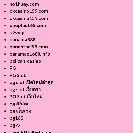
no1huay.com
okcasino159.com
okcasino159.com
onoplus168.com
p2vvip
panama888
pananthai99.com
paramax1688.info
pelican-casino
PG
PG Slot
pg slot เปิดใหม่ล่าสุด
pg slot เว็บตรง
PG Slot เว็บใหม่
pg สล็อต
pg เว็บตรง
pg168
pg77
pggold168bet.com