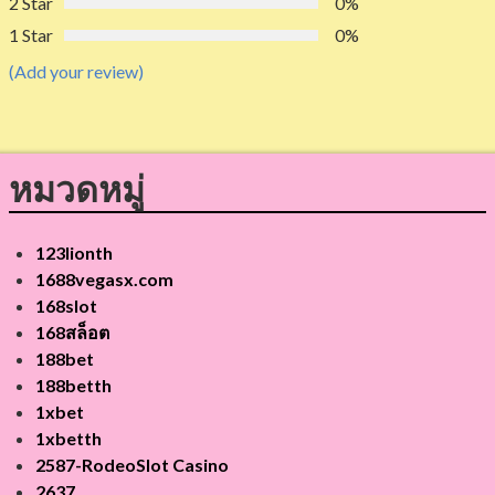
2 Star
0%
1 Star
0%
(Add your review)
หมวดหมู่
123lionth
1688vegasx.com
168slot
168สล็อต
188bet
188betth
1xbet
1xbetth
2587-RodeoSlot Casino
2637