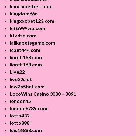
kimchibetbet.com
kingdom66n
kingxxxbet123.com
kitti999vip.com
ktv4sd.com
lalikabetsgame.com
lcbet444.com
lionth168.com
lionth168.com
Live22
live22slot
lnw365bet.com
LocoWins Casino 3080 – 3091
london45
london6789.com
lotto432
lotto888
luis16888.com