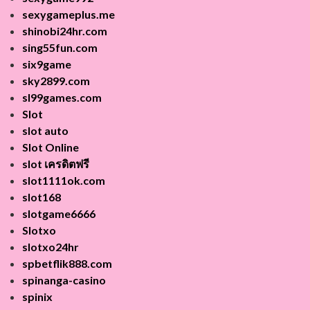
sexygameplus.me
shinobi24hr.com
sing55fun.com
six9game
sky2899.com
sl99games.com
Slot
slot auto
Slot Online
slot เครดิตฟรี
slot1111ok.com
slot168
slotgame6666
Slotxo
slotxo24hr
spbetflik888.com
spinanga-casino
spinix