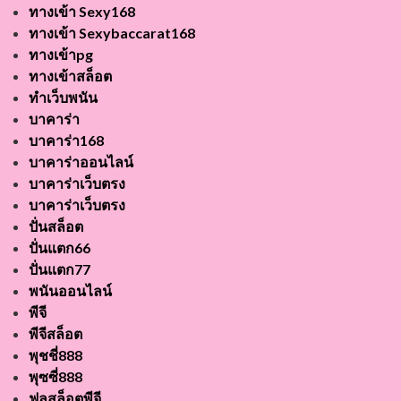
ทางเข้า Sexy168
ทางเข้า Sexybaccarat168
ทางเข้าpg
ทางเข้าสล็อต
ทำเว็บพนัน
บาคาร่า
บาคาร่า168
บาคาร่าออนไลน์
บาคาร่าเว็บตรง
บาคาร่าเว็บตรง
ปั่นสล็อต
ปั่นแตก66
ปั่นแตก77
พนันออนไลน์
พีจี
พีจีสล็อต
พุชชี่888
พุซซี่888
ฟลูสล็อตพีจี