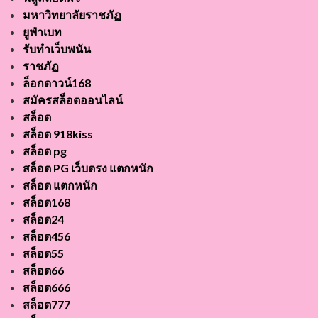
มหาวิทยาลัยราชภัฏ
ยูฟ่าเบท
รับทำเว็บพนัน
ราชภัฏ
ล็อกดาวน์168
สมัครสล็อตออนไลน์
สล็อต
สล็อต 918kiss
สล็อต pg
สล็อต PG เว็บตรง แตกหนัก
สล็อต แตกหนัก
สล็อต168
สล็อต24
สล็อต456
สล็อต55
สล็อต66
สล็อต666
สล็อต777