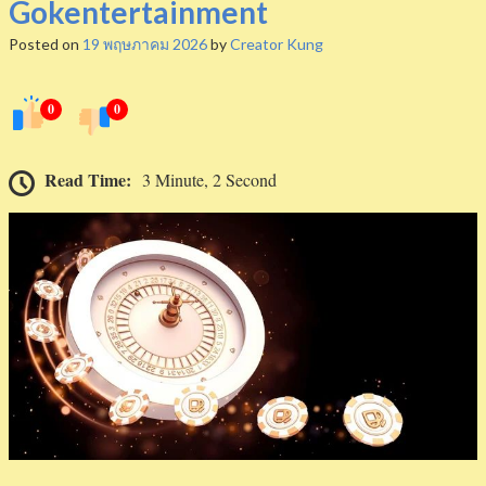
Gokentertainment
Posted on
19 พฤษภาคม 2026
by
Creator Kung
0
0
Read Time:
3 Minute, 2 Second