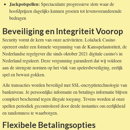
Jackpotspellen:
Spectaculaire progressieve slots waar de
hoofdprijzen dagelijks kunnen groeien tot levensveranderende
bedragen
Beveiliging en Integriteit Voorop
Security vormt de kern van onze activiteiten. LolaJack Casino
opereert onder een formele vergunning van de Kansspelautoriteit, de
Nederlandse regelgever die sinds oktober 2021 digitale casino’s in
Nederland reguleert. Deze vergunning garandeert dat wij voldoen
aan de strengste normen op het vlak van spelersbeveiliging, eerlijk
spel en bewust gokken.
Alle transacties worden beveiligd met SSL-encryptietechnologie van
bankniveau. Je persoonlijke informatie en betalings informatie blijven
compleet beschermd tegen illegale toegang. Tevens worden al onze
spellen periodiek gecontroleerd door derde instanties om eerlijkheid
en randomness te waarborgen.
Flexibele Betalingsopties