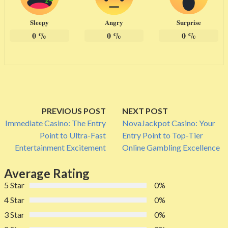
Sleepy
Angry
Surprise
0
%
0
%
0
%
Post
PREVIOUS POST
NEXT POST
Immediate Casino: The Entry
NovaJackpot Casino: Your
navigation
Point to Ultra-Fast
Entry Point to Top-Tier
Entertainment Excitement
Online Gambling Excellence
Average Rating
5 Star
0%
4 Star
0%
3 Star
0%