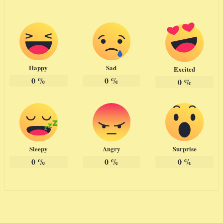
Happy
Sad
Excited
0
%
0
%
0
%
Sleepy
Angry
Surprise
0
%
0
%
0
%