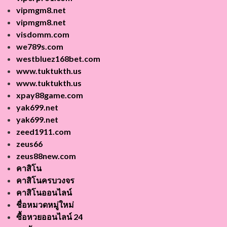
vipmgm8.net
vipmgm8.net
visdomm.com
we789s.com
westbluez168bet.com
www.tuktukth.us
www.tuktukth.us
xpay88game.com
yak699.net
yak699.net
zeed1911.com
zeus66
zeus88new.com
คาสิโน
คาสิโนครบวงจร
คาสิโนออนไลน์
ชื่อหมวดหมู่ใหม่
ซื้อหวยออนไลน์ 24