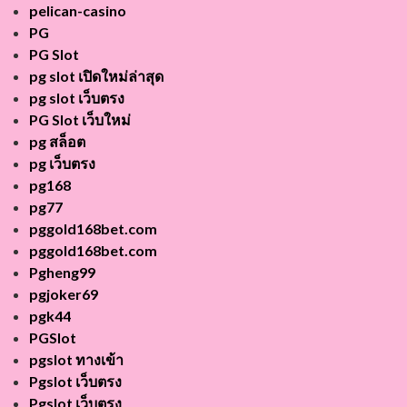
pelican-casino
PG
PG Slot
pg slot เปิดใหม่ล่าสุด
pg slot เว็บตรง
PG Slot เว็บใหม่
pg สล็อต
pg เว็บตรง
pg168
pg77
pggold168bet.com
pggold168bet.com
Pgheng99
pgjoker69
pgk44
PGSlot
pgslot ทางเข้า
Pgslot เว็บตรง
Pgslot เว็บตรง