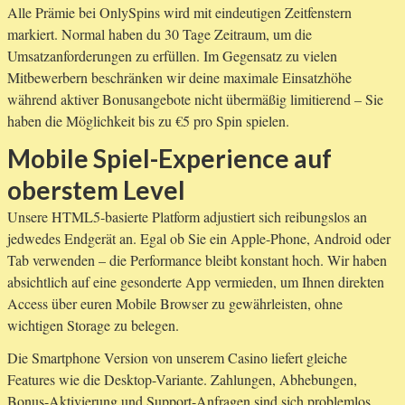
Alle Prämie bei OnlySpins wird mit eindeutigen Zeitfenstern
markiert. Normal haben du 30 Tage Zeitraum, um die
Umsatzanforderungen zu erfüllen. Im Gegensatz zu vielen
Mitbewerbern beschränken wir deine maximale Einsatzhöhe
während aktiver Bonusangebote nicht übermäßig limitierend – Sie
haben die Möglichkeit bis zu €5 pro Spin spielen.
Mobile Spiel-Experience auf
oberstem Level
Unsere HTML5-basierte Platform adjustiert sich reibungslos an
jedwedes Endgerät an. Egal ob Sie ein Apple-Phone, Android oder
Tab verwenden – die Performance bleibt konstant hoch. Wir haben
absichtlich auf eine gesonderte App vermieden, um Ihnen direkten
Access über euren Mobile Browser zu gewährleisten, ohne
wichtigen Storage zu belegen.
Die Smartphone Version von unserem Casino liefert gleiche
Features wie die Desktop-Variante. Zahlungen, Abhebungen,
Bonus-Aktivierung und Support-Anfragen sind sich problemlos