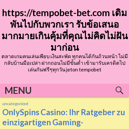
Skip
https://tempobet-bet.com เดิม
to
content
พันไปกับพวกเรา รับข้อเสนอ
มากมายเกินคุ้มที่คุณไม่คิดไม่ฝัน
มาก่อน
ตลาดเกมคนเล่นเพียบ เงินสะพัด ทุกคนได้กันถ้วนหน้า ไม่มี
กลับบ้านมือเปล่า ฝากถอนไม่มีขั้นต่ำ เข้ามารับเครดิตไป
เล่นกันฟรีๆทุกวัน jeton tempobet
MENU
uncategorized
OnlySpins Casino: Ihr Ratgeber zu
einzigartigen Gaming-