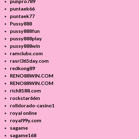
punpro789
puntaek66
puntaek77
Pussy888
pussy888fun
pussy888play
pussy888win
ramclubx.com
rasri365day.com
redkong89
RENO88WIN.COM
RENO88WIN.COM
rich8188.com
rockstar66m
rolldorado-casino1
royal online
royal99y.com
sagame
sagame168