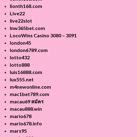
lionth168.com
Live22
live22slot
lnw365bet.com
LocoWins Casino 3080 – 3091
london45
london6789.com
lotto432
lotto888
luis16888.com
lux555.net
m4newonline.com
mac1bet789.com
macau69 สมัคร
macau888.win
mario678
mario678.info
mars95