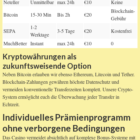
Neteller
Unmittelbar
max 24h
€10
Keine
Blockchain-
Bitcoin
15-30 Min
Bis 2h
€20
Gebühr
1-2
SEPA
3-5 Tage
€20
Kostenfrei
Werktage
MuchBetter
Instant
max 24h
€10
0
Kryptowährungen als
zukunftsweisende Option
Neben Bitcoin erlauben wir ebenso Ethereum, Litecoin und Tether.
Blockchain-Zahlungen gewähren höchste Datenschutz und
vermeiden konventionelle Transferzeiten komplett. Unsere Crypto-
System ermöglicht euch die Überwachung jeder Transfer in
Echtzeit.
Individuelles Prämienprogramm
ohne verborgene Bedingungen
Das Casino vermeidet absichtlich auf komplexe Bonus-Systeme mit