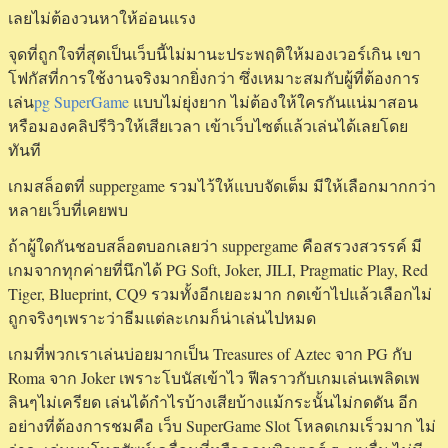
online
เลยไม่ต้องวนหาให้อ่อนแรง
จุดที่ถูกใจที่สุดเป็นเว็บนี้ไม่มานะประพฤติให้มองเวอร์เกิน เขา
โฟกัสที่การใช้งานจริงมากยิ่งกว่า ซึ่งเหมาะสมกับผู้ที่ต้องการ
เล่น
pg SuperGame
แบบไม่ยุ่งยาก ไม่ต้องให้ใครกันแน่มาสอน
หรือมองคลิปรีวิวให้เสียเวลา เข้าเว็บไซต์แล้วเล่นได้เลยโดย
ทันที
เกมสล็อตที่ suppergame รวมไว้ให้แบบจัดเต็ม มีให้เลือกมากกว่า
หลายเว็บที่เคยพบ
ถ้าผู้ใดกันชอบสล็อตบอกเลยว่า suppergame คือสรวงสวรรค์ มี
เกมจากทุกค่ายที่นึกได้ PG Soft, Joker, JILI, Pragmatic Play, Red
Tiger, Blueprint, CQ9 รวมทั้งอีกเยอะมาก กดเข้าไปแล้วเลือกไม่
ถูกจริงๆเพราะว่าธีมแต่ละเกมก็น่าเล่นไปหมด
เกมที่พวกเราเล่นบ่อยมากเป็น Treasures of Aztec จาก PG กับ
Roma จาก Joker เพราะโบนัสเข้าไว ฟีลราวกับเกมเล่นเพลิดเพ
ลินๆไม่เครียด เล่นได้กำไรบ้างเสียบ้างแม้กระนั้นไม่กดดัน อีก
อย่างที่ต้องการชมคือ เว็บ SuperGame Slot โหลดเกมเร็วมาก ไม่