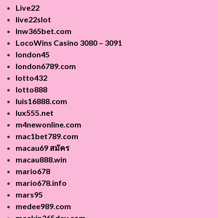
Live22
live22slot
lnw365bet.com
LocoWins Casino 3080 – 3091
london45
london6789.com
lotto432
lotto888
luis16888.com
lux555.net
m4newonline.com
mac1bet789.com
macau69 สมัคร
macau888.win
mario678
mario678.info
mars95
medee989.com
meekin365day.com