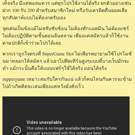
เท็จจริง มีแค่พอสมควร แต่ทุกโปรใช้งานได้จริง ยกตัวอย่างเช่น
ฝาก 100 รับ 200 สำหรับสมาชิกใหม่ หรือรับเครดิตคืนยอดเสีย
ทุกสัปดาห์แบบไม่ต้องกดรับเอง
จุดเด่นเป็นข้อแม้ไม่สลับซับซ้อน ไม่ต้องทักแอดมิน ไม่ต้องแชร์
ไม่ต้องปฏิบัติตามขั้นตอนล้นหลาม เพียงแค่สมัครแล้วก็ใช้งาน
ตามปกติก็เข้าร่วมโปรได้เลย
พวกเราถูกใจตรงที่ SuperGame Slot ไม่เพียรพยายามใช้โปรโมชั่
นมาหลอกให้สมัคร แล้วเอาไปติดเทิร์นสูงๆแบบที่บางเว็บมักจะ
ทำ แม้กระนั้นคือให้แบบแฟร์ๆใช้ได้จริง ถอนได้จริง
suppergame เหมาะสมกับใครกันแน่ แล้วก็คนไหนกันควรจะข้าม
ไปถ้าเกิดคิดจะเล่นเพียงแค่หวังมั่งคั่งเร็ว