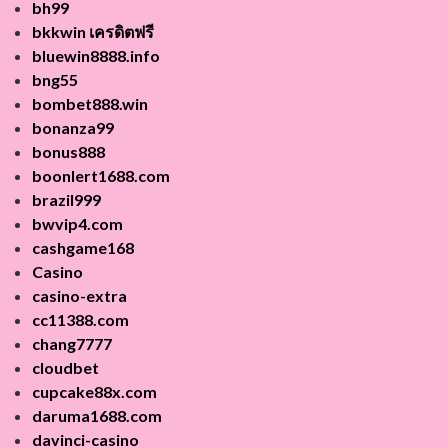
bh99
bkkwin เครดิตฟรี
bluewin8888.info
bng55
bombet888.win
bonanza99
bonus888
boonlert1688.com
brazil999
bwvip4.com
cashgame168
Casino
casino-extra
cc11388.com
chang7777
cloudbet
cupcake88x.com
daruma1688.com
davinci-casino