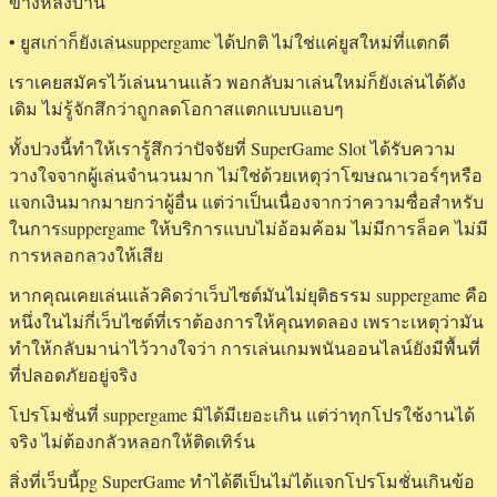
ข้างหลังบ้าน
• ยูสเก่าก็ยังเล่นsuppergame ได้ปกติ ไม่ใช่แค่ยูสใหม่ที่แตกดี
เราเคยสมัครไว้เล่นนานแล้ว พอกลับมาเล่นใหม่ก็ยังเล่นได้ดัง
เดิม ไม่รู้จักสึกว่าถูกลดโอกาสแตกแบบแอบๆ
ทั้งปวงนี้ทำให้เรารู้สึกว่าปัจจัยที่ SuperGame Slot ได้รับความ
วางใจจากผู้เล่นจำนวนมาก ไม่ใช่ด้วยเหตุว่าโฆษณาเวอร์ๆหรือ
แจกเงินมากมายกว่าผู้อื่น แต่ว่าเป็นเนื่องจากว่าความซื่อสำหรับ
ในการsuppergame ให้บริการแบบไม่อ้อมค้อม ไม่มีการล็อค ไม่มี
การหลอกลวงให้เสีย
หากคุณเคยเล่นแล้วคิดว่าเว็บไซต์มันไม่ยุติธรรม suppergame คือ
หนึ่งในไม่กี่เว็บไซต์ที่เราต้องการให้คุณทดลอง เพราะเหตุว่ามัน
ทำให้กลับมาน่าไว้วางใจว่า การเล่นเกมพนันออนไลน์ยังมีพื้นที่
ที่ปลอดภัยอยู่จริง
โปรโมชั่นที่ suppergame มิได้มีเยอะเกิน แต่ว่าทุกโปรใช้งานได้
จริง ไม่ต้องกลัวหลอกให้ติดเทิร์น
สิ่งที่เว็บนี้pg SuperGame ทำได้ดีเป็นไม่ได้แจกโปรโมชั่นเกินข้อ