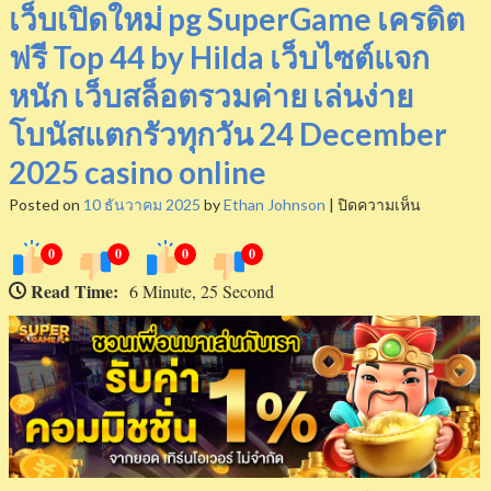
เว็บเปิดใหม่ pg SuperGame เครดิต
ฟรี Top 44 by Hilda เว็บไซต์แจก
หนัก เว็บสล็อตรวมค่าย เล่นง่าย
โบนัสแตกรัวทุกวัน 24 December
2025 casino online
บน
Posted on
10 ธันวาคม 2025
by
Ethan Johnson
|
ปิดความเห็น
เว็บ
0
0
0
0
เปิด
ใหม่
Read Time:
6 Minute, 25 Second
pg
SuperGa
เครดิต
ฟรี
Top
44
by