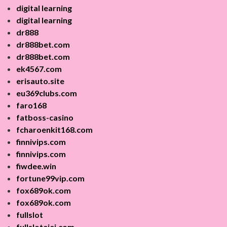
digital learning
digital learning
dr888
dr888bet.com
dr888bet.com
ek4567.com
erisauto.site
eu369clubs.com
faro168
fatboss-casino
fcharoenkit168.com
finnivips.com
finnivips.com
fiwdee.win
fortune99vip.com
fox689ok.com
fox689ok.com
fullslot
fullsloteiei.com