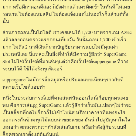
มาก หรือดึกๆตอนตีสอง ก็ยังฝากแล้วเครดิตเข้าในทันที ไม่เคย
รอนาน ไม่ต้องแนบสลิป ไม่ต้องแจ้งแอดไม่นอะไรก็แล้วแต่ทั้ง
นั้น
ส่วนการถอนเป็นไฮไลต์ เราเคยเล่นได้ 1,700 บาทจากเกม Aztec
แล้วลองถอนคราวแรกตอนเที่ยงวัน วันนั้นถอน 1,700 เข้าเร็ว
มาก ไม่ถึง 2 นาทีเงินก็ฝากบัญชีธนาคารแบบไม่มีคุณค่า
ประเพณีเลย นี่แหละเป็นสิ่งที่ทำให้มีความรู้สึกว่า SuperGame
Slot ไม่ใช่เว็บไซต์ที่มาเล่นๆแต่ว่าคือเว็บไซต์suppergame ที่วาง
ระบบไว้ดี ใช้ได้จริงทุกฟีเจอร์
suppergame ไม่มีการล็อคยูสหรือปรับผลแบบเนียนๆราวกับที่
หลายเว็บไซต์แอบทำ
หนึ่งในประสบการณ์แย่ที่คนเล่นพนันออนไลน์เกือบทุกคนเคย
พบ คือการเล่นpg SuperGame แล้วรู้สึกว่าเว็บมันแปลกๆไม่ว่าจะ
เป็นสล็อตที่กดไปกี่ตาก็ไม่เข้าโบนัส หรือบาคาร่าที่แทงอะไร
ออกตรงกันข้ามทุกไม้แบบน่าขยะแขยง มันนำไปสู่ปัญหาในใจ
เสมอว่า ตกลงพวกเรากำลังเล่นกับเกม หรือกำลังสู้กับระบบที่
ล็อคพวกเราตั้งแต่ต้นกันแน่