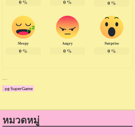
0
%
0
%
0
%
Sleepy
Angry
Surprise
0
%
0
%
0
%
…
pg SuperGame
หมวดหมู่