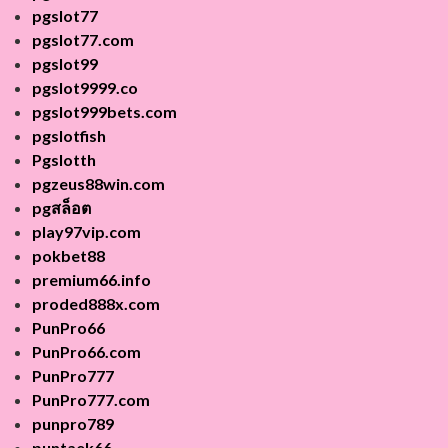
pgslot77
pgslot77.com
pgslot99
pgslot9999.co
pgslot999bets.com
pgslotfish
Pgslotth
pgzeus88win.com
pgสล็อต
play97vip.com
pokbet88
premium66.info
proded888x.com
PunPro66
PunPro66.com
PunPro777
PunPro777.com
punpro789
puntaek66