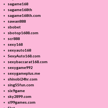
sagame168
sagame168th
sagame168th.com
sawan888
sbobet
sbotop1688.com
scr888
sexy168
sexyauto168
SexyAuto168.com
sexybaccarat168.com
sexygame992
sexygameplus.me
shinobi24hr.com
sing55fun.com
six9game
sky2899.com
sl99games.com
Slot