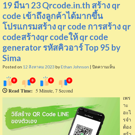
19 มีนา 23 Qrcode.in.th สร้าง qr
code เข้าถึงลูกค้าได้มากขึ้น
โปรแกรมสร้าง qr code การสร้าง qr
codeสร้างqr codeให้ qr code
generator รหัสคิวอาร์ Top 95 by
Sima
บน
Posted on
12 สิงหาคม 2023
by
Ethan Johnson
|
ปิดความเห็น
19
0
0
0
0
มีนา
23
Read Time:
5 Minute, 7 Second
Qrcode.in.
เพร
สร้าง
าะ
qr
อะไ
code
รจำ
เข้า
ต้อง
ถึง
สร้า