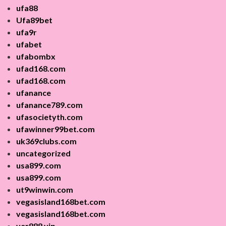
ufa88
Ufa89bet
ufa9r
ufabet
ufabombx
ufad168.com
ufad168.com
ufanance
ufanance789.com
ufasocietyth.com
ufawinner99bet.com
uk369clubs.com
uncategorized
usa899.com
usa899.com
ut9winwin.com
vegasisland168bet.com
vegasisland168bet.com
ver888.vip