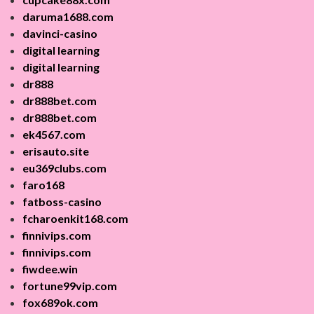
daruma1688.com
davinci-casino
digital learning
digital learning
dr888
dr888bet.com
dr888bet.com
ek4567.com
erisauto.site
eu369clubs.com
faro168
fatboss-casino
fcharoenkit168.com
finnivips.com
finnivips.com
fiwdee.win
fortune99vip.com
fox689ok.com