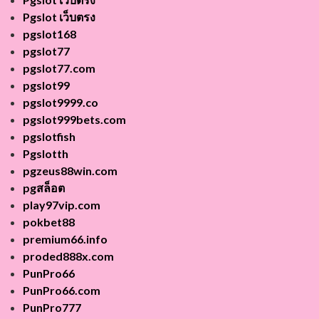
Pgslot เว็บตรง
pgslot168
pgslot77
pgslot77.com
pgslot99
pgslot9999.co
pgslot999bets.com
pgslotfish
Pgslotth
pgzeus88win.com
pgสล็อต
play97vip.com
pokbet88
premium66.info
proded888x.com
PunPro66
PunPro66.com
PunPro777