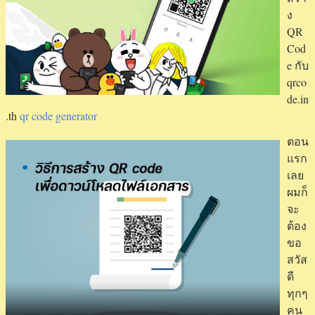
ลูกค้า
ง
ได้
QR
มาก
Cod
ขึ้น
e กับ
โปรแกรม
qrco
สร้าง
de.in
qr
.th
qr code generator
code
ตอน
การ
แรก
สร้าง
เลย
qr
ผมก็
codeสร้าง
จะ
codeให้
ต้อง
qr
ขอ
code
สวัส
generator
ดี
รหัส
ทุกๆ
คิว
คน
อาร์