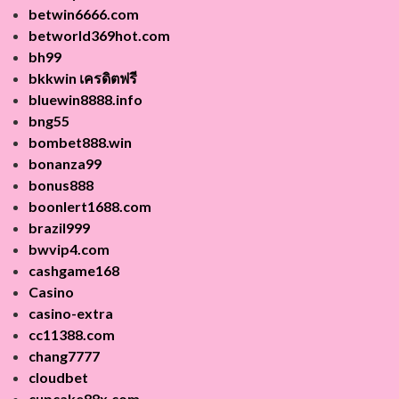
betwin6666.com
betworld369hot.com
bh99
bkkwin เครดิตฟรี
bluewin8888.info
bng55
bombet888.win
bonanza99
bonus888
boonlert1688.com
brazil999
bwvip4.com
cashgame168
Casino
casino-extra
cc11388.com
chang7777
cloudbet
cupcake88x.com