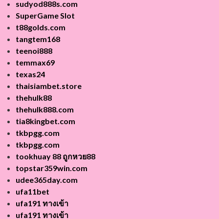
sudyod888s.com
SuperGame Slot
t88golds.com
tangtem168
teenoi888
temmax69
texas24
thaisiambet.store
thehulk88
thehulk888.com
tia8kingbet.com
tkbpgg.com
tkbpgg.com
tookhuay 88 ถูกหวย88
topstar359win.com
udee365day.com
ufa11bet
ufa191 ทางเข้า
ufa191 ทางเข้า