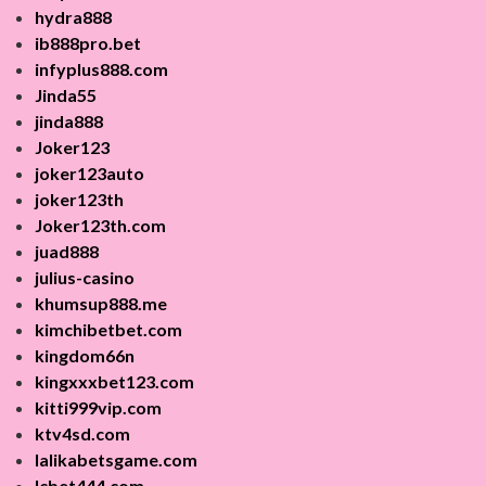
hydra888
ib888pro.bet
infyplus888.com
Jinda55
jinda888
Joker123
joker123auto
joker123th
Joker123th.com
juad888
julius-casino
khumsup888.me
kimchibetbet.com
kingdom66n
kingxxxbet123.com
kitti999vip.com
ktv4sd.com
lalikabetsgame.com
lcbet444.com