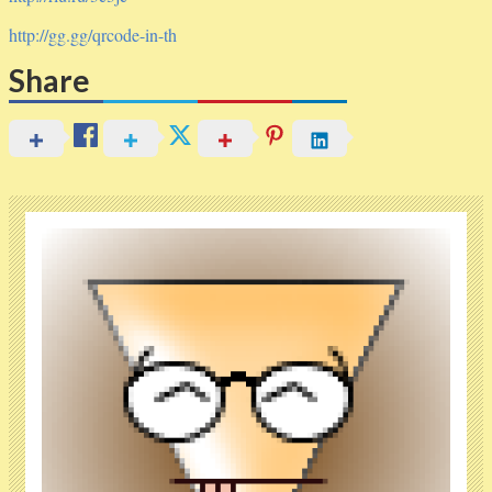
http://gg.gg/qrcode-in-th
Share