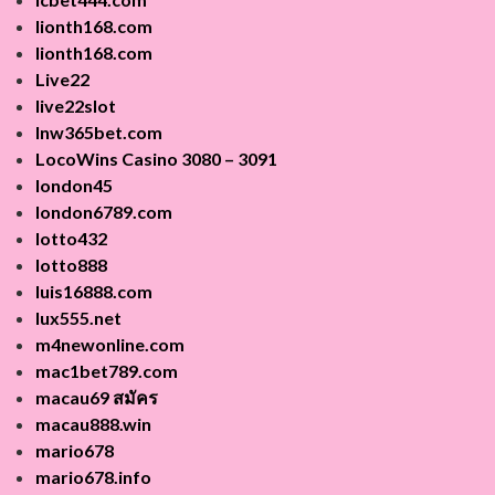
lionth168.com
lionth168.com
Live22
live22slot
lnw365bet.com
LocoWins Casino 3080 – 3091
london45
london6789.com
lotto432
lotto888
luis16888.com
lux555.net
m4newonline.com
mac1bet789.com
macau69 สมัคร
macau888.win
mario678
mario678.info