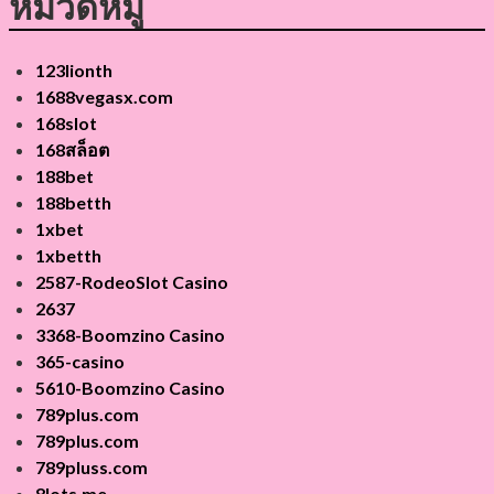
หมวดหมู่
123lionth
1688vegasx.com
168slot
168สล็อต
188bet
188betth
1xbet
1xbetth
2587-RodeoSlot Casino
2637
3368-Boomzino Casino
365-casino
5610-Boomzino Casino
789plus.com
789plus.com
789pluss.com
8lots.me