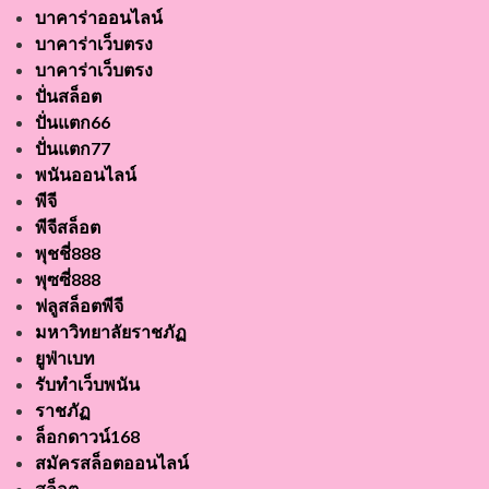
บาคาร่าออนไลน์
บาคาร่าเว็บตรง
บาคาร่าเว็บตรง
ปั่นสล็อต
ปั่นแตก66
ปั่นแตก77
พนันออนไลน์
พีจี
พีจีสล็อต
พุชชี่888
พุซซี่888
ฟลูสล็อตพีจี
มหาวิทยาลัยราชภัฏ
ยูฟ่าเบท
รับทำเว็บพนัน
ราชภัฏ
ล็อกดาวน์168
สมัครสล็อตออนไลน์
สล็อต