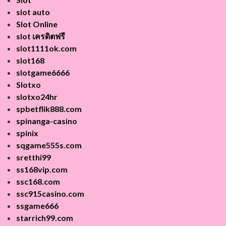
slot auto
Slot Online
slot เครดิตฟรี
slot1111ok.com
slot168
slotgame6666
Slotxo
slotxo24hr
spbetflik888.com
spinanga-casino
spinix
sqgame555s.com
sretthi99
ss168vip.com
ssc168.com
ssc915casino.com
ssgame666
starrich99.com