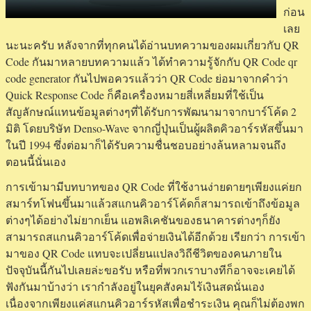
ก่อน
Top
เลย
95
นะนะครับ หลังจากที่ทุกคนได้อ่านบทความของผมเกี่ยวกับ QR
by
Code กันมาหลายบทความแล้ว ได้ทำความรู้จักกับ QR Code qr
Sima
code generator กันไปพอควรแล้วว่า QR Code ย่อมาจากคำว่า
Quick Response Code ก็คือเครื่องหมายสี่เหลี่ยมที่ใช้เป็น
สัญลักษณ์แทนข้อมูลต่างๆที่ได้รับการพัฒนามาจากบาร์โค้ด 2
มิติ โดยบริษัท Denso-Wave จากญี่ปุ่นเป็นผู้ผลิตคิวอาร์รหัสขึ้นมา
ในปี 1994 ซึ่งต่อมาก็ได้รับความชื่นชอบอย่างล้นหลามจนถึง
ตอนนี้นั่นเอง
การเข้ามามีบทบาทของ QR Code ที่ใช้งานง่ายดายๆเพียงแค่ยก
สมาร์ทโฟนขึ้นมาแล้วสแกนคิวอาร์โค้ดก็สามารถเข้าถึงข้อมูล
ต่างๆได้อย่างไม่ยากเย็น แอพลิเคชันของธนาคารต่างๆก็ยัง
สามารถสแกนคิวอาร์โค้ดเพื่อจ่ายเงินได้อีกด้วย เรียกว่า การเข้า
มาของ QR Code แทบจะเปลี่ยนแปลงวิถีชีวิตของคนภายใน
ปัจจุบันนี้กันไปเลยล่ะขอรับ หรือที่พวกเราบางทีก็อาจจะเคยได้
ฟังกันมาบ้างว่า เรากำลังอยู่ในยุคสังคมไร้เงินสดนั่นเอง
เนื่องจากเพียงแค่สแกนคิวอาร์รหัสเพื่อชำระเงิน คุณก็ไม่ต้องพก