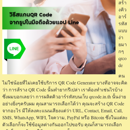
สร้า
งคิว
อาร์
รหัส
แบบ
ง่า
ยมา
กๆ
qrco
de
คน
ไม่ใช่น้อยที่ไม่เคยใช้บริการ QR Code Generator บางทีอาจจะคิด
ว่า การส้ราง QR Code นั้นทำยากรึเปล่า เราต้องทำเช่นไรบ้าง
ซึ่งผมบอกเลยว่า การผลิตคิวอาร์รหัสบนเว็บ qrcode.in.th นั้นง่าย
อย่างยิ่งๆครับผม คุณสามารถเลือกได้ว่า คุณจะสร้าง QR Code
จากอะไร มีให้ลงคะแนนเสียงแต่ว่า URL, Contact, Email, Call,
SMS, WhatsApp, WIFI, ใจความ, PayPal หรือ Bitcoin ซึ่งในแต่ละ
ตัวเลือกก็จะใช้ข้อมูลต่างกันออกไปขอรับ คุณก็สามารถเลือก