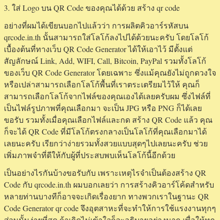
3. ใส่ Logo บน QR Code ของคุณได้ด้วย สร้าง qr code
อย่างที่ผมได้เขียนบอกไปแล้วว่า การผลิตคิวอาร์รหัสบน
qrcode.in.th นั้นสามารถใส่โลโก้ลงไปได้ด้วยนะครับ โดยโลโก้
เบื้องต้นที่ทางเว็บ QR Code Generator ได้ให้เอาไว้ มีตั้งแต่
สัญลักษณ์ Link, Add, WIFI, Call, Bitcoin, PayPal รวมทั้งโลโก้
ของเว็บ QR Code Generator โดยเฉพาะ ซึ่งแม้คุณยังไม่ถูกดวงใจ
หรือเปล่าสามารถเลือกโลโก้พื้นที่เราตระเตรียมไว้ให้ คุณก็
สามารถเลือกโลโก้จากไฟล์ของคุณเองได้เลยครับผม ซึ่งไฟล์ที่
เป็นไฟล์รูปภาพที่คุณเลือกมา จะเป็น JPG หรือ PNG ก็ได้เลย
ขอรับ รวมทั้งเมื่อคุณเลือกไฟล์และกด สร้าง QR Code แล้ว คุณ
ก็จะได้ QR Code ที่มีโลโก้ตรงกลางเป็นโลโก้ที่คุณเลือกมาได้
เลยนะครับ เรียกว่าง่ายรวมทั้งสวยแบบสุดๆไปเลยนะครับ ช่วย
เพิ่มภาพจำที่ดีให้กับผู้ที่ประสบพบเห็นโลโก้นี้อีกด้วย
เป็นอย่างไรกันบ้างขอรับกับ เพราะเหตุไรจำเป็นต้องสร้าง QR
Code กับ qrcode.in.th ผมบอกเลยว่า การสร้างคิวอาร์โค้ดสำหรับ
หลายท่านบางทีก็อาจจะเกิดเรื่องยาก ทางพวกเราในฐานะ QR
Code Generator qr code จึงอุตสาหะที่จะทำให้การใช้แรงงานทุกๆ
ส่วนนั้นง่ายที่สุด ถ้าเกิดไม่เข้าใจก็จะอธิบายอย่างมาก เพื่อให้ทุก