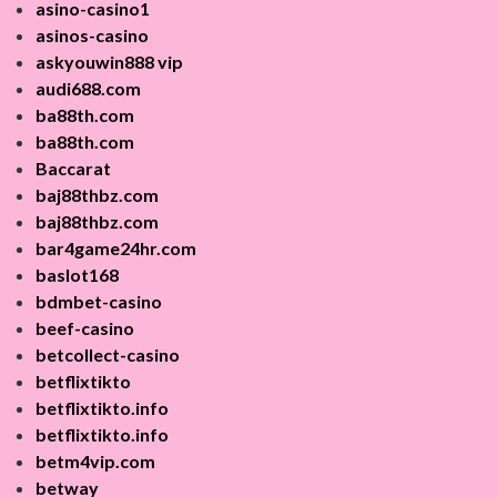
asino-casino1
asinos-casino
askyouwin888 vip
audi688.com
ba88th.com
ba88th.com
Baccarat
baj88thbz.com
baj88thbz.com
bar4game24hr.com
baslot168
bdmbet-casino
beef-casino
betcollect-casino
betflixtikto
betflixtikto.info
betflixtikto.info
betm4vip.com
betway