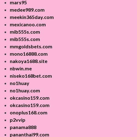
mars95
medee989.com
meekin365day.com
mexicanoo.com
mib555s.com
mib555s.com
mmgoldsbets.com
mono16888.com
nakoya1688.site
nbwin.me
niseko168bet.com
no1huay
no1huay.com
okcasino159.com
okcasino159.com
onoplus168.com
p2vvip
panama888
pananthai99.com