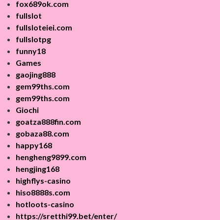
fox689ok.com
fullslot
fullsloteiei.com
fullslotpg
funny18
Games
gaojing888
gem99ths.com
gem99ths.com
Giochi
goatza888fin.com
gobaza88.com
happy168
hengheng9899.com
hengjing168
highflys-casino
hiso8888s.com
hotloots-casino
https://sretthi99.bet/enter/